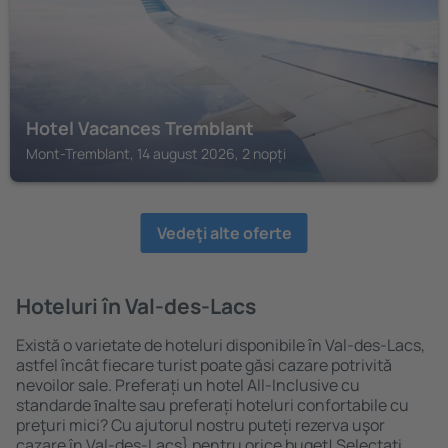
Hotel Vacances Tremblant
Mont-Tremblant, 14 august 2026, 2 nopți
Vedeţi alte oferte
Hoteluri în Val-des-Lacs
Există o varietate de hoteluri disponibile în Val-des-Lacs,
astfel încât fiecare turist poate găsi cazare potrivită
nevoilor sale. Preferați un hotel All-Inclusive cu
standarde ȋnalte sau preferați hoteluri confortabile cu
preţuri mici? Cu ajutorul nostru puteți rezerva uşor
cazare în Val-des-Lacs} pentru orice buget! Selectați