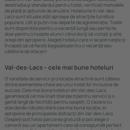
destinația şi standardul pentru hotel, verificați metodele
de plată și opțiunile de anulare. Hotelurile în Val-des-
Lacs sunt situate atât aproape de atracţiile turistice
populare, cât și puțin mai departe de aglomerație. Toate
sunt disponibile pentru o vacanță lungă sau perfecte
doar pentru o noapte atunci când doriţi să vizitaţi şi alte
oraşe din apropiere. Alegeți hotelul care vi se potriveşte și
începeți să vă faceți bagajele pentru o vacanţă sau
călătorie de afaceri!
Val-des-Lacs – cele mai bune hoteluri
O varietate de servicii și o locație atractivă sunt câteva
dintre elementele cheie ale unui hotel All-Inclusive de
succes. Cele mai bune hoteluri din Val-des-Lacs
garantează cel mai înalt standard pentru servicii și o
gamă largă de facilități pentru oaspeți. O cazare cu
standarde ridicate oferă cea mai bună locație, ȋn
apropiere de principalele distracţii din Val-des-Lacs.
Oaspeții pot folosi parcarea gratuită și pot alege o
cameră sau un apartament care să corespundă perfect