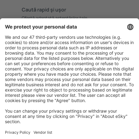
Caută rapid şi uşor
Ofertă adaptată aşteptărilor tale.
Planifică ȋn siguranţă
Rezervare fără griji cu opțiune gratuită de anulare.
Economiseşte mai mult
Prețuri atractive și oferte speciale pentru utilizatorii
conectați.
Cazarea preferată
Alege din peste 1,3 mil. de opţiuni: hoteluri, cabane,
apartamente și altele.
Cele mai căutate hoteluri de către utilizatorii eSky