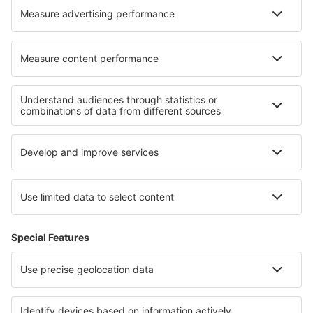
Hoteluri în Traveseres
Hoteluri în Iwata
Cele mai bune hoteluri - regiuni
Hoteluri în Parcul Național Jasper
Hoteluri in Insula Prințului Edward
Hoteluri în Parcul Național Banff
Hoteluri in Puntarenas
Hoteluri in Sao Vicente
Hoteluri in Kashubia
Hoteluri in Sinaloa
Hoteluri in Parcul Național Zion