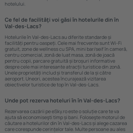
hotelului.
Ce fel de facilităţi voi găsi ȋn hotelurile din în
Val-des-Lacs?
Hotelurile în Val-des-Lacs au diferite standarde și
facilități pentru oaspeți. Cele mai frecvente sunt Wi-Fi
gratuit, zone de wellness cu SPA, mini bar/seif în cameră,
centru comercial, zonă de luat masa, zonă de joacă
pentru copii, parcare gratuită și broșuri informative
despre cele mai interesante atracții turistice din zonă.
Unele proprietăți includ și transferul de la și către
aeroport. Uneori, acestea încurajează vizitarea
obiectivelor turistice de top în Val-des-Lacs.
Unde pot rezerva hoteluri ȋn în Val-des-Lacs?
Rezervarea cazării pe eSky.ro este o soluție care te va
ajuta să economiseşti timp și bani. Foloseşte motorul de
căutare a hotelurilor din în Val-des-Lacs și alege cazarea
care corespunde cerințelor tale. Multe persoane au ales