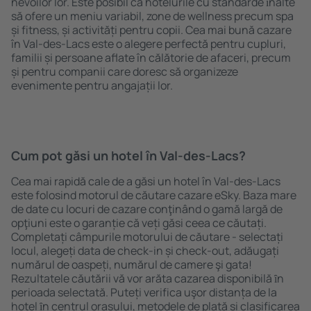
nevoilor lor. Este posibil ca hotelurile cu standarde ȋnalte
să ofere un meniu variabil, zone de wellness precum spa
și fitness, și activități pentru copii. Cea mai bună cazare
în Val-des-Lacs este o alegere perfectă pentru cupluri,
familii și persoane aflate în călătorie de afaceri, precum
și pentru companii care doresc să organizeze
evenimente pentru angajații lor.
Cum pot găsi un hotel în Val-des-Lacs?
Cea mai rapidă cale de a găsi un hotel în Val-des-Lacs
este folosind motorul de căutare cazare eSky. Baza mare
de date cu locuri de cazare conţinând o gamă largă de
opţiuni este o garanție că veți găsi ceea ce căutați.
Completați câmpurile motorului de căutare - selectați
locul, alegeți data de check-in și check-out, adăugați
numărul de oaspeți, numărul de camere şi gata!
Rezultatele căutării vă vor arăta cazarea disponibilă ȋn
perioada selectată. Puteți verifica uşor distanța de la
hotel ȋn centrul orașului, metodele de plată și clasificarea