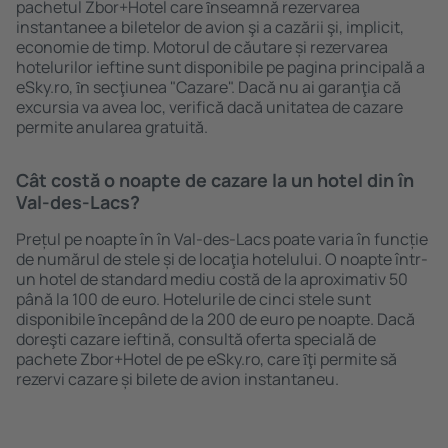
pachetul Zbor+Hotel care ȋnseamnă rezervarea
instantanee a biletelor de avion şi a cazării şi, implicit,
economie de timp. Motorul de căutare și rezervarea
hotelurilor ieftine sunt disponibile pe pagina principală a
eSky.ro, ȋn secţiunea "Cazare". Dacă nu ai garanţia că
excursia va avea loc, verifică dacă unitatea de cazare
permite anularea gratuită.
Cât costă o noapte de cazare la un hotel din în
Val-des-Lacs?
Prețul pe noapte în în Val-des-Lacs poate varia în funcție
de numărul de stele și de locaţia hotelului. O noapte într-
un hotel de standard mediu costă de la aproximativ 50
până la 100 de euro. Hotelurile de cinci stele sunt
disponibile ȋncepând de la 200 de euro pe noapte. Dacă
doreşti cazare ieftină, consultă oferta specială de
pachete Zbor+Hotel de pe eSky.ro, care ȋţi permite să
rezervi cazare și bilete de avion instantaneu.