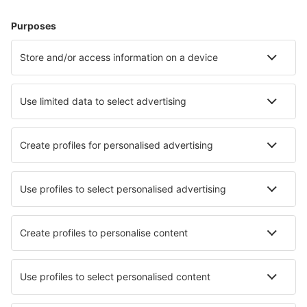
Hoteluri în Canada - Orașe populare
Hoteluri în Toronto
Hoteluri în Calgary
Hoteluri în Vancouver
Hoteluri în Montreal
Hoteluri în Edmonton (AB)
Hoteluri în Waterloo
Hoteluri în Thunder Bay
Hoteluri în Guelph
Hoteluri în St Catharines
Hoteluri în Mille-Isles
Cele mai bune hoteluri - orașe
Hoteluri în Muhlbach am Hochkonig
Hoteluri în Godinne
Hoteluri în Great Chesterford
Hoteluri în Gillingham
Hoteluri în Rowland's Castle
Hoteluri în Trodica
Hoteluri în Cubas
Hoteluri în Noisy-le-Sec