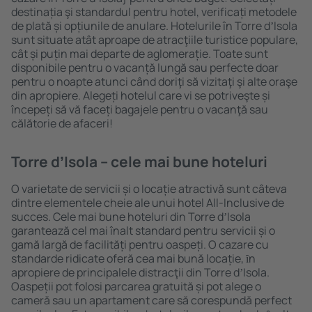
destinația şi standardul pentru hotel, verificați metodele
de plată și opțiunile de anulare. Hotelurile în Torre dʼIsola
sunt situate atât aproape de atracţiile turistice populare,
cât și puțin mai departe de aglomerație. Toate sunt
disponibile pentru o vacanță lungă sau perfecte doar
pentru o noapte atunci când doriţi să vizitaţi şi alte oraşe
din apropiere. Alegeți hotelul care vi se potriveşte și
începeți să vă faceți bagajele pentru o vacanţă sau
călătorie de afaceri!
Torre dʼIsola – cele mai bune hoteluri
O varietate de servicii și o locație atractivă sunt câteva
dintre elementele cheie ale unui hotel All-Inclusive de
succes. Cele mai bune hoteluri din Torre dʼIsola
garantează cel mai înalt standard pentru servicii și o
gamă largă de facilități pentru oaspeți. O cazare cu
standarde ridicate oferă cea mai bună locație, ȋn
apropiere de principalele distracţii din Torre dʼIsola.
Oaspeții pot folosi parcarea gratuită și pot alege o
cameră sau un apartament care să corespundă perfect