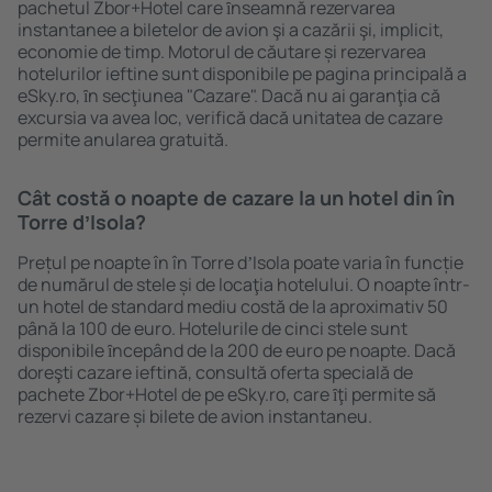
pachetul Zbor+Hotel care ȋnseamnă rezervarea
instantanee a biletelor de avion şi a cazării şi, implicit,
economie de timp. Motorul de căutare și rezervarea
hotelurilor ieftine sunt disponibile pe pagina principală a
eSky.ro, ȋn secţiunea "Cazare". Dacă nu ai garanţia că
excursia va avea loc, verifică dacă unitatea de cazare
permite anularea gratuită.
Cât costă o noapte de cazare la un hotel din în
Torre dʼIsola?
Prețul pe noapte în în Torre dʼIsola poate varia în funcție
de numărul de stele și de locaţia hotelului. O noapte într-
un hotel de standard mediu costă de la aproximativ 50
până la 100 de euro. Hotelurile de cinci stele sunt
disponibile ȋncepând de la 200 de euro pe noapte. Dacă
doreşti cazare ieftină, consultă oferta specială de
pachete Zbor+Hotel de pe eSky.ro, care ȋţi permite să
rezervi cazare și bilete de avion instantaneu.