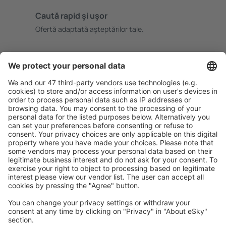
Caută rapid şi uşor
Ofertă adaptată aşteptărilor tale.
Planifică ȋn siguranţă
Rezervare fără griji cu opțiune gratuită de anulare.
Economiseşte mai mult
Prețuri atractive și oferte speciale pentru utilizatorii
conectați.
Cazarea preferată
Alege din peste 1,3 mil. de opţiuni: hoteluri, cabane,
apartamente și altele.
Cele mai căutate hoteluri de către utilizatorii eSky