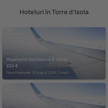
Hoteluri în Torre dʼIsola
PIEVE EMANUELE
Ripamonti Residence & Hotel
224
€
Pieve Emanuele, 23 august 2026, 3 nopți
BINASCO