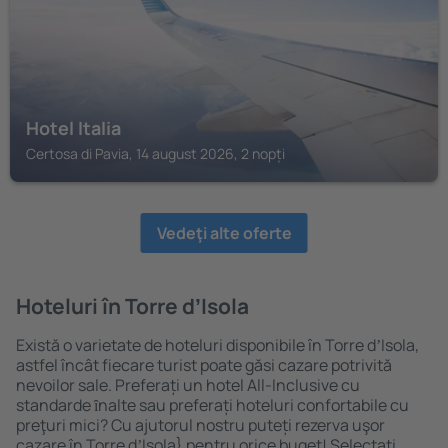
Hotel Italia
Certosa di Pavia, 14 august 2026, 2 nopți
Vedeţi alte oferte
Hoteluri în Torre dʼIsola
Există o varietate de hoteluri disponibile în Torre dʼIsola,
astfel încât fiecare turist poate găsi cazare potrivită
nevoilor sale. Preferați un hotel All-Inclusive cu
standarde ȋnalte sau preferați hoteluri confortabile cu
preţuri mici? Cu ajutorul nostru puteți rezerva uşor
cazare în Torre dʼIsola} pentru orice buget! Selectați