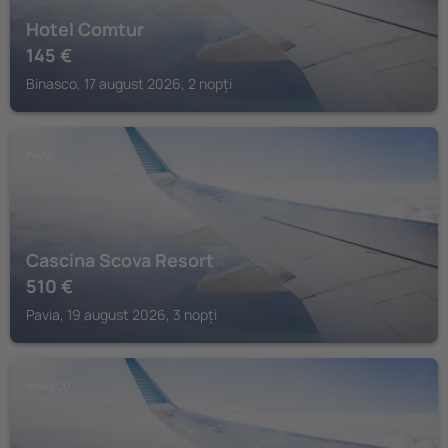
Hotel Comtur
145
€
Binasco, 17 august 2026, 2 nopți
PAVIA
Cascina Scova Resort
510
€
Pavia, 19 august 2026, 3 nopți
BINASCO