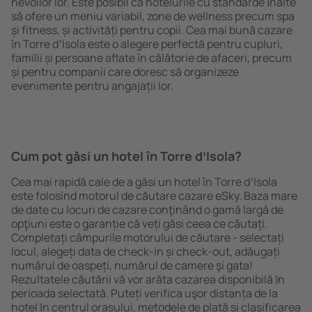
nevoilor lor. Este posibil ca hotelurile cu standarde ȋnalte
să ofere un meniu variabil, zone de wellness precum spa
și fitness, și activități pentru copii. Cea mai bună cazare
în Torre dʼIsola este o alegere perfectă pentru cupluri,
familii și persoane aflate în călătorie de afaceri, precum
și pentru companii care doresc să organizeze
evenimente pentru angajații lor.
Cum pot găsi un hotel în Torre dʼIsola?
Cea mai rapidă cale de a găsi un hotel în Torre dʼIsola
este folosind motorul de căutare cazare eSky. Baza mare
de date cu locuri de cazare conţinând o gamă largă de
opţiuni este o garanție că veți găsi ceea ce căutați.
Completați câmpurile motorului de căutare - selectați
locul, alegeți data de check-in și check-out, adăugați
numărul de oaspeți, numărul de camere şi gata!
Rezultatele căutării vă vor arăta cazarea disponibilă ȋn
perioada selectată. Puteți verifica uşor distanța de la
hotel ȋn centrul orașului, metodele de plată și clasificarea