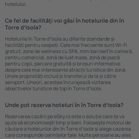
hotelului.
Ce fel de facilităţi voi găsi ȋn hotelurile din în
Torre dʼIsola?
Hotelurile în Torre dʼIsola au diferite standarde și
facilități pentru oaspeți. Cele mai frecvente sunt Wi-Fi
gratuit, zone de wellness cu SPA, mini bar/seif în cameră,
centru comercial, zonă de luat masa, zonă de joacă
pentru copii, parcare gratuită și broșuri informative
despre cele mai interesante atracții turistice din zonă.
Unele proprietăți includ și transferul de la și către
aeroport. Uneori, acestea încurajează vizitarea
obiectivelor turistice de top în Torre dʼIsola.
Unde pot rezerva hoteluri ȋn în Torre dʼIsola?
Rezervarea cazării pe eSky.ro este o soluție care te va
ajuta să economiseşti timp și bani. Foloseşte motorul de
căutare a hotelurilor din în Torre dʼIsola și alege cazarea
care corespunde cerințelor tale. Multe persoane au ales