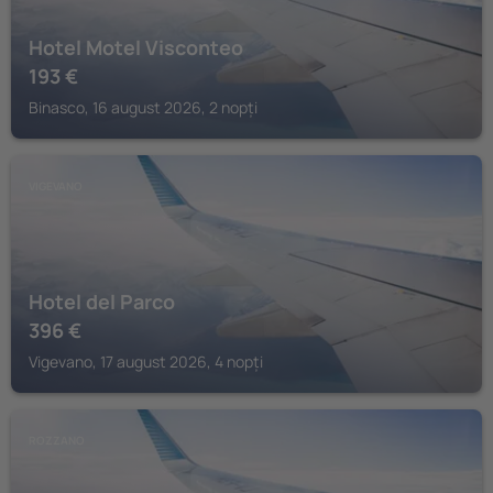
Hotel Motel Visconteo
193
€
Binasco, 16 august 2026, 2 nopți
VIGEVANO
Hotel del Parco
396
€
Vigevano, 17 august 2026, 4 nopți
ROZZANO