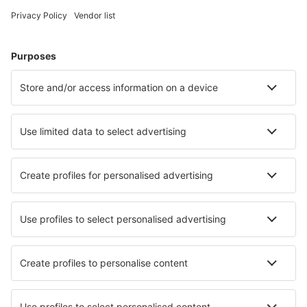
Hoteluri în Italia - Orașe populare
Hoteluri în Milano
Hoteluri în Napoli
Hoteluri în Florenţa
Hoteluri în Roma
Hoteluri în Palermo
Hoteluri în Pompei
Hoteluri în Budoni
Hoteluri în Lignano Sabbiadoro
Hoteluri în Torino
Hoteluri în Trinita' D'Agutu
Cele mai bune hoteluri - orașe
Hoteluri în Egg
Hoteluri în Bad Laasphe
Hoteluri în Stockton on the forest
Hoteluri în Pelican Waters
Hoteluri în Worli
Hoteluri în Valley City
Hoteluri în Sędziszów
Hoteluri în Strel'na