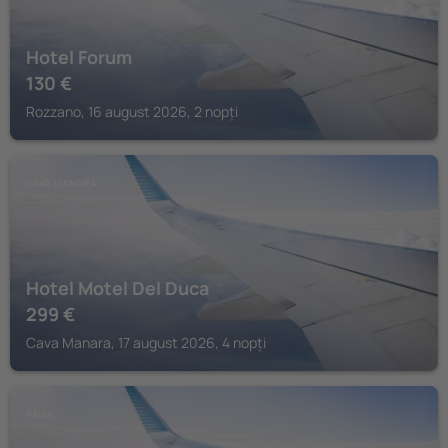
Hotel Forum
130
€
Rozzano, 16 august 2026, 2 nopți
CAVA MANARA
Hotel Motel Del Duca
299
€
Cava Manara, 17 august 2026, 4 nopți
PAVIA