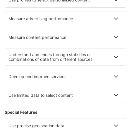
Hoteluri în Cathedral City
Hoteluri în Réville
Cele mai bune hoteluri - regiuni
Hoteluri in Calabria
Hoteluri in Toscana
Hoteluri in Dolomites
Hoteluri in Marche
Hoteluri in Val di Sole
Hoteluri în Nariño
Hoteluri in Palo Alto Battlefield National Historic Park
Hoteluri în Midi-Pyrenees
Hoteluri in Stara Zagora
Hoteluri în Sunshine Coast