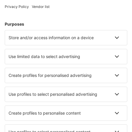
Hoteluri în Germania - Orașe populare
Hoteluri în Gromitz
Hoteluri în Heringsdorf
Hoteluri Westerhever
Hoteluri în Zingst
Hoteluri în Westerland
Hoteluri în Norderney
Hoteluri în Tinnum
Hoteluri în Bad Reichenhall
Hoteluri în Essen
Hoteluri în Laboe
Cele mai bune hoteluri - orașe
Hoteluri în Hayle
Hoteluri în Aguining
Hoteluri în Haeska
Hoteluri în Anavyssos
Hoteluri în Cojimíes
Hoteluri în Nowa Sarzyna
Hoteluri în Kenitra
Hoteluri în Golful Xemxija