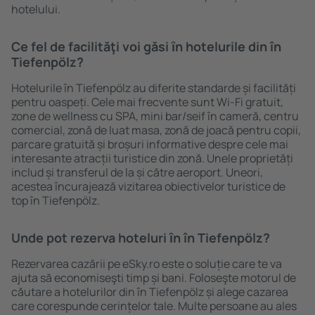
hotelului.
Ce fel de facilităţi voi găsi ȋn hotelurile din în
Tiefenpölz?
Hotelurile în Tiefenpölz au diferite standarde și facilități
pentru oaspeți. Cele mai frecvente sunt Wi-Fi gratuit,
zone de wellness cu SPA, mini bar/seif în cameră, centru
comercial, zonă de luat masa, zonă de joacă pentru copii,
parcare gratuită și broșuri informative despre cele mai
interesante atracții turistice din zonă. Unele proprietăți
includ și transferul de la și către aeroport. Uneori,
acestea încurajează vizitarea obiectivelor turistice de
top în Tiefenpölz.
Unde pot rezerva hoteluri ȋn în Tiefenpölz?
Rezervarea cazării pe eSky.ro este o soluție care te va
ajuta să economiseşti timp și bani. Foloseşte motorul de
căutare a hotelurilor din în Tiefenpölz și alege cazarea
care corespunde cerințelor tale. Multe persoane au ales