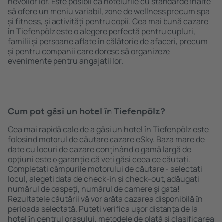
nevoilor lor. Este posibil ca hotelurile cu standarde ȋnalte
să ofere un meniu variabil, zone de wellness precum spa
și fitness, și activități pentru copii. Cea mai bună cazare
în Tiefenpölz este o alegere perfectă pentru cupluri,
familii și persoane aflate în călătorie de afaceri, precum
și pentru companii care doresc să organizeze
evenimente pentru angajații lor.
Cum pot găsi un hotel în Tiefenpölz?
Cea mai rapidă cale de a găsi un hotel în Tiefenpölz este
folosind motorul de căutare cazare eSky. Baza mare de
date cu locuri de cazare conţinând o gamă largă de
opţiuni este o garanție că veți găsi ceea ce căutați.
Completați câmpurile motorului de căutare - selectați
locul, alegeți data de check-in și check-out, adăugați
numărul de oaspeți, numărul de camere şi gata!
Rezultatele căutării vă vor arăta cazarea disponibilă ȋn
perioada selectată. Puteți verifica uşor distanța de la
hotel ȋn centrul orașului, metodele de plată și clasificarea