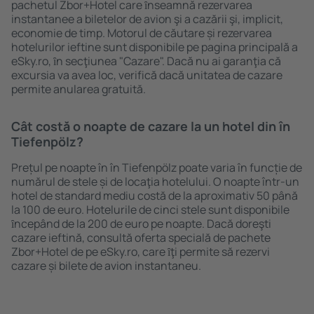
pachetul Zbor+Hotel care ȋnseamnă rezervarea
instantanee a biletelor de avion şi a cazării şi, implicit,
economie de timp. Motorul de căutare și rezervarea
hotelurilor ieftine sunt disponibile pe pagina principală a
eSky.ro, ȋn secţiunea "Cazare". Dacă nu ai garanţia că
excursia va avea loc, verifică dacă unitatea de cazare
permite anularea gratuită.
Cât costă o noapte de cazare la un hotel din în
Tiefenpölz?
Prețul pe noapte în în Tiefenpölz poate varia în funcție de
numărul de stele și de locaţia hotelului. O noapte într-un
hotel de standard mediu costă de la aproximativ 50 până
la 100 de euro. Hotelurile de cinci stele sunt disponibile
ȋncepând de la 200 de euro pe noapte. Dacă doreşti
cazare ieftină, consultă oferta specială de pachete
Zbor+Hotel de pe eSky.ro, care ȋţi permite să rezervi
cazare și bilete de avion instantaneu.