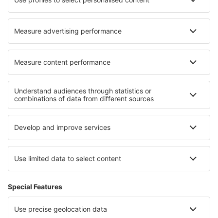
Hoteluri în Drymen
Hoteluri în Revel (Haute-Garonne)
Cele mai bune hoteluri - regiuni
Hoteluri in Renania-Palatinat
Hoteluri in Bavaria
Hoteluri on North Sea Coast
Hoteluri în Sylt
Hoteluri in Allgau
Hoteluri in Bieszczady Mountains
Hoteluri in Parcul Național Magurski
Hoteluri in Cascada Niagara
Hoteluri în Coffee Triangle
Hoteluri în Parcul Național Babiogórski