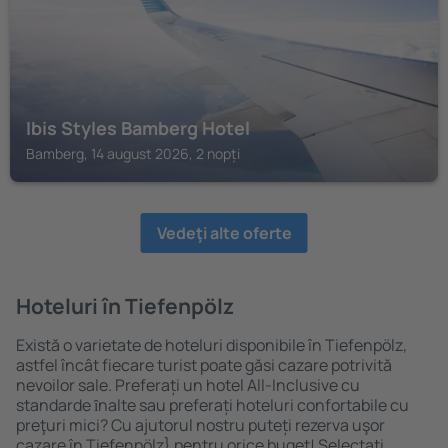
Ibis Styles Bamberg Hotel
Bamberg, 14 august 2026, 2 nopți
Vedeţi alte oferte
Hoteluri în Tiefenpölz
Există o varietate de hoteluri disponibile în Tiefenpölz,
astfel încât fiecare turist poate găsi cazare potrivită
nevoilor sale. Preferați un hotel All-Inclusive cu
standarde ȋnalte sau preferați hoteluri confortabile cu
preţuri mici? Cu ajutorul nostru puteți rezerva uşor
cazare în Tiefenpölz} pentru orice buget! Selectați