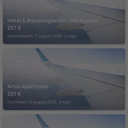
Hotel & Brauereigasthof Drei Kronen
257
€
Memmelsdorf, 17 august 2026, 2 nopți
FORCHHEIM
Arivo Aparthotel
201
€
Forchheim, 14 august 2026, 2 nopți
HALLSTADT