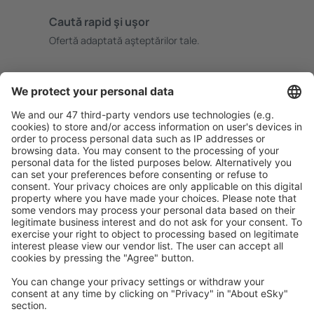
Caută rapid şi uşor
Ofertă adaptată aşteptărilor tale.
Planifică ȋn siguranţă
Rezervare fără griji cu opțiune gratuită de anulare.
Economiseşte mai mult
Prețuri atractive și oferte speciale pentru utilizatorii
conectați.
Cazarea preferată
Alege din peste 1,3 mil. de opţiuni: hoteluri, cabane,
apartamente și altele.
Cele mai căutate hoteluri de către utilizatorii eSky