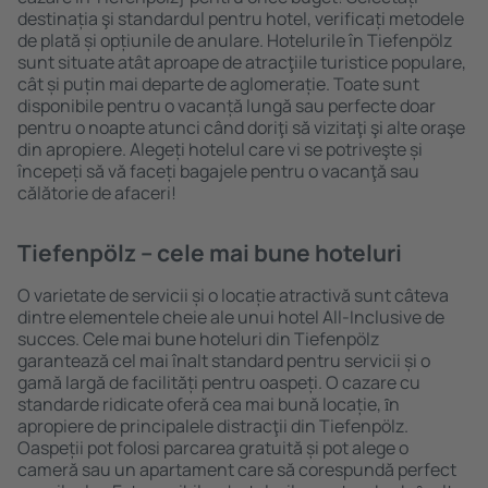
destinația şi standardul pentru hotel, verificați metodele
de plată și opțiunile de anulare. Hotelurile în Tiefenpölz
sunt situate atât aproape de atracţiile turistice populare,
cât și puțin mai departe de aglomerație. Toate sunt
disponibile pentru o vacanță lungă sau perfecte doar
pentru o noapte atunci când doriţi să vizitaţi şi alte oraşe
din apropiere. Alegeți hotelul care vi se potriveşte și
începeți să vă faceți bagajele pentru o vacanţă sau
călătorie de afaceri!
Tiefenpölz – cele mai bune hoteluri
O varietate de servicii și o locație atractivă sunt câteva
dintre elementele cheie ale unui hotel All-Inclusive de
succes. Cele mai bune hoteluri din Tiefenpölz
garantează cel mai înalt standard pentru servicii și o
gamă largă de facilități pentru oaspeți. O cazare cu
standarde ridicate oferă cea mai bună locație, ȋn
apropiere de principalele distracţii din Tiefenpölz.
Oaspeții pot folosi parcarea gratuită și pot alege o
cameră sau un apartament care să corespundă perfect