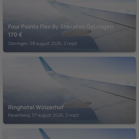
Four Points Flex By Sheraton Östringen
170
€
Ostringen, 08 august 2026, 2 nopți
RAUENBERG
Ringhotel Winzerhof
Rauenberg, 07 august 2026, 2 nopți
WALLDORF