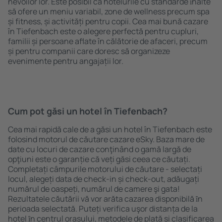
nevoilor lor. Este posibil ca hotelurile cu standarde ȋnalte
să ofere un meniu variabil, zone de wellness precum spa
și fitness, și activități pentru copii. Cea mai bună cazare
în Tiefenbach este o alegere perfectă pentru cupluri,
familii și persoane aflate în călătorie de afaceri, precum
și pentru companii care doresc să organizeze
evenimente pentru angajații lor.
Cum pot găsi un hotel în Tiefenbach?
Cea mai rapidă cale de a găsi un hotel în Tiefenbach este
folosind motorul de căutare cazare eSky. Baza mare de
date cu locuri de cazare conţinând o gamă largă de
opţiuni este o garanție că veți găsi ceea ce căutați.
Completați câmpurile motorului de căutare - selectați
locul, alegeți data de check-in și check-out, adăugați
numărul de oaspeți, numărul de camere şi gata!
Rezultatele căutării vă vor arăta cazarea disponibilă ȋn
perioada selectată. Puteți verifica uşor distanța de la
hotel ȋn centrul orașului, metodele de plată și clasificarea