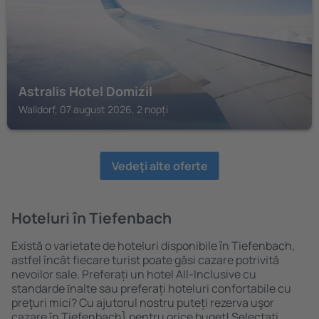
Astralis Hotel Domizil
Walldorf, 07 august 2026, 2 nopți
Vedeţi alte oferte
Hoteluri în Tiefenbach
Există o varietate de hoteluri disponibile în Tiefenbach,
astfel încât fiecare turist poate găsi cazare potrivită
nevoilor sale. Preferați un hotel All-Inclusive cu
standarde ȋnalte sau preferați hoteluri confortabile cu
preţuri mici? Cu ajutorul nostru puteți rezerva uşor
cazare în Tiefenbach} pentru orice buget! Selectați