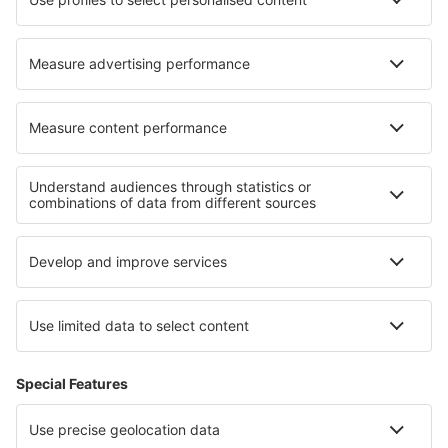
Hoteluri în Laurel
Cele mai bune hoteluri - regiuni
Hoteluri în Rugen
Hoteluri in Bavarian Alps
Hoteluri in Saxonia Inferioară
Hoteluri in Brandenburg Lake Plateau
Hoteluri in Black Forest
Hoteluri in Parcul Național Grand-Teton
Hoteluri în Kenya
Hoteluri Crater Lake
Hoteluri în Spania
Hoteluri in Calabria