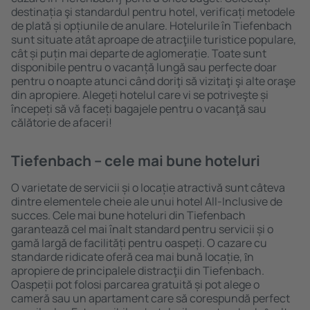
destinația şi standardul pentru hotel, verificați metodele
de plată și opțiunile de anulare. Hotelurile în Tiefenbach
sunt situate atât aproape de atracţiile turistice populare,
cât și puțin mai departe de aglomerație. Toate sunt
disponibile pentru o vacanță lungă sau perfecte doar
pentru o noapte atunci când doriţi să vizitaţi şi alte oraşe
din apropiere. Alegeți hotelul care vi se potriveşte și
începeți să vă faceți bagajele pentru o vacanţă sau
călătorie de afaceri!
Tiefenbach – cele mai bune hoteluri
O varietate de servicii și o locație atractivă sunt câteva
dintre elementele cheie ale unui hotel All-Inclusive de
succes. Cele mai bune hoteluri din Tiefenbach
garantează cel mai înalt standard pentru servicii și o
gamă largă de facilități pentru oaspeți. O cazare cu
standarde ridicate oferă cea mai bună locație, ȋn
apropiere de principalele distracţii din Tiefenbach.
Oaspeții pot folosi parcarea gratuită și pot alege o
cameră sau un apartament care să corespundă perfect