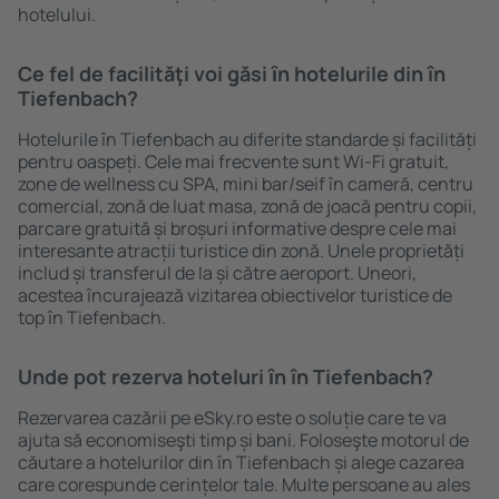
hotelului.
Ce fel de facilităţi voi găsi ȋn hotelurile din în
Tiefenbach?
Hotelurile în Tiefenbach au diferite standarde și facilități
pentru oaspeți. Cele mai frecvente sunt Wi-Fi gratuit,
zone de wellness cu SPA, mini bar/seif în cameră, centru
comercial, zonă de luat masa, zonă de joacă pentru copii,
parcare gratuită și broșuri informative despre cele mai
interesante atracții turistice din zonă. Unele proprietăți
includ și transferul de la și către aeroport. Uneori,
acestea încurajează vizitarea obiectivelor turistice de
top în Tiefenbach.
Unde pot rezerva hoteluri ȋn în Tiefenbach?
Rezervarea cazării pe eSky.ro este o soluție care te va
ajuta să economiseşti timp și bani. Foloseşte motorul de
căutare a hotelurilor din în Tiefenbach și alege cazarea
care corespunde cerințelor tale. Multe persoane au ales