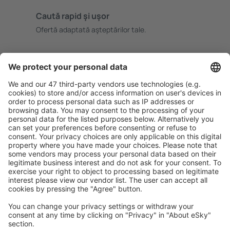
Caută rapid şi uşor
Ofertă adaptată aşteptărilor tale.
Planifică ȋn siguranţă
Rezervare fără griji cu opțiune gratuită de anulare.
Economiseşte mai mult
Prețuri atractive și oferte speciale pentru utilizatorii
conectați.
Cazarea preferată
Alege din peste 1,3 mil. de opţiuni: hoteluri, cabane,
apartamente și altele.
Cele mai căutate hoteluri de către utilizatorii eSky