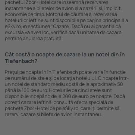
pachetul Zbor+Hotel care ȋnseamnă rezervarea
instantanee a biletelor de avion şi a cazării şi, implicit,
economie de timp. Motorul de căutare și rezervarea
hotelurilor ieftine sunt disponibile pe pagina principală a
eSky.ro, ȋn secţiunea "Cazare". Dacă nu ai garanţia că
excursia va avea loc, verifică dacă unitatea de cazare
permite anularea gratuită.
Cât costă o noapte de cazare la un hotel din în
Tiefenbach?
Prețul pe noapte în în Tiefenbach poate varia în funcție
de numărul de stele și de locaţia hotelului. O noapte într-
un hotel de standard mediu costă de la aproximativ 50
până la 100 de euro. Hotelurile de cinci stele sunt
disponibile ȋncepând de la 200 de euro pe noapte. Dacă
doreşti cazare ieftină, consultă oferta specială de
pachete Zbor+Hotel de pe eSky.ro, care ȋţi permite să
rezervi cazare și bilete de avion instantaneu.