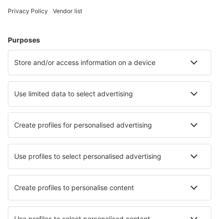
Hoteluri în Germania - Orașe populare
Hoteluri în Westerland
Hoteluri în Gromitz
Hoteluri în Zingst
Hoteluri în Heringsdorf
Hoteluri Westerhever
Hoteluri în Garmisch-Partenkirchen
Hoteluri în Stein
Hoteluri în Neustadt in Holstein
Hoteluri în Fehmarn
Hoteluri în Stockelsdorf
Cele mai bune hoteluri - orașe
Hoteluri în Malbork
Hoteluri în Dolenja Trebuša
Hoteluri în Buffalo
Hoteluri în Villarodin-Bourget
Hoteluri în Gölbaşı
Hoteluri în Hauterives
Hoteluri în Slidell
Hoteluri în Moa
Hoteluri în Marbella