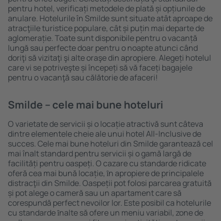
pentru hotel, verificați metodele de plată și opțiunile de
anulare. Hotelurile în Smilde sunt situate atât aproape de
atracţiile turistice populare, cât și puțin mai departe de
aglomerație. Toate sunt disponibile pentru o vacanță
lungă sau perfecte doar pentru o noapte atunci când
doriţi să vizitaţi şi alte oraşe din apropiere. Alegeți hotelul
care vi se potriveşte și începeți să vă faceți bagajele
pentru o vacanţă sau călătorie de afaceri!
Smilde – cele mai bune hoteluri
O varietate de servicii și o locație atractivă sunt câteva
dintre elementele cheie ale unui hotel All-Inclusive de
succes. Cele mai bune hoteluri din Smilde garantează cel
mai înalt standard pentru servicii și o gamă largă de
facilități pentru oaspeți. O cazare cu standarde ridicate
oferă cea mai bună locație, ȋn apropiere de principalele
distracţii din Smilde. Oaspeții pot folosi parcarea gratuită
și pot alege o cameră sau un apartament care să
corespundă perfect nevoilor lor. Este posibil ca hotelurile
cu standarde ȋnalte să ofere un meniu variabil, zone de