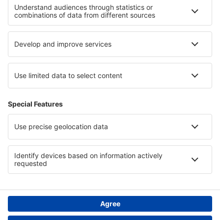
Cele mai bune hoteluri - regiuni
Hoteluri în Olanda
Hoteluri in Țara Bascilor
Hoteluri in Krkonose Mountains
Hoteluri în Nicaragua
Hoteluri in Dubrovnik Riviera
Hoteluri în Turcia