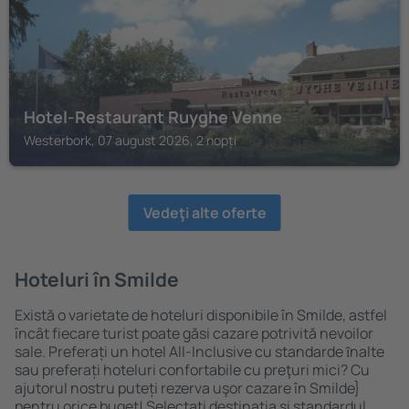
Hotel-Restaurant Ruyghe Venne
Westerbork, 07 august 2026, 2 nopți
Vedeţi alte oferte
Hoteluri în Smilde
Există o varietate de hoteluri disponibile în Smilde, astfel
încât fiecare turist poate găsi cazare potrivită nevoilor
sale. Preferați un hotel All-Inclusive cu standarde ȋnalte
sau preferați hoteluri confortabile cu preţuri mici? Cu
ajutorul nostru puteți rezerva uşor cazare în Smilde}
pentru orice buget! Selectați destinația şi standardul