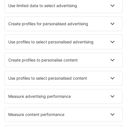
Hoteluri în Zandvoort
Hoteluri în Callantsoog
Hoteluri în Amsterdam
Hoteluri în Kamperland
Hoteluri în Haga
Hoteluri în Bergum
Hoteluri în Kerkdriel
Hoteluri în Onstwedde
Hoteluri în Cuijk
Hoteluri în Aalsmeer
Cele mai bune hoteluri - orașe
Hoteluri în Mafolie
Hoteluri în Gau-Odernheim
Hoteluri în Bayona
Hoteluri în Steubenville
Hoteluri Mjolnartorpet
Hoteluri în South Daytona
Hoteluri în Winnenden
Hoteluri în Liebenau
Hoteluri în Massanzago
Hoteluri în Road Town