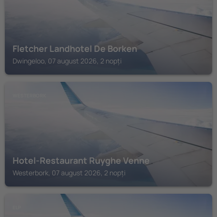
Fletcher Landhotel De Borken
Dwingeloo, 07 august 2026, 2 nopți
WESTERBORK
Hotel-Restaurant Ruyghe Venne
Westerbork, 07 august 2026, 2 nopți
ELP