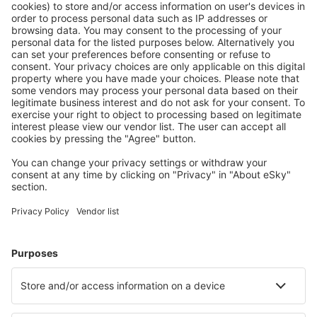
Ofertă adaptată aşteptărilor tale.
Planifică ȋn siguranţă
Rezervare fără griji cu opțiune gratuită de anulare.
Economiseşte mai mult
Prețuri atractive și oferte speciale pentru utilizatorii
conectați.
Cazarea preferată
Alege din peste 1,3 mil. de opţiuni: hoteluri, cabane,
apartamente și altele.
Cele mai căutate hoteluri de către utilizatorii eSky
Hoteluri în Olanda - Orașe populare