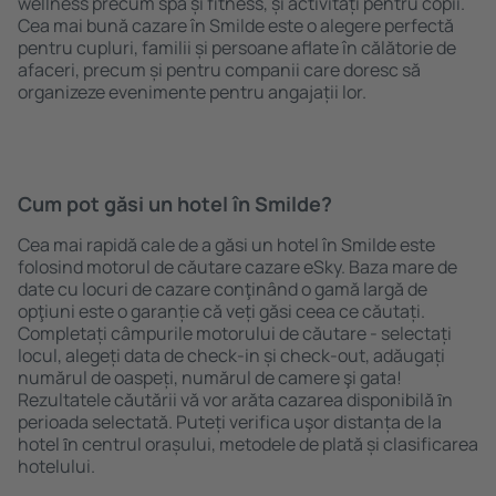
wellness precum spa și fitness, și activități pentru copii.
Cea mai bună cazare în Smilde este o alegere perfectă
pentru cupluri, familii și persoane aflate în călătorie de
afaceri, precum și pentru companii care doresc să
organizeze evenimente pentru angajații lor.
Cum pot găsi un hotel în Smilde?
Cea mai rapidă cale de a găsi un hotel în Smilde este
folosind motorul de căutare cazare eSky. Baza mare de
date cu locuri de cazare conţinând o gamă largă de
opţiuni este o garanție că veți găsi ceea ce căutați.
Completați câmpurile motorului de căutare - selectați
locul, alegeți data de check-in și check-out, adăugați
numărul de oaspeți, numărul de camere şi gata!
Rezultatele căutării vă vor arăta cazarea disponibilă ȋn
perioada selectată. Puteți verifica uşor distanța de la
hotel ȋn centrul orașului, metodele de plată și clasificarea
hotelului.