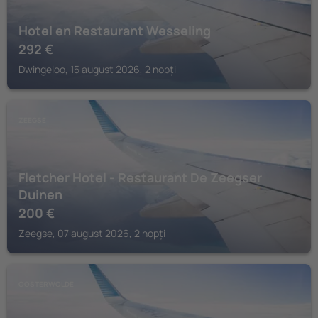
Hotel en Restaurant Wesseling
292
€
Dwingeloo, 15 august 2026, 2 nopți
ZEEGSE
Fletcher Hotel - Restaurant De Zeegser
Duinen
200
€
Zeegse, 07 august 2026, 2 nopți
OOSTERWOLDE