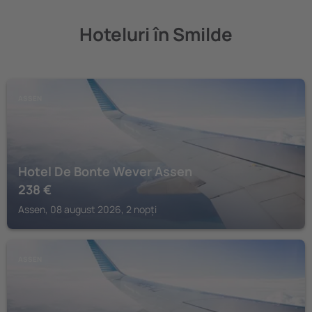
Hoteluri în Smilde
ASSEN
Hotel De Bonte Wever Assen
238
€
Assen, 08 august 2026, 2 nopți
ASSEN