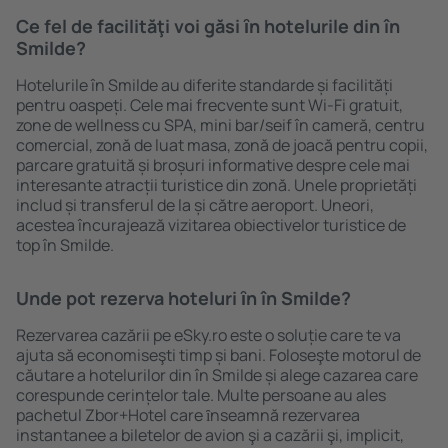
Ce fel de facilităţi voi găsi ȋn hotelurile din în
Smilde?
Hotelurile în Smilde au diferite standarde și facilități
pentru oaspeți. Cele mai frecvente sunt Wi-Fi gratuit,
zone de wellness cu SPA, mini bar/seif în cameră, centru
comercial, zonă de luat masa, zonă de joacă pentru copii,
parcare gratuită și broșuri informative despre cele mai
interesante atracții turistice din zonă. Unele proprietăți
includ și transferul de la și către aeroport. Uneori,
acestea încurajează vizitarea obiectivelor turistice de
top în Smilde.
Unde pot rezerva hoteluri ȋn în Smilde?
Rezervarea cazării pe eSky.ro este o soluție care te va
ajuta să economiseşti timp și bani. Foloseşte motorul de
căutare a hotelurilor din în Smilde și alege cazarea care
corespunde cerințelor tale. Multe persoane au ales
pachetul Zbor+Hotel care ȋnseamnă rezervarea
instantanee a biletelor de avion şi a cazării şi, implicit,