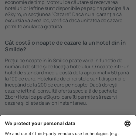
economie de timp. Motorul de căutare și rezervarea
hotelurilor ieftine sunt disponibile pe pagina principală a
eSky.ro, ȋn secţiunea "Cazare". Dacă nu ai garanţia că
excursia va avea loc, verifică dacă unitatea de cazare
permite anularea gratuită.
Cât costă o noapte de cazare la un hotel din în
Smilde?
Prețul pe noapte în în Smilde poate varia în funcție de
numărul de stele și de locaţia hotelului. O noapte într-un
hotel de standard mediu costă de la aproximativ 50 până
la 100 de euro. Hotelurile de cinci stele sunt disponibile
ȋncepând de la 200 de euro pe noapte. Dacă doreşti
cazare ieftină, consultă oferta specială de pachete
Zbor+Hotel de pe eSky.ro, care ȋţi permite să rezervi
cazare și bilete de avion instantaneu.
Caută rapid şi uşor