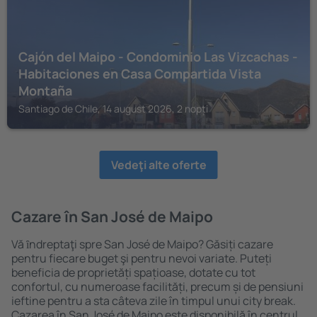
Cajón del Maipo - Condominio Las Vizcachas -
Habitaciones en Casa Compartida Vista
Montaña
Santiago de Chile, 14 august 2026, 2 nopți
Vedeţi alte oferte
Cazare în San José de Maipo
Vă ȋndreptaţi spre San José de Maipo? Găsiți cazare
pentru fiecare buget şi pentru nevoi variate. Puteți
beneficia de proprietăți spațioase, dotate cu tot
confortul, cu numeroase facilități, precum și de pensiuni
ieftine pentru a sta câteva zile în timpul unui city break.
Cazarea în San José de Maipo este disponibilă în centrul