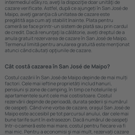
intermediul eSky.ro, aveţi la dispoziţie doar unităţi de
cazare verificate. Astfel, după ce ajungeți în San José de
Maipo, aveţi garanţia că unitatea de cazare este
pregătită aşa cum aţi stabilit ȋnainte. Plata pentru
cameră se face printr-un sistem de plată sau prin cardul
de credit. Dacă renunţaţi la călătorie, aveți dreptul de a
anula gratuit rezervarea de cazare în San José de Maipo.
Termenul limită pentru anularea gratuită este menţionat
atunci când căutați opţiunile de cazare.
Cât costă cazarea în San José de Maipo?
Costul cazării în San José de Maipo depinde de mai mulți
factori. Cele mai ieftine proprietăți includ hanuri,
pensiuni și zone de camping, în timp ce hotelurile și
apartamentele sunt cele mai costisitoare. Costul
rezervării depinde de perioadă, durata șederii și numărul
de oaspeți. Când vine vorba de cazare, oraşul San José de
Maipo este accesibil pe tot parcursul anului, dar cele mai
bune tarife sunt în extrasezon. Dacă numărul de oaspeţi
ȋntr-o cameră este mai mare, costul pentru fiecare va fi
mai mic. Pentru a economisi şi mai mult, rezervați cazare