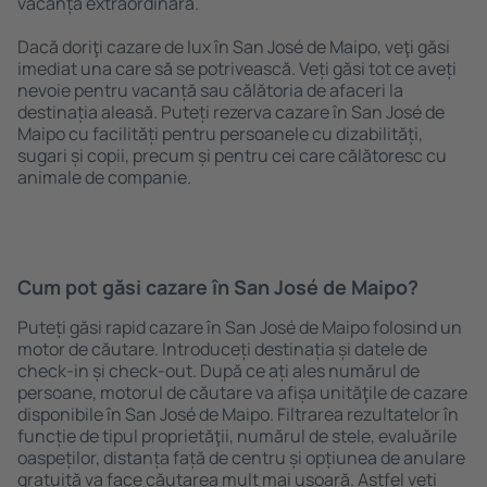
vacanță extraordinară.
Dacă doriţi cazare de lux în San José de Maipo, veţi găsi
imediat una care să se potrivească. Veți găsi tot ce aveți
nevoie pentru vacanță sau călătoria de afaceri la
destinația aleasă. Puteți rezerva cazare în San José de
Maipo cu facilități pentru persoanele cu dizabilități,
sugari și copii, precum și pentru cei care călătoresc cu
animale de companie.
Cum pot găsi cazare în San José de Maipo?
Puteți găsi rapid cazare în San José de Maipo folosind un
motor de căutare. Introduceți destinația și datele de
check-in și check-out. După ce ați ales numărul de
persoane, motorul de căutare va afișa unităţile de cazare
disponibile în San José de Maipo. Filtrarea rezultatelor în
funcție de tipul proprietăţii, numărul de stele, evaluările
oaspeților, distanța față de centru și opțiunea de anulare
gratuită va face căutarea mult mai ușoară. Astfel veți