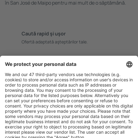
în San José de Maipo pentru mai mult de o săptămână.
Caută rapid şi uşor
Ofertă adaptată aşteptărilor tale.
Planifică ȋn siguranţă
Rezervare fără griji cu opțiune gratuită de anulare.
Economiseşte mai mult
Prețuri atractive și oferte speciale pentru utilizatorii
conectați.
Cazarea preferată
Alege din peste 1,3 mil. de opţiuni: hoteluri, cabane,
apartamente și altele.