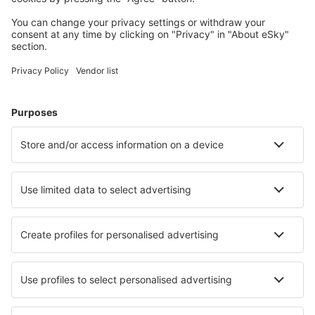
Cele mai căutate cazări de către utilizatorii eSky
Cazare în Chile - Orașe populare
Cazare în Villarrica
Cazare în La Serena
Cazare în Santiago de Chile
Cazare în Vina del Mar
Cazare în Pucon
Cazare La Junta
Cazare San Francisco De Mostazal
Cazare în Cochrane
Cazare în Peralillo
Cazare în El Salvador
Cele mai bune locuri de cazare - orașe
Cazare în Driffield
Cazare în Saldana
Cazare în Andrezieux
Cazare în Siltakylä