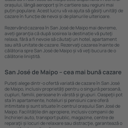
orașului, lângă aeroport și în cartiere sau regiuni mai
puțin populare. Acest lucru vă va ajuta să găsiţi unităţi de
cazare în funcție de nevoi și de planurile ulterioare.
Rezervând cazarea în San José de Maipo mai devreme,
aveți garanţia că după sosirea la destinație vă puteţi
relaxa, fără a fi nevoie să căutaţi un hotel, apartament
sau altă unitate de cazare. Rezervaţi cazarea înainte de
călătoria spre San José de Maipo și vă veţi bucura de o
călătorie liniştită.
San José de Maipo – cea mai bună cazare
Puteți alege dintr-o ofertă variată de cazare în San José
de Maipo, inclusiv proprietăți pentru o singură persoană,
cupluri, familii, persoane ȋn vârstă și grupuri. Oaspeţii pot
sta în apartamente, hoteluri și pensiuni care oferă
intimitate și sunt situate în centrul orașului San José de
Maipo. Facilitățile din apropiere, inclusiv companii de
închirieri auto, transport public, magazine, centre de
reparaţii și locuri de relaxare sau distracţie, garantează o