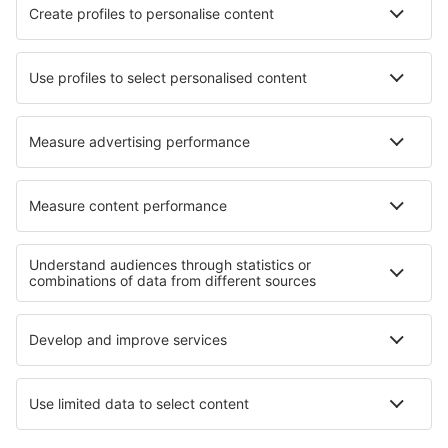
Cazare în Cresta
Cazare în Bernières-sur-Mer
Cazare în Solaro
Cazare în Gossweinstein
Cazare în Schaumburg
Cazare în Yueyang
Cele mai bune locuri de cazare - regiuni
Cazare in Aysén
Cazare in Deșertul Atacama
Cazare in Valparaíso
Cazare in Regiunea Libertador General Bernardo O'Higgins
Cazare in Regiunea Santiago Metropolitan
Cazare în Sal
Cazare in Kashubia
Cazare în Cartagena
Cazare in Louisiana
Cazare in Macedonia de Est și Tracia