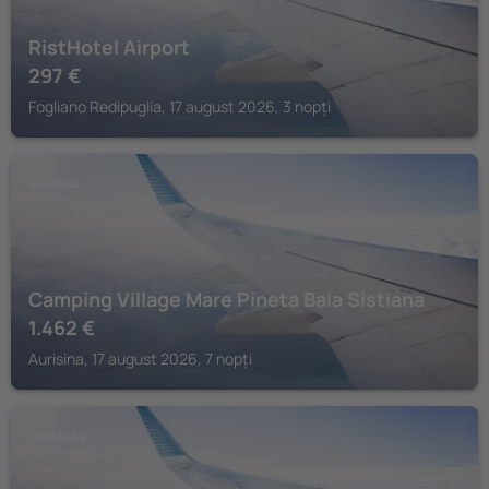
RistHotel Airport
297
€
Fogliano Redipuglia, 17 august 2026, 3 nopți
AURISINA
Camping Village Mare Pineta Baia Sistiana
1.462
€
Aurisina, 17 august 2026, 7 nopți
CORMONS