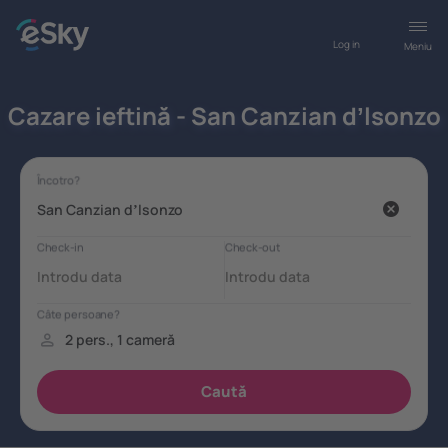
Log in
Meniu
Cazare ieftină - San Canzian dʼlsonzo