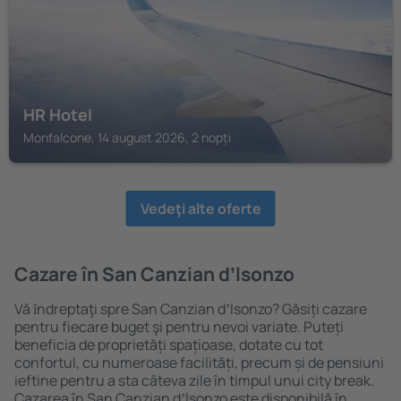
HR Hotel
Monfalcone, 14 august 2026, 2 nopți
Vedeţi alte oferte
Cazare în San Canzian dʼlsonzo
Vă ȋndreptaţi spre San Canzian dʼlsonzo? Găsiți cazare
pentru fiecare buget şi pentru nevoi variate. Puteți
beneficia de proprietăți spațioase, dotate cu tot
confortul, cu numeroase facilități, precum și de pensiuni
ieftine pentru a sta câteva zile în timpul unui city break.
Cazarea în San Canzian dʼlsonzo este disponibilă în