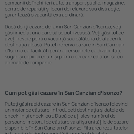
companii de închirieri auto, transport public, magazine,
centre de reparaţii și locuri de relaxare sau distracţie,
garantează o vacanță extraordinară.
Dacă doriţi cazare de lux în San Canzian dʼlsonzo, veţi
găsi imediat una care să se potrivească. Veți găsi tot ce
aveți nevoie pentru vacanță sau călătoria de afaceri la
destinația aleasă. Puteți rezerva cazare în San Canzian
dʼlsonzo cu facilități pentru persoanele cu dizabilități,
sugari și copii, precum și pentru cei care călătoresc cu
animale de companie.
Cum pot găsi cazare în San Canzian dʼlsonzo?
Puteți găsi rapid cazare în San Canzian dʼlsonzo folosind
un motor de căutare. Introduceți destinația și datele de
check-in și check-out. După ce ați ales numărul de
persoane, motorul de căutare va afișa unităţile de cazare
disponibile în San Canzian dʼlsonzo. Filtrarea rezultatelor
în funcție de tipul proprietăţii, numărul de stele,