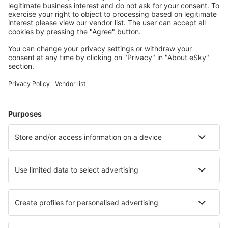
Cazarea preferată
Alege din peste 1,3 mil. de opţiuni: hoteluri, cabane,
apartamente și altele.
Cele mai căutate cazări de către utilizatorii eSky
Cazare în Italia - Orașe populare
Cazare în Napoli
Cazare în Milano
Cazare în Roma
Cazare în Palermo
Cazare în Florenţa
Cazare în Costa Rei
Cazare în Ceglie Messapica
Cazare în Terracina
Cazare în Avola
Cazare în Cattolica