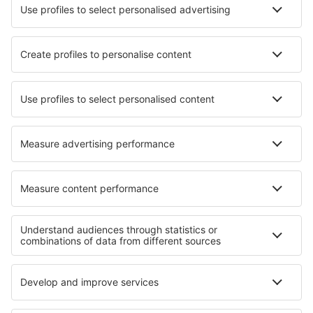
Cele mai bune locuri de cazare - orașe
Cazare în Best
Cazare în Liverpool
Cazare în Barro
Cazare în San Ignacio De Velasco
Cazare în Yonkers
Cazare în Mulifanua
Cazare în Barra do Cunhau
Cazare în Bonheiden
Cazare în Alor Gajah
Cazare în Morrinsville
Cele mai bune locuri de cazare - regiuni
Cazare in Val di Fassa
Cazare in Val Rendena
Cazare în Cinque Terre
Cazare in Pejo Fonti
Cazare in Calabria
Cazare în Lolland-Falster
Cazare in Slovak Tatras
Cazare în Bahamas