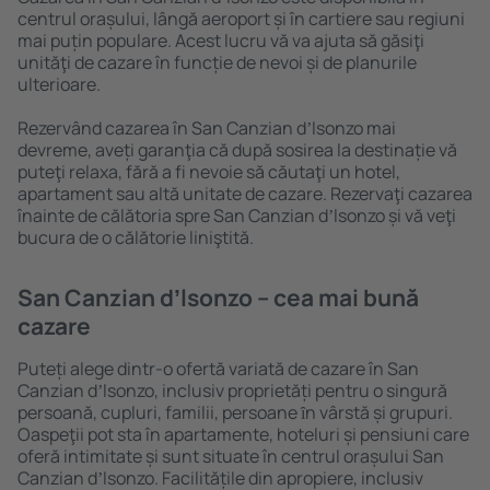
centrul orașului, lângă aeroport și în cartiere sau regiuni
mai puțin populare. Acest lucru vă va ajuta să găsiţi
unităţi de cazare în funcție de nevoi și de planurile
ulterioare.
Rezervând cazarea în San Canzian dʼlsonzo mai
devreme, aveți garanţia că după sosirea la destinație vă
puteţi relaxa, fără a fi nevoie să căutaţi un hotel,
apartament sau altă unitate de cazare. Rezervaţi cazarea
înainte de călătoria spre San Canzian dʼlsonzo și vă veţi
bucura de o călătorie liniştită.
San Canzian dʼlsonzo – cea mai bună
cazare
Puteți alege dintr-o ofertă variată de cazare în San
Canzian dʼlsonzo, inclusiv proprietăți pentru o singură
persoană, cupluri, familii, persoane ȋn vârstă și grupuri.
Oaspeţii pot sta în apartamente, hoteluri și pensiuni care
oferă intimitate și sunt situate în centrul orașului San
Canzian dʼlsonzo. Facilitățile din apropiere, inclusiv