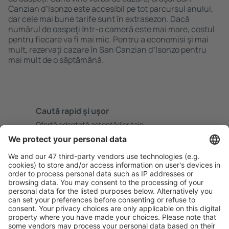
Canzian dʼlsonzo este accesibil pe tot parcursul anului,
dar cele mai bune tarife sunt în extrasezon. Dacă
numărul de oaspeţi ȋntr-o cameră este mai mare, costul
pentru fiecare va fi mai mic. Pentru a economisi şi mai
mult, rezervați cazare în San Canzian dʼlsonzo pentru
mai mult de o săptămână.
Caută rapid şi uşor
Ofertă adaptată aşteptărilor tale.
Planifică ȋn siguranţă
Rezervare fără griji cu opțiune gratuită de anulare.
Economiseşte mai mult
Prețuri atractive și oferte speciale pentru utilizatorii
conectați.