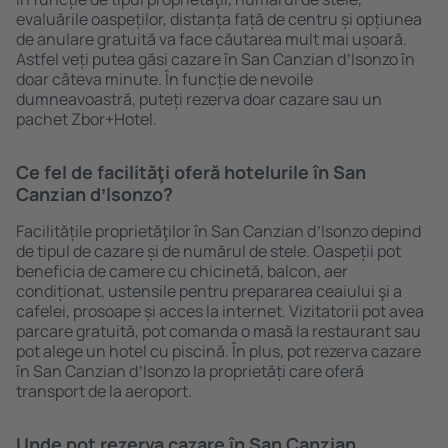
evaluările oaspeților, distanța față de centru și opțiunea
de anulare gratuită va face căutarea mult mai ușoară.
Astfel veți putea găsi cazare în San Canzian dʼlsonzo în
doar câteva minute. În funcție de nevoile
dumneavoastră, puteți rezerva doar cazare sau un
pachet Zbor+Hotel.
Ce fel de facilităţi oferă hotelurile în San
Canzian dʼlsonzo?
Facilitățile proprietăţilor în San Canzian dʼlsonzo depind
de tipul de cazare și de numărul de stele. Oaspeții pot
beneficia de camere cu chicinetă, balcon, aer
condiționat, ustensile pentru prepararea ceaiului şi a
cafelei, prosoape și acces la internet. Vizitatorii pot avea
parcare gratuită, pot comanda o masă la restaurant sau
pot alege un hotel cu piscină. În plus, pot rezerva cazare
în San Canzian dʼlsonzo la proprietăți care oferă
transport de la aeroport.
Unde pot rezerva cazare în San Canzian