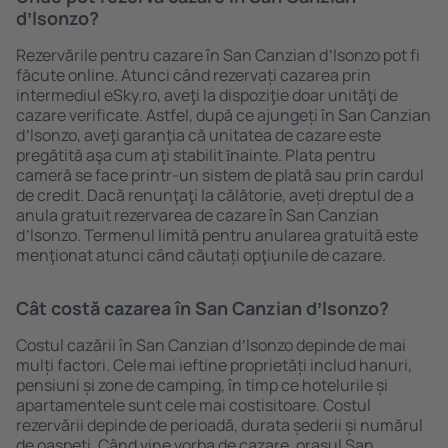
dʼlsonzo?
Rezervările pentru cazare în San Canzian dʼlsonzo pot fi
făcute online. Atunci când rezervați cazarea prin
intermediul eSky.ro, aveţi la dispoziţie doar unităţi de
cazare verificate. Astfel, după ce ajungeți în San Canzian
dʼlsonzo, aveţi garanţia că unitatea de cazare este
pregătită aşa cum aţi stabilit ȋnainte. Plata pentru
cameră se face printr-un sistem de plată sau prin cardul
de credit. Dacă renunţaţi la călătorie, aveți dreptul de a
anula gratuit rezervarea de cazare în San Canzian
dʼlsonzo. Termenul limită pentru anularea gratuită este
menţionat atunci când căutați opţiunile de cazare.
Cât costă cazarea în San Canzian dʼlsonzo?
Costul cazării în San Canzian dʼlsonzo depinde de mai
mulți factori. Cele mai ieftine proprietăți includ hanuri,
pensiuni și zone de camping, în timp ce hotelurile și
apartamentele sunt cele mai costisitoare. Costul
rezervării depinde de perioadă, durata șederii și numărul
de oaspeți. Când vine vorba de cazare, oraşul San