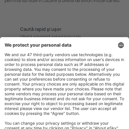
permite să rezervi cazare și bilete de avion instantaneu.
Caută rapid şi uşor
Ofertă adaptată aşteptărilor tale.
Planifică ȋn siguranţă
Rezervare fără griji cu opțiune gratuită de anulare.
Economiseşte mai mult
Prețuri atractive și oferte speciale pentru utilizatorii
conectați.
Cazarea preferată
Alege din peste 1,3 mil. de opţiuni: hoteluri, cabane,
apartamente și altele.