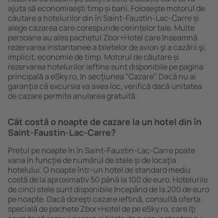
ajuta să economiseşti timp și bani. Foloseşte motorul de
căutare a hotelurilor din în Saint-Faustin-Lac-Carre și
alege cazarea care corespunde cerințelor tale. Multe
persoane au ales pachetul Zbor+Hotel care ȋnseamnă
rezervarea instantanee a biletelor de avion şi a cazării şi,
implicit, economie de timp. Motorul de căutare și
rezervarea hotelurilor ieftine sunt disponibile pe pagina
principală a eSky.ro, ȋn secţiunea "Cazare". Dacă nu ai
garanţia că excursia va avea loc, verifică dacă unitatea
de cazare permite anularea gratuită.
Cât costă o noapte de cazare la un hotel din în
Saint-Faustin-Lac-Carre?
Prețul pe noapte în în Saint-Faustin-Lac-Carre poate
varia în funcție de numărul de stele și de locaţia
hotelului. O noapte într-un hotel de standard mediu
costă de la aproximativ 50 până la 100 de euro. Hotelurile
de cinci stele sunt disponibile ȋncepând de la 200 de euro
pe noapte. Dacă doreşti cazare ieftină, consultă oferta
specială de pachete Zbor+Hotel de pe eSky.ro, care ȋţi