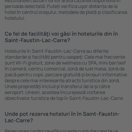
Rezultatele căutării vă vor arăta cazarea disponibilă ȋn
perioada selectată. Puteți verifica uşor distanța de la
hotel ȋn centrul orașului, metodele de plată și clasificarea
hotelului.
Ce fel de facilităţi voi găsi ȋn hotelurile din în
Saint-Faustin-Lac-Carre?
Hotelurile în Saint-Faustin-Lac-Carre au diferite
standarde și facilități pentru oaspeți. Cele mai frecvente
sunt Wi-Fi gratuit, zone de wellness cu SPA, mini bar/seif
în cameră, centru comercial, zonă de luat masa, zonă de
joacă pentru copii, parcare gratuită și broșuri informative
despre cele mai interesante atracții turistice din zonă.
Unele proprietăți includ și transferul de la și către
aeroport. Uneori, acestea încurajează vizitarea
obiectivelor turistice de top în Saint-Faustin-Lac-Carre.
Unde pot rezerva hoteluri ȋn în Saint-Faustin-
Lac-Carre?
Rezervarea cazării pe eSky.ro este o soluție care te va