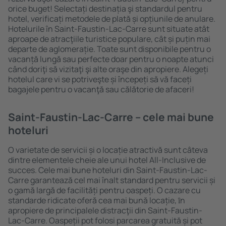
orice buget! Selectați destinația şi standardul pentru
hotel, verificați metodele de plată și opțiunile de anulare.
Hotelurile în Saint-Faustin-Lac-Carre sunt situate atât
aproape de atracţiile turistice populare, cât și puțin mai
departe de aglomerație. Toate sunt disponibile pentru o
vacanță lungă sau perfecte doar pentru o noapte atunci
când doriţi să vizitaţi şi alte oraşe din apropiere. Alegeți
hotelul care vi se potriveşte și începeți să vă faceți
bagajele pentru o vacanţă sau călătorie de afaceri!
Saint-Faustin-Lac-Carre – cele mai bune
hoteluri
O varietate de servicii și o locație atractivă sunt câteva
dintre elementele cheie ale unui hotel All-Inclusive de
succes. Cele mai bune hoteluri din Saint-Faustin-Lac-
Carre garantează cel mai înalt standard pentru servicii și
o gamă largă de facilități pentru oaspeți. O cazare cu
standarde ridicate oferă cea mai bună locație, ȋn
apropiere de principalele distracţii din Saint-Faustin-
Lac-Carre. Oaspeții pot folosi parcarea gratuită și pot