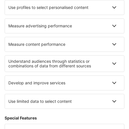
Hoteluri în Suffolk
Hoteluri în Sorde-l'Abbaye
Hoteluri în Lindern
Hoteluri în Pouilly-sous-Charlieu
Hoteluri în Opatija
Hoteluri în Zetel
Cele mai bune hoteluri - regiuni
Hoteluri in Insula Prințului Edward
Hoteluri în Parcul Național Banff
Hoteluri în Parcul Național Jasper
Hoteluri În Tulcea județul
Hoteluri în Sylt
Hoteluri in Northern Hungarian Plains
Hoteluri in Hurghada
Hoteluri in Caraibe