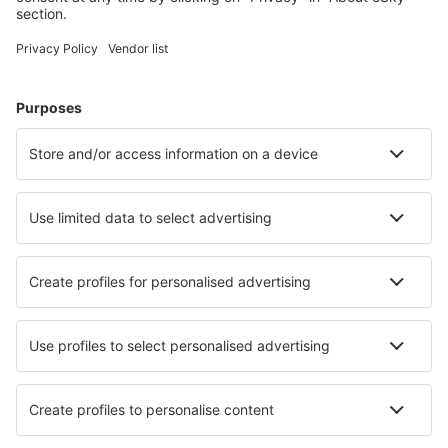
Cele mai căutate hoteluri de către utilizatorii eSky
Hoteluri în Canada - Orașe populare
Hoteluri în Edmonton (AB)
Hoteluri în Vancouver
Hoteluri în Montreal
Hoteluri în Toronto
Hoteluri în Calgary
Hoteluri în Varennes
Hoteluri în Saint-Alphonse-Rodriguez
Hoteluri în St. John's
Hoteluri în Saint John
Hoteluri în Saint Zenon
Cele mai bune hoteluri - orașe
Hoteluri La Parra
Hoteluri în Uuemõisa
Hoteluri în Wildwood
Hoteluri în Chavenay