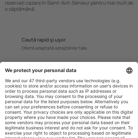
rezervați cazare în Saint-Avit-Sénieur pentru mai mult de
o săptămână.
Caută rapid şi uşor
Ofertă adaptată aşteptărilor tale.
Planifică ȋn siguranţă
Rezervare fără griji cu opțiune gratuită de anulare.
Economiseşte mai mult
Prețuri atractive și oferte speciale pentru utilizatorii
conectați.
Cazarea preferată
Alege din peste 1,3 mil. de opţiuni: hoteluri, cabane,
apartamente și altele.