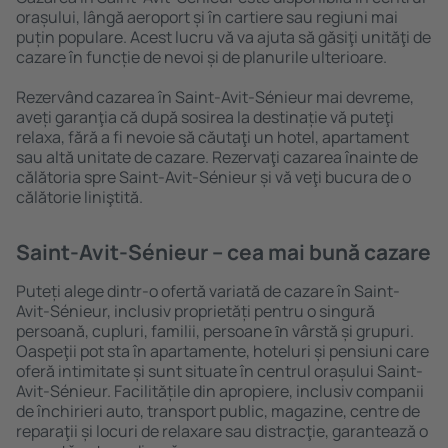
orașului, lângă aeroport și în cartiere sau regiuni mai
puțin populare. Acest lucru vă va ajuta să găsiţi unităţi de
cazare în funcție de nevoi și de planurile ulterioare.
Rezervând cazarea în Saint-Avit-Sénieur mai devreme,
aveți garanţia că după sosirea la destinație vă puteţi
relaxa, fără a fi nevoie să căutaţi un hotel, apartament
sau altă unitate de cazare. Rezervaţi cazarea înainte de
călătoria spre Saint-Avit-Sénieur și vă veţi bucura de o
călătorie liniştită.
Saint-Avit-Sénieur – cea mai bună cazare
Puteți alege dintr-o ofertă variată de cazare în Saint-
Avit-Sénieur, inclusiv proprietăți pentru o singură
persoană, cupluri, familii, persoane ȋn vârstă și grupuri.
Oaspeţii pot sta în apartamente, hoteluri și pensiuni care
oferă intimitate și sunt situate în centrul orașului Saint-
Avit-Sénieur. Facilitățile din apropiere, inclusiv companii
de închirieri auto, transport public, magazine, centre de
reparaţii și locuri de relaxare sau distracţie, garantează o