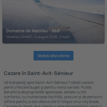
Domaine de Manilau - B&B
Molieres (24480), 14 august 2026, 2 nopți
Vedeţi alte oferte
Cazare în Saint-Avit-Sénieur
Vă ȋndreptaţi spre Saint-Avit-Sénieur? Găsiți cazare
pentru fiecare buget şi pentru nevoi variate. Puteți
beneficia de proprietăți spațioase, dotate cu tot
confortul, cu numeroase facilități, precum și de pensiuni
ieftine pentru a sta câteva zile în timpul unui city break.
Cazarea în Saint-Avit-Sénieur este disponibilă în centrul