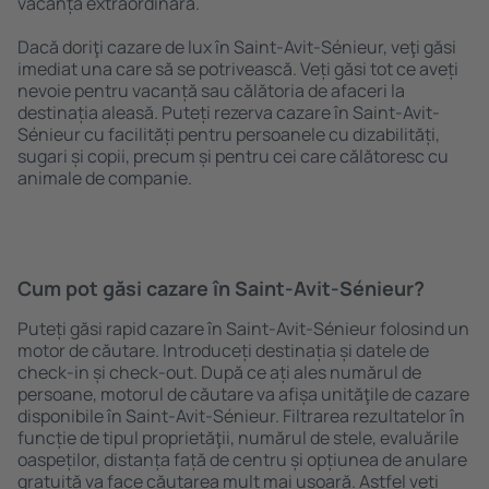
vacanță extraordinară.
Dacă doriţi cazare de lux în Saint-Avit-Sénieur, veţi găsi
imediat una care să se potrivească. Veți găsi tot ce aveți
nevoie pentru vacanță sau călătoria de afaceri la
destinația aleasă. Puteți rezerva cazare în Saint-Avit-
Sénieur cu facilități pentru persoanele cu dizabilități,
sugari și copii, precum și pentru cei care călătoresc cu
animale de companie.
Cum pot găsi cazare în Saint-Avit-Sénieur?
Puteți găsi rapid cazare în Saint-Avit-Sénieur folosind un
motor de căutare. Introduceți destinația și datele de
check-in și check-out. După ce ați ales numărul de
persoane, motorul de căutare va afișa unităţile de cazare
disponibile în Saint-Avit-Sénieur. Filtrarea rezultatelor în
funcție de tipul proprietăţii, numărul de stele, evaluările
oaspeților, distanța față de centru și opțiunea de anulare
gratuită va face căutarea mult mai ușoară. Astfel veți