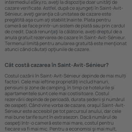
intermediul eSky.ro, aveţi la dispoziţie doar unităţi de
cazare verificate. Astfel, după ce ajungeți în Saint-Avit-
Sénieur, aveţi garanţia că unitatea de cazare este
pregătită aşa cum aţi stabilit ȋnainte. Plata pentru
cameră se face printr-un sistem de plată sau prin cardul
de credit. Dacă renunţaţi la călătorie, aveți dreptul de a
anula gratuit rezervarea de cazare în Saint-Avit-Sénieur.
Termenul limită pentru anularea gratuită este menţionat
atunci când căutați opţiunile de cazare.
Cât costă cazarea în Saint-Avit-Sénieur?
Costul cazării în Saint-Avit-Sénieur depinde de mai mulți
factori. Cele mai ieftine proprietăți includ hanuri,
pensiuni și zone de camping, în timp ce hotelurile și
apartamentele sunt cele mai costisitoare. Costul
rezervării depinde de perioadă, durata șederii și numărul
de oaspeți. Când vine vorba de cazare, oraşul Saint-Avit-
Sénieur este accesibil pe tot parcursul anului, dar cele
mai bune tarife sunt în extrasezon. Dacă numărul de
oaspeţi ȋntr-o cameră este mai mare, costul pentru
fiecare va fi mai mic. Pentru a economisi şi mai mult,