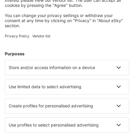
Cele mai căutate cazări de către utilizatorii eSky
Cazare în Franţa - Orașe populare
Cazare în Nisa
Cazare în Frejus
Cazare în Le Cap d`Agde
Cazare în Cannes
Cazare în Paris
Cazare în Marseillan
Cazare în Calais
Cazare în Valras-Plage
Cazare în Villers-sur-Mer
Cazare în Ajaccio
Cele mai bune locuri de cazare - orașe
Cazare în Baza
Cazare spre Jarinu