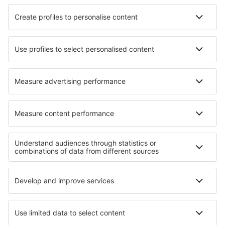
Cazare în Cairo Montenotte
Cazare în Pattingham
Cazare în Oosterhout
Cazare în Vyšný Klátov
Cazare în Bellefontaine
Cazare în Moscardón
Cazare în Otter Rock
Cazare în San Paolo D'Argon
Cele mai bune locuri de cazare - regiuni
Cazare în Val Thorens
Cazare în Provence-Alpes-Cote d'Azur
Cazare în Meribel-les-Allues
Cazare în Picardy
Cazare în Provence
Cazare in Mariapfarr -Mauterndorf
Cazare in Gulf of Papagayo
Cazare in Parcul Național Bontebok
Cazare pe insula Malta
Cazare in Dobrogea