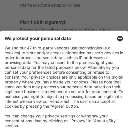
Ofertă adaptată aşteptărilor tale.
Planifică ȋn siguranţă
Rezervare fără griji cu opțiune gratuită de anulare.
Economiseşte mai mult
Prețuri atractive și oferte speciale pentru utilizatorii
conectați.
Cazarea preferată
Alege din peste 1,3 mil. de opţiuni: hoteluri, cabane,
apartamente și altele.
Cele mai căutate hoteluri de către utilizatorii eSky
Hoteluri în Marea Britanie - Orașe populare