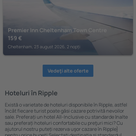
Premier Inn Cheltenham Town Centre
159
€
Cheltenham, 23 august 2026, 2 nopți
Vedeţi alte oferte
Hoteluri în Ripple
Există o varietate de hoteluri disponibile în Ripple, astfel
încât fiecare turist poate găsi cazare potrivită nevoilor
sale. Preferați un hotel All-Inclusive cu standarde ȋnalte
sau preferați hoteluri confortabile cu preţuri mici? Cu
ajutorul nostru puteți rezerva uşor cazare în Ripple}
pentru orice buget! Selectați destinația şi standardul