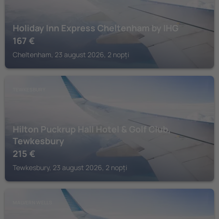
Holiday Inn Express Cheltenham by IHG
167
€
Cheltenham, 23 august 2026, 2 nopți
TEWKESBURY
Hilton Puckrup Hall Hotel & Golf Club,
Tewkesbury
215
€
Tewkesbury, 23 august 2026, 2 nopți
MALVERN WELLS