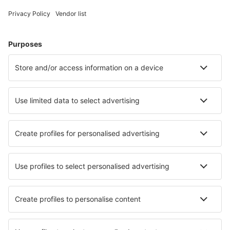
Hoteluri în Liverpool
Hoteluri în Birmingham
Hoteluri în Manchester
Hoteluri în Londra
Hoteluri în Edinburgh
Hoteluri în Bristol
Hoteluri în Torquay
Hoteluri în Rhyl
Hoteluri în Southwold
Hoteluri în Bridport
Cele mai bune hoteluri - orașe
Hoteluri în Paimpol
Hoteluri în Howard
Hoteluri în Vila Praia de Âncora
Hoteluri în Saint-Aubin-de-Terregatte
Hoteluri în Banne
Hoteluri în Royston
Hoteluri în Sant Joan De Labritja
Hoteluri Aggius
Hoteluri în Castleton On Hudson