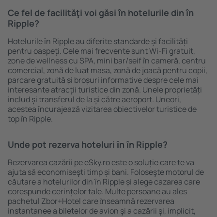
Ce fel de facilităţi voi găsi ȋn hotelurile din în
Ripple?
Hotelurile în Ripple au diferite standarde și facilități
pentru oaspeți. Cele mai frecvente sunt Wi-Fi gratuit,
zone de wellness cu SPA, mini bar/seif în cameră, centru
comercial, zonă de luat masa, zonă de joacă pentru copii,
parcare gratuită și broșuri informative despre cele mai
interesante atracții turistice din zonă. Unele proprietăți
includ și transferul de la și către aeroport. Uneori,
acestea încurajează vizitarea obiectivelor turistice de
top în Ripple.
Unde pot rezerva hoteluri ȋn în Ripple?
Rezervarea cazării pe eSky.ro este o soluție care te va
ajuta să economiseşti timp și bani. Foloseşte motorul de
căutare a hotelurilor din în Ripple și alege cazarea care
corespunde cerințelor tale. Multe persoane au ales
pachetul Zbor+Hotel care ȋnseamnă rezervarea
instantanee a biletelor de avion şi a cazării şi, implicit,