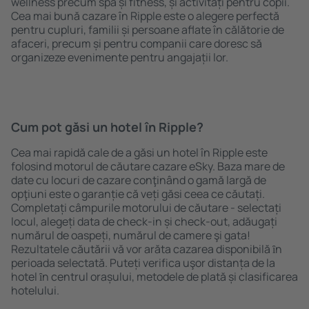
wellness precum spa și fitness, și activități pentru copii.
Cea mai bună cazare în Ripple este o alegere perfectă
pentru cupluri, familii și persoane aflate în călătorie de
afaceri, precum și pentru companii care doresc să
organizeze evenimente pentru angajații lor.
Cum pot găsi un hotel în Ripple?
Cea mai rapidă cale de a găsi un hotel în Ripple este
folosind motorul de căutare cazare eSky. Baza mare de
date cu locuri de cazare conţinând o gamă largă de
opţiuni este o garanție că veți găsi ceea ce căutați.
Completați câmpurile motorului de căutare - selectați
locul, alegeți data de check-in și check-out, adăugați
numărul de oaspeți, numărul de camere şi gata!
Rezultatele căutării vă vor arăta cazarea disponibilă ȋn
perioada selectată. Puteți verifica uşor distanța de la
hotel ȋn centrul orașului, metodele de plată și clasificarea
hotelului.