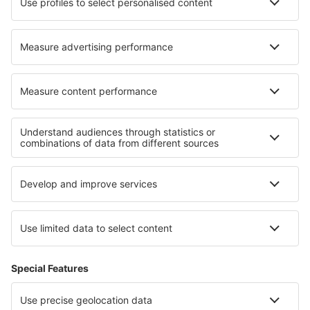
Hoteluri în Brembate
Cele mai bune hoteluri - regiuni
Hoteluri in Scotland
Hoteluri în Marea Britanie
Hoteluri ȋn Irlanda de Nord
Hoteluri în Riviera Engleză
Hoteluri în Guernsey
Hoteluri in Nuevo León
Hoteluri in Makarska
Hoteluri în Walt Disney World Resort
Hoteluri in Mafikeng Game Reserve
Hoteluri in Peninsula Chalkidiki