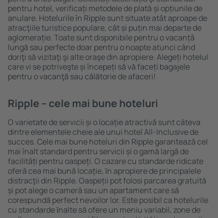
pentru hotel, verificați metodele de plată și opțiunile de
anulare. Hotelurile în Ripple sunt situate atât aproape de
atracţiile turistice populare, cât și puțin mai departe de
aglomerație. Toate sunt disponibile pentru o vacanță
lungă sau perfecte doar pentru o noapte atunci când
doriţi să vizitaţi şi alte oraşe din apropiere. Alegeți hotelul
care vi se potriveşte și începeți să vă faceți bagajele
pentru o vacanţă sau călătorie de afaceri!
Ripple – cele mai bune hoteluri
O varietate de servicii și o locație atractivă sunt câteva
dintre elementele cheie ale unui hotel All-Inclusive de
succes. Cele mai bune hoteluri din Ripple garantează cel
mai înalt standard pentru servicii și o gamă largă de
facilități pentru oaspeți. O cazare cu standarde ridicate
oferă cea mai bună locație, ȋn apropiere de principalele
distracţii din Ripple. Oaspeții pot folosi parcarea gratuită
și pot alege o cameră sau un apartament care să
corespundă perfect nevoilor lor. Este posibil ca hotelurile
cu standarde ȋnalte să ofere un meniu variabil, zone de