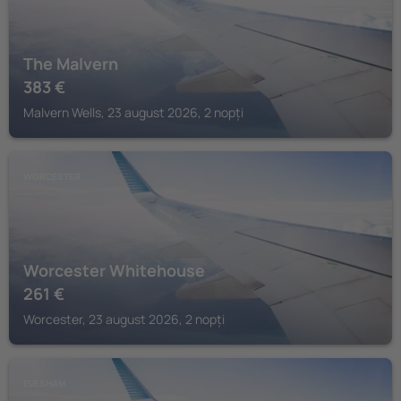
The Malvern
383
€
Malvern Wells, 23 august 2026, 2 nopți
WORCESTER
Worcester Whitehouse
261
€
Worcester, 23 august 2026, 2 nopți
EVESHAM