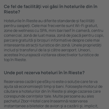
Ce fel de facilităţi voi găsi ȋn hotelurile din în
Rieste?
Hotelurile în Rieste au diferite standarde și facilități
pentru oaspeți. Cele mai frecvente sunt Wi-Fi gratuit,
zone de wellness cu SPA, mini bar/seif în cameră, centru
comercial, zonă de luat masa, zonă de joacă pentru copii,
parcare gratuită și broșuri informative despre cele mai
interesante atracții turistice din zonă. Unele proprietăți
includ și transferul de la și către aeroport. Uneori,
acestea încurajează vizitarea obiectivelor turistice de
top în Rieste.
Unde pot rezerva hoteluri ȋn în Rieste?
Rezervarea cazării pe eSky.ro este o soluție care te va
ajuta să economiseşti timp și bani. Foloseşte motorul de
căutare a hotelurilor din în Rieste și alege cazarea care
corespunde cerințelor tale. Multe persoane au ales
pachetul Zbor+Hotel care ȋnseamnă rezervarea
instantanee a biletelor de avion şi a cazării şi, implicit,