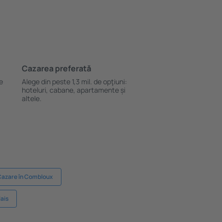
Cazarea preferată
le
Alege din peste 1,3 mil. de opţiuni:
hoteluri, cabane, apartamente și
altele.
Cazare în Combloux
lais