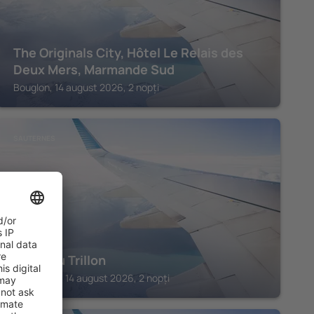
The Originals City, Hôtel Le Relais des
Deux Mers, Marmande Sud
Bouglon, 14 august 2026, 2 nopți
SAUTERNES
Chateau Trillon
Sauternes, 14 august 2026, 2 nopți