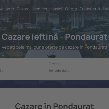
Vacanţe
Cazare
Închiriere mașini
Oferte
Transferuri
Mai
Cazare ieftină - Pondaurat
Vedeţi cele mai bune oferte de cazare în Pondaurat!
Cazare în Pondaurat