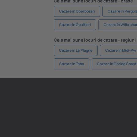
Cele mai bune locuri de cazare - orașe
Cazare în Oberbozen
Cazare în Pergol
Cazare în Gualtieri
Cazare în Wilbrah
Cele mai bune locuri de cazare - regiuni
Cazare în La Plagne
Cazare în Midi-Py
Cazare in Taba
Cazare in Florida Coast