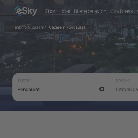
Zbor+Hotel
Bilete de avion
City Break
eSky.ro
/
cazare
/
Cazare în Pondaurat