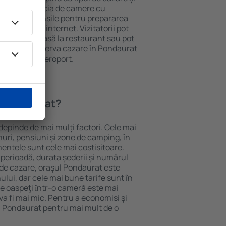
ii pot beneficia de camere cu
ționat, ustensile pentru prepararea
e și acces la internet. Vizitatorii pot
comanda o masă la restaurant sau pot
n plus, pot rezerva cazare în Pondaurat
nsport de la aeroport.
n Pondaurat?
depinde de mai mulți factori. Cele mai
nuri, pensiuni și zone de camping, în
mentele sunt cele mai costisitoare.
 perioadă, durata șederii și numărul
 de cazare, oraşul Pondaurat este
ului, dar cele mai bune tarife sunt în
e oaspeţi ȋntr-o cameră este mai
va fi mai mic. Pentru a economisi şi
în Pondaurat pentru mai mult de o