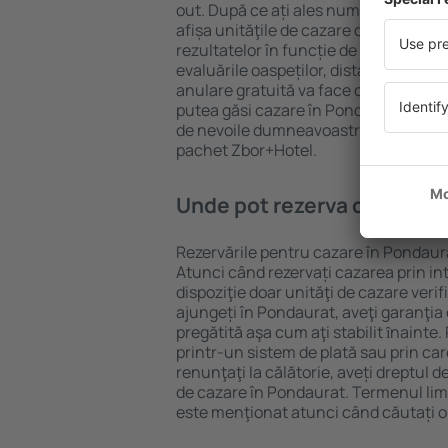
out. După ce ați ales numărul de per
afișa unităţile de cazare disponibile î
rezultatelor în funcție de tipul proprie
evaluările oaspeților, distanța față d
anulare gratuită va face căutarea mul
putea găsi cazare în Pondaurat în doa
de nevoile dumneavoastră, puteți rez
pachet Zbor+Hotel.
Unde pot rezerva cazare î
Rezervările pentru cazare în Pondaura
Atunci când rezervați cazarea prin int
dispoziţie doar unităţi de cazare verif
ajungeți în Pondaurat, aveţi garanţia
pregătită aşa cum aţi stabilit ȋnainte
printr-un sistem de plată sau prin car
renunţaţi la călătorie, aveți dreptul d
de cazare în Pondaurat. Termenul lim
este menţionat atunci când căutați o