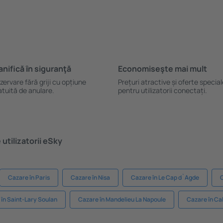
anifică ȋn siguranţă
Economiseşte mai mult
zervare fără griji cu opțiune
Prețuri atractive și oferte specia
atuită de anulare.
pentru utilizatorii conectați.
utilizatorii eSky
Cazare în Paris
Cazare în Nisa
Cazare în Le Cap d`Agde
în Saint-Lary Soulan
Cazare în Mandelieu La Napoule
Cazare în Ca