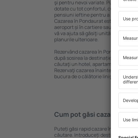
şi pentru nevoi variate. Puteți benefic
dotate cu tot confortul, cu numeroase 
pensiuni ieftine pentru a sta câteva zi
Cazarea în Pondaurat este disponibilă
aeroport și în cartiere sau regiuni ma
vă va ajuta să găsiţi unităţi de cazare 
planurile ulterioare.
Rezervând cazarea în Pondaurat mai 
după sosirea la destinație vă puteţi rel
căutaţi un hotel, apartament sau altă
Rezervaţi cazarea înainte de călătoria
bucura de o călătorie liniştită.
Cum pot găsi cazare în Po
Puteți găsi rapid cazare în Pondaurat
căutare. Introduceți destinația și dat