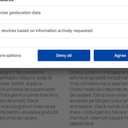
soane, motorul de căutare va
de numărul de stele. Oaspeț
n Pondaurat. Filtrarea
chicinetă, balcon, aer condi
tăţii, numărul de stele,
ceaiului şi a cafelei, prosoap
e centru și opțiunea de
avea parcare gratuită, pot 
t mai ușoară. Astfel veți
alege un hotel cu piscină. Î
r câteva minute. În funcție
la proprietăți care oferă tra
erva doar cazare sau un
n Pondaurat?
Cât costă cazarea î
t pot fi făcute online.
Costul cazării în Pondaurat 
ermediul eSky.ro, aveţi la
ieftine proprietăți includ ha
icate. Astfel, după ce
timp ce hotelurile și aparta
 că unitatea de cazare este
Costul rezervării depinde de
. Plata pentru cameră se face
de oaspeți. Când vine vorba
dul de credit. Dacă
accesibil pe tot parcursul an
e a anula gratuit rezervarea
extrasezon. Dacă numărul d
ită pentru anularea gratuită
mare, costul pentru fiecare 
pţiunile de cazare.
mai mult, rezervați cazare 
săptămână.