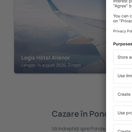
LANGON
Logis Hôtel Aliénor
Langon, 14 august 2026, 2 nopți
Cazare în Pondaurat
Vă ȋndreptaţi spre Pondaurat? Găsiți 