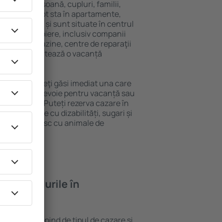
 singură persoană, cupluri, familii,
i. Oaspeţii pot sta în apartamente,
ră intimitate și sunt situate în centrul
țile din apropiere, inclusiv companii
 public, magazine, centre de reparaţii
stracţie, garantează o vacanță
 Pondaurat, veţi găsi imediat una care
 tot ce aveți nevoie pentru vacanță sau
nația aleasă. Puteți rezerva cazare în
u persoanele cu dizabilități, sugari și
care călătoresc cu animale de
feră hotelurile în
n Pondaurat depind de tipul de cazare și