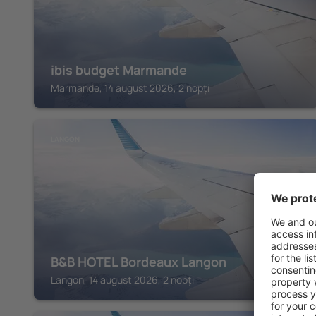
ibis budget Marmande
Marmande, 14 august 2026, 2 nopți
LANGON
B&B HOTEL Bordeaux Langon
Langon, 14 august 2026, 2 nopți