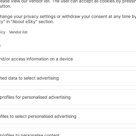
SAINTE-BAZEILLE
Les Chambres d'hôtes Clos Semper Felix
Sainte-Bazeille, 14 august 2026, 2 nopți
Vedeţi mai multe oferte în Pondaurat
Pondaurat – ce
cazare pentru fiecare buget
Puteți alege dintr-o ofertă 