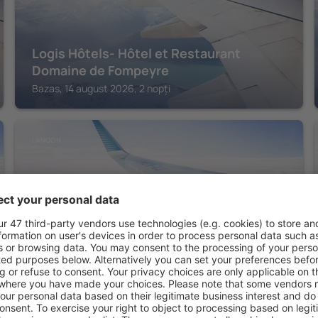
Logis Hôtels- Hôtel et Restaurant
Domaine de Fompeyre
Bazas, 14 august 2026, 2 nopți
LANGON
Home Place
Langon, 14 august 2026, 2 nopți