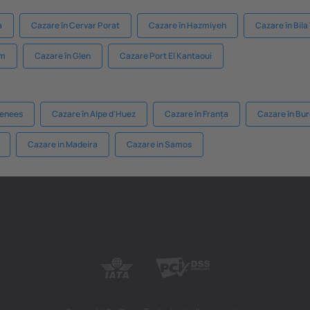
a
Cazare în Cervar Porat
Cazare în Hazmiyeh
Cazare în Bila
am
Cazare în Glen
Cazare Port El Kantaoui
renees
Cazare în Alpe d'Huez
Cazare în Franța
Cazare în Bu
Cazare in Madeira
Cazare in Samos