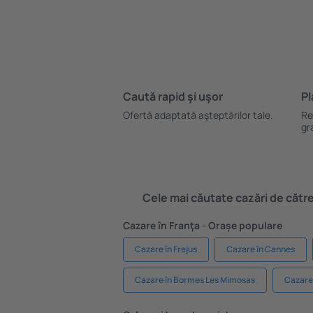
Caută rapid şi uşor
Pl
Ofertă adaptată aşteptărilor tale.
Re
gr
Cele mai căutate cazări de către 
Cazare în Franţa - Orașe populare
Cazare în Frejus
Cazare în Cannes
Cazare în Bormes Les Mimosas
Cazare 