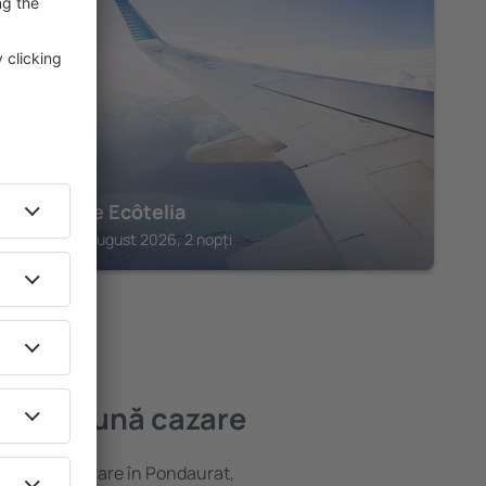
BAZAS
Domaine Ecôtelia
Bazas, 14 august 2026, 2 nopți
a mai bună cazare
variată de cazare în Pondaurat,