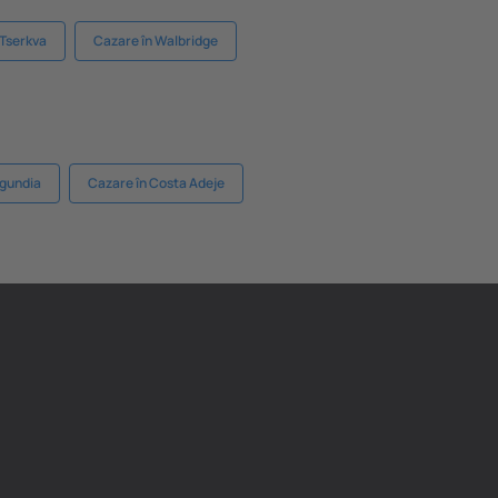
 Tserkva
Cazare în Walbridge
rgundia
Cazare în Costa Adeje