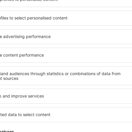
ia de proprietăți spațioase,
inclusiv proprietăți pentru o
facilități, precum și de
persoane ȋn vârstă și grupur
le în timpul unui city break.
hoteluri și pensiuni care ofe
 în centrul orașului, lângă
orașului Pondaurat. Facilită
i puțin populare. Acest lucru
de închirieri auto, transport
în funcție de nevoi și de
și locuri de relaxare sau di
extraordinară.
devreme, aveți garanţia că
Dacă doriţi cazare de lux în
axa, fără a fi nevoie să
să se potrivească. Veți găsi
 unitate de cazare.
călătoria de afaceri la desti
 spre Pondaurat și vă veţi
Pondaurat cu facilități pentr
copii, precum și pentru cei 
companie.
ndaurat?
Ce fel de facilităţi o
Pondaurat?
 folosind un motor de
ele de check-in și check-
Facilitățile proprietăţilor î