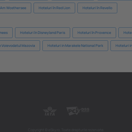
en Am Wosthersee
Hoteluri în Red Lion
Hoteluri în Revello
enees
Hoteluri în Disneyland Paris
Hoteluri în Provence
Hote
in Voievodatul Mazovia
Hoteluri in Marakele National Park
Hoteluri 
Copyright © eSky.ro. Toate drepturile rezervate.