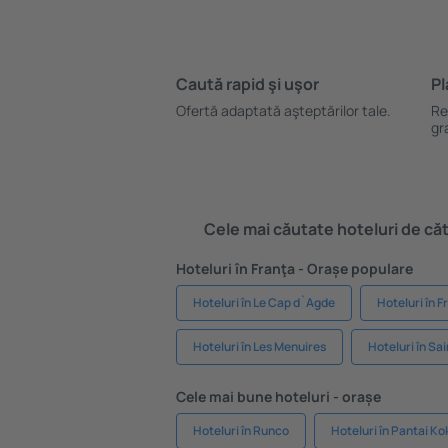
Caută rapid şi uşor
Pl
Ofertă adaptată aşteptărilor tale.
Re
gr
Cele mai căutate hoteluri de cătr
Hoteluri în Franţa - Orașe populare
Hoteluri în Le Cap d`Agde
Hoteluri în F
Hoteluri în Les Menuires
Hoteluri în Sa
Cele mai bune hoteluri - orașe
Hoteluri în Runco
Hoteluri în Pantai Ko