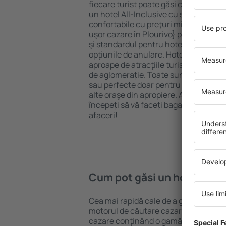
fiecare turist poate găsi cazare potriv
un hotel All-Inclusive cu standarde ȋn
confortabile cu preţuri mici? Cu ajuto
uşor cazare în Plourivo} pentru orice 
şi standardul pentru hotel, verificați 
opțiunile de anulare. Hotelurile în Plo
aproape de atracţiile turistice popula
de aglomerație. Toate sunt disponibi
sau perfecte doar pentru o noapte atun
alte oraşe din apropiere. Alegeți hotelu
începeți să vă faceți bagajele pentru 
afaceri!
Cum pot găsi un hotel în P
Cea mai rapidă cale de a găsi un hotel
motorul de căutare cazare eSky. Baza
cazare conţinând o gamă largă de opţi