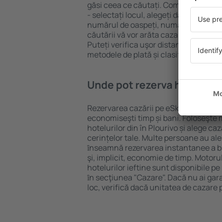
găsi ceea ce căutați. Completați câm
- selectați locul, alegeți data de che
numărul de oaspeți, numărul de camer
căutării vă vor arăta cazarea disponib
Puteți verifica uşor distanța de la hot
metodele de plată și clasificarea hote
Unde pot rezerva hoteluri ȋ
Rezervarea cazării pe eSky.ro este o so
economiseşti timp și bani. Foloseşte 
hotelurilor din în Plourivo și alege 
cerințelor tale. Multe persoane au al
ȋnseamnă rezervarea instantanee a bile
şi, implicit, economie de timp. Motoru
hotelurilor ieftine sunt disponibile pe
ȋn secţiunea "Cazare". Dacă nu ai gar
loc, verifică dacă unitatea de cazare 