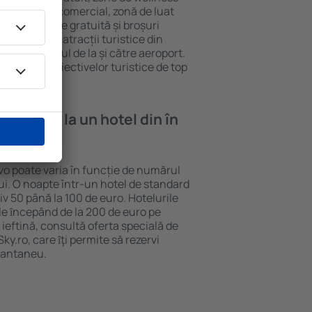
eră, centru comercial, zonă de luat
opii, parcare gratuită și broșuri
interesante atracții turistice din
d și transferul de la și către aeroport.
vizitarea obiectivelor turistice de top
e cazare la un hotel din în
ivo poate varia în funcție de numărul
lui. O noapte într-un hotel de standard
v 50 până la 100 de euro. Hotelurile
ile ȋncepând de la 200 de euro pe
ieftină, consultă oferta specială de
y.ro, care ȋţi permite să rezervi
stantaneu.