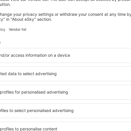
PAIMPOL
Hôtel Restaurant Le Terre Neuvas
Paimpol, 14 august 2026, 2 nopți
Vedeți mai multe hoteluri în Plourivo
Plourivo – cele
le în Plourivo, astfel încât
O varietate de servicii și o 