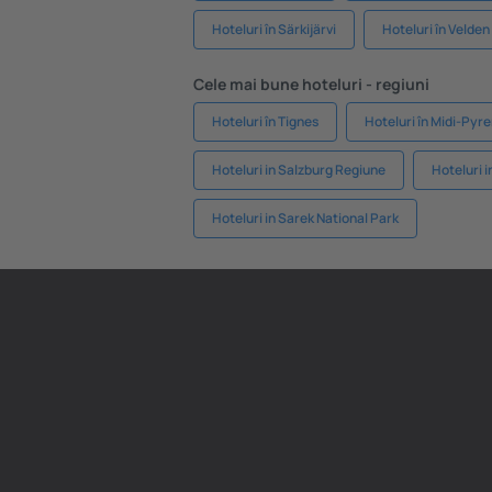
Hoteluri în Särkijärvi
Hoteluri în Veld
Cele mai bune hoteluri - regiuni
Hoteluri în Tignes
Hoteluri în Midi-Pyr
Hoteluri in Salzburg Regiune
Hoteluri 
Hoteluri in Sarek National Park