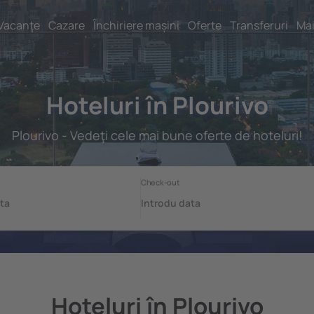
Vacanţe
Cazare
Închiriere mașini
Oferte
Transferuri
Mai
Hoteluri în Plourivo
Plourivo - Vedeţi cele mai bune oferte de hoteluri!
Hoteluri în Plourivo