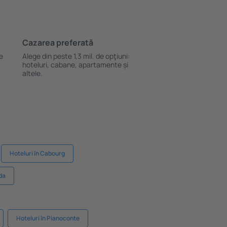
Cazarea preferată
le
Alege din peste 1,3 mil. de opţiuni:
hoteluri, cabane, apartamente și
altele.
Hoteluri în Cabourg
da
Hoteluri în Pianoconte