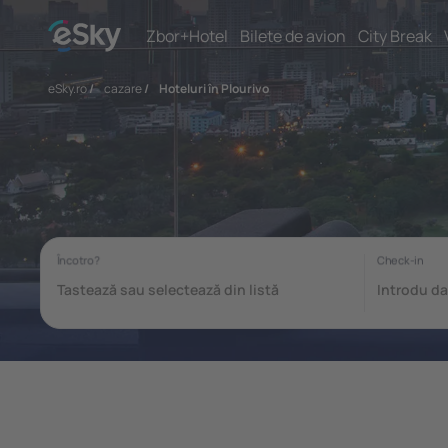
Zbor+Hotel
Bilete de avion
City Break
eSky.ro
/
cazare
/
Hoteluri în Plourivo