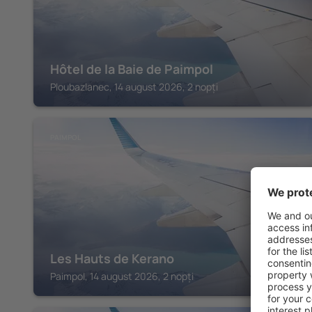
Hôtel de la Baie de Paimpol
Ploubazlanec, 14 august 2026, 2 nopți
PAIMPOL
Les Hauts de Kerano
Paimpol, 14 august 2026, 2 nopți