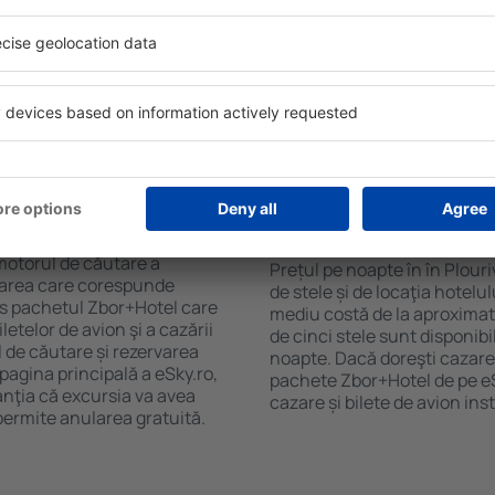
purile motorului de căutare
cu SPA, mini bar/seif în cam
ck-in și check-out, adăugați
masa, zonă de joacă pentru c
e şi gata! Rezultatele
informative despre cele mai 
ilă ȋn perioada selectată.
zonă. Unele proprietăți inclu
el ȋn centrul orașului,
Uneori, acestea încurajează 
lului.
în Plourivo.
n în Plourivo?
Cât costă o noapte d
Plourivo?
luție care te va ajuta să
motorul de căutare a
Prețul pe noapte în în Plour
cazarea care corespunde
de stele și de locaţia hotelu
es pachetul Zbor+Hotel care
mediu costă de la aproximati
telor de avion şi a cazării
de cinci stele sunt disponib
l de căutare și rezervarea
noapte. Dacă doreşti cazare 
 pagina principală a eSky.ro,
pachete Zbor+Hotel de pe eSk
anţia că excursia va avea
cazare și bilete de avion in
permite anularea gratuită.