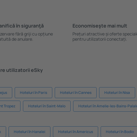
anifică ȋn siguranţă
Economiseşte mai mult
zervare fără griji cu opțiune
Prețuri atractive și oferte specia
atuită de anulare.
pentru utilizatorii conectați.
e utilizatorii eSky
rejus
Hoteluri în Paris
Hoteluri în Cannes
Hoteluri în Nisa
int Tropez
Hoteluri în Saint-Malo
Hoteluri în Amelie-les-Bains-Palal
k
Hoteluri în Hanalei
Hoteluri în Americus
Hoteluri în Bodio