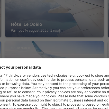
Hôtel Le Goëlo
Paimpol, 14 august 2026, 2 nopți
PLOUBAZLANEC
les agapanthes
Ploubazlanec, 14 august 2026, 2 nopți