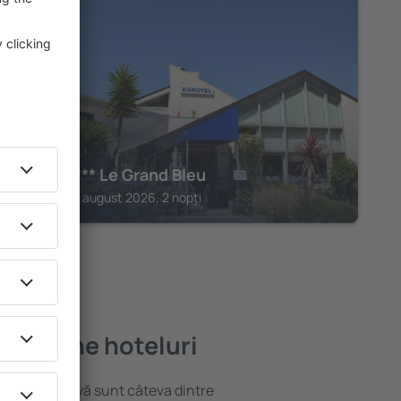
PAIMPOL
Eurotel*** Le Grand Bleu
Paimpol, 14 august 2026, 2 nopți
 mai bune hoteluri
locație atractivă sunt câteva dintre