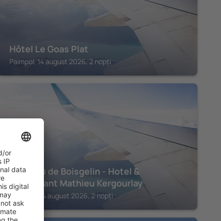
Hôtel Le Goas Plat
Paimpol, 14 august 2026, 2 nopți
PLÉHÉDEL
Château de Boisgelin - Hotel &
Restaurant Mathieu Kergourlay
Pléhédel, 14 august 2026, 2 nopți