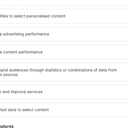
ită nevoilor sale. Preferați
elementele cheie ale unui ho
alte sau preferați hoteluri
bune hoteluri din Plourivo g
rul nostru puteți rezerva
pentru servicii și o gamă lar
buget! Selectați destinația
cazare cu standarde ridicate
metodele de plată și
apropiere de principalele dist
urivo sunt situate atât
parcarea gratuită și pot al
re, cât și puțin mai departe
să corespundă perfect nevoilo
le pentru o vacanță lungă
standarde ȋnalte să ofere un
ci când doriţi să vizitaţi şi
precum spa și fitness, și act
l care vi se potriveşte și
cazare în Plourivo este o ale
o vacanţă sau călătorie de
persoane aflate în călătorie
companii care doresc să or
lor.
lourivo?
Ce fel de facilităţi v
Plourivo?
 în Plourivo este folosind
 mare de date cu locuri de
Hotelurile în Plourivo au dife
uni este o garanție că veți
oaspeți. Cele mai frecvente 