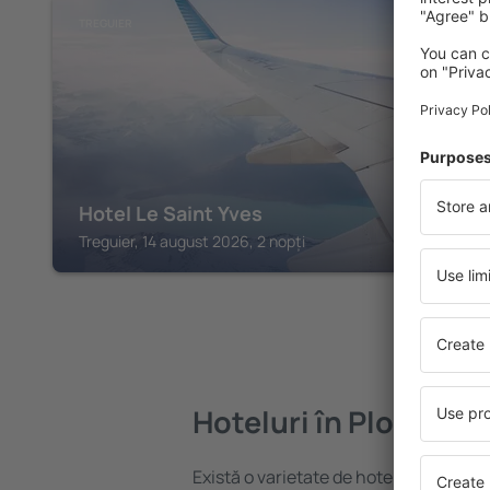
TREGUIER
Hotel Le Saint Yves
Treguier, 14 august 2026, 2 nopți
Hoteluri în Plourivo
Există o varietate de hoteluri disponibi