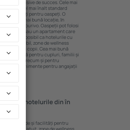
tel All-Inclusive de succes. Cele mai
arantează cel mai înalt standard
gă de facilități pentru oaspeți. O
 oferă cea mai bună locație, ȋn
racţii din Plourivo. Oaspeții pot folosi
ege o cameră sau un apartament care
r lor. Este posibil ca hotelurile cu
 meniu variabil, zone de wellness
ivități pentru copii. Cea mai bună
gere perfectă pentru cupluri, familii și
 de afaceri, precum și pentru
ganizeze evenimente pentru angajații
oi găsi ȋn hotelurile din în
rite standarde și facilități pentru
sunt Wi-Fi gratuit, zone de wellness