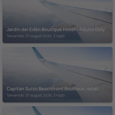
Jardín del Edén Boutique Hotel - Adults Only
Tamarindo, 07 august 2026, 2 nopți
TAMARINDO
Capitán Suizo Beachfront Boutique Hotel
Tamarindo, 07 august 2026, 2 nopți
TAMARINDO