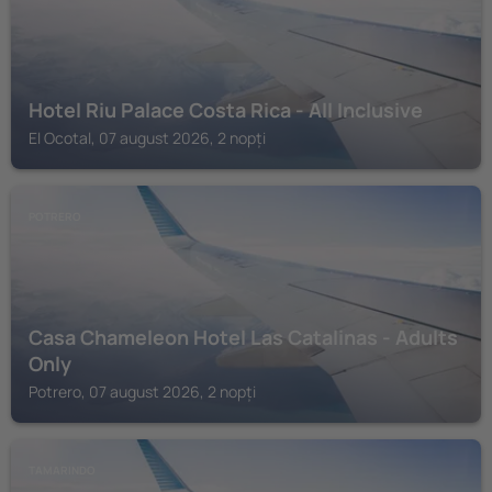
Hotel Riu Palace Costa Rica - All Inclusive
El Ocotal, 07 august 2026, 2 nopți
POTRERO
Casa Chameleon Hotel Las Catalinas - Adults
Only
Potrero, 07 august 2026, 2 nopți
TAMARINDO