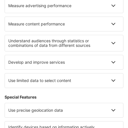
Hoteluri în Zirc
Hoteluri Taicheng
Cele mai bune hoteluri - regiuni
Hoteluri in Puntarenas
Hoteluri în Guanacaste
Hoteluri in Cahuita National Park
Hoteluri in Drake Bay
Hoteluri în Costa Rica
Hoteluri in Langkawi
Hoteluri in Guvernoratul Qena
Hoteluri in Durres
Hoteluri în Guadalupe
Hoteluri in Val Gardena