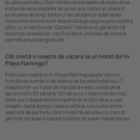
au ales pachetul Zbor+Hotel care ȋnseamnă rezervarea
instantanee a biletelor de avion şi a cazării şi, implicit,
economie de timp. Motorul de căutare și rezervarea
hotelurilor ieftine sunt disponibile pe pagina principală a
eSky.ro, ȋn secţiunea "Cazare". Dacă nu ai garanţia că
excursia va avea loc, verifică dacă unitatea de cazare
permite anularea gratuită.
Cât costă o noapte de cazare la un hotel din în
Playa Flamingo?
Prețul pe noapte în în Playa Flamingo poate varia în
funcție de numărul de stele și de locaţia hotelului. O
noapte într-un hotel de standard mediu costă de la
aproximativ 50 până la 100 de euro. Hotelurile de cinci
stele sunt disponibile ȋncepând de la 200 de euro pe
noapte. Dacă doreşti cazare ieftină, consultă oferta
specială de pachete Zbor+Hotel de pe eSky.ro, care ȋţi
permite să rezervi cazare și bilete de avion instantaneu.