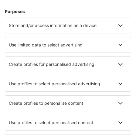
Hoteluri în Costa Rica - Orașe populare
Hoteluri în Tamarindo
Hoteluri în Jaco
Hoteluri în Fortuna
Hoteluri în Puerto Viejo
Hoteluri în San Jose
Hoteluri Pochotal
Hoteluri în Cabuya
Hoteluri în Desamparados
Hoteluri în Parrita (Puntarenas)
Hoteluri în Punta Islita
Cele mai bune hoteluri - orașe
Hoteluri în Vatomandry
Hoteluri în Burtonsville
Hoteluri în Velsen-Zuid
Hoteluri în Ocana
Hoteluri în Moosup
Hoteluri în Evian Les Bains
Hoteluri în Breckenridge
Hoteluri în Bollwiller