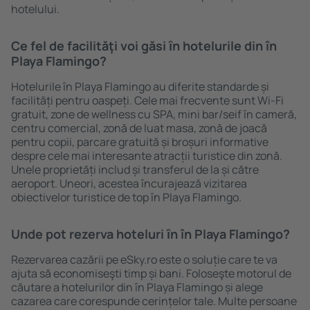
hotelului.
Ce fel de facilităţi voi găsi ȋn hotelurile din în
Playa Flamingo?
Hotelurile în Playa Flamingo au diferite standarde și
facilități pentru oaspeți. Cele mai frecvente sunt Wi-Fi
gratuit, zone de wellness cu SPA, mini bar/seif în cameră,
centru comercial, zonă de luat masa, zonă de joacă
pentru copii, parcare gratuită și broșuri informative
despre cele mai interesante atracții turistice din zonă.
Unele proprietăți includ și transferul de la și către
aeroport. Uneori, acestea încurajează vizitarea
obiectivelor turistice de top în Playa Flamingo.
Unde pot rezerva hoteluri ȋn în Playa Flamingo?
Rezervarea cazării pe eSky.ro este o soluție care te va
ajuta să economiseşti timp și bani. Foloseşte motorul de
căutare a hotelurilor din în Playa Flamingo și alege
cazarea care corespunde cerințelor tale. Multe persoane