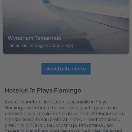
Wyndham Tamarindo
Tamarindo, 07 august 2026, 2 nopți
Vedeţi alte oferte
Hoteluri în Playa Flamingo
Există o varietate de hoteluri disponibile în Playa
Flamingo, astfel încât fiecare turist poate găsi cazare
potrivită nevoilor sale. Preferați un hotel All-Inclusive cu
standarde ȋnalte sau preferați hoteluri confortabile cu
preţuri mici? Cu ajutorul nostru puteți rezerva uşor
cazare în Playa Flamingo} pentru orice buget! Selectați