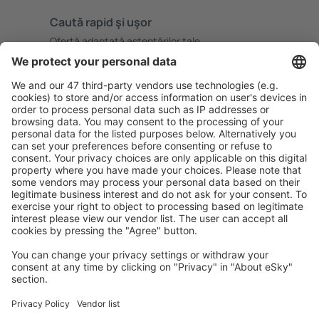
Caută rapid şi uşor
Ofertă adaptată aşteptărilor tale.
Planifică ȋn siguranţă
Rezervare fără griji cu opțiune gratuită de anulare.
Economiseşte mai mult
Prețuri atractive și oferte speciale pentru utilizatorii
conectați.
Cazarea preferată
Alege din peste 1,3 mil. de opţiuni: hoteluri, cabane,
apartamente și altele.
Cele mai căutate hoteluri de către utilizatorii eSky