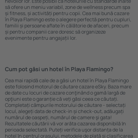
nevoilor lor. Este posibil ca hotelurile cu standarde ȋnalte
să ofere un meniu variabil, zone de wellness precum spa
și fitness, și activități pentru copii. Cea mai bună cazare
în Playa Flamingo este o alegere perfectă pentru cupluri,
familii și persoane aflate în călătorie de afaceri, precum
și pentru companii care doresc să organizeze
evenimente pentru angajații lor.
Cum pot găsi un hotel în Playa Flamingo?
Cea mai rapidă cale de a găsi un hotel în Playa Flamingo
este folosind motorul de căutare cazare eSky. Baza mare
de date cu locuri de cazare conţinând o gamă largă de
opţiuni este o garanție că veți găsi ceea ce căutați.
Completați câmpurile motorului de căutare - selectați
locul, alegeți data de check-in și check-out, adăugați
numărul de oaspeți, numărul de camere şi gata!
Rezultatele căutării vă vor arăta cazarea disponibilă ȋn
perioada selectată. Puteți verifica uşor distanța de la
hotel ȋn centrul orașului, metodele de plată și clasificarea