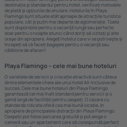
destinația şi standardul pentru hotel, verificați metodele
de plată și opțiunile de anulare. Hotelurile în Playa
Flamingo sunt situate atât aproape de atracţiile turistice
populare, cât și puțin mai departe de aglomerație. Toate
sunt disponibile pentru o vacanță lungă sau perfecte
doar pentru o noapte atunci când doriţi să vizitaţi şi alte
oraşe din apropiere. Alegeți hotelul care vi se potriveşte și
începeți să vă faceți bagajele pentru o vacanţă sau
călătorie de afaceri!
Playa Flamingo – cele mai bune hoteluri
O varietate de servicii și o locație atractivă sunt câteva
dintre elementele cheie ale unui hotel All-Inclusive de
succes. Cele mai bune hoteluri din Playa Flamingo
garantează cel mai înalt standard pentru servicii și o
gamă largă de facilități pentru oaspeți. O cazare cu
standarde ridicate oferă cea mai bună locație, ȋn
apropiere de principalele distracţii din Playa Flamingo.
Oaspeții pot folosi parcarea gratuită și pot alege o
cameră sau un apartament care să corespundă perfect