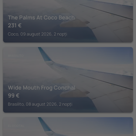
The Palms At Coco Beach
231
€
Coco, 09 august 2026, 2 nopți
BRASILITO
Wide Mouth Frog Conchal
99
€
Brasilito, 08 august 2026, 2 nopți
EL OCOTAL