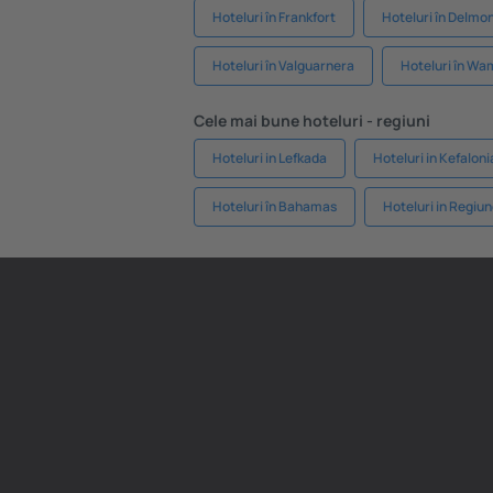
Hoteluri în Frankfort
Hoteluri în Delmo
Hoteluri în Valguarnera
Hoteluri în Wa
Cele mai bune hoteluri - regiuni
Hoteluri in Lefkada
Hoteluri in Kefaloni
Hoteluri în Bahamas
Hoteluri in Regiun