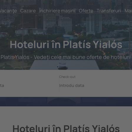
Vacanţe
Cazare
Închiriere mașini
Oferte
Transferuri
Mai
Hoteluri în Platís Yialós
Platís Yialós - Vedeţi cele mai bune oferte de hoteluri!
Hoteluri în Platís Yialós