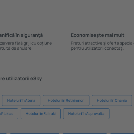
anifică ȋn siguranţă
Economiseşte mai mult
zervare fără griji cu opțiune
Prețuri atractive și oferte specia
atuită de anulare.
pentru utilizatorii conectați.
e utilizatorii eSky
Hoteluri în Atena
Hoteluri în Rethimnon
Hoteluri în Chania
n Plakias
Hoteluri în Faliraki
Hoteluri în Asprovalta