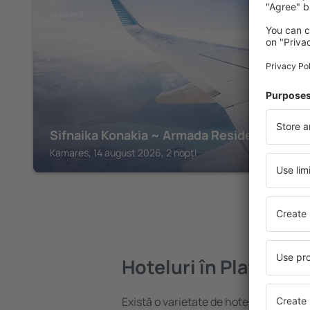
KAMARES
Sifnaika Konakia ~ Armada Residence
Kamares, 14 august 2026, 2 nopți
Hoteluri în Platís Yia
Există o varietate de hoteluri disponibi