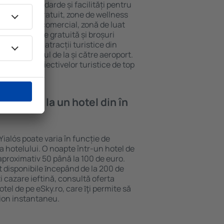
 diferite standarde și facilități pentru
sunt Wi-Fi gratuit, zone de wellness
eră, centru comercial, zonă de luat
opii, parcare gratuită și broșuri
interesante atracții turistice din
d și transferul de la și către aeroport.
vizitarea obiectivelor turistice de top
e cazare la un hotel din în
 Yialós poate varia în funcție de
ia hotelului. O noapte într-un hotel de
aproximativ 50 până la 100 de euro.
nt disponibile ȋncepând de la 200 de
 cazare ieftină, consultă oferta
el de pe eSky.ro, care ȋţi permite să
vion instantaneu.