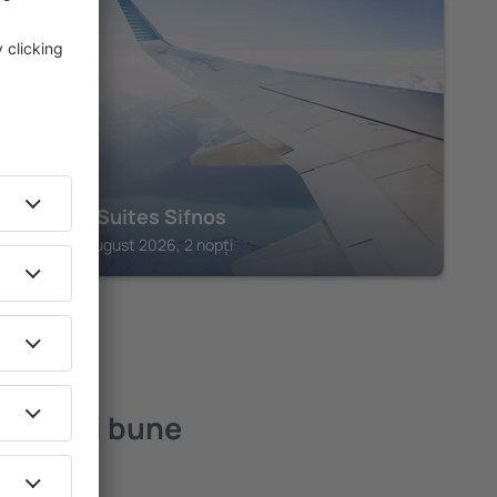
FÁROS
Enalion Suites Sifnos
Fáros, 14 august 2026, 2 nopți
cele mai bune