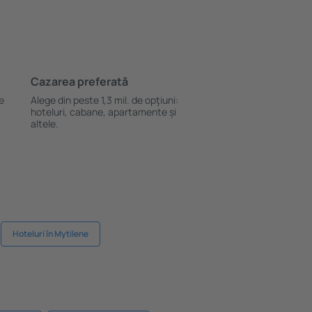
Cazarea preferată
le
Alege din peste 1,3 mil. de opţiuni:
hoteluri, cabane, apartamente și
altele.
Hoteluri în Mytilene