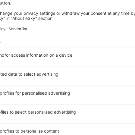
ARTEMONAS
Smaragdi Hotel
Artemonas, 14 august 2026, 2 nopți
Vedeți mai multe hoteluri în Platís Yialós
lós
Platís Yialós – 
hoteluri
le în Platís Yialós, astfel