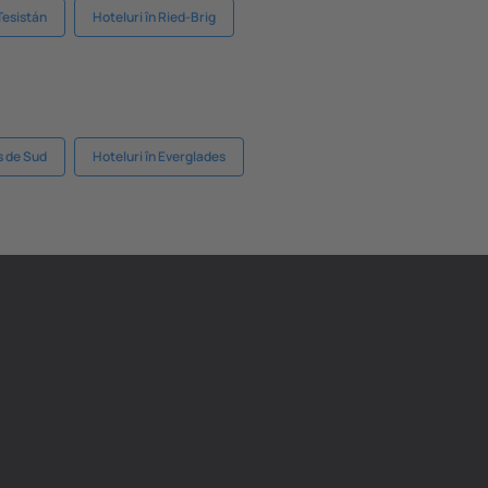
 Tesistán
Hoteluri în Ried-Brig
s de Sud
Hoteluri în Everglades