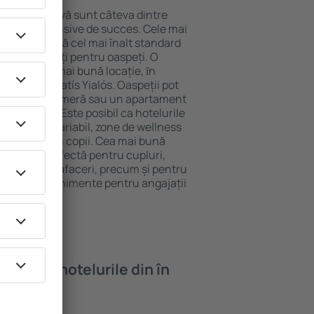
locație atractivă sunt câteva dintre
tel All-Inclusive de succes. Cele mai
lós garantează cel mai înalt standard
gă de facilități pentru oaspeți. O
 oferă cea mai bună locație, ȋn
racţii din Platís Yialós. Oaspeții pot
 pot alege o cameră sau un apartament
voilor lor. Este posibil ca hotelurile
 un meniu variabil, zone de wellness
ivități pentru copii. Cea mai bună
o alegere perfectă pentru cupluri,
 călătorie de afaceri, precum și pentru
ganizeze evenimente pentru angajații
oi găsi ȋn hotelurile din în