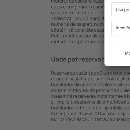
motorul de căutare cazare eSky. Baza
cazare conţinând o gamă largă de opţi
găsi ceea ce căutați. Completați câm
- selectați locul, alegeți data de che
numărul de oaspeți, numărul de camer
căutării vă vor arăta cazarea disponib
Puteți verifica uşor distanța de la hot
metodele de plată și clasificarea hote
Unde pot rezerva hoteluri ȋn
Rezervarea cazării pe eSky.ro este o so
economiseşti timp și bani. Foloseşte 
hotelurilor din în Platís Yialós și al
cerințelor tale. Multe persoane au al
ȋnseamnă rezervarea instantanee a bile
şi, implicit, economie de timp. Motoru
hotelurilor ieftine sunt disponibile pe
ȋn secţiunea "Cazare". Dacă nu ai gar
loc, verifică dacă unitatea de cazare 