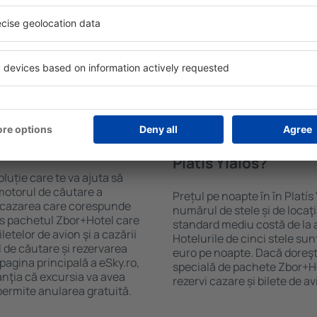
 mare de date cu locuri de
Hotelurile în Platís Yialós au
uni este o garanție că veți
oaspeți. Cele mai frecvente 
purile motorului de căutare
cu SPA, mini bar/seif în cam
ck-in și check-out, adăugați
masa, zonă de joacă pentru c
e şi gata! Rezultatele
informative despre cele mai 
ilă ȋn perioada selectată.
zonă. Unele proprietăți inclu
el ȋn centrul orașului,
Uneori, acestea încurajează 
lului.
în Platís Yialós.
 în Platís Yialós?
Cât costă o noapte d
Platís Yialós?
luție care te va ajuta să
motorul de căutare a
Prețul pe noapte în în Platís
ege cazarea care corespunde
numărul de stele și de locaţ
es pachetul Zbor+Hotel care
standard mediu costă de la 
telor de avion şi a cazării
Hotelurile de cinci stele su
l de căutare și rezervarea
euro pe noapte. Dacă doreşti
 pagina principală a eSky.ro,
specială de pachete Zbor+Hot
anţia că excursia va avea
rezervi cazare și bilete de a
permite anularea gratuită.