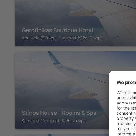
Gerofinikas Boutique Hotel
Apollonia (Sifnos), 14 august 2026, 2 nopți
KAMARES
Sifnos House - Rooms & Spa
Kamares, 14 august 2026, 2 nopți