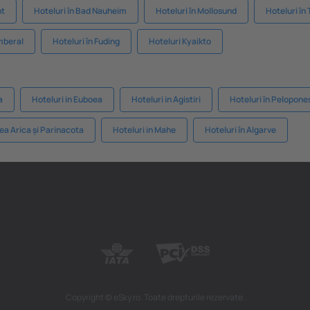
nt
Hoteluri în Bad Nauheim
Hoteluri în Mollosund
Hoteluri în
mberal
Hoteluri în Fuding
Hoteluri Kyaikto
a
Hoteluri in Euboea
Hoteluri in Agistiri
Hoteluri în Pelopone
ea Arica și Parinacota
Hoteluri in Mahe
Hoteluri în Algarve
Copyright © eSky.ro. Toate drepturile rezervate.