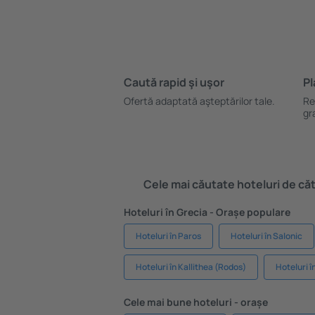
Caută rapid şi uşor
Pl
Ofertă adaptată aşteptărilor tale.
Re
gr
Cele mai căutate hoteluri de cătr
Hoteluri în Grecia - Orașe populare
Hoteluri în Paros
Hoteluri în Salonic
Hoteluri în Kallithea (Rodos)
Hoteluri î
Cele mai bune hoteluri - orașe