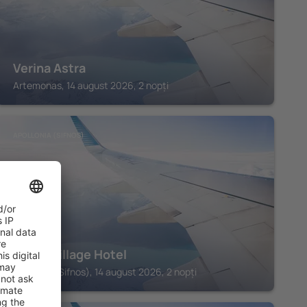
Verina Astra
Artemonas, 14 august 2026, 2 nopți
APOLLONIA (SIFNOS)
Petali Village Hotel
Apollonia (Sifnos), 14 august 2026, 2 nopți