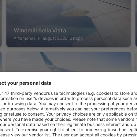
Windmill Bella Vista
Artemonas, 14 august 2026, 2 nopți
KAMARES
ALK HOTEL™
Kamares, 14 august 2026, 2 nopți