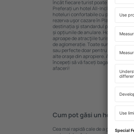
încât fiecare turist poate găsi cazare 
Preferați un hotel All-Inclusive cu st
hoteluri confortabile cu preţuri mici?
rezerva uşor cazare în Platís Yialós} 
destinația şi standardul pentru hotel,
și opțiunile de anulare. Hotelurile în P
aproape de atracţiile turistice popula
de aglomerație. Toate sunt disponibi
sau perfecte doar pentru o noapte atun
alte oraşe din apropiere. Alegeți hotelu
începeți să vă faceți bagajele pentru 
afaceri!
Cum pot găsi un hotel în Pl
Cea mai rapidă cale de a găsi un hotel 