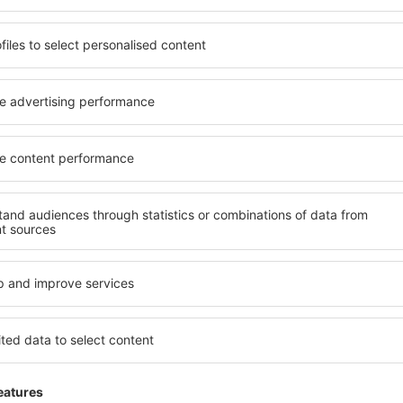
potrivită nevoilor sale.
O varietate de servicii și o 
andarde ȋnalte sau preferați
elementele cheie ale unui ho
 Cu ajutorul nostru puteți
bune hoteluri din Platís Yia
pentru orice buget! Selectați
pentru servicii și o gamă lar
 verificați metodele de plată
cazare cu standarde ridicate
latís Yialós sunt situate atât
apropiere de principalele dist
re, cât și puțin mai departe
folosi parcarea gratuită și
le pentru o vacanță lungă
care să corespundă perfect ne
ci când doriţi să vizitaţi şi
cu standarde ȋnalte să ofere
l care vi se potriveşte și
precum spa și fitness, și act
o vacanţă sau călătorie de
cazare în Platís Yialós este 
familii și persoane aflate în
companii care doresc să or
lor.
atís Yialós?
Ce fel de facilităţi v
Platís Yialós?
în Platís Yialós este folosind