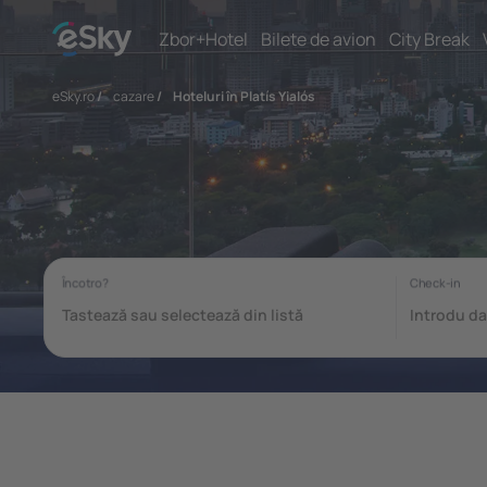
Zbor+Hotel
Bilete de avion
City Break
eSky.ro
/
cazare
/
Hoteluri în Platís Yialós