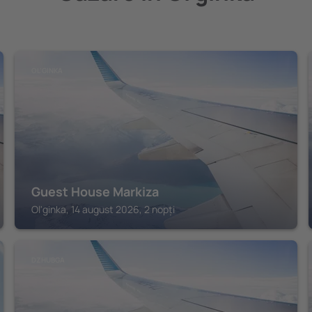
OL'GINKA
Guest House Markiza
Ol'ginka, 14 august 2026, 2 nopți
DZHUBGA