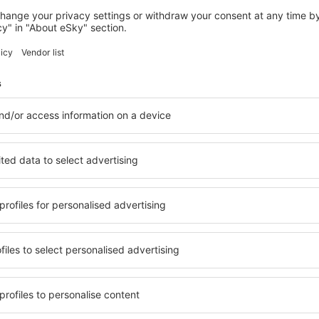
NOVOMIKHAYLOVSKIY
Коттедж
Novomikhaylovskiy, 14 august 2026, 2 nopți
Vedeţi mai multe oferte în Ol'ginka
Ol'ginka – cea 
zare pentru fiecare buget şi
Puteți alege dintr-o ofertă v