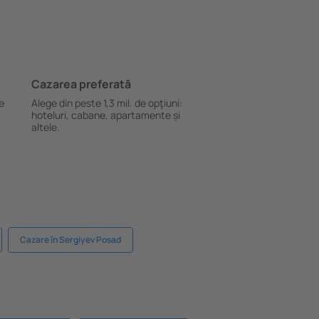
Cazarea preferată
le
Alege din peste 1,3 mil. de opţiuni:
hoteluri, cabane, apartamente și
altele.
Cazare în Sergiyev Posad