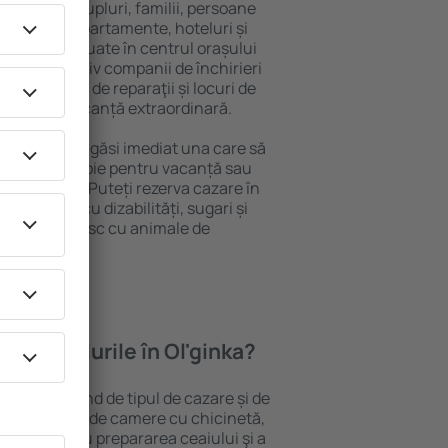
 persoană, cupluri, familii, persoane
i pot sta în apartamente, hoteluri și
e și sunt situate în centrul orașului
opiere, inclusiv companii de închirieri
ine, centre de reparaţii și locuri de
antează o vacanță extraordinară.
Ol'ginka, veţi găsi imediat una care să
t ce aveți nevoie pentru vacanță sau
nația aleasă. Puteți rezerva cazare în
persoanele cu dizabilități, sugari și
care călătoresc cu animale de
feră hotelurile în Ol'ginka?
 Ol'ginka depind de tipul de cazare și de
pot beneficia de camere cu chicinetă,
ensile pentru prepararea ceaiului şi a