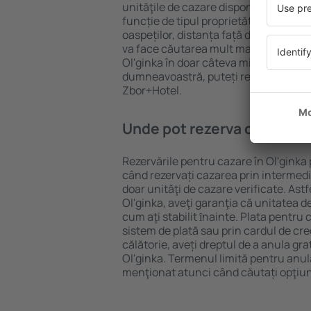
unităţile de cazare disponibile în Ol'gi
funcție de tipul proprietăţii, numărul 
oaspeților, distanța față de centru și
va face căutarea mult mai ușoară. Ast
Ol'ginka în doar câteva minute. În fun
dumneavoastră, puteți rezerva doar 
Zbor+Hotel.
Unde pot rezerva cazare în 
Rezervările pentru cazare în Ol'ginka 
când rezervați cazarea prin intermediul
doar unităţi de cazare verificate. Astf
Ol'ginka, aveţi garanţia că unitatea d
cum aţi stabilit ȋnainte. Plata pentru
sistem de plată sau prin cardul de cre
călătorie, aveți dreptul de a anula gra
Ol'ginka. Termenul limită pentru anul
menţionat atunci când căutați opţiun