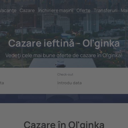
Vacanţe
Cazare
Închiriere mașini
Oferte
Transferuri
Mai
Cazare ieftină - Ol'ginka
Vedeţi cele mai bune oferte de cazare în Ol'ginka!
Cazare în Ol'ginka