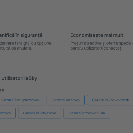
anifică ȋn siguranţă
Economiseşte mai mult
zervare fără griji cu opțiune
Prețuri atractive și oferte specia
atuită de anulare.
pentru utilizatorii conectați.
utilizatorii eSky
re
Cazare Timiryazevskiy
Cazare Gorelovo
Cazare în Vsevolozhsk
ontovo
Cazare în Vityazevo
Cazare în Yoshkar-Ola