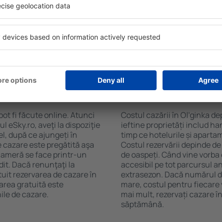
nka. Filtrarea rezultatelor în
cafelei, prosoape și acces la
de stele, evaluările
gratuită, pot comanda o mas
 opțiunea de anulare gratuită
hotel cu piscină. În plus, pot
fel veți putea găsi cazare în
proprietăți care oferă transp
cție de nevoile
cazare sau un pachet
Ol'ginka?
Cât costă cazarea în
pot fi făcute online. Atunci
Costul cazării în Ol'ginka de
 eSky.ro, aveţi la dispoziţie
ieftine proprietăți includ ha
el, după ce ajungeți în
timp ce hotelurile și aparta
e cazare este pregătită aşa
Costul rezervării depinde de
 cameră se face printr-un
de oaspeți. Când vine vorba 
dit. Dacă renunţaţi la
accesibil pe tot parcursul an
tuit rezervarea de cazare în
extrasezon. Dacă numărul d
area gratuită este
mare, costul pentru fiecare 
ile de cazare.
mai mult, rezervați cazare î
săptămână.