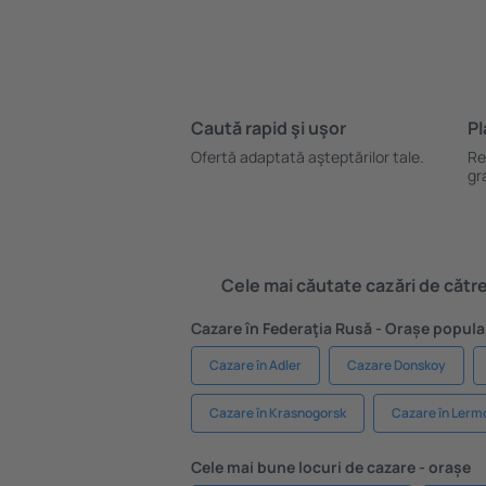
Caută rapid şi uşor
Pl
Ofertă adaptată aşteptărilor tale.
Re
gr
Cele mai căutate cazări de către 
Cazare în Federaţia Rusă - Orașe popula
Cazare în Adler
Cazare Donskoy
Cazare în Krasnogorsk
Cazare în Lerm
Cele mai bune locuri de cazare - orașe