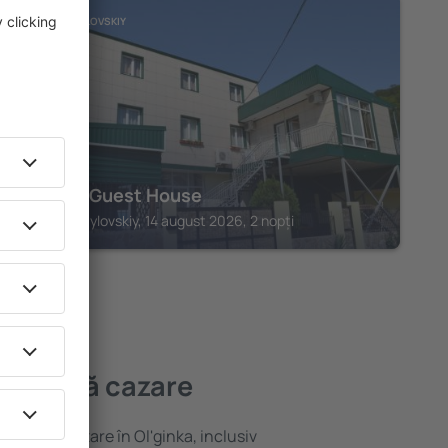
NOVOMIKHAYLOVSKIY
Julietta Guest House
Novomikhaylovskiy, 14 august 2026, 2 nopți
mai bună cazare
ariată de cazare în Ol'ginka, inclusiv