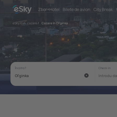
Zbor+Hotel
Bilete de avion
City Break
eSky.ro
/
cazare
/
Cazare în Ol'ginka