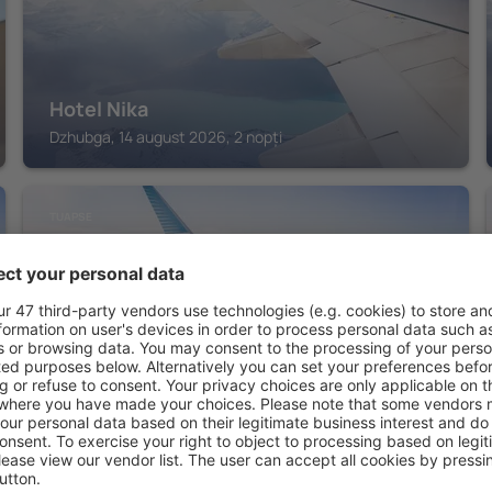
Hotel Nika
Dzhubga, 14 august 2026, 2 nopți
TUAPSE
Restaurant and hotel complex «Corsica»
Tuapse, 14 august 2026, 2 nopți