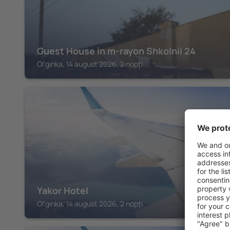
Guest House in m-rayon Shkolnii 24
Ol'ginka, 14 august 2026, 2 nopți
OL'GINKA
Yakor Hotel
Ol'ginka, 14 august 2026, 2 nopți