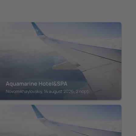
NOVOMIKHAYLOVSKIY
Aquamarine Hotel&SPA
Novomikhaylovskiy, 14 august 2026, 2 nopți
LERMONTOVO