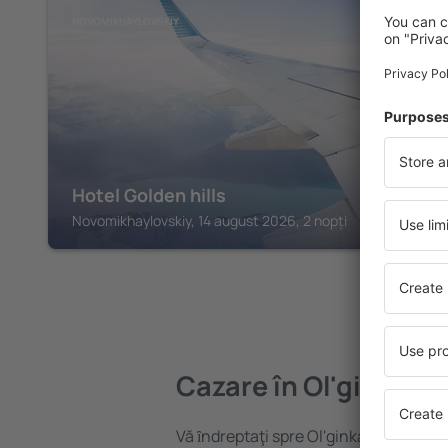
NOVOMIKHAYLOVSKIY
Hotel Golden hills
Novomikhaylovskiy, 14 august 2026, 2 nopți
Cazare în Ol'ginka
Vă ȋndreptaţi spre Ol'ginka? Găsiți ca