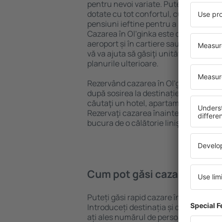
pentru nevoi variate. Puteți beneficia
dotate cu tot confortul, cu numeroase 
pensiuni ieftine pentru a sta câteva zi
Cazarea în Ol'ginka este disponibilă î
aeroport și în cartiere sau regiuni ma
vă va ajuta să găsiţi unităţi de cazare 
planurile ulterioare.
Rezervând cazarea în Ol'ginka mai de
după sosirea la destinație vă puteţi rel
căutaţi un hotel, apartament sau altă
Rezervaţi cazarea înainte de călătoria 
bucura de o călătorie liniştită.
Cum pot găsi cazare în Ol'
Puteți găsi rapid cazare în Ol'ginka f
Introduceți destinația și datele de c
ați ales numărul de persoane, motorul