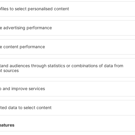
 de proprietăți spațioase,
proprietăți pentru o singură
facilități, precum și de
ȋn vârstă și grupuri. Oaspeţi
le în timpul unui city break.
pensiuni care oferă intimitat
n centrul orașului, lângă
Ol'ginka. Facilitățile din apr
i puțin populare. Acest lucru
auto, transport public, magaz
în funcție de nevoi și de
relaxare sau distracţie, gar
Dacă doriţi cazare de lux în 
vreme, aveți garanţia că
se potrivească. Veți găsi to
axa, fără a fi nevoie să
călătoria de afaceri la desti
 unitate de cazare.
Ol'ginka cu facilități pentru 
spre Ol'ginka și vă veţi
copii, precum și pentru cei 
companie.
ginka?
Ce fel de facilităţi o
olosind un motor de căutare.
Facilitățile proprietăţilor în
heck-in și check-out. După ce
numărul de stele. Oaspeții 
 de căutare va afișa
balcon, aer condiționat, ust