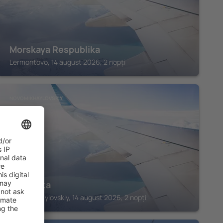
Morskaya Respublika
Lermontovo, 14 august 2026, 2 nopți
NOVOMIKHAYLOVSKIY
Margarita
Novomikhaylovskiy, 14 august 2026, 2 nopți