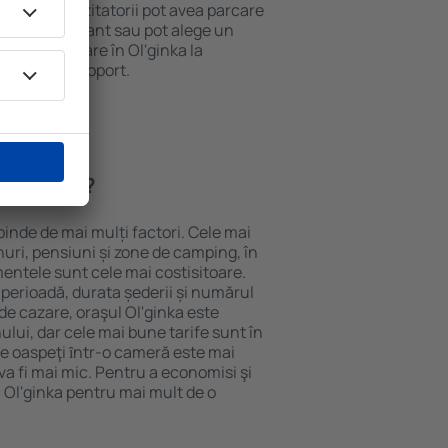
 internet. Vizitatorii pot avea parcare
ă la restaurant sau pot alege un
 rezerva cazare în Ol'ginka la
ort de la aeroport.
 Ol'ginka?
pinde de mai mulți factori. Cele mai
nuri, pensiuni și zone de camping, în
mentele sunt cele mai costisitoare.
 perioadă, durata șederii și numărul
de cazare, oraşul Ol'ginka este
ului, dar cele mai bune tarife sunt în
e oaspeţi ȋntr-o cameră este mai
va fi mai mic. Pentru a economisi şi
n Ol'ginka pentru mai mult de o