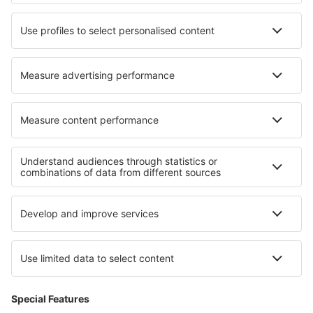
Hoteluri în Aparecida
Hoteluri în Opaljenik
Hoteluri în Radenci
Hoteluri în Fusio
Hoteluri în Soprabolzano
Cele mai bune hoteluri - regiuni
Hoteluri in Renania-Palatinat
Hoteluri în Oberstdorf
Hoteluri in Chiemsee
Hoteluri in Moselle Valley
Hoteluri în Rugen
Hoteluri În Hunedoara județul
Hoteluri in East Puerto Rico
Hoteluri în Bohol
Hoteluri pe Insula Martinica
Hoteluri in Deșertul Atacama