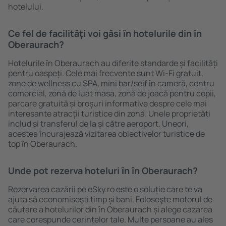
hotelului.
Ce fel de facilităţi voi găsi ȋn hotelurile din în
Oberaurach?
Hotelurile în Oberaurach au diferite standarde și facilități
pentru oaspeți. Cele mai frecvente sunt Wi-Fi gratuit,
zone de wellness cu SPA, mini bar/seif în cameră, centru
comercial, zonă de luat masa, zonă de joacă pentru copii,
parcare gratuită și broșuri informative despre cele mai
interesante atracții turistice din zonă. Unele proprietăți
includ și transferul de la și către aeroport. Uneori,
acestea încurajează vizitarea obiectivelor turistice de
top în Oberaurach.
Unde pot rezerva hoteluri ȋn în Oberaurach?
Rezervarea cazării pe eSky.ro este o soluție care te va
ajuta să economiseşti timp și bani. Foloseşte motorul de
căutare a hotelurilor din în Oberaurach și alege cazarea
care corespunde cerințelor tale. Multe persoane au ales