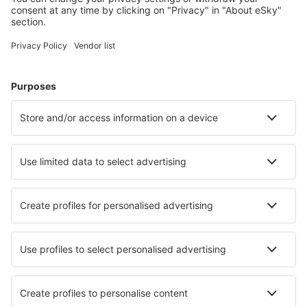
Hoteluri în Germania - Orașe populare
Hoteluri în Westerland
Hoteluri în Zingst
Hoteluri în Heringsdorf
Hoteluri în Gromitz
Hoteluri Westerhever
Hoteluri în List
Hoteluri în Cuxhaven
Hoteluri în Bensersiel
Hoteluri în Ostseebad Wustrow
Hoteluri în Neustadt in Holstein
Cele mai bune hoteluri - orașe
Hoteluri în Church Stretton
Hoteluri în Salaberry-de-Valleyfield
Hoteluri în Grimentz
Hoteluri în Woudrichem
Hoteluri în Tournefeuille