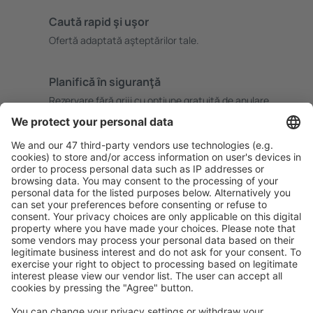
Caută rapid şi uşor
Ofertă adaptată aşteptărilor tale.
Planifică ȋn siguranţă
Rezervare fără griji cu opțiune gratuită de anulare.
Economiseşte mai mult
Prețuri atractive și oferte speciale pentru utilizatorii
conectați.
Cazarea preferată
Alege din peste 1,3 mil. de opţiuni: hoteluri, cabane,
apartamente și altele.
Cele mai căutate hoteluri de către utilizatorii eSky