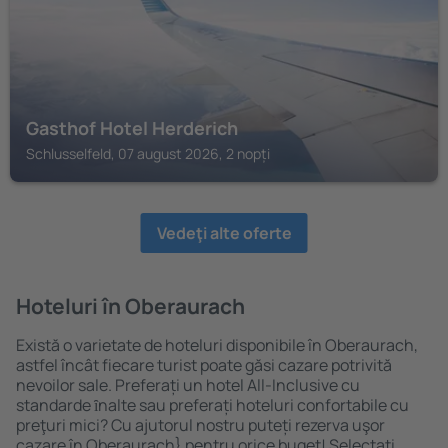
Gasthof Hotel Herderich
Schlusselfeld, 07 august 2026, 2 nopți
Vedeţi alte oferte
Hoteluri în Oberaurach
Există o varietate de hoteluri disponibile în Oberaurach,
astfel încât fiecare turist poate găsi cazare potrivită
nevoilor sale. Preferați un hotel All-Inclusive cu
standarde ȋnalte sau preferați hoteluri confortabile cu
preţuri mici? Cu ajutorul nostru puteți rezerva uşor
cazare în Oberaurach} pentru orice buget! Selectați