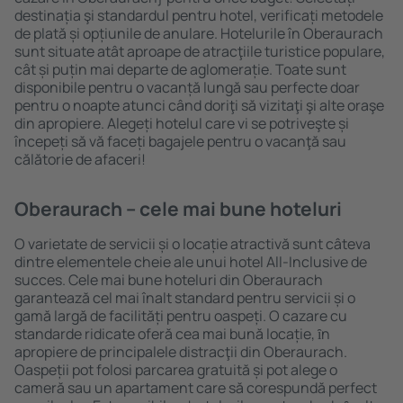
destinația şi standardul pentru hotel, verificați metodele
de plată și opțiunile de anulare. Hotelurile în Oberaurach
sunt situate atât aproape de atracţiile turistice populare,
cât și puțin mai departe de aglomerație. Toate sunt
disponibile pentru o vacanță lungă sau perfecte doar
pentru o noapte atunci când doriţi să vizitaţi şi alte oraşe
din apropiere. Alegeți hotelul care vi se potriveşte și
începeți să vă faceți bagajele pentru o vacanţă sau
călătorie de afaceri!
Oberaurach – cele mai bune hoteluri
O varietate de servicii și o locație atractivă sunt câteva
dintre elementele cheie ale unui hotel All-Inclusive de
succes. Cele mai bune hoteluri din Oberaurach
garantează cel mai înalt standard pentru servicii și o
gamă largă de facilități pentru oaspeți. O cazare cu
standarde ridicate oferă cea mai bună locație, ȋn
apropiere de principalele distracţii din Oberaurach.
Oaspeții pot folosi parcarea gratuită și pot alege o
cameră sau un apartament care să corespundă perfect