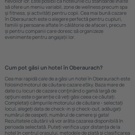
nevoilor lor. Este posibil ca hotelurile cu standarde ȋnalte
să ofere un meniu variabil, zone de wellness precum spa
și fitness, și activități pentru copii. Cea mai bună cazare
în Oberaurach este o alegere perfectă pentru cupluri,
familii și persoane aflate în călătorie de afaceri, precum
și pentru companii care doresc să organizeze
evenimente pentru angajații lor.
Cum pot găsi un hotel în Oberaurach?
Cea mai rapidă cale de a găsi un hotel în Oberaurach este
folosind motorul de căutare cazare eSky. Baza mare de
date cu locuri de cazare conţinând o gamă largă de
opţiuni este o garanție că veți găsi ceea ce căutați.
Completați câmpurile motorului de căutare - selectați
locul, alegeți data de check-in și check-out, adăugați
numărul de oaspeți, numărul de camere şi gata!
Rezultatele căutării vă vor arăta cazarea disponibilă ȋn
perioada selectată. Puteți verifica uşor distanța de la
hotel ȋn centrul orașului, metodele de plată și clasificarea