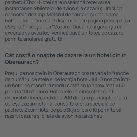
pachetul Zbor+Hotel care ȋnseamnă rezervarea
instantanee a biletelor de avion şi a cazării şi, implicit,
economie de timp. Motorul de căutare și rezervarea
hotelurilor ieftine sunt disponibile pe pagina principală a
eSky.ro, ȋn secţiunea "Cazare". Dacă nu ai garanţia că
excursia va avea loc, verifică dacă unitatea de cazare
permite anularea gratuită.
Cât costă o noapte de cazare la un hotel din în
Oberaurach?
Prețul pe noapte în în Oberaurach poate varia în funcție
de numărul de stele și de locaţia hotelului. O noapte într-
un hotel de standard mediu costă de la aproximativ 50
până la 100 de euro. Hotelurile de cinci stele sunt
disponibile ȋncepând de la 200 de euro pe noapte. Dacă
doreşti cazare ieftină, consultă oferta specială de
pachete Zbor+Hotel de pe eSky.ro, care ȋţi permite să
rezervi cazare și bilete de avion instantaneu.