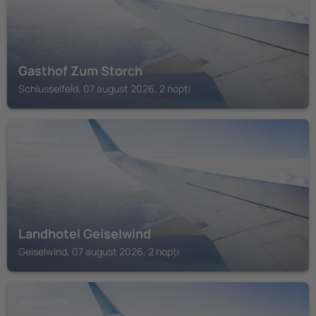
Gasthof Zum Storch
Schlusselfeld, 07 august 2026, 2 nopți
GEISELWIND
Landhotel Geiselwind
Geiselwind, 07 august 2026, 2 nopți
WACHENROTH