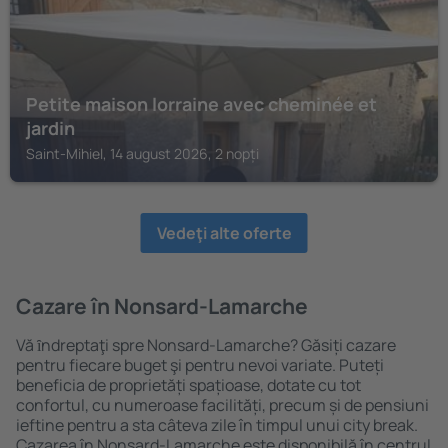
Petite maison lorraine avec cheminée et
jardin
Saint-Mihiel, 14 august 2026, 2 nopți
Vedeţi alte oferte
Cazare în Nonsard-Lamarche
Vă ȋndreptaţi spre Nonsard-Lamarche? Găsiți cazare
pentru fiecare buget şi pentru nevoi variate. Puteți
beneficia de proprietăți spațioase, dotate cu tot
confortul, cu numeroase facilități, precum și de pensiuni
ieftine pentru a sta câteva zile în timpul unui city break.
Cazarea în Nonsard-Lamarche este disponibilă în centrul