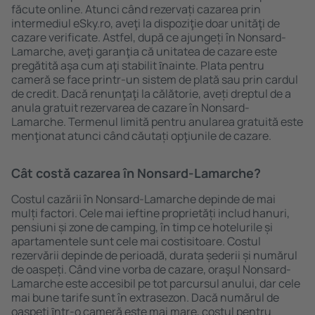
făcute online. Atunci când rezervați cazarea prin
intermediul eSky.ro, aveţi la dispoziţie doar unităţi de
cazare verificate. Astfel, după ce ajungeți în Nonsard-
Lamarche, aveţi garanţia că unitatea de cazare este
pregătită aşa cum aţi stabilit ȋnainte. Plata pentru
cameră se face printr-un sistem de plată sau prin cardul
de credit. Dacă renunţaţi la călătorie, aveți dreptul de a
anula gratuit rezervarea de cazare în Nonsard-
Lamarche. Termenul limită pentru anularea gratuită este
menţionat atunci când căutați opţiunile de cazare.
Cât costă cazarea în Nonsard-Lamarche?
Costul cazării în Nonsard-Lamarche depinde de mai
mulți factori. Cele mai ieftine proprietăți includ hanuri,
pensiuni și zone de camping, în timp ce hotelurile și
apartamentele sunt cele mai costisitoare. Costul
rezervării depinde de perioadă, durata șederii și numărul
de oaspeți. Când vine vorba de cazare, oraşul Nonsard-
Lamarche este accesibil pe tot parcursul anului, dar cele
mai bune tarife sunt în extrasezon. Dacă numărul de
oaspeţi ȋntr-o cameră este mai mare, costul pentru