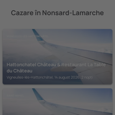
Cazare în Nonsard-Lamarche
VIGNEULLES-LÈS-HATTONCHÂTEL
Hattonchatel Château & Restaurant La Table
du Château
Vigneulles-lès-Hattonchâtel, 14 august 2026, 2 nopți
SAINT-MIHIEL