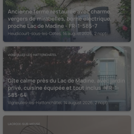
Ancienne ferme restaurée avec charme,
vergers de mirabelles, borne électrique,
proche Lac de Madine - FR-1-585-7
Heudicourt-sous-les-Cotes, 14 august 2026, 2 nopți
VIGNEULLES-LÈS-HATTONCHÂTEL
Gîte calme près du Lac de Madine, avec jardin
privé, cuisine équipée et tout inclus - FR-1-
585-64
Vigneulles-lès-Hattonchâtel, 14 august 2026, 2 nopți
LACROIX-SUR-MEUSE