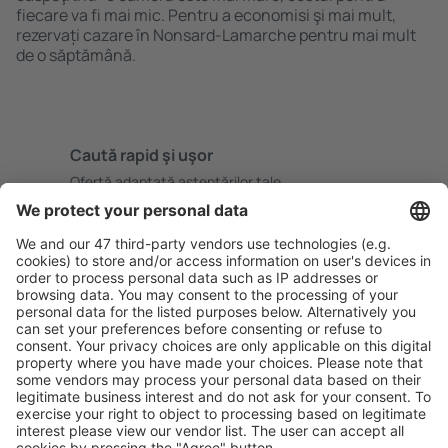
fiecare va fi mai mic. Pentru a economisi şi mai mult,
rezervați cazare în Nonsard-Lamarche pentru mai mult
de o săptămână.
Caută rapid şi uşor
Ofertă adaptată aşteptărilor tale.
Planifică ȋn siguranţă
Rezervare fără griji cu opțiune gratuită de anulare.
Economiseşte mai mult
Prețuri atractive și oferte speciale pentru utilizatorii
conectați.
Cazarea preferată
Alege din peste 1,3 mil. de opţiuni: hoteluri, cabane,