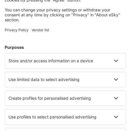
apartamente și altele.
Cele mai căutate cazări de către utilizatorii eSky
Cazare în Franţa - Orașe populare
Cazare în Cannes
Cazare în Le Cap d`Agde
Cazare în Nisa
Cazare în Paris
Cazare în Frejus
Cazare în Albi
Cazare în Perros-Guirec
Cazare în Collioure
Cazare în Gujan Mestras
Cazare în Calvi
Cele mai bune locuri de cazare - orașe
Cazare în Fort Atkinson
Cazare în Sao Luis