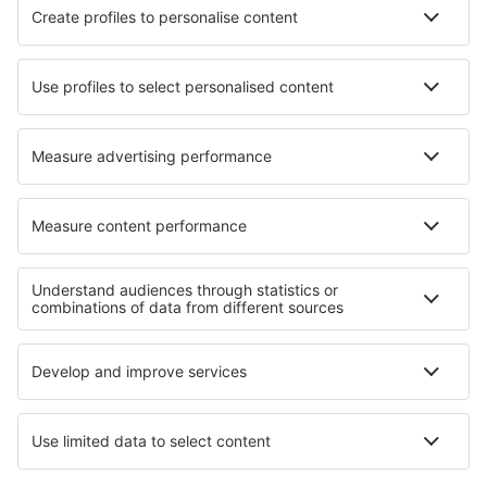
Cazare în Conception Bay South
Cazare în Sao Jorge
Cazare în Wildomar
Cazare în North Massapequa
Cazare în Endwell
Cazare în Kopische
Cazare în Aradeo
Cazare în Kampar
Cele mai bune locuri de cazare - regiuni
Cazare în Disneyland Paris
Cazare în Burgundia
Cazare în Corsica
Cazare în Meribel-les-Allues
Cazare în Courchevel
Cazare in Bled Lake
Cazare on Ko Lanta
Cazare ȋn Irlanda de Nord
Cazare în Delta Dunării
Cazare in Langkawi