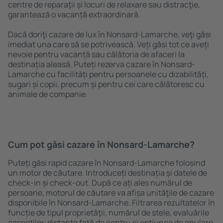
centre de reparaţii și locuri de relaxare sau distracţie,
garantează o vacanță extraordinară.
Dacă doriţi cazare de lux în Nonsard-Lamarche, veţi găsi
imediat una care să se potrivească. Veți găsi tot ce aveți
nevoie pentru vacanță sau călătoria de afaceri la
destinația aleasă. Puteți rezerva cazare în Nonsard-
Lamarche cu facilități pentru persoanele cu dizabilități,
sugari și copii, precum și pentru cei care călătoresc cu
animale de companie.
Cum pot găsi cazare în Nonsard-Lamarche?
Puteți găsi rapid cazare în Nonsard-Lamarche folosind
un motor de căutare. Introduceți destinația și datele de
check-in și check-out. După ce ați ales numărul de
persoane, motorul de căutare va afișa unităţile de cazare
disponibile în Nonsard-Lamarche. Filtrarea rezultatelor în
funcție de tipul proprietăţii, numărul de stele, evaluările
oaspeților, distanța față de centru și opțiunea de anulare