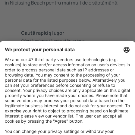
în Nipissing Beach pentru mai mult de o săptămână.
Caută rapid şi uşor
Ofertă adaptată aşteptărilor tale.
Planifică ȋn siguranţă
Rezervare fără griji cu opțiune gratuită de anulare.
Economiseşte mai mult
Prețuri atractive și oferte speciale pentru utilizatorii
conectați.
Cazarea preferată
Alege din peste 1,3 mil. de opţiuni: hoteluri, cabane,
apartamente și altele.