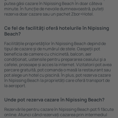
putea găsi cazare în Nipissing Beach în doar câteva
minute. În funcție de nevoile dumneavoastră, puteți
rezerva doar cazare sau un pachet Zbor+Hotel.
Ce fel de facilităţi oferă hotelurile în Nipissing
Beach?
Facilitățile proprietăţilor în Nipissing Beach depind de
tipul de cazare și de numărul de stele. Oaspeții pot
beneficia de camere cu chicinetă, balcon, aer
condiționat, ustensile pentru prepararea ceaiului şi a
cafelei, prosoape și acces la internet. Vizitatorii pot avea
parcare gratuită, pot comanda o masă la restaurant sau
pot alege un hotel cu piscină. În plus, pot rezerva cazare
în Nipissing Beach la proprietăți care oferă transport de
la aeroport.
Unde pot rezerva cazare în Nipissing Beach?
Rezervările pentru cazare în Nipissing Beach pot fi făcute
online. Atunci când rezervați cazarea prin intermediul