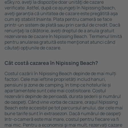
eSky.ro, aveţi la dispoziţie doar unităţi de cazare
verificate. Astfel, după ce ajungeți în Nipissing Beach,
aveţi garanţia că unitatea de cazare este pregătită aşa
cum aţi stabilit ȋnainte. Plata pentru cameră se face
printr-un sistem de plată sau prin cardul de credit. Dacă
renunţaţi la călătorie, aveți dreptul de a anula gratuit
rezervarea de cazare în Nipissing Beach. Termenul limită
pentru anularea gratuită este menţionat atunci când
căutați opţiunile de cazare.
Cât costă cazarea în Nipissing Beach?
Costul cazării în Nipissing Beach depinde de mai mulți
factori. Cele mai ieftine proprietăți includ hanuri,
pensiuni și zone de camping, în timp ce hotelurile și
apartamentele sunt cele mai costisitoare. Costul
rezervării depinde de perioadă, durata șederii și numărul
de oaspeți. Când vine vorba de cazare, oraşul Nipissing
Beach este accesibil pe tot parcursul anului, dar cele mai
bune tarife sunt în extrasezon. Dacă numărul de oaspeţi
ȋntr-o cameră este mai mare, costul pentru fiecare va fi
mai mic. Pentru a economisi şi mai mult, rezervați cazare