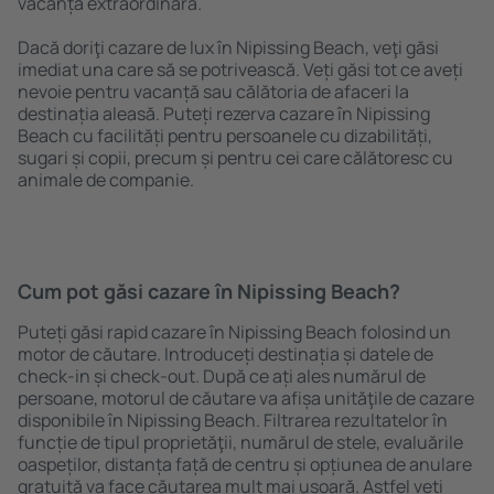
vacanță extraordinară.
Dacă doriţi cazare de lux în Nipissing Beach, veţi găsi
imediat una care să se potrivească. Veți găsi tot ce aveți
nevoie pentru vacanță sau călătoria de afaceri la
destinația aleasă. Puteți rezerva cazare în Nipissing
Beach cu facilități pentru persoanele cu dizabilități,
sugari și copii, precum și pentru cei care călătoresc cu
animale de companie.
Cum pot găsi cazare în Nipissing Beach?
Puteți găsi rapid cazare în Nipissing Beach folosind un
motor de căutare. Introduceți destinația și datele de
check-in și check-out. După ce ați ales numărul de
persoane, motorul de căutare va afișa unităţile de cazare
disponibile în Nipissing Beach. Filtrarea rezultatelor în
funcție de tipul proprietăţii, numărul de stele, evaluările
oaspeților, distanța față de centru și opțiunea de anulare
gratuită va face căutarea mult mai ușoară. Astfel veți