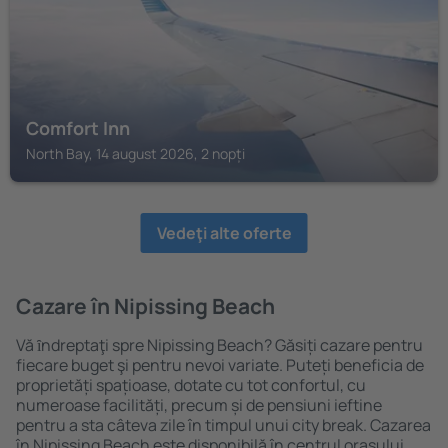
Comfort Inn
North Bay, 14 august 2026, 2 nopți
Vedeţi alte oferte
Cazare în Nipissing Beach
Vă ȋndreptaţi spre Nipissing Beach? Găsiți cazare pentru
fiecare buget şi pentru nevoi variate. Puteți beneficia de
proprietăți spațioase, dotate cu tot confortul, cu
numeroase facilități, precum și de pensiuni ieftine
pentru a sta câteva zile în timpul unui city break. Cazarea
în Nipissing Beach este disponibilă în centrul orașului,