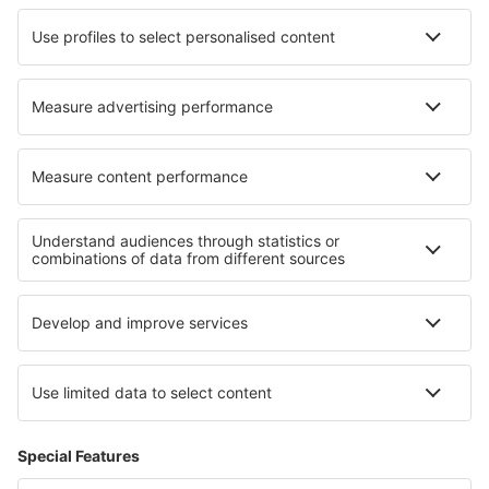
Cazare în Strepy-Bracquegnies
Cazare în Sandiacre
Cazare în Alcudia
Cazare în Boksburg
Cazare în Xinchang
Cazare în Wolverhampton
Cele mai bune locuri de cazare - regiuni
Cazare în Parcul Național Jasper
Cazare în Parcul Național Banff
Cazare in Insula Prințului Edward
Cazare in Regiunea Antalya
Cazare În Iași județul
Cazare în Parcul Național Bieszczadzki
Cazare in Atacama
Cazare în Tolima