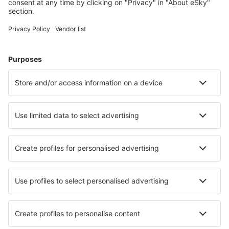
Cele mai căutate cazări de către utilizatorii eSky
Cazare în Canada - Orașe populare
Cazare în Toronto
Cazare în Edmonton (AB)
Cazare în Calgary
Cazare în Montreal
Cazare în Vancouver
Cazare în Blue Mountains
Cazare în Picton
Cazare în Hope
Cazare în Roseneath
Cazare în Oshawa
Cele mai bune locuri de cazare - orașe
Cazare în Arrasate
Cazare în Reichenschwand
Cazare în Reignier
Cazare Sarapul