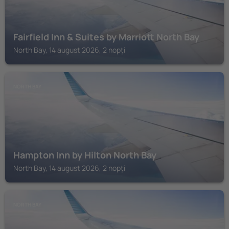
Fairfield Inn & Suites by Marriott North Bay
North Bay, 14 august 2026, 2 nopți
NORTH BAY
Hampton Inn by Hilton North Bay
North Bay, 14 august 2026, 2 nopți
NORTH BAY