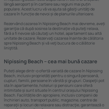
lângă aeroport și în cartiere sau regiuni mai puțin
populare. Acest lucru vă va ajuta să găsiţi unităţi de
cazare în funcție de nevoi și de planurile ulterioare.
Rezervând cazarea în Nipissing Beach mai devreme, aveți
garanţia că după sosirea la destinație vă puteţi relaxa,
fără a fi nevoie să căutaţi un hotel, apartament sau altă
unitate de cazare. Rezervaţi cazarea înainte de călătoria
spre Nipissing Beach și vă veţi bucura de o călătorie
liniştită.
Nipissing Beach – cea mai bună cazare
Puteți alege dintr-o ofertă variată de cazare în Nipissing
Beach, inclusiv proprietăți pentru o singură persoană,
cupluri, familii, persoane ȋn vârstă și grupuri. Oaspeţii pot
sta în apartamente, hoteluri și pensiuni care oferă
intimitate și sunt situate în centrul orașului Nipissing
Beach. Facilitățile din apropiere, inclusiv companii de
închirieri auto, transport public, magazine, centre de
reparaţii și locuri de relaxare sau distracţie, garantează o