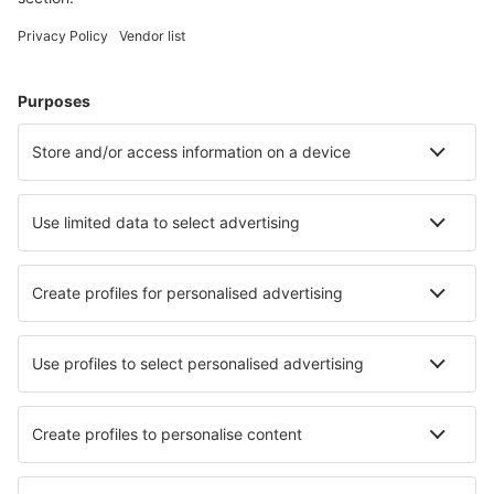
Cele mai căutate cazări de către utilizatorii eSky
Cazare în Belgia - Orașe populare
Cazare în Bruxelles
Cazare în Nieuwpoort
Cazare în Middelkerke
Cazare în Koksijde
Cazare în Ostend
Cazare în Onhaye
Cazare în Lokeren
Cazare în Ciney
Cazare în Soignies
Cazare în Nassogne
Cele mai bune locuri de cazare - orașe
Cazare în Hontoria
Cazare Ocosuyo