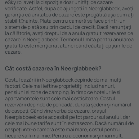
eSky.ro, aveţi la dispoziţie doar unităţi de cazare
verificate. Astfel, după ce ajungeți în Neerglabbeek, aveţi
garanţia că unitatea de cazare este pregătită aşa cum aţi
stabilit ȋnainte. Plata pentru cameră se face printr-un
sistem de plată sau prin cardul de credit. Dacă renunţaţi
la călătorie, aveți dreptul de a anula gratuit rezervarea de
cazare în Neerglabbeek. Termenul limită pentru anularea
gratuită este menţionat atunci când căutați opţiunile de
cazare.
Cât costă cazarea în Neerglabbeek?
Costul cazării în Neerglabbeek depinde de mai mulți
factori. Cele mai ieftine proprietăți includ hanuri,
pensiuni și zone de camping, în timp ce hotelurile și
apartamentele sunt cele mai costisitoare. Costul
rezervării depinde de perioadă, durata șederii și numărul
de oaspeți. Când vine vorba de cazare, oraşul
Neerglabbeek este accesibil pe tot parcursul anului, dar
cele mai bune tarife sunt în extrasezon. Dacă numărul de
oaspeţi ȋntr-o cameră este mai mare, costul pentru
fiecare va fi mai mic. Pentru a economisi şi mai mult,