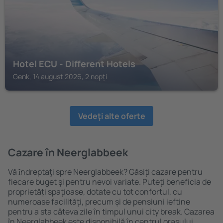
Hotel ECU - Different Hotels
Genk, 14 august 2026, 2 nopți
Vedeţi alte oferte
Cazare în Neerglabbeek
Vă ȋndreptaţi spre Neerglabbeek? Găsiți cazare pentru
fiecare buget şi pentru nevoi variate. Puteți beneficia de
proprietăți spațioase, dotate cu tot confortul, cu
numeroase facilități, precum și de pensiuni ieftine
pentru a sta câteva zile în timpul unui city break. Cazarea
în Neerglabbeek este disponibilă în centrul orașului,