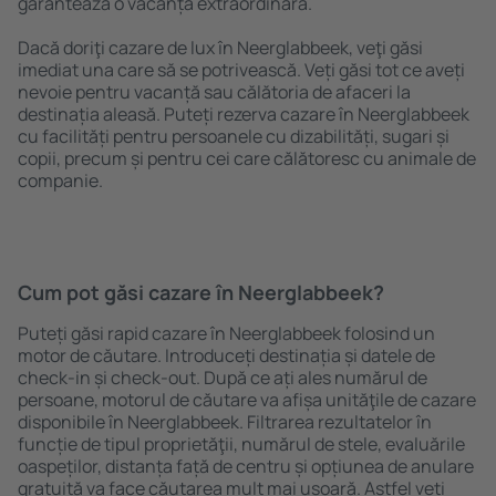
garantează o vacanță extraordinară.
Dacă doriţi cazare de lux în Neerglabbeek, veţi găsi
imediat una care să se potrivească. Veți găsi tot ce aveți
nevoie pentru vacanță sau călătoria de afaceri la
destinația aleasă. Puteți rezerva cazare în Neerglabbeek
cu facilități pentru persoanele cu dizabilități, sugari și
copii, precum și pentru cei care călătoresc cu animale de
companie.
Cum pot găsi cazare în Neerglabbeek?
Puteți găsi rapid cazare în Neerglabbeek folosind un
motor de căutare. Introduceți destinația și datele de
check-in și check-out. După ce ați ales numărul de
persoane, motorul de căutare va afișa unităţile de cazare
disponibile în Neerglabbeek. Filtrarea rezultatelor în
funcție de tipul proprietăţii, numărul de stele, evaluările
oaspeților, distanța față de centru și opțiunea de anulare
gratuită va face căutarea mult mai ușoară. Astfel veți