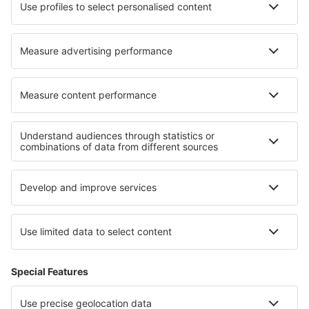
Cazare în Warm Springs
Cazare în Bogense
Cazare în Bird In Hand
Cazare în Geneva
Cazare în Vichelovo
Cazare în Semiana
Cazare în Badia Polesine
Cazare în Straden
Cele mai bune locuri de cazare - regiuni
Cazare în Belgia
Cazare in Flandra
Cazare in Guvernoratul Sohag
Cazare in Lake Tisza
Cazare in Friuli-Veneția Giulia
Cazare în Barbados
Cazare on Grand Cayman