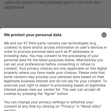
rezervați cazare în Neerglabbeek pentru mai mult de o
săptămână.
Caută rapid şi uşor
Ofertă adaptată aşteptărilor tale.
Planifică ȋn siguranţă
Rezervare fără griji cu opțiune gratuită de anulare.
Economiseşte mai mult
Prețuri atractive și oferte speciale pentru utilizatorii
conectați.
Cazarea preferată
Alege din peste 1,3 mil. de opţiuni: hoteluri, cabane,
apartamente și altele.