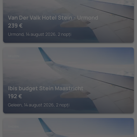
Van Der Valk Hotel Stein - Urmond
239
€
Urmond, 14 august 2026, 2 nopți
GELEEN
Ibis budget Stein Maastricht
192
€
Geleen, 14 august 2026, 2 nopți
THORN