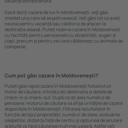
vacanță extraordinară.
Dacă doriţi cazare de lux în Moldovenești, veţi găsi
imediat una care să se potrivească. Veți găsi tot ce aveți
nevoie pentru vacanță sau călătoria de afaceri la
destinația aleasă. Puteți rezerva cazare în Moldovenești
cu facilități pentru persoanele cu dizabilități, sugari și
copii, precum și pentru cei care călătoresc cu animale de
companie.
Cum pot găsi cazare în Moldovenești?
Puteți găsi rapid cazare în Moldovenești folosind un
motor de căutare. Introduceți destinația și datele de
check-in și check-out. După ce ați ales numărul de
persoane, motorul de căutare va afișa unităţile de cazare
disponibile în Moldovenești. Filtrarea rezultatelor în
funcție de tipul proprietăţii, numărul de stele, evaluările
oaspeților, distanța față de centru și opțiunea de anulare
gratuită va face căutarea mult mai ușoară. Astfel veți