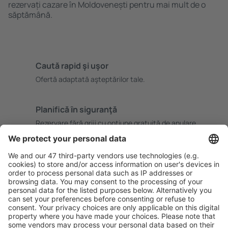
rezervați cazare în Moldovenești pentru mai mult de o
săptămână.
Caută rapid şi uşor
Ofertă adaptată aşteptărilor tale.
Planifică ȋn siguranţă
Rezervare fără griji cu opțiune gratuită de anulare.
Economiseşte mai mult
Prețuri atractive și oferte speciale pentru utilizatorii
conectați.
Cazarea preferată
Alege din peste 1,3 mil. de opţiuni: hoteluri, cabane,
apartamente și altele.