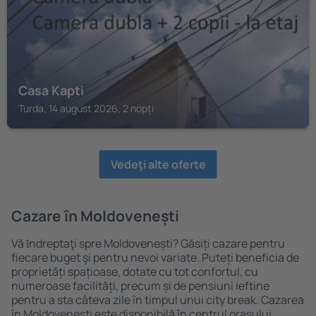
Casa Kapti
Turda, 14 august 2026, 2 nopți
Vedeţi alte oferte
Cazare în Moldovenești
Vă ȋndreptaţi spre Moldovenești? Găsiți cazare pentru
fiecare buget şi pentru nevoi variate. Puteți beneficia de
proprietăți spațioase, dotate cu tot confortul, cu
numeroase facilități, precum și de pensiuni ieftine
pentru a sta câteva zile în timpul unui city break. Cazarea
în Moldovenești este disponibilă în centrul orașului,