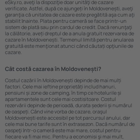
eSky.ro, aveţi la dispoziţie doar unităţi de cazare
verificate. Astfel, după ce ajungeți în Moldovenești, aveţi
garanţia că unitatea de cazare este pregătită aşa cum aţi
stabilit ȋnainte. Plata pentru cameră se face printr-un
sistem de plată sau prin cardul de credit. Dacă renunţaţi
la călătorie, aveți dreptul de a anula gratuit rezervarea de
cazare în Moldovenești. Termenul limită pentru anularea
gratuită este menţionat atunci când căutați opţiunile de
cazare.
Cât costă cazarea în Moldovenești?
Costul cazării în Moldovenești depinde de mai mulți
factori. Cele mai ieftine proprietăți includ hanuri,
pensiuni și zone de camping, în timp ce hotelurile și
apartamentele sunt cele mai costisitoare. Costul
rezervării depinde de perioadă, durata șederii și numărul
de oaspeți. Când vine vorba de cazare, oraşul
Moldovenești este accesibil pe tot parcursul anului, dar
cele mai bune tarife sunt în extrasezon. Dacă numărul de
oaspeţi ȋntr-o cameră este mai mare, costul pentru
fiecare va fi mai mic. Pentru a economisi şi mai mult,