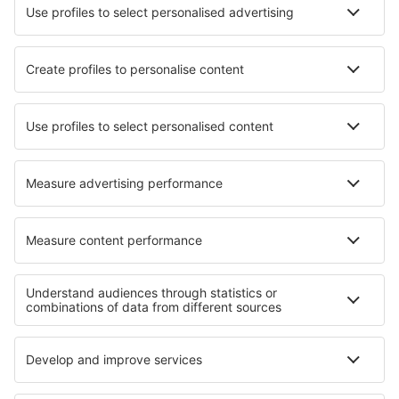
Cazare în Saint-Georges-de-Didonne
Cazare în Albergen
Cazare în Wallersheim
Cazare în Conceição
Cazare în Waiblingen
Cazare în Valmontone
Cazare în Orfengo
Cazare în Amandola
Cazare în Saignes
Cele mai bune locuri de cazare - regiuni
Cazare În Ilfov județul
Cazare În Iași județul
Cazare În Maramureș
Cazare în Parcul Național Călimani
Cazare În Tulcea județul
Cazare in Pejo Fonti
Cazare in Walker Bay Nature Reserve
Cazare in Gauja National Park
Cazare in Wachau