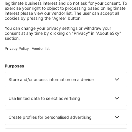
Cele mai căutate cazări de către utilizatorii eSky
Cazare în România - Orașe populare
Cazare în Cluj-Napoca
Cazare în Constanța
Cazare în Brașov
Cazare în București
Cazare în Năvodari
Cazare în Târgu Secuiesc
Cazare în Valsanesti
Cazare în Sinaia
Cazare în Gherla
Cazare în Băile Herculane
Cele mai bune locuri de cazare - orașe
Cazare în Coronel Fabriciano