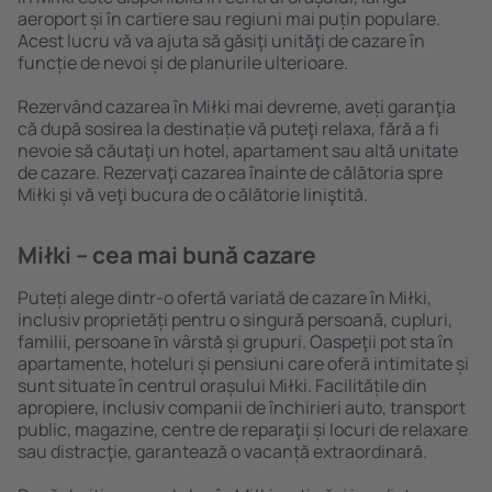
aeroport și în cartiere sau regiuni mai puțin populare.
Acest lucru vă va ajuta să găsiţi unităţi de cazare în
funcție de nevoi și de planurile ulterioare.
Rezervând cazarea în Miłki mai devreme, aveți garanţia
că după sosirea la destinație vă puteţi relaxa, fără a fi
nevoie să căutaţi un hotel, apartament sau altă unitate
de cazare. Rezervaţi cazarea înainte de călătoria spre
Miłki și vă veţi bucura de o călătorie liniştită.
Miłki – cea mai bună cazare
Puteți alege dintr-o ofertă variată de cazare în Miłki,
inclusiv proprietăți pentru o singură persoană, cupluri,
familii, persoane ȋn vârstă și grupuri. Oaspeţii pot sta în
apartamente, hoteluri și pensiuni care oferă intimitate și
sunt situate în centrul orașului Miłki. Facilitățile din
apropiere, inclusiv companii de închirieri auto, transport
public, magazine, centre de reparaţii și locuri de relaxare
sau distracţie, garantează o vacanță extraordinară.