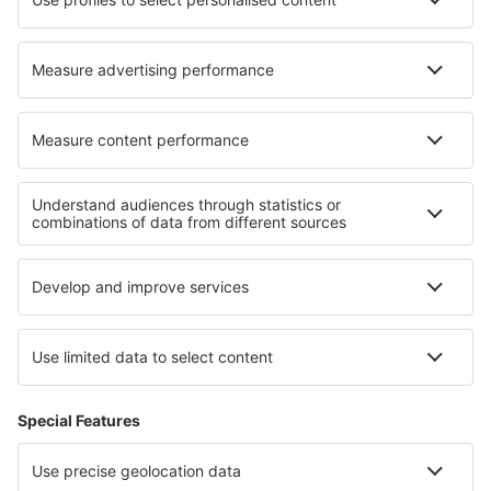
Cele mai bune locuri de cazare - regiuni
Cazare in Parcul Național Kampinoski
Cazare in Voievodatul Opole
Cazare in Karkonosze Mountains (Poland)
Cazare in Voievodatul Łódź
Cazare in Voievodatul Pomerania Occidentală
Cazare in Lake Tisza
Cazare on Baltic Sea Coast
Cazare in Brandenburg Lake Plateau
Cazare in Regiunea Antalya
Cazare in La Romana