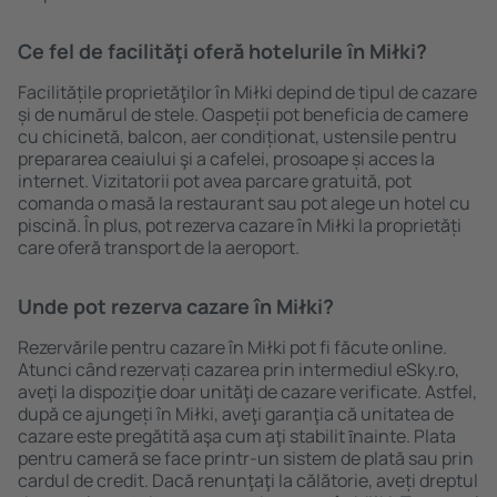
Ce fel de facilităţi oferă hotelurile în Miłki?
Facilitățile proprietăţilor în Miłki depind de tipul de cazare
și de numărul de stele. Oaspeții pot beneficia de camere
cu chicinetă, balcon, aer condiționat, ustensile pentru
prepararea ceaiului şi a cafelei, prosoape și acces la
internet. Vizitatorii pot avea parcare gratuită, pot
comanda o masă la restaurant sau pot alege un hotel cu
piscină. În plus, pot rezerva cazare în Miłki la proprietăți
care oferă transport de la aeroport.
Unde pot rezerva cazare în Miłki?
Rezervările pentru cazare în Miłki pot fi făcute online.
Atunci când rezervați cazarea prin intermediul eSky.ro,
aveţi la dispoziţie doar unităţi de cazare verificate. Astfel,
după ce ajungeți în Miłki, aveţi garanţia că unitatea de
cazare este pregătită aşa cum aţi stabilit ȋnainte. Plata
pentru cameră se face printr-un sistem de plată sau prin
cardul de credit. Dacă renunţaţi la călătorie, aveți dreptul