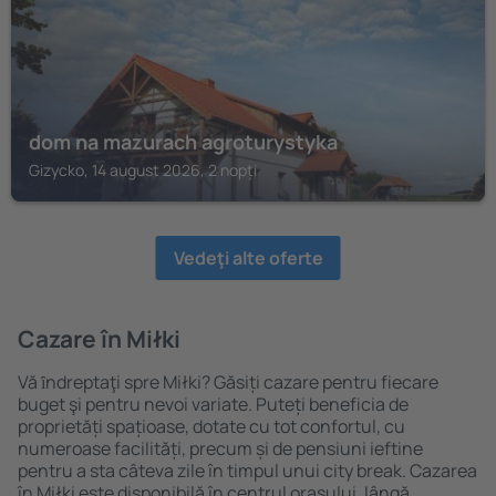
dom na mazurach agroturystyka
Gizycko, 14 august 2026, 2 nopți
Vedeţi alte oferte
Cazare în Miłki
Vă ȋndreptaţi spre Miłki? Găsiți cazare pentru fiecare
buget şi pentru nevoi variate. Puteți beneficia de
proprietăți spațioase, dotate cu tot confortul, cu
numeroase facilități, precum și de pensiuni ieftine
pentru a sta câteva zile în timpul unui city break. Cazarea
în Miłki este disponibilă în centrul orașului, lângă