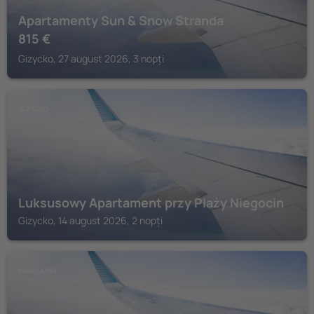
Apartamenty Sun & Snow Stranda
815
€
Gizycko, 27 august 2026, 3 nopți
GIZYCKO
Luksusowy Apartament przy Plaży Niegocin
Gizycko, 14 august 2026, 2 nopți
KRUKLANKI