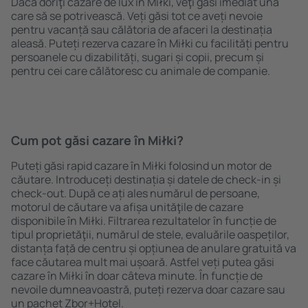
Dacă doriţi cazare de lux în Miłki, veţi găsi imediat una
care să se potrivească. Veți găsi tot ce aveți nevoie
pentru vacanță sau călătoria de afaceri la destinația
aleasă. Puteți rezerva cazare în Miłki cu facilități pentru
persoanele cu dizabilități, sugari și copii, precum și
pentru cei care călătoresc cu animale de companie.
Cum pot găsi cazare în Miłki?
Puteți găsi rapid cazare în Miłki folosind un motor de
căutare. Introduceți destinația și datele de check-in și
check-out. După ce ați ales numărul de persoane,
motorul de căutare va afișa unităţile de cazare
disponibile în Miłki. Filtrarea rezultatelor în funcție de
tipul proprietăţii, numărul de stele, evaluările oaspeților,
distanța față de centru și opțiunea de anulare gratuită va
face căutarea mult mai ușoară. Astfel veți putea găsi
cazare în Miłki în doar câteva minute. În funcție de
nevoile dumneavoastră, puteți rezerva doar cazare sau
un pachet Zbor+Hotel.