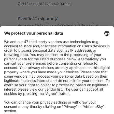
Ofertă adaptată aşteptărilor tale.
Planifică ȋn siguranţă
Rezervare fără griji cu opțiune gratuită de anulare.
Economiseşte mai mult
Prețuri atractive și oferte speciale pentru utilizatorii
conectați.
Cazarea preferată
Alege din peste 1,3 mil. de opţiuni: hoteluri, cabane,
apartamente și altele.
Cele mai căutate cazări de către utilizatorii eSky
Cazare în Polonia - Orașe populare