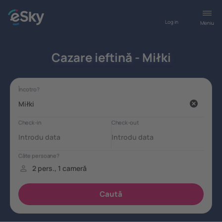
Log in
Meniu
Cazare ieftină - Miłki