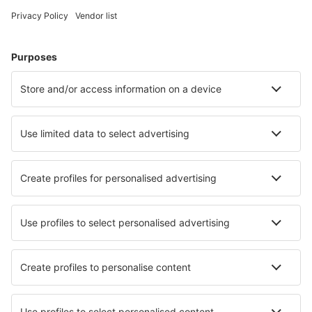
Cazare în Varşovia
Cazare în Kolobrzeg
Cazare în Wroclaw
Cazare în Gdansk
Cazare în Cracovia
Cazare în Legnica
Cazare în Baligród
Cazare în Chmielno
Cazare în Karsin
Cazare în Sanok
Cele mai bune locuri de cazare - orașe
Cazare în Edsbruk
Cazare în Sodus
Cazare în Arvaikheer
Cazare în Ikskile
Cazare în Leuk
Cazare în Kristiinankaupunki
Cazare în Takamaka
Cazare în Barbing
Cazare în Sénas
Cazare în Lanett