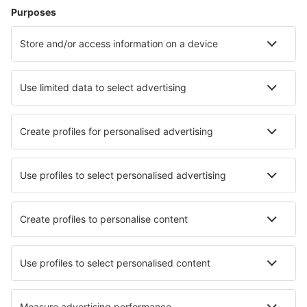
Hoteluri în Nisa
Hoteluri în Le Cap d`Agde
Hoteluri în Cannes
Hoteluri în Frejus
Hoteluri în Paris
Hoteluri în Val Thorens
Hoteluri în Cabourg
Hoteluri în Calais
Hoteluri în Orleans
Hoteluri în Lyon
Cele mai bune hoteluri - orașe
Hoteluri în Bluche
Hoteluri în Vahitahi
Hoteluri în Castelfranco Veneto
Hoteluri în Moosinning
Hoteluri în Mandarfen
Hoteluri în Ferrere
Hoteluri în Ilfracombe
Hoteluri în Dobroszyce
Hoteluri în Wensickendorf
Hoteluri în Kemalpasa