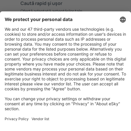
Caută rapid şi uşor
Ofertă adaptată aşteptărilor tale.
Planifică ȋn siguranţă
Rezervare fără griji cu opțiune gratuită de anulare.
Economiseşte mai mult
Prețuri atractive și oferte speciale pentru utilizatorii
conectați.
Cazarea preferată
Alege din peste 1,3 mil. de opţiuni: hoteluri, cabane,
apartamente și altele.
Cele mai căutate hoteluri de către utilizatorii eSky
Hoteluri în Franţa - Orașe populare