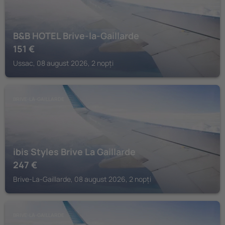
B&B HOTEL Brive-la-Gaillarde
151
€
Ussac, 08 august 2026, 2 nopți
BRIVE-LA-GAILLARDE
ibis Styles Brive La Gaillarde
247
€
Brive-La-Gaillarde, 08 august 2026, 2 nopți
BRIVE-LA-GAILLARDE