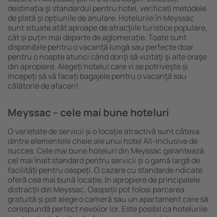
destinația şi standardul pentru hotel, verificați metodele
de plată și opțiunile de anulare. Hotelurile în Meyssac
sunt situate atât aproape de atracţiile turistice populare,
cât și puțin mai departe de aglomerație. Toate sunt
disponibile pentru o vacanță lungă sau perfecte doar
pentru o noapte atunci când doriţi să vizitaţi şi alte oraşe
din apropiere. Alegeți hotelul care vi se potriveşte și
începeți să vă faceți bagajele pentru o vacanţă sau
călătorie de afaceri!
Meyssac – cele mai bune hoteluri
O varietate de servicii și o locație atractivă sunt câteva
dintre elementele cheie ale unui hotel All-Inclusive de
succes. Cele mai bune hoteluri din Meyssac garantează
cel mai înalt standard pentru servicii și o gamă largă de
facilități pentru oaspeți. O cazare cu standarde ridicate
oferă cea mai bună locație, ȋn apropiere de principalele
distracţii din Meyssac. Oaspeții pot folosi parcarea
gratuită și pot alege o cameră sau un apartament care să
corespundă perfect nevoilor lor. Este posibil ca hotelurile