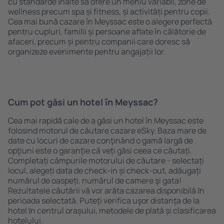
cu standarde ȋnalte să ofere un meniu variabil, zone de
wellness precum spa și fitness, și activități pentru copii.
Cea mai bună cazare în Meyssac este o alegere perfectă
pentru cupluri, familii și persoane aflate în călătorie de
afaceri, precum și pentru companii care doresc să
organizeze evenimente pentru angajații lor.
Cum pot găsi un hotel în Meyssac?
Cea mai rapidă cale de a găsi un hotel în Meyssac este
folosind motorul de căutare cazare eSky. Baza mare de
date cu locuri de cazare conţinând o gamă largă de
opţiuni este o garanție că veți găsi ceea ce căutați.
Completați câmpurile motorului de căutare - selectați
locul, alegeți data de check-in și check-out, adăugați
numărul de oaspeți, numărul de camere şi gata!
Rezultatele căutării vă vor arăta cazarea disponibilă ȋn
perioada selectată. Puteți verifica uşor distanța de la
hotel ȋn centrul orașului, metodele de plată și clasificarea
hotelului.