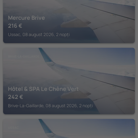
Mercure Brive
216
€
Ussac, 08 august 2026, 2 nopți
BRIVE-LA-GAILLARDE
Hôtel & SPA Le Chêne Vert
242
€
Brive-La-Gaillarde, 08 august 2026, 2 nopți
USSAC