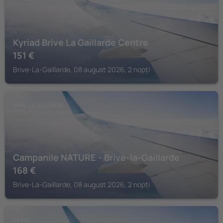
Kyriad Brive La Gaillarde Centre
151
€
Brive-La-Gaillarde, 08 august 2026, 2 nopți
BRIVE-LA-GAILLARDE
Campanile NATURE - Brive-la-Gaillarde
168
€
Brive-La-Gaillarde, 08 august 2026, 2 nopți
USSAC