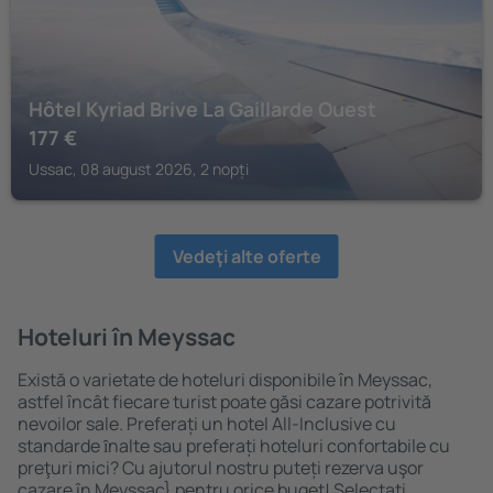
Hôtel Kyriad Brive La Gaillarde Ouest
177
€
Ussac, 08 august 2026, 2 nopți
Vedeţi alte oferte
Hoteluri în Meyssac
Există o varietate de hoteluri disponibile în Meyssac,
astfel încât fiecare turist poate găsi cazare potrivită
nevoilor sale. Preferați un hotel All-Inclusive cu
standarde ȋnalte sau preferați hoteluri confortabile cu
preţuri mici? Cu ajutorul nostru puteți rezerva uşor
cazare în Meyssac} pentru orice buget! Selectați