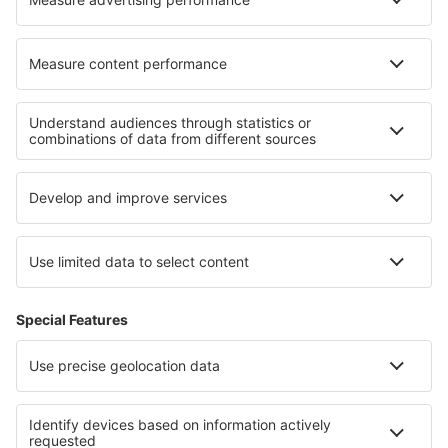
Cele mai bune hoteluri - regiuni
Hoteluri în Normandia
Hoteluri în Ile-de-France
Hoteluri în Burgundia
Hoteluri în Alpe d'Huez
Hoteluri în Tignes
Hoteluri in Chiang Rai
Hoteluri În Mehedinți județul
Hoteluri in Polonia Mică
Hoteluri in Parcul Național Saguaro
Hoteluri in Guvernoratul Sharqia