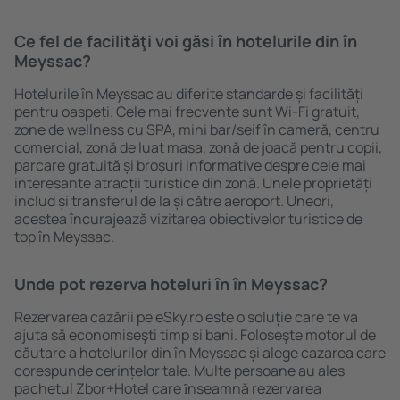
Ce fel de facilităţi voi găsi ȋn hotelurile din în
Meyssac?
Hotelurile în Meyssac au diferite standarde și facilități
pentru oaspeți. Cele mai frecvente sunt Wi-Fi gratuit,
zone de wellness cu SPA, mini bar/seif în cameră, centru
comercial, zonă de luat masa, zonă de joacă pentru copii,
parcare gratuită și broșuri informative despre cele mai
interesante atracții turistice din zonă. Unele proprietăți
includ și transferul de la și către aeroport. Uneori,
acestea încurajează vizitarea obiectivelor turistice de
top în Meyssac.
Unde pot rezerva hoteluri ȋn în Meyssac?
Rezervarea cazării pe eSky.ro este o soluție care te va
ajuta să economiseşti timp și bani. Foloseşte motorul de
căutare a hotelurilor din în Meyssac și alege cazarea care
corespunde cerințelor tale. Multe persoane au ales
pachetul Zbor+Hotel care ȋnseamnă rezervarea