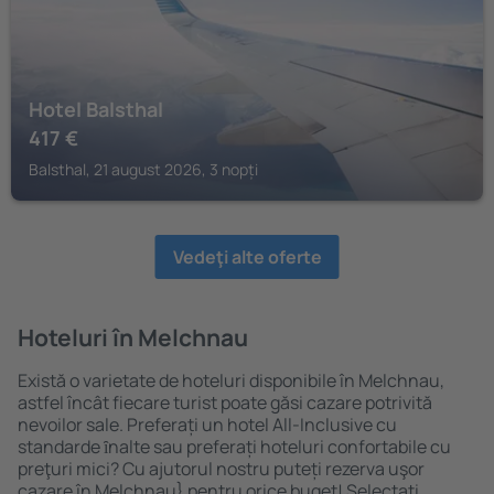
Hotel Balsthal
417
€
Balsthal, 21 august 2026, 3 nopți
Vedeţi alte oferte
Hoteluri în Melchnau
Există o varietate de hoteluri disponibile în Melchnau,
astfel încât fiecare turist poate găsi cazare potrivită
nevoilor sale. Preferați un hotel All-Inclusive cu
standarde ȋnalte sau preferați hoteluri confortabile cu
preţuri mici? Cu ajutorul nostru puteți rezerva uşor
cazare în Melchnau} pentru orice buget! Selectați