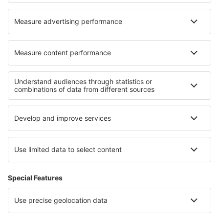
Hoteluri în Chillicothe
Cele mai bune hoteluri - regiuni
Hoteluri în Zermatt
Hoteluri în Davos Klosters
Hoteluri în St. Moritz
Hoteluri în Saas-Fee
Hoteluri în Jungfrau
Hoteluri În Cluj-Napoca județul
Hoteluri in Voievodatul Subcarpatia
Hoteluri În Ilfov județul
Hoteluri in Dalmatia
Hoteluri in Parcul Național Augrabies Falls