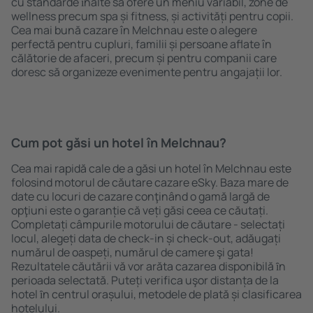
cu standarde ȋnalte să ofere un meniu variabil, zone de
wellness precum spa și fitness, și activități pentru copii.
Cea mai bună cazare în Melchnau este o alegere
perfectă pentru cupluri, familii și persoane aflate în
călătorie de afaceri, precum și pentru companii care
doresc să organizeze evenimente pentru angajații lor.
Cum pot găsi un hotel în Melchnau?
Cea mai rapidă cale de a găsi un hotel în Melchnau este
folosind motorul de căutare cazare eSky. Baza mare de
date cu locuri de cazare conţinând o gamă largă de
opţiuni este o garanție că veți găsi ceea ce căutați.
Completați câmpurile motorului de căutare - selectați
locul, alegeți data de check-in și check-out, adăugați
numărul de oaspeți, numărul de camere şi gata!
Rezultatele căutării vă vor arăta cazarea disponibilă ȋn
perioada selectată. Puteți verifica uşor distanța de la
hotel ȋn centrul orașului, metodele de plată și clasificarea
hotelului.