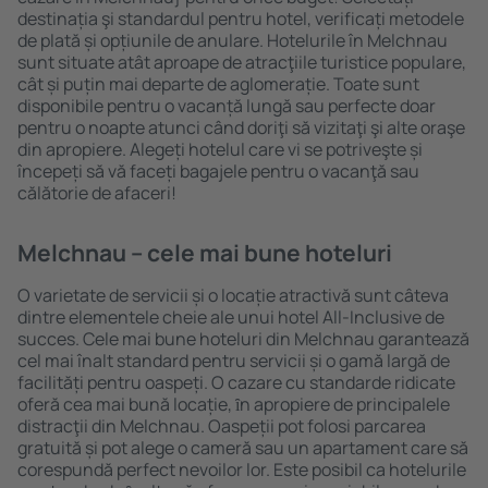
destinația şi standardul pentru hotel, verificați metodele
de plată și opțiunile de anulare. Hotelurile în Melchnau
sunt situate atât aproape de atracţiile turistice populare,
cât și puțin mai departe de aglomerație. Toate sunt
disponibile pentru o vacanță lungă sau perfecte doar
pentru o noapte atunci când doriţi să vizitaţi şi alte oraşe
din apropiere. Alegeți hotelul care vi se potriveşte și
începeți să vă faceți bagajele pentru o vacanţă sau
călătorie de afaceri!
Melchnau – cele mai bune hoteluri
O varietate de servicii și o locație atractivă sunt câteva
dintre elementele cheie ale unui hotel All-Inclusive de
succes. Cele mai bune hoteluri din Melchnau garantează
cel mai înalt standard pentru servicii și o gamă largă de
facilități pentru oaspeți. O cazare cu standarde ridicate
oferă cea mai bună locație, ȋn apropiere de principalele
distracţii din Melchnau. Oaspeții pot folosi parcarea
gratuită și pot alege o cameră sau un apartament care să
corespundă perfect nevoilor lor. Este posibil ca hotelurile