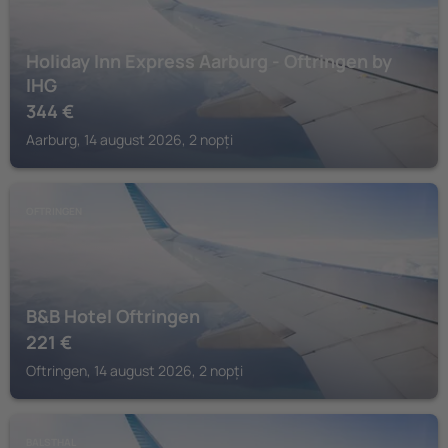
Holiday Inn Express Aarburg - Oftringen by
IHG
344
€
Aarburg, 14 august 2026, 2 nopți
OFTRINGEN
B&B Hotel Oftringen
221
€
Oftringen, 14 august 2026, 2 nopți
BALSTHAL