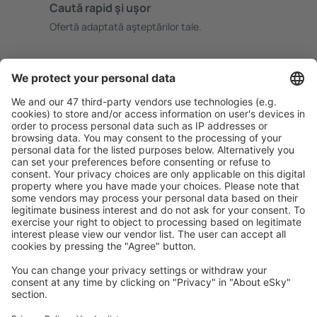
Caută rapid şi uşor
Ofertă adaptată aşteptărilor tale.
Planifică ȋn siguranţă
Rezervare fără griji cu opțiune gratuită de anulare.
Economiseşte mai mult
Prețuri atractive și oferte speciale pentru utilizatorii
conectați.
Cazarea preferată
Alege din peste 1,3 mil. de opţiuni: hoteluri, cabane,
apartamente și altele.
Cele mai căutate hoteluri de către utilizatorii eSky
Hoteluri în Elveţia - Orașe populare