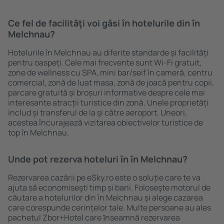
Ce fel de facilităţi voi găsi ȋn hotelurile din în
Melchnau?
Hotelurile în Melchnau au diferite standarde și facilități
pentru oaspeți. Cele mai frecvente sunt Wi-Fi gratuit,
zone de wellness cu SPA, mini bar/seif în cameră, centru
comercial, zonă de luat masa, zonă de joacă pentru copii,
parcare gratuită și broșuri informative despre cele mai
interesante atracții turistice din zonă. Unele proprietăți
includ și transferul de la și către aeroport. Uneori,
acestea încurajează vizitarea obiectivelor turistice de
top în Melchnau.
Unde pot rezerva hoteluri ȋn în Melchnau?
Rezervarea cazării pe eSky.ro este o soluție care te va
ajuta să economiseşti timp și bani. Foloseşte motorul de
căutare a hotelurilor din în Melchnau și alege cazarea
care corespunde cerințelor tale. Multe persoane au ales
pachetul Zbor+Hotel care ȋnseamnă rezervarea