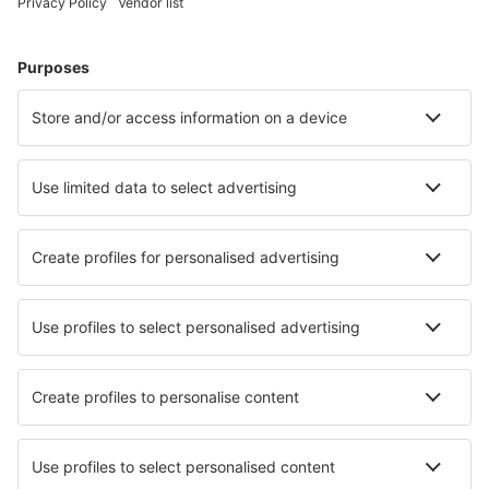
Hoteluri în Zurich
Hoteluri în Lugano
Hoteluri în Grindelwald
Hoteluri în Nendaz
Hoteluri în Zermatt
Hoteluri în Andermatt
Hoteluri în Leytron
Hoteluri în Flims
Hoteluri în Verbier
Hoteluri în Lenk
Cele mai bune hoteluri - orașe
Hoteluri în Kisdorf
Hoteluri în Protte
Hoteluri în Shiling
Hoteluri în Kaub
Hoteluri în Fougueyrolles
Hoteluri în Lake Powell
Hoteluri în Arguedas
Hoteluri în Winningen
Hoteluri în Pusy-et-Épenoux