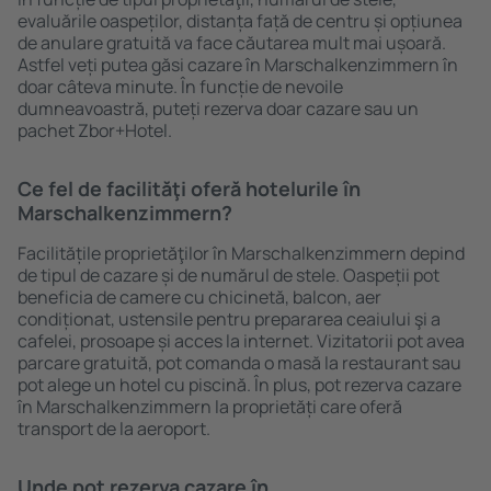
evaluările oaspeților, distanța față de centru și opțiunea
de anulare gratuită va face căutarea mult mai ușoară.
Astfel veți putea găsi cazare în Marschalkenzimmern în
doar câteva minute. În funcție de nevoile
dumneavoastră, puteți rezerva doar cazare sau un
pachet Zbor+Hotel.
Ce fel de facilităţi oferă hotelurile în
Marschalkenzimmern?
Facilitățile proprietăţilor în Marschalkenzimmern depind
de tipul de cazare și de numărul de stele. Oaspeții pot
beneficia de camere cu chicinetă, balcon, aer
condiționat, ustensile pentru prepararea ceaiului şi a
cafelei, prosoape și acces la internet. Vizitatorii pot avea
parcare gratuită, pot comanda o masă la restaurant sau
pot alege un hotel cu piscină. În plus, pot rezerva cazare
în Marschalkenzimmern la proprietăți care oferă
transport de la aeroport.
Unde pot rezerva cazare în