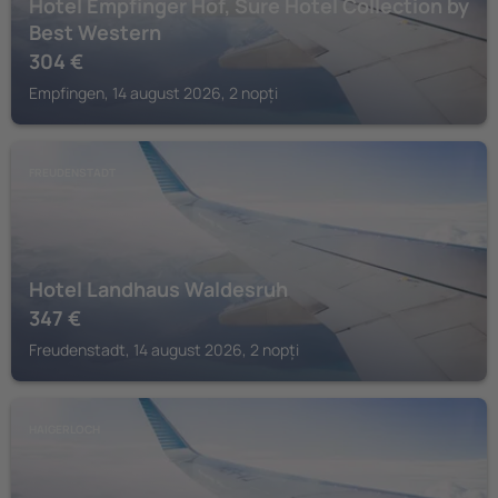
Hotel Empfinger Hof, Sure Hotel Collection by
Best Western
304
€
Empfingen, 14 august 2026, 2 nopți
FREUDENSTADT
Hotel Landhaus Waldesruh
347
€
Freudenstadt, 14 august 2026, 2 nopți
HAIGERLOCH