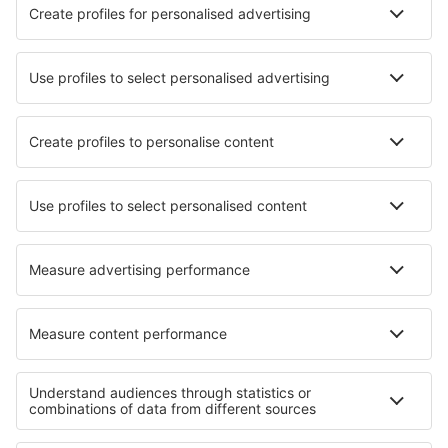
Cele mai bune locuri de cazare - orașe
Cazare în Tauste
Cazare în Cudrefin
Cazare în Gerzat
Cazare în Aviles
Cazare în Brockenhurst
Cazare în Grand-Laviers
Cazare în Sant Boi De Llobregat
Cazare în Moral De Calatrava
Cazare în Mandela
Cazare în Yarmouth
Cele mai bune locuri de cazare - regiuni
Cazare în Rugen
Cazare in Lake Constance
Cazare in Ore Mountains
Cazare in Bavarian Alps
Cazare in Black Forest
Cazare in Attersee