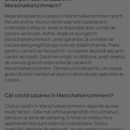
Marschalkenzimmern?
Rezervările pentru cazare în Marschalkenzimmern pot fi
făcute online. Atunci când rezervați cazarea prin
intermediul eSky.ro, aveţi la dispoziţie doar unităţi de
cazare verificate. Astfel, după ce ajungeți în
Marschalkenzimmern, aveţi garanţia că unitatea de
cazare este pregătită aşa cum aţi stabilit ȋnainte. Plata
pentru cameră se face printr-un sistem de plată sau prin
cardul de credit. Dacă renunţaţi la călătorie, aveți dreptul
de a anula gratuit rezervarea de cazare în
Marschalkenzimmern. Termenul limită pentru anularea
gratuită este menţionat atunci când căutați opţiunile de
cazare.
Cât costă cazarea în Marschalkenzimmern?
Costul cazării în Marschalkenzimmern depinde de mai
mulți factori. Cele mai ieftine proprietăți includ hanuri,
pensiuni și zone de camping, în timp ce hotelurile și
apartamentele sunt cele mai costisitoare. Costul
rezervării depinde de perioadă, durata șederii și numărul