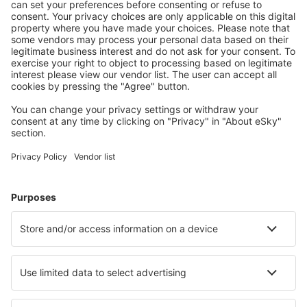
conectați.
Cazarea preferată
Alege din peste 1,3 mil. de opţiuni: hoteluri, cabane,
apartamente și altele.
Cele mai căutate cazări de către utilizatorii eSky
Cazare în Germania - Orașe populare
Cazare în Zingst
Cazare în Gromitz
Cazare în Westerland
Cazare în Heringsdorf
Cazare Westerhever
Cazare în Düsseldorf
Cazare în Fuhlendorf
Cazare în Wilhelmshaven
Cazare în Ahrenshoop
Cazare în Zierow