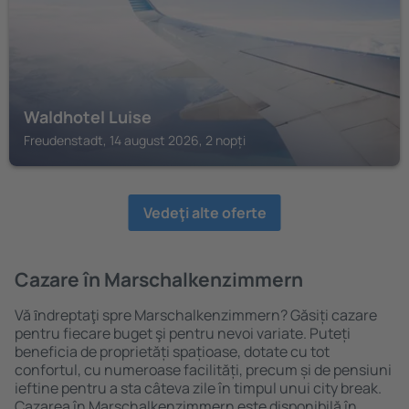
Waldhotel Luise
Freudenstadt, 14 august 2026, 2 nopți
Vedeţi alte oferte
Cazare în Marschalkenzimmern
Vă ȋndreptaţi spre Marschalkenzimmern? Găsiți cazare
pentru fiecare buget şi pentru nevoi variate. Puteți
beneficia de proprietăți spațioase, dotate cu tot
confortul, cu numeroase facilități, precum și de pensiuni
ieftine pentru a sta câteva zile în timpul unui city break.
Cazarea în Marschalkenzimmern este disponibilă în