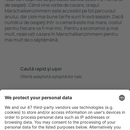
de oaspeți. Când vine vorba de cazare, oraşul
Marschalkenzimmern este accesibil pe tot parcursul
anului, dar cele mai bune tarife sunt în extrasezon. Dacă
numărul de oaspeţi ȋntr-o cameră este mai mare, costul
pentru fiecare va fi mai mic. Pentru a economisi şi mai
mult, rezervați cazare în Marschalkenzimmern pentru
mai mult de o săptămână.
Caută rapid şi uşor
Ofertă adaptată aşteptărilor tale.
Planifică ȋn siguranţă
Rezervare fără griji cu opțiune gratuită de anulare.
Economiseşte mai mult
Prețuri atractive și oferte speciale pentru utilizatorii