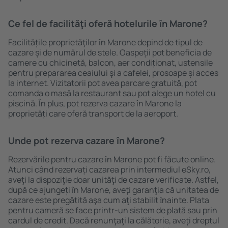
Ce fel de facilităţi oferă hotelurile în Marone?
Facilitățile proprietăţilor în Marone depind de tipul de
cazare și de numărul de stele. Oaspeții pot beneficia de
camere cu chicinetă, balcon, aer condiționat, ustensile
pentru prepararea ceaiului şi a cafelei, prosoape și acces
la internet. Vizitatorii pot avea parcare gratuită, pot
comanda o masă la restaurant sau pot alege un hotel cu
piscină. În plus, pot rezerva cazare în Marone la
proprietăți care oferă transport de la aeroport.
Unde pot rezerva cazare în Marone?
Rezervările pentru cazare în Marone pot fi făcute online.
Atunci când rezervați cazarea prin intermediul eSky.ro,
aveţi la dispoziţie doar unităţi de cazare verificate. Astfel,
după ce ajungeți în Marone, aveţi garanţia că unitatea de
cazare este pregătită aşa cum aţi stabilit ȋnainte. Plata
pentru cameră se face printr-un sistem de plată sau prin
cardul de credit. Dacă renunţaţi la călătorie, aveți dreptul