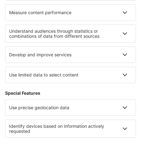
Cele mai bune locuri de cazare - regiuni
Cazare in Val Rendena
Cazare in Sardinia
Cazare in Liguria
Cazare in Lacul Garda
Cazare in Italian Alps
Cazare in Voievodatul Cuiavia și Pomerania
Cazare in Pomeranian Lakeland
Cazare in Amazonas
Cazare in Mykonos
Cazare in Przemyskie Mountains