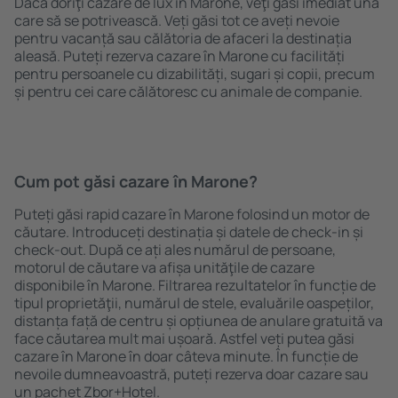
Dacă doriţi cazare de lux în Marone, veţi găsi imediat una
care să se potrivească. Veți găsi tot ce aveți nevoie
pentru vacanță sau călătoria de afaceri la destinația
aleasă. Puteți rezerva cazare în Marone cu facilități
pentru persoanele cu dizabilități, sugari și copii, precum
și pentru cei care călătoresc cu animale de companie.
Cum pot găsi cazare în Marone?
Puteți găsi rapid cazare în Marone folosind un motor de
căutare. Introduceți destinația și datele de check-in și
check-out. După ce ați ales numărul de persoane,
motorul de căutare va afișa unităţile de cazare
disponibile în Marone. Filtrarea rezultatelor în funcție de
tipul proprietăţii, numărul de stele, evaluările oaspeților,
distanța față de centru și opțiunea de anulare gratuită va
face căutarea mult mai ușoară. Astfel veți putea găsi
cazare în Marone în doar câteva minute. În funcție de
nevoile dumneavoastră, puteți rezerva doar cazare sau
un pachet Zbor+Hotel.