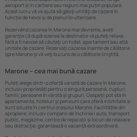
aeroport și în cartiere sau regiuni mai puțin populare.
Acest lucru vă va ajuta să găsiţi unităţi de cazare în
funcție de nevoi și de planurile ulterioare.
Rezervând cazarea în Marone mai devreme, aveți
garanţia că după sosirea la destinație vă puteţi relaxa,
fără a fi nevoie să căutaţi un hotel, apartament sau altă
unitate de cazare. Rezervaţi cazarea înainte de călătoria
spre Marone și vă veţi bucura de o călătorie liniştită.
Marone – cea mai bună cazare
Puteți alege dintr-o ofertă variată de cazare în Marone,
inclusiv proprietăți pentru o singură persoană, cupluri,
familii, persoane ȋn vârstă și grupuri. Oaspeţii pot sta în
apartamente, hoteluri și pensiuni care oferă intimitate și
sunt situate în centrul orașului Marone. Facilitățile din
apropiere, inclusiv companii de închirieri auto, transport
public, magazine, centre de reparaţii și locuri de relaxare
sau distracţie, garantează o vacanță extraordinară.