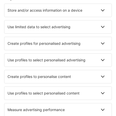
Cazare în Milano
Cazare în Roma
Cazare în Florenţa
Cazare în Napoli
Cazare în Palermo
Cazare în Alghero
Cazare în Matera
Cazare în Alassio
Cazare în Mazara del Vallo
Cazare în Rapallo
Cele mai bune locuri de cazare - orașe
Cazare în Tighmert
Cazare în Barra Bonita
Cazare în Ahrensburg
Cazare în Nowa Sarzyna
Cazare în Irueste
Cazare în Healdsburg
Cazare în Bondary
Cazare în Amfreville La Mivoie
Cazare în Xalo
Cazare în Alaior