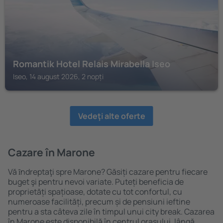
Romantik Hotel Relais Mirabella Iseo
Iseo, 14 august 2026, 2 nopți
Vedeţi alte oferte
Cazare în Marone
Vă ȋndreptaţi spre Marone? Găsiți cazare pentru fiecare
buget şi pentru nevoi variate. Puteți beneficia de
proprietăți spațioase, dotate cu tot confortul, cu
numeroase facilități, precum și de pensiuni ieftine
pentru a sta câteva zile în timpul unui city break. Cazarea
în Marone este disponibilă în centrul orașului, lângă