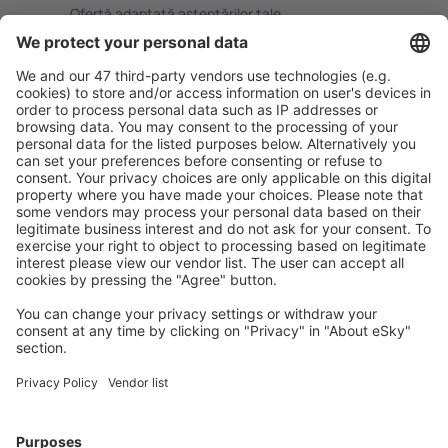
Ofertă adaptată aşteptărilor tale.
Planifică ȋn siguranţă
Rezervare fără griji cu opțiune gratuită de anulare.
Economiseşte mai mult
Prețuri atractive și oferte speciale pentru utilizatorii
conectați.
Cazarea preferată
Alege din peste 1,3 mil. de opţiuni: hoteluri, cabane,
apartamente și altele.
Cele mai căutate cazări de către utilizatorii eSky
Cazare în Italia - Orașe populare