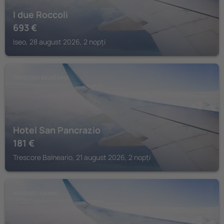
I due Roccoli
693
€
Iseo, 28 august 2026, 2 nopți
TRESCORE BALNEARIO
Hotel San Pancrazio
181
€
Trescore Balneario, 21 august 2026, 2 nopți
RODENGO SAIANO