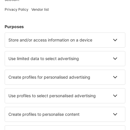
Cele mai căutate cazări de către utilizatorii eSky
Cazare în Suedia - Orașe populare
Cazare în Ystad
Cazare în Stockholm
Cazare în Goteborg
Cazare în Salen
Cazare în Visby
Cazare în Hoor
Cazare în Kil
Cazare în Flen
Cazare în Mellerud
Cazare Vittaryd
Cele mai bune locuri de cazare - orașe
Cazare în Forest
Cazare în Great Neck
Cazare în Schonebeck
Cazare în Saint-Donat-sur-l'Herbasse