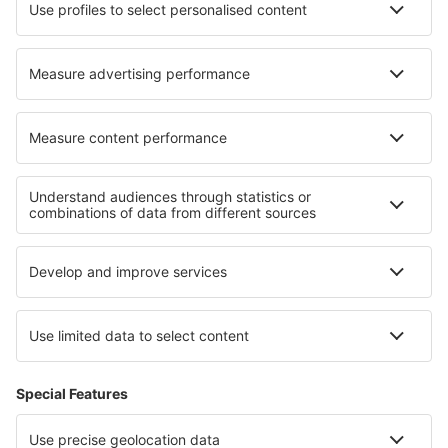
Cazare în Martignacco
Cazare în Tongue
Cazare în Sutton
Cazare în Concon
Cazare în Saint-Cricq-Chalosse
Cazare în Koczi
Cele mai bune locuri de cazare - regiuni
Cazare în Gotland
Cazare in Padjelanta National Park
Cazare in Tyresta National Park
Cazare in Sarek National Park
Cazare in Farnebofjarden National Park
Cazare in Nevada
Cazare in Pomeranian Lakeland
Cazare în Southport
Cazare in Gabrovo
Cazare în Parcul Național Banff