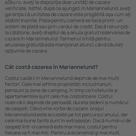
eSky.ro, aveţi la dispoziţie doar unităţi de cazare
verificate. Astfel, după ce ajungeți în Mariannelund, aveţi
garanţia că unitatea de cazare este pregătită aşa cum aţi
stabilit ȋnainte. Plata pentru cameră se face printr-un
sistem de plată sau prin cardul de credit. Dacă renunţaţi
la călătorie, aveți dreptul de a anula gratuit rezervarea de
cazare în Mariannelund. Termenul limită pentru
anularea gratuită este menţionat atunci când căutați
opţiunile de cazare.
Cât costă cazarea în Mariannelund?
Costul cazării în Mariannelund depinde de mai mulți
factori. Cele mai ieftine proprietăți includ hanuri,
pensiuni și zone de camping, în timp ce hotelurile și
apartamentele sunt cele mai costisitoare. Costul
rezervării depinde de perioadă, durata șederii și numărul
de oaspeți. Când vine vorba de cazare, oraşul
Mariannelund este accesibil pe tot parcursul anului, dar
cele mai bune tarife sunt în extrasezon. Dacă numărul de
oaspeţi ȋntr-o cameră este mai mare, costul pentru
fiecare va fi mai mic. Pentru a economisi şi mai mult,