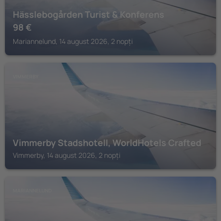
Hässlebogården Turist & Konferens
98
€
Mariannelund, 14 august 2026, 2 nopți
VIMMERBY
Vimmerby Stadshotell, WorldHotels Crafted
Vimmerby, 14 august 2026, 2 nopți
MARIANNELUND