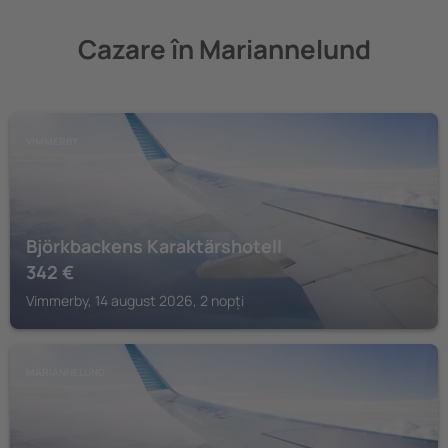
Cazare în Mariannelund
VIMMERBY
Björkbackens Karaktärshotell
342
€
Vimmerby, 14 august 2026, 2 nopți
MARIANNELUND