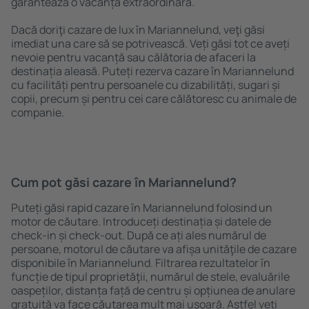
garantează o vacanță extraordinară.
Dacă doriţi cazare de lux în Mariannelund, veţi găsi
imediat una care să se potrivească. Veți găsi tot ce aveți
nevoie pentru vacanță sau călătoria de afaceri la
destinația aleasă. Puteți rezerva cazare în Mariannelund
cu facilități pentru persoanele cu dizabilități, sugari și
copii, precum și pentru cei care călătoresc cu animale de
companie.
Cum pot găsi cazare în Mariannelund?
Puteți găsi rapid cazare în Mariannelund folosind un
motor de căutare. Introduceți destinația și datele de
check-in și check-out. După ce ați ales numărul de
persoane, motorul de căutare va afișa unităţile de cazare
disponibile în Mariannelund. Filtrarea rezultatelor în
funcție de tipul proprietăţii, numărul de stele, evaluările
oaspeților, distanța față de centru și opțiunea de anulare
gratuită va face căutarea mult mai ușoară. Astfel veți