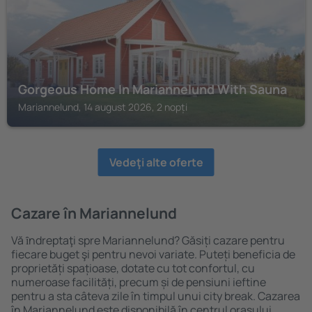
Gorgeous Home In Mariannelund With Sauna
Mariannelund, 14 august 2026, 2 nopți
Vedeţi alte oferte
Cazare în Mariannelund
Vă ȋndreptaţi spre Mariannelund? Găsiți cazare pentru
fiecare buget şi pentru nevoi variate. Puteți beneficia de
proprietăți spațioase, dotate cu tot confortul, cu
numeroase facilități, precum și de pensiuni ieftine
pentru a sta câteva zile în timpul unui city break. Cazarea
în Mariannelund este disponibilă în centrul orașului,