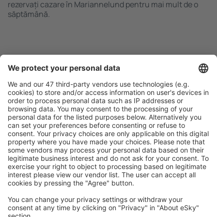
rezervați cazare în Mariannelund pentru mai mult de o
săptămână.
Caută rapid şi uşor
Ofertă adaptată aşteptărilor tale.
Planifică ȋn siguranţă
Rezervare fără griji cu opțiune gratuită de anulare.
Economiseşte mai mult
Prețuri atractive și oferte speciale pentru utilizatorii
conectați.
Cazarea preferată
Alege din peste 1,3 mil. de opţiuni: hoteluri, cabane,
apartamente și altele.