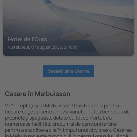
Hotel de l'Ours
Vuiteboeuf, 07 august 2026, 2 nopți
Vedeţi alte oferte
Cazare în Malbuisson
Vă ȋndreptaţi spre Malbuisson? Găsiți cazare pentru
fiecare buget şi pentru nevoi variate. Puteți beneficia de
proprietăți spațioase, dotate cu tot confortul, cu
numeroase facilități, precum și de pensiuni ieftine
pentru a sta câteva zile în timpul unui city break. Cazarea
în Malbuisson este disponibilă în centrul orașului, lângă