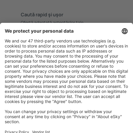
Caută rapid şi uşor
Ofertă adaptată aşteptărilor tale.
Planifică ȋn siguranţă
Rezervare fără griji cu opțiune gratuită de anulare.
Economiseşte mai mult
Prețuri atractive și oferte speciale pentru utilizatorii
conectați.
Cazarea preferată
Alege din peste 1,3 mil. de opţiuni: hoteluri, cabane,
apartamente și altele.
Cele mai căutate cazări de către utilizatorii eSky