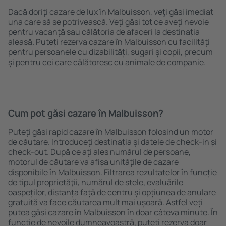
Dacă doriţi cazare de lux în Malbuisson, veţi găsi imediat
una care să se potrivească. Veți găsi tot ce aveți nevoie
pentru vacanță sau călătoria de afaceri la destinația
aleasă. Puteți rezerva cazare în Malbuisson cu facilități
pentru persoanele cu dizabilități, sugari și copii, precum
și pentru cei care călătoresc cu animale de companie.
Cum pot găsi cazare în Malbuisson?
Puteți găsi rapid cazare în Malbuisson folosind un motor
de căutare. Introduceți destinația și datele de check-in și
check-out. După ce ați ales numărul de persoane,
motorul de căutare va afișa unităţile de cazare
disponibile în Malbuisson. Filtrarea rezultatelor în funcție
de tipul proprietăţii, numărul de stele, evaluările
oaspeților, distanța față de centru și opțiunea de anulare
gratuită va face căutarea mult mai ușoară. Astfel veți
putea găsi cazare în Malbuisson în doar câteva minute. În
funcție de nevoile dumneavoastră, puteți rezerva doar