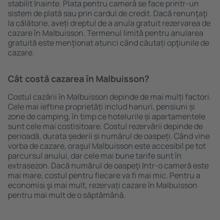
stabilit ȋnainte. Plata pentru cameră se face printr-un
sistem de plată sau prin cardul de credit. Dacă renunţaţi
la călătorie, aveți dreptul de a anula gratuit rezervarea de
cazare în Malbuisson. Termenul limită pentru anularea
gratuită este menţionat atunci când căutați opţiunile de
cazare.
Cât costă cazarea în Malbuisson?
Costul cazării în Malbuisson depinde de mai mulți factori.
Cele mai ieftine proprietăți includ hanuri, pensiuni și
zone de camping, în timp ce hotelurile și apartamentele
sunt cele mai costisitoare. Costul rezervării depinde de
perioadă, durata șederii și numărul de oaspeți. Când vine
vorba de cazare, oraşul Malbuisson este accesibil pe tot
parcursul anului, dar cele mai bune tarife sunt în
extrasezon. Dacă numărul de oaspeţi ȋntr-o cameră este
mai mare, costul pentru fiecare va fi mai mic. Pentru a
economisi şi mai mult, rezervați cazare în Malbuisson
pentru mai mult de o săptămână.