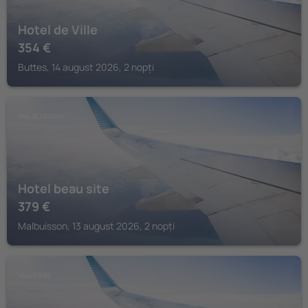
Hotel de Ville
354
€
Buttes, 14 august 2026, 2 nopți
MALBUISSON
Hotel beau site
379
€
Malbuisson, 13 august 2026, 2 nopți
VALLORBE