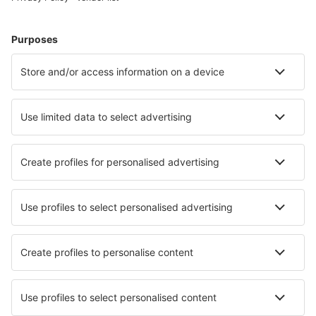
Cazare în Franţa - Orașe populare
Cazare în Frejus
Cazare în Le Cap d`Agde
Cazare în Paris
Cazare în Cannes
Cazare în Nisa
Cazare în Tours
Cazare în Aix-les-Bains
Cazare în Arâches
Cazare în Quiberon
Cazare în Morillon
Cele mai bune locuri de cazare - orașe
Cazare în Roberts Creek
Cazare în Kušneri
Cazare în Guils de Cerdana
Cazare în Hendersonville
Cazare în Yanagawa
Cazare în Brazatortas