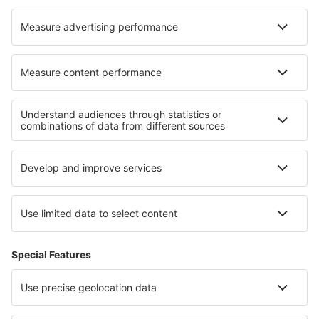
Cazare în Mordogan
Cazare în Roeland Park
Cazare în Casciana Terme
Cazare în Elabuga
Cele mai bune locuri de cazare - regiuni
Cazare în La Plagne
Cazare în Valmeinier
Cazare în regiunea Lacului Geneva
Cazare în Franța
Cazare în Val d'Isère
Cazare în Tolima
Cazare în Transilvania
Cazare in Bavarian Alps
Cazare in North Puerto Rico
Cazare în Hochpustertal