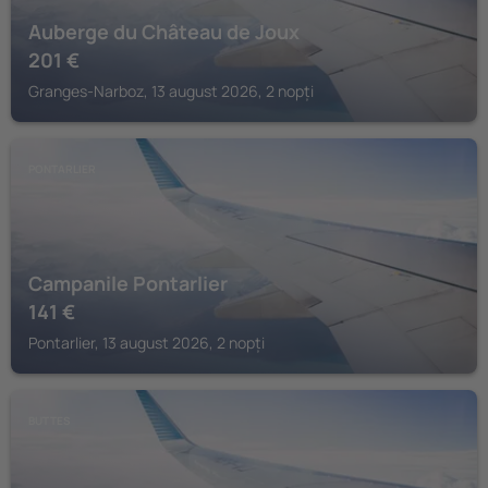
Auberge du Château de Joux
201
€
Granges-Narboz, 13 august 2026, 2 nopți
PONTARLIER
Campanile Pontarlier
141
€
Pontarlier, 13 august 2026, 2 nopți
BUTTES