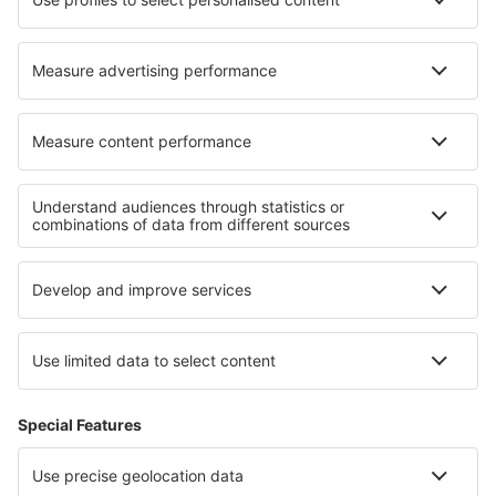
Hoteluri în Mentor
Hoteluri în Fort Wright
Cele mai bune hoteluri - regiuni
Hoteluri în Guernsey
Hoteluri în Southport
Hoteluri ȋn Irlanda de Nord
Hoteluri in Wales
Hoteluri in Anglesey
Hoteluri on East Frisian Islands
Hoteluri in Parcul Național Saguaro
Hoteluri în Paphos
Hoteluri in Regiunea Sofia
Hoteluri către Languedoc-Roussillon