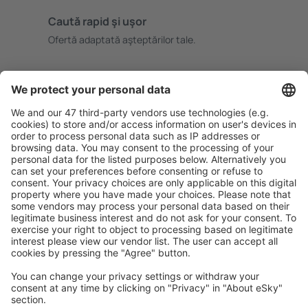
Caută rapid şi uşor
Ofertă adaptată aşteptărilor tale.
Planifică ȋn siguranţă
Rezervare fără griji cu opțiune gratuită de anulare.
Economiseşte mai mult
Prețuri atractive și oferte speciale pentru utilizatorii
conectați.
Cazarea preferată
Alege din peste 1,3 mil. de opţiuni: hoteluri, cabane,
apartamente și altele.
Cele mai căutate hoteluri de către utilizatorii eSky