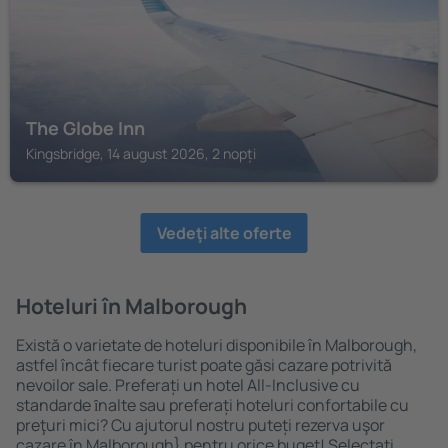
The Globe Inn
Kingsbridge, 14 august 2026, 2 nopți
Vedeţi alte oferte
Hoteluri în Malborough
Există o varietate de hoteluri disponibile în Malborough,
astfel încât fiecare turist poate găsi cazare potrivită
nevoilor sale. Preferați un hotel All-Inclusive cu
standarde ȋnalte sau preferați hoteluri confortabile cu
preţuri mici? Cu ajutorul nostru puteți rezerva uşor
cazare în Malborough} pentru orice buget! Selectați