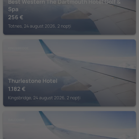
Best Western The Dartmouth Hotel Golf &
Spa
256
€
Totnes, 24 august 2026, 2 nopți
KINGSBRIDGE
Thurlestone Hotel
1.182
€
Kingsbridge, 24 august 2026, 2 nopți
SALCOMBE