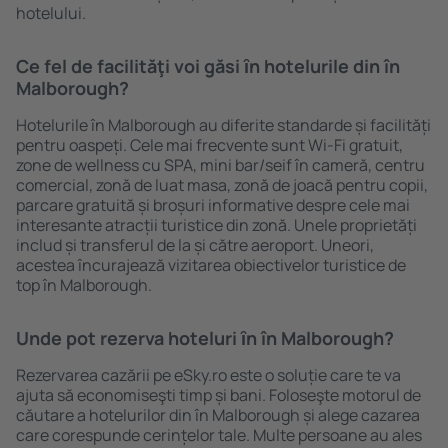
hotelului.
Ce fel de facilităţi voi găsi ȋn hotelurile din în
Malborough?
Hotelurile în Malborough au diferite standarde și facilități
pentru oaspeți. Cele mai frecvente sunt Wi-Fi gratuit,
zone de wellness cu SPA, mini bar/seif în cameră, centru
comercial, zonă de luat masa, zonă de joacă pentru copii,
parcare gratuită și broșuri informative despre cele mai
interesante atracții turistice din zonă. Unele proprietăți
includ și transferul de la și către aeroport. Uneori,
acestea încurajează vizitarea obiectivelor turistice de
top în Malborough.
Unde pot rezerva hoteluri ȋn în Malborough?
Rezervarea cazării pe eSky.ro este o soluție care te va
ajuta să economiseşti timp și bani. Foloseşte motorul de
căutare a hotelurilor din în Malborough și alege cazarea
care corespunde cerințelor tale. Multe persoane au ales