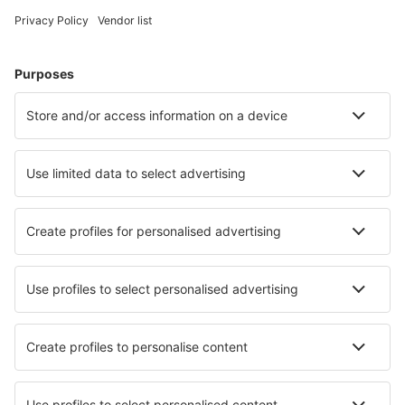
Hoteluri în Marea Britanie - Orașe populare
Hoteluri în Edinburgh
Hoteluri în Liverpool
Hoteluri în Londra
Hoteluri în Birmingham
Hoteluri în Manchester
Hoteluri în Carmarthen
Hoteluri în Ashbourne
Hoteluri în Skegness
Hoteluri în Canterbury
Hoteluri în Hereford
Cele mai bune hoteluri - orașe
Hoteluri în Nimfaíon
Hoteluri în Berkeley Springs
Hoteluri în Kakadu
Hoteluri în El Far D´emporda
Hoteluri în Los Chiles
Hoteluri în Eggares
Hoteluri în Vergheas
Hoteluri în Guysborough