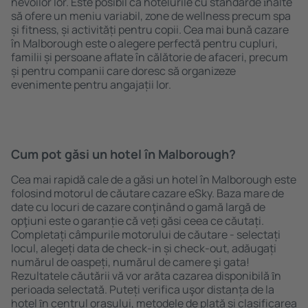
nevoilor lor. Este posibil ca hotelurile cu standarde ȋnalte
să ofere un meniu variabil, zone de wellness precum spa
și fitness, și activități pentru copii. Cea mai bună cazare
în Malborough este o alegere perfectă pentru cupluri,
familii și persoane aflate în călătorie de afaceri, precum
și pentru companii care doresc să organizeze
evenimente pentru angajații lor.
Cum pot găsi un hotel în Malborough?
Cea mai rapidă cale de a găsi un hotel în Malborough este
folosind motorul de căutare cazare eSky. Baza mare de
date cu locuri de cazare conţinând o gamă largă de
opţiuni este o garanție că veți găsi ceea ce căutați.
Completați câmpurile motorului de căutare - selectați
locul, alegeți data de check-in și check-out, adăugați
numărul de oaspeți, numărul de camere şi gata!
Rezultatele căutării vă vor arăta cazarea disponibilă ȋn
perioada selectată. Puteți verifica uşor distanța de la
hotel ȋn centrul orașului, metodele de plată și clasificarea