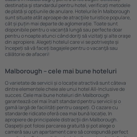
destinația şi standardul pentru hotel, verificați metodele
de plată și opțiunile de anulare. Hotelurile în Malborough
sunt situate atât aproape de atracţiile turistice populare,
cât și puțin mai departe de aglomerație. Toate sunt
disponibile pentru o vacanță lungă sau perfecte doar
pentru o noapte atunci când doriţi să vizitaţi şi alte oraşe
din apropiere. Alegeți hotelul care vi se potriveşte și
începeți să vă faceți bagajele pentru o vacanţă sau
călătorie de afaceri!
Malborough – cele mai bune hoteluri
O varietate de servicii și o locație atractivă sunt câteva
dintre elementele cheie ale unui hotel All-Inclusive de
succes. Cele mai bune hoteluri din Malborough
garantează cel mai înalt standard pentru servicii și o
gamă largă de facilități pentru oaspeți. O cazare cu
standarde ridicate oferă cea mai bună locație, ȋn
apropiere de principalele distracţii din Malborough.
Oaspeții pot folosi parcarea gratuită și pot alege o
cameră sau un apartament care să corespundă perfect