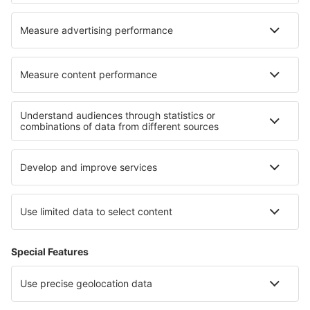
Hoteluri în Surbiton
Hoteluri în Loubens-Lauragais
Cele mai bune hoteluri - regiuni
Hoteluri in Chiang Mai
Hoteluri in Chiang Rai
Hoteluri in Phangan
Hoteluri on Ko Lanta
Hoteluri in Khao Yai National Park
Hoteluri în Meribel-les-Allues
Hoteluri în Senegal
Hoteluri in Val di Fiemme
Hoteluri in Insula Hvar
Hoteluri in Voievodatul Sfintei Cruci