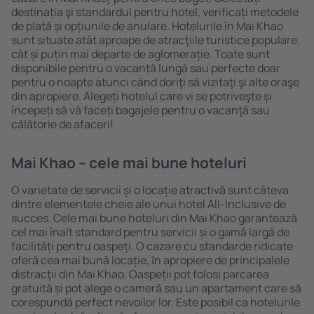
destinația şi standardul pentru hotel, verificați metodele
de plată și opțiunile de anulare. Hotelurile în Mai Khao
sunt situate atât aproape de atracţiile turistice populare,
cât și puțin mai departe de aglomerație. Toate sunt
disponibile pentru o vacanță lungă sau perfecte doar
pentru o noapte atunci când doriţi să vizitaţi şi alte oraşe
din apropiere. Alegeți hotelul care vi se potriveşte și
începeți să vă faceți bagajele pentru o vacanţă sau
călătorie de afaceri!
Mai Khao – cele mai bune hoteluri
O varietate de servicii și o locație atractivă sunt câteva
dintre elementele cheie ale unui hotel All-Inclusive de
succes. Cele mai bune hoteluri din Mai Khao garantează
cel mai înalt standard pentru servicii și o gamă largă de
facilități pentru oaspeți. O cazare cu standarde ridicate
oferă cea mai bună locație, ȋn apropiere de principalele
distracţii din Mai Khao. Oaspeții pot folosi parcarea
gratuită și pot alege o cameră sau un apartament care să
corespundă perfect nevoilor lor. Este posibil ca hotelurile