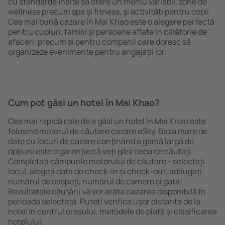
cu standarde ȋnalte să ofere un meniu variabil, zone de
wellness precum spa și fitness, și activități pentru copii.
Cea mai bună cazare în Mai Khao este o alegere perfectă
pentru cupluri, familii și persoane aflate în călătorie de
afaceri, precum și pentru companii care doresc să
organizeze evenimente pentru angajații lor.
Cum pot găsi un hotel în Mai Khao?
Cea mai rapidă cale de a găsi un hotel în Mai Khao este
folosind motorul de căutare cazare eSky. Baza mare de
date cu locuri de cazare conţinând o gamă largă de
opţiuni este o garanție că veți găsi ceea ce căutați.
Completați câmpurile motorului de căutare - selectați
locul, alegeți data de check-in și check-out, adăugați
numărul de oaspeți, numărul de camere şi gata!
Rezultatele căutării vă vor arăta cazarea disponibilă ȋn
perioada selectată. Puteți verifica uşor distanța de la
hotel ȋn centrul orașului, metodele de plată și clasificarea
hotelului.