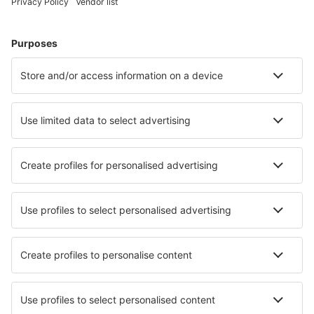
Hoteluri în Bo Phut
Hoteluri în Pattaya
Hoteluri în Chiang Mai
Hoteluri în Patong Beach
Hoteluri în Bangkok
Hoteluri în Kaeng Krachan
Hoteluri în Karon
Hoteluri în Chak Phong
Hoteluri Chachoengsao
Hoteluri în Mae Nam
Cele mai bune hoteluri - orașe
Hoteluri în San Pellegrino Terme
Hoteluri în Sulęcinek
Hoteluri în Neiafu
Hoteluri în Grayson
Hoteluri în Sommereben
Hoteluri în Ungaran
Hoteluri în Villalonga
Hoteluri în Roncadelle