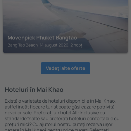
Mövenpick Phuket Bangtao
Bang Tao Beach, 14 august 2026, 2 nopți
Vedeţi alte oferte
Hoteluri în Mai Khao
Există o varietate de hoteluri disponibile în Mai Khao,
astfel încât fiecare turist poate găsi cazare potrivită
nevoilor sale. Preferați un hotel All-Inclusive cu
standarde ȋnalte sau preferați hoteluri confortabile cu
preţuri mici? Cu ajutorul nostru puteți rezerva uşor
cazare în Mai Khao} pentru orice buget! Selectați