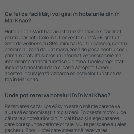
Ce fel de facilităţi voi găsi ȋn hotelurile din în
Mai Khao?
Hotelurile în Mai Khao au diferite standarde și facilități
pentru oaspeți. Cele mai frecvente sunt Wi-Fi gratuit,
zone de wellness cu SPA, mini bar/seif în cameră, centru
comercial, zonă de luat masa, zonă de joacă pentru copii,
parcare gratuită și broșuri informative despre cele mai
interesante atracții turistice din zonă. Unele proprietăți
includ și transferul de la și către aeroport. Uneori,
acestea încurajează vizitarea obiectivelor turistice de
top în Mai Khao.
Unde pot rezerva hoteluri ȋn în Mai Khao?
Rezervarea cazării pe eSky.ro este o soluție care te va
ajuta să economiseşti timp și bani. Foloseşte motorul de
căutare a hotelurilor din în Mai Khao și alege cazarea
care corespunde cerințelor tale. Multe persoane au ales
pachetul Zbor+Hotel care ȋnseamnă rezervarea