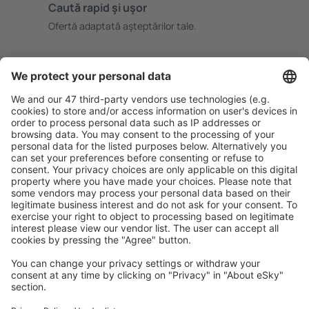
Caută rapid şi uşor
Ofertă adaptată aşteptărilor tale.
Planifică ȋn siguranţă
Rezervare fără griji cu opțiune gratuită de anulare.
Economiseşte mai mult
Prețuri atractive și oferte speciale pentru utilizatorii
conectați.
Cazarea preferată
Alege din peste 1,3 mil. de opţiuni: hoteluri, cabane,
apartamente și altele.
Cele mai căutate hoteluri de către utilizatorii eSky
Hoteluri în Thailanda - Orașe populare