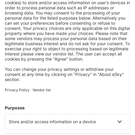
Ofertă adaptată aşteptărilor tale.
Planifică ȋn siguranţă
Rezervare fără griji cu opțiune gratuită de anulare.
Economiseşte mai mult
Prețuri atractive și oferte speciale pentru utilizatorii
conectați.
Cazarea preferată
Alege din peste 1,3 mil. de opţiuni: hoteluri, cabane,
apartamente și altele.
Cele mai căutate hoteluri de către utilizatorii eSky
Hoteluri în Filipine - Orașe populare