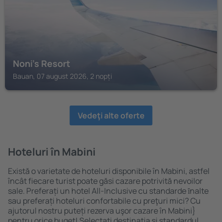
Noni's Resort
Bauan, 07 august 2026, 2 nopți
Vedeţi alte oferte
Hoteluri în Mabini
Există o varietate de hoteluri disponibile în Mabini, astfel
încât fiecare turist poate găsi cazare potrivită nevoilor
sale. Preferați un hotel All-Inclusive cu standarde ȋnalte
sau preferați hoteluri confortabile cu preţuri mici? Cu
ajutorul nostru puteți rezerva uşor cazare în Mabini}
pentru orice buget! Selectați destinația şi standardul