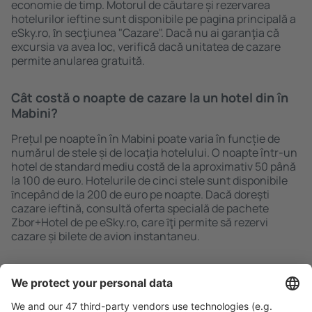
economie de timp. Motorul de căutare și rezervarea
hotelurilor ieftine sunt disponibile pe pagina principală a
eSky.ro, ȋn secţiunea "Cazare". Dacă nu ai garanţia că
excursia va avea loc, verifică dacă unitatea de cazare
permite anularea gratuită.
Cât costă o noapte de cazare la un hotel din în
Mabini?
Prețul pe noapte în în Mabini poate varia în funcție de
numărul de stele și de locaţia hotelului. O noapte într-un
hotel de standard mediu costă de la aproximativ 50 până
la 100 de euro. Hotelurile de cinci stele sunt disponibile
ȋncepând de la 200 de euro pe noapte. Dacă doreşti
cazare ieftină, consultă oferta specială de pachete
Zbor+Hotel de pe eSky.ro, care ȋţi permite să rezervi
cazare și bilete de avion instantaneu.
Caută rapid şi uşor