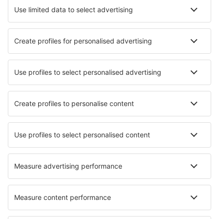
Hoteluri în Baguio
Hoteluri în Quezon City
Hoteluri în Davao
Hoteluri în Pasay
Hoteluri în Cebu
Hoteluri în Puerto Princesa
Hoteluri în Pasig City
Hoteluri Calumpit
Hoteluri în Dauis
Hoteluri San Carlos
Cele mai bune hoteluri - orașe
Hoteluri în Corona
Hoteluri în Boxberg
Hoteluri în Piding
Hoteluri în Orange Park
Hoteluri în Hrádek nad Nisou
Hoteluri în Meisenthal
Hoteluri în Dickson
Hoteluri în Cameron Park
Hoteluri în Blomstermala
Hoteluri în Cap Malheureux