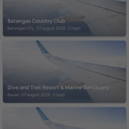
Batangas Country Club
Batangas City , 07 august 2026, 2 nopți
BAUAN
Dive and Trek Resort & Marine Sanctuary
Bauan, 07 august 2026, 2 nopți
MABINI