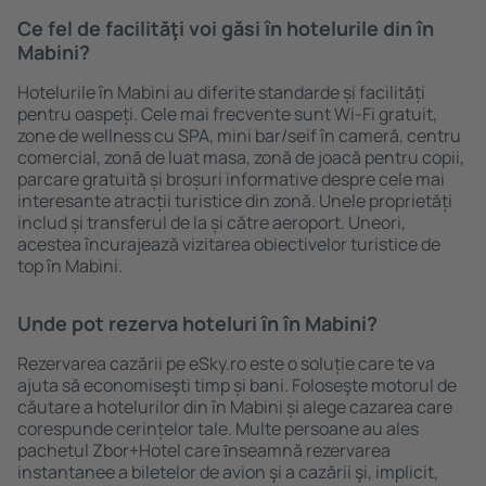
Ce fel de facilităţi voi găsi ȋn hotelurile din în
Mabini?
Hotelurile în Mabini au diferite standarde și facilități
pentru oaspeți. Cele mai frecvente sunt Wi-Fi gratuit,
zone de wellness cu SPA, mini bar/seif în cameră, centru
comercial, zonă de luat masa, zonă de joacă pentru copii,
parcare gratuită și broșuri informative despre cele mai
interesante atracții turistice din zonă. Unele proprietăți
includ și transferul de la și către aeroport. Uneori,
acestea încurajează vizitarea obiectivelor turistice de
top în Mabini.
Unde pot rezerva hoteluri ȋn în Mabini?
Rezervarea cazării pe eSky.ro este o soluție care te va
ajuta să economiseşti timp și bani. Foloseşte motorul de
căutare a hotelurilor din în Mabini și alege cazarea care
corespunde cerințelor tale. Multe persoane au ales
pachetul Zbor+Hotel care ȋnseamnă rezervarea
instantanee a biletelor de avion şi a cazării şi, implicit,