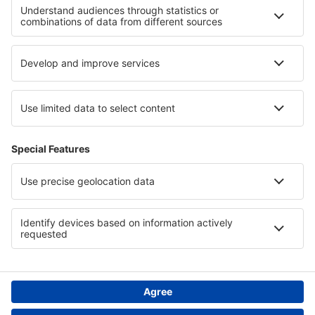
Cele mai bune hoteluri - regiuni
Hoteluri în Bohol
Hoteluri in Parcul Național Hot Springs
Hoteluri in Parcul Național Rondane
Hoteluri în Normandia
Hoteluri în Choco
Hoteluri in Bieszczady Mountains