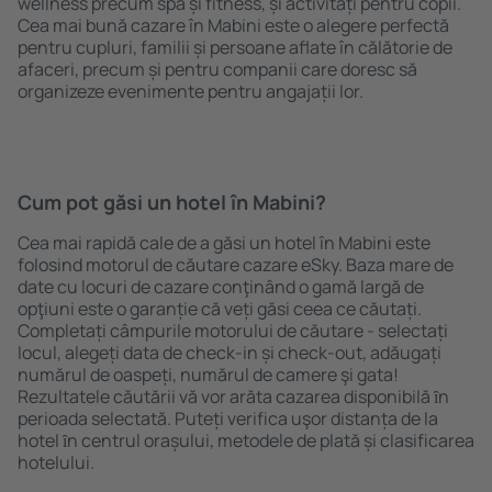
wellness precum spa și fitness, și activități pentru copii.
Cea mai bună cazare în Mabini este o alegere perfectă
pentru cupluri, familii și persoane aflate în călătorie de
afaceri, precum și pentru companii care doresc să
organizeze evenimente pentru angajații lor.
Cum pot găsi un hotel în Mabini?
Cea mai rapidă cale de a găsi un hotel în Mabini este
folosind motorul de căutare cazare eSky. Baza mare de
date cu locuri de cazare conţinând o gamă largă de
opţiuni este o garanție că veți găsi ceea ce căutați.
Completați câmpurile motorului de căutare - selectați
locul, alegeți data de check-in și check-out, adăugați
numărul de oaspeți, numărul de camere şi gata!
Rezultatele căutării vă vor arăta cazarea disponibilă ȋn
perioada selectată. Puteți verifica uşor distanța de la
hotel ȋn centrul orașului, metodele de plată și clasificarea
hotelului.