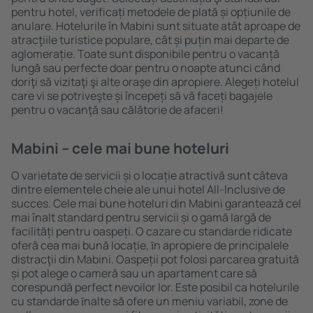
pentru hotel, verificați metodele de plată și opțiunile de
anulare. Hotelurile în Mabini sunt situate atât aproape de
atracţiile turistice populare, cât și puțin mai departe de
aglomerație. Toate sunt disponibile pentru o vacanță
lungă sau perfecte doar pentru o noapte atunci când
doriţi să vizitaţi şi alte oraşe din apropiere. Alegeți hotelul
care vi se potriveşte și începeți să vă faceți bagajele
pentru o vacanţă sau călătorie de afaceri!
Mabini – cele mai bune hoteluri
O varietate de servicii și o locație atractivă sunt câteva
dintre elementele cheie ale unui hotel All-Inclusive de
succes. Cele mai bune hoteluri din Mabini garantează cel
mai înalt standard pentru servicii și o gamă largă de
facilități pentru oaspeți. O cazare cu standarde ridicate
oferă cea mai bună locație, ȋn apropiere de principalele
distracţii din Mabini. Oaspeții pot folosi parcarea gratuită
și pot alege o cameră sau un apartament care să
corespundă perfect nevoilor lor. Este posibil ca hotelurile
cu standarde ȋnalte să ofere un meniu variabil, zone de