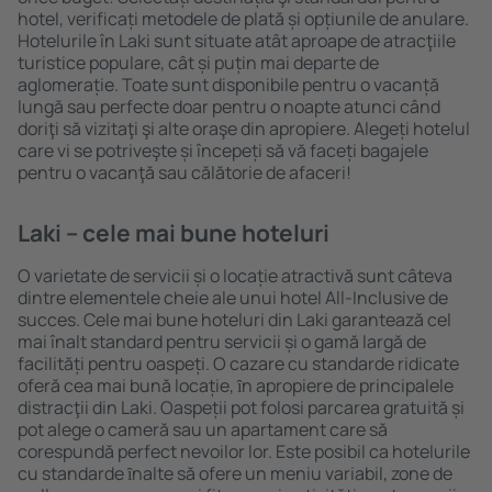
hotel, verificați metodele de plată și opțiunile de anulare.
Hotelurile în Laki sunt situate atât aproape de atracţiile
turistice populare, cât și puțin mai departe de
aglomerație. Toate sunt disponibile pentru o vacanță
lungă sau perfecte doar pentru o noapte atunci când
doriţi să vizitaţi şi alte oraşe din apropiere. Alegeți hotelul
care vi se potriveşte și începeți să vă faceți bagajele
pentru o vacanţă sau călătorie de afaceri!
Laki – cele mai bune hoteluri
O varietate de servicii și o locație atractivă sunt câteva
dintre elementele cheie ale unui hotel All-Inclusive de
succes. Cele mai bune hoteluri din Laki garantează cel
mai înalt standard pentru servicii și o gamă largă de
facilități pentru oaspeți. O cazare cu standarde ridicate
oferă cea mai bună locație, ȋn apropiere de principalele
distracţii din Laki. Oaspeții pot folosi parcarea gratuită și
pot alege o cameră sau un apartament care să
corespundă perfect nevoilor lor. Este posibil ca hotelurile
cu standarde ȋnalte să ofere un meniu variabil, zone de