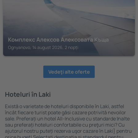
Комплекс Алексов Алексовата Къща
Ognyanovo, 14 august 2026, 2 nopți
Vedeţi alte oferte
Hoteluri în Laki
Există o varietate de hoteluri disponibile în Laki, astfel
încât fiecare turist poate găsi cazare potrivită nevoilor
sale. Preferați un hotel All-Inclusive cu standarde ȋnalte
sau preferați hoteluri confortabile cu preţuri mici? Cu
ajutorul nostru puteți rezerva uşor cazare în Laki} pentru
orice buget! Selectați destinația şi standardul pentru