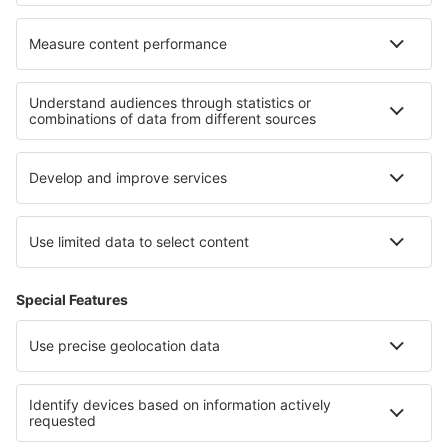
Cele mai bune hoteluri - regiuni
Hoteluri in Central Balkan
Hoteluri in Sliven
Hoteluri În Kazanlak județul
Hoteluri in Sofia
Hoteluri în Sunny Beach
Hoteluri În Cluj-Napoca județul
Hoteluri in Harz
Hoteluri in Attica
Hoteluri in Holguín
Hoteluri in Voievodatul Opole