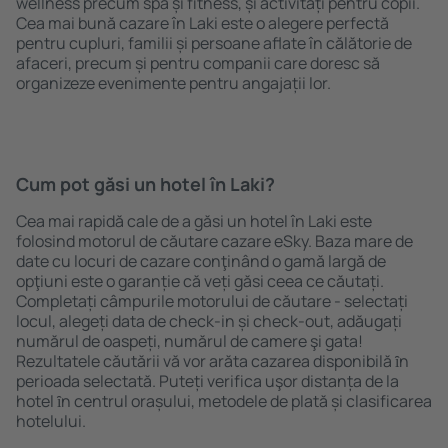
wellness precum spa și fitness, și activități pentru copii.
Cea mai bună cazare în Laki este o alegere perfectă
pentru cupluri, familii și persoane aflate în călătorie de
afaceri, precum și pentru companii care doresc să
organizeze evenimente pentru angajații lor.
Cum pot găsi un hotel în Laki?
Cea mai rapidă cale de a găsi un hotel în Laki este
folosind motorul de căutare cazare eSky. Baza mare de
date cu locuri de cazare conţinând o gamă largă de
opţiuni este o garanție că veți găsi ceea ce căutați.
Completați câmpurile motorului de căutare - selectați
locul, alegeți data de check-in și check-out, adăugați
numărul de oaspeți, numărul de camere şi gata!
Rezultatele căutării vă vor arăta cazarea disponibilă ȋn
perioada selectată. Puteți verifica uşor distanța de la
hotel ȋn centrul orașului, metodele de plată și clasificarea
hotelului.