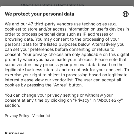
Ofertă adaptată aşteptărilor tale.
Planifică ȋn siguranţă
Rezervare fără griji cu opțiune gratuită de anulare.
Economiseşte mai mult
Prețuri atractive și oferte speciale pentru utilizatorii
conectați.
Cazarea preferată
Alege din peste 1,3 mil. de opţiuni: hoteluri, cabane,
apartamente și altele.
Cele mai căutate hoteluri de către utilizatorii eSky
Hoteluri în Bulgaria - Orașe populare