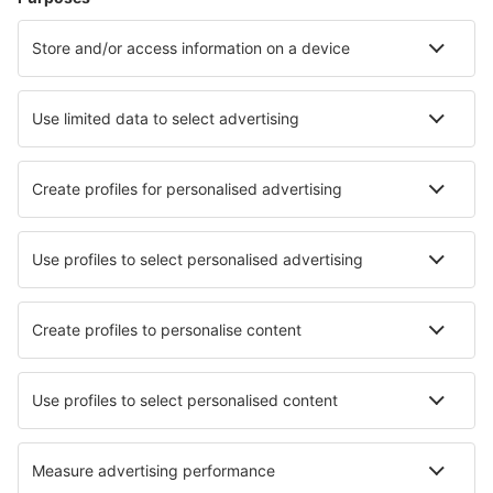
Hoteluri în Sunny Beach
Hoteluri în Sofia
Hoteluri în Sozopol
Hoteluri în Bourgas
Hoteluri în Varna
Hoteluri în Trigrad
Hoteluri în Starozagorski Bani
Hoteluri în Asenovgrad
Hoteluri Gulubovo
Hoteluri în Govedarți
Cele mai bune hoteluri - orașe
Hoteluri în Qawra
Hoteluri în Torrenueva De Motril
Hoteluri în Tatranska Javorina
Hoteluri în Segura De La Sierra
Hoteluri în Collepietro
Hoteluri în Vordernberg
Hoteluri în Casau
Hoteluri în Abingdon
Hoteluri în Concorezzo
Hoteluri în Ararat