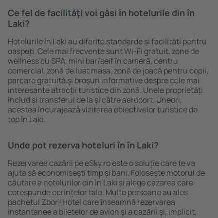
Ce fel de facilităţi voi găsi ȋn hotelurile din în
Laki?
Hotelurile în Laki au diferite standarde și facilități pentru
oaspeți. Cele mai frecvente sunt Wi-Fi gratuit, zone de
wellness cu SPA, mini bar/seif în cameră, centru
comercial, zonă de luat masa, zonă de joacă pentru copii,
parcare gratuită și broșuri informative despre cele mai
interesante atracții turistice din zonă. Unele proprietăți
includ și transferul de la și către aeroport. Uneori,
acestea încurajează vizitarea obiectivelor turistice de
top în Laki.
Unde pot rezerva hoteluri ȋn în Laki?
Rezervarea cazării pe eSky.ro este o soluție care te va
ajuta să economiseşti timp și bani. Foloseşte motorul de
căutare a hotelurilor din în Laki și alege cazarea care
corespunde cerințelor tale. Multe persoane au ales
pachetul Zbor+Hotel care ȋnseamnă rezervarea
instantanee a biletelor de avion şi a cazării şi, implicit,