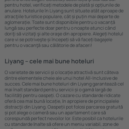
pentru hotel, verificați metodele de plată și opțiunile de
anulare. Hotelurile în Liyang sunt situate atât aproape de
atracţiile turistice populare, cât și puțin mai departe de
aglomerație. Toate sunt disponibile pentru o vacanță
lungă sau perfecte doar pentru o noapte atunci când
doriţi să vizitaţi şi alte oraşe din apropiere. Alegeți hotelul
care vi se potriveşte și începeți să vă faceți bagajele
pentru o vacanţă sau călătorie de afaceri!
Liyang – cele mai bune hoteluri
O varietate de servicii și o locație atractivă sunt câteva
dintre elementele cheie ale unui hotel All-Inclusive de
succes. Cele mai bune hoteluri din Liyang garantează cel
mai înalt standard pentru servicii și o gamă largă de
facilități pentru oaspeți. O cazare cu standarde ridicate
oferă cea mai bună locație, ȋn apropiere de principalele
distracţii din Liyang. Oaspeții pot folosi parcarea gratuită
și pot alege o cameră sau un apartament care să
corespundă perfect nevoilor lor. Este posibil ca hotelurile
cu standarde ȋnalte să ofere un meniu variabil, zone de