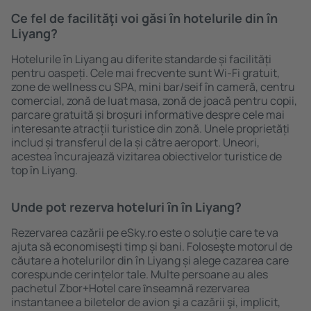
Ce fel de facilităţi voi găsi ȋn hotelurile din în
Liyang?
Hotelurile în Liyang au diferite standarde și facilități
pentru oaspeți. Cele mai frecvente sunt Wi-Fi gratuit,
zone de wellness cu SPA, mini bar/seif în cameră, centru
comercial, zonă de luat masa, zonă de joacă pentru copii,
parcare gratuită și broșuri informative despre cele mai
interesante atracții turistice din zonă. Unele proprietăți
includ și transferul de la și către aeroport. Uneori,
acestea încurajează vizitarea obiectivelor turistice de
top în Liyang.
Unde pot rezerva hoteluri ȋn în Liyang?
Rezervarea cazării pe eSky.ro este o soluție care te va
ajuta să economiseşti timp și bani. Foloseşte motorul de
căutare a hotelurilor din în Liyang și alege cazarea care
corespunde cerințelor tale. Multe persoane au ales
pachetul Zbor+Hotel care ȋnseamnă rezervarea
instantanee a biletelor de avion şi a cazării şi, implicit,