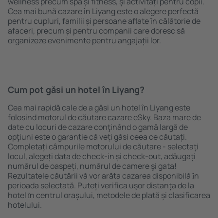
wellness precum spa și fitness, și activități pentru copii.
Cea mai bună cazare în Liyang este o alegere perfectă
pentru cupluri, familii și persoane aflate în călătorie de
afaceri, precum și pentru companii care doresc să
organizeze evenimente pentru angajații lor.
Cum pot găsi un hotel în Liyang?
Cea mai rapidă cale de a găsi un hotel în Liyang este
folosind motorul de căutare cazare eSky. Baza mare de
date cu locuri de cazare conţinând o gamă largă de
opţiuni este o garanție că veți găsi ceea ce căutați.
Completați câmpurile motorului de căutare - selectați
locul, alegeți data de check-in și check-out, adăugați
numărul de oaspeți, numărul de camere şi gata!
Rezultatele căutării vă vor arăta cazarea disponibilă ȋn
perioada selectată. Puteți verifica uşor distanța de la
hotel ȋn centrul orașului, metodele de plată și clasificarea
hotelului.