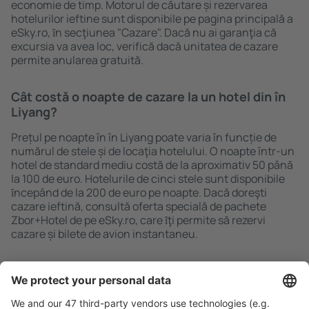
economie de timp. Motorul de căutare și rezervarea
hotelurilor ieftine sunt disponibile pe pagina principală a
eSky.ro, ȋn secţiunea "Cazare". Dacă nu ai garanţia că
excursia va avea loc, verifică dacă unitatea de cazare
permite anularea gratuită.
Cât costă o noapte de cazare la un hotel din în
Liyang?
Prețul pe noapte în în Liyang poate varia în funcție de
numărul de stele și de locaţia hotelului. O noapte într-un
hotel de standard mediu costă de la aproximativ 50 până
la 100 de euro. Hotelurile de cinci stele sunt disponibile
ȋncepând de la 200 de euro pe noapte. Dacă doreşti
cazare ieftină, consultă oferta specială de pachete
Zbor+Hotel de pe eSky.ro, care ȋţi permite să rezervi
cazare și bilete de avion instantaneu.
Caută rapid şi uşor