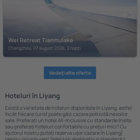
Wei Retreat Tianmulake
Changzhou, 07 august 2026, 2 nopți
Vedeţi alte oferte
Hoteluri în Liyang
Există o varietate de hoteluri disponibile în Liyang, astfel
încât fiecare turist poate găsi cazare potrivită nevoilor
sale. Preferați un hotel All-Inclusive cu standarde ȋnalte
sau preferați hoteluri confortabile cu preţuri mici? Cu
ajutorul nostru puteți rezerva uşor cazare în Liyang}
pentru orice buget! Selectați destinația şi standardul