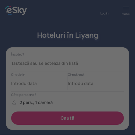
Log in
Meniu
Hoteluri în Liyang