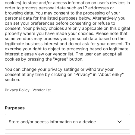
Ofertă adaptată aşteptărilor tale.
Planifică ȋn siguranţă
Rezervare fără griji cu opțiune gratuită de anulare.
Economiseşte mai mult
Prețuri atractive și oferte speciale pentru utilizatorii
conectați.
Cazarea preferată
Alege din peste 1,3 mil. de opţiuni: hoteluri, cabane,
apartamente și altele.
Cele mai căutate hoteluri de către utilizatorii eSky
Hoteluri în China - Orașe populare