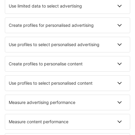
Hoteluri în Shenzhen
Hoteluri în Shanghai
Hoteluri în Guangzhou
Hoteluri în Beijing
Hoteluri în Chengdu
Hoteluri în Lhasa
Hoteluri în Shijiazhuang
Hoteluri în Zhengzhou
Hoteluri în Baoding
Hoteluri în Nanjing
Cele mai bune hoteluri - orașe
Hoteluri în Soulatgé
Hoteluri Hishult
Hoteluri în Ubersee
Hoteluri în Zaporizhia
Hoteluri în Medenine
Hoteluri în Portobuffole
Hoteluri în Niuafo'ou
Hoteluri în Skippers
Hoteluri în Clarendon Hills
Hoteluri în Anhee