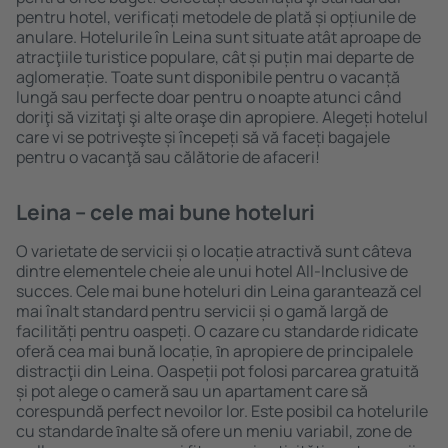
pentru hotel, verificați metodele de plată și opțiunile de
anulare. Hotelurile în Leina sunt situate atât aproape de
atracţiile turistice populare, cât și puțin mai departe de
aglomerație. Toate sunt disponibile pentru o vacanță
lungă sau perfecte doar pentru o noapte atunci când
doriţi să vizitaţi şi alte oraşe din apropiere. Alegeți hotelul
care vi se potriveşte și începeți să vă faceți bagajele
pentru o vacanţă sau călătorie de afaceri!
Leina – cele mai bune hoteluri
O varietate de servicii și o locație atractivă sunt câteva
dintre elementele cheie ale unui hotel All-Inclusive de
succes. Cele mai bune hoteluri din Leina garantează cel
mai înalt standard pentru servicii și o gamă largă de
facilități pentru oaspeți. O cazare cu standarde ridicate
oferă cea mai bună locație, ȋn apropiere de principalele
distracţii din Leina. Oaspeții pot folosi parcarea gratuită
și pot alege o cameră sau un apartament care să
corespundă perfect nevoilor lor. Este posibil ca hotelurile
cu standarde ȋnalte să ofere un meniu variabil, zone de