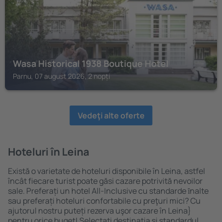
Wasa Historical 1938 Boutique Hotel
Parnu, 07 august 2026, 2 nopți
Vedeţi alte oferte
Hoteluri în Leina
Există o varietate de hoteluri disponibile în Leina, astfel
încât fiecare turist poate găsi cazare potrivită nevoilor
sale. Preferați un hotel All-Inclusive cu standarde ȋnalte
sau preferați hoteluri confortabile cu preţuri mici? Cu
ajutorul nostru puteți rezerva uşor cazare în Leina}
pentru orice buget! Selectați destinația şi standardul