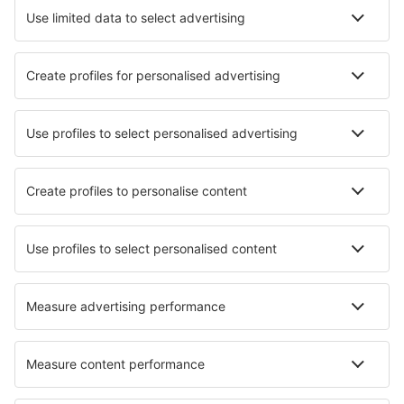
Hoteluri în Haapsalu
Hoteluri în Tallinn
Hoteluri în Tartu
Hoteluri în Narva
Hoteluri în Parnu
Hoteluri Lohusalu
Hoteluri Pedase
Hoteluri în Igaküla
Hoteluri Pamma
Hoteluri în Kõrgessaare
Cele mai bune hoteluri - orașe
Hoteluri în Moosinning
Hoteluri în Neuweiler
Hoteluri în Rogny-les-Sept-Ecluses
Hoteluri în Murtosa
Hoteluri în Hervas
Hoteluri în Agios Ioannis Kaspaka
Hoteluri în Clenze
Hoteluri în Mutxamel
Hoteluri în Glenshee
Hoteluri în Zandt