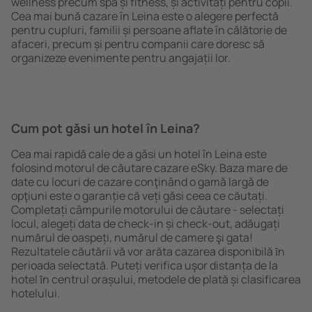
wellness precum spa și fitness, și activități pentru copii.
Cea mai bună cazare în Leina este o alegere perfectă
pentru cupluri, familii și persoane aflate în călătorie de
afaceri, precum și pentru companii care doresc să
organizeze evenimente pentru angajații lor.
Cum pot găsi un hotel în Leina?
Cea mai rapidă cale de a găsi un hotel în Leina este
folosind motorul de căutare cazare eSky. Baza mare de
date cu locuri de cazare conţinând o gamă largă de
opţiuni este o garanție că veți găsi ceea ce căutați.
Completați câmpurile motorului de căutare - selectați
locul, alegeți data de check-in și check-out, adăugați
numărul de oaspeți, numărul de camere şi gata!
Rezultatele căutării vă vor arăta cazarea disponibilă ȋn
perioada selectată. Puteți verifica uşor distanța de la
hotel ȋn centrul orașului, metodele de plată și clasificarea
hotelului.