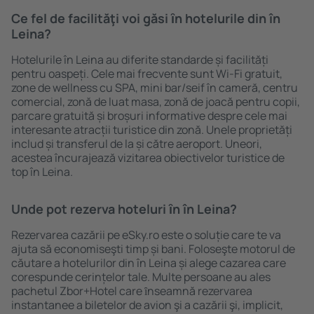
Ce fel de facilităţi voi găsi ȋn hotelurile din în
Leina?
Hotelurile în Leina au diferite standarde și facilități
pentru oaspeți. Cele mai frecvente sunt Wi-Fi gratuit,
zone de wellness cu SPA, mini bar/seif în cameră, centru
comercial, zonă de luat masa, zonă de joacă pentru copii,
parcare gratuită și broșuri informative despre cele mai
interesante atracții turistice din zonă. Unele proprietăți
includ și transferul de la și către aeroport. Uneori,
acestea încurajează vizitarea obiectivelor turistice de
top în Leina.
Unde pot rezerva hoteluri ȋn în Leina?
Rezervarea cazării pe eSky.ro este o soluție care te va
ajuta să economiseşti timp și bani. Foloseşte motorul de
căutare a hotelurilor din în Leina și alege cazarea care
corespunde cerințelor tale. Multe persoane au ales
pachetul Zbor+Hotel care ȋnseamnă rezervarea
instantanee a biletelor de avion şi a cazării şi, implicit,