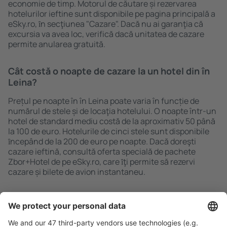
economie de timp. Motorul de căutare și rezervarea
hotelurilor ieftine sunt disponibile pe pagina principală a
eSky.ro, ȋn secţiunea "Cazare". Dacă nu ai garanţia că
excursia va avea loc, verifică dacă unitatea de cazare
permite anularea gratuită.
Cât costă o noapte de cazare la un hotel din în
Leina?
Prețul pe noapte în în Leina poate varia în funcție de
numărul de stele și de locaţia hotelului. O noapte într-un
hotel de standard mediu costă de la aproximativ 50 până
la 100 de euro. Hotelurile de cinci stele sunt disponibile
ȋncepând de la 200 de euro pe noapte. Dacă doreşti
cazare ieftină, consultă oferta specială de pachete
Zbor+Hotel de pe eSky.ro, care ȋţi permite să rezervi
cazare și bilete de avion instantaneu.
Caută rapid şi uşor