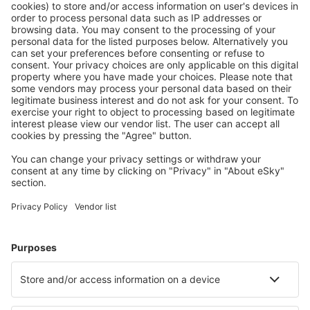
Ofertă adaptată aşteptărilor tale.
Planifică ȋn siguranţă
Rezervare fără griji cu opțiune gratuită de anulare.
Economiseşte mai mult
Prețuri atractive și oferte speciale pentru utilizatorii
conectați.
Cazarea preferată
Alege din peste 1,3 mil. de opţiuni: hoteluri, cabane,
apartamente și altele.
Cele mai căutate hoteluri de către utilizatorii eSky
Hoteluri în Estonia - Orașe populare