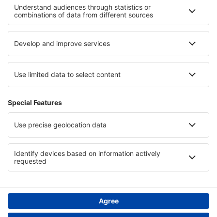
Cele mai bune hoteluri - regiuni
Hoteluri in Lahemaa National Park
Hoteluri in Hidalgo
Hoteluri în Laponia
Hoteluri in Sliven
Hoteluri in Regiunea Libertador General Bernardo O'Higgins
Hoteluri in Veracruz