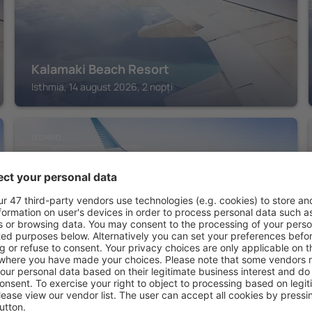
Kalamaki Beach Resort
Isthmia, 14 august 2026, 2 nopți
LECHAIO
ACRO Upscale Residences
Lechaio, 14 august 2026, 2 nopți