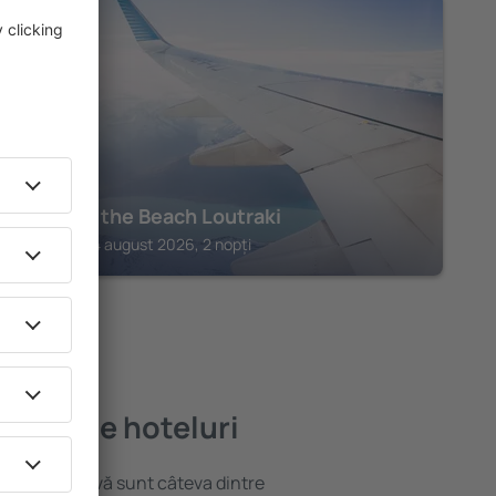
LOUTRAKI
Dave by the Beach Loutraki
Loutraki, 14 august 2026, 2 nopți
mai bune hoteluri
locație atractivă sunt câteva dintre