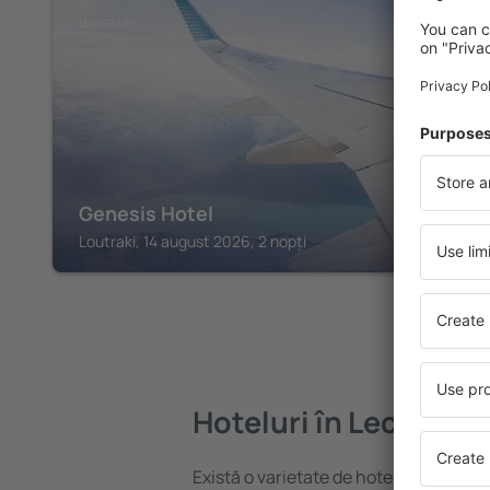
LOUTRAKI
Genesis Hotel
Loutraki, 14 august 2026, 2 nopți
Hoteluri în Lechaio
Există o varietate de hoteluri disponib