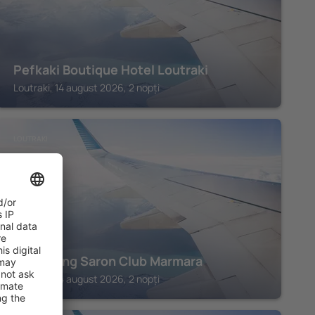
Pefkaki Boutique Hotel Loutraki
Loutraki, 14 august 2026, 2 nopți
LOUTRAKI
Hotel King Saron Club Marmara
Loutraki, 14 august 2026, 2 nopți