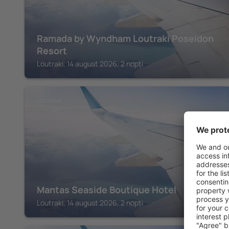
Ramada by Wyndham Loutraki Poseidon
Resort
Loutraki, 14 august 2026, 2 nopți
LOUTRAKI
Mantas Seaside Boutique Hotel
Loutraki, 14 august 2026, 2 nopți