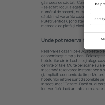
găsi ceea ce căutați. Completați câm
- selectați locul, alegeți data de che
numărul de oaspeți, numărul de camer
căutării vă vor arăta cazarea disponib
Puteți verifica uşor distanța de la hot
metodele de plată și clasificarea hote
Unde pot rezerva hoteluri ȋ
Rezervarea cazării pe eSky.ro este o so
economiseşti timp și bani. Foloseşte 
hotelurilor din în Lechaio și alege c
cerințelor tale. Multe persoane au al
ȋnseamnă rezervarea instantanee a bile
şi, implicit, economie de timp. Motoru
hotelurilor ieftine sunt disponibile pe
ȋn secţiunea "Cazare". Dacă nu ai gar
loc, verifică dacă unitatea de cazare 