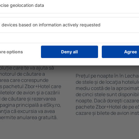
purile motorului de căutare
cu SPA, mini bar/seif în cam
ck-in și check-out, adăugați
masa, zonă de joacă pentru c
e şi gata! Rezultatele
informative despre cele mai 
ilă ȋn perioada selectată.
zonă. Unele proprietăți inclu
el ȋn centrul orașului,
Uneori, acestea încurajează 
lului.
în Lechaio.
n în Lechaio?
Cât costă o noapte d
Lechaio?
luție care te va ajuta să
motorul de căutare a
Prețul pe noapte în în Lecha
azarea care corespunde
de stele și de locaţia hotelu
es pachetul Zbor+Hotel care
mediu costă de la aproximati
telor de avion şi a cazării
de cinci stele sunt disponib
l de căutare și rezervarea
noapte. Dacă doreşti cazare 
 pagina principală a eSky.ro,
pachete Zbor+Hotel de pe eSk
anţia că excursia va avea
cazare și bilete de avion in
permite anularea gratuită.