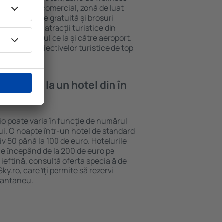
eră, centru comercial, zonă de luat
opii, parcare gratuită și broșuri
interesante atracții turistice din
d și transferul de la și către aeroport.
vizitarea obiectivelor turistice de top
e cazare la un hotel din în
io poate varia în funcție de numărul
lui. O noapte într-un hotel de standard
v 50 până la 100 de euro. Hotelurile
ile ȋncepând de la 200 de euro pe
ieftină, consultă oferta specială de
y.ro, care ȋţi permite să rezervi
stantaneu.