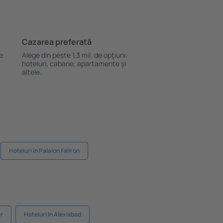
Cazarea preferată
le
Alege din peste 1,3 mil. de opţiuni:
hoteluri, cabane, apartamente și
altele.
Hoteluri în Palaion Faliron
er
Hoteluri în Alexisbad