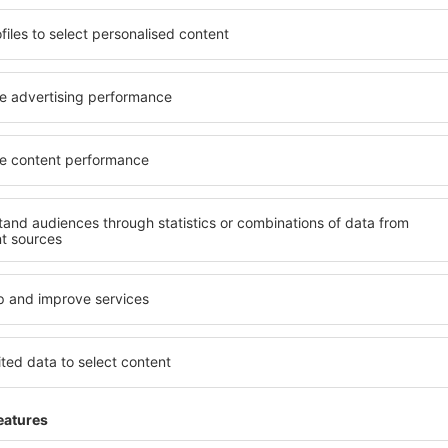
ită nevoilor sale. Preferați
elementele cheie ale unui ho
alte sau preferați hoteluri
bune hoteluri din Lechaio g
rul nostru puteți rezerva
pentru servicii și o gamă lar
uget! Selectați destinația şi
cazare cu standarde ridicate
todele de plată și opțiunile
apropiere de principalele dis
t situate atât aproape de
parcarea gratuită și pot al
uțin mai departe de
să corespundă perfect nevoilo
pentru o vacanță lungă sau
standarde ȋnalte să ofere un
nd doriţi să vizitaţi şi alte
precum spa și fitness, și act
re vi se potriveşte și
cazare în Lechaio este o aleg
o vacanţă sau călătorie de
persoane aflate în călătorie
companii care doresc să or
lor.
echaio?
Ce fel de facilităţi v
Lechaio?
 în Lechaio este folosind
 mare de date cu locuri de
Hotelurile în Lechaio au dife
uni este o garanție că veți
oaspeți. Cele mai frecvente 