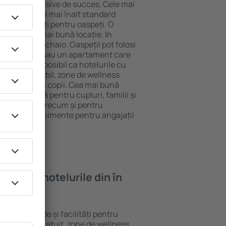
tel All-Inclusive de succes. Cele mai
arantează cel mai înalt standard
gă de facilități pentru oaspeți. O
 oferă cea mai bună locație, ȋn
tracţii din Lechaio. Oaspeții pot folosi
ege o cameră sau un apartament care
r lor. Este posibil ca hotelurile cu
 meniu variabil, zone de wellness
ivități pentru copii. Cea mai bună
ere perfectă pentru cupluri, familii și
 de afaceri, precum și pentru
ganizeze evenimente pentru angajații
oi găsi ȋn hotelurile din în
rite standarde și facilități pentru
sunt Wi-Fi gratuit, zone de wellness