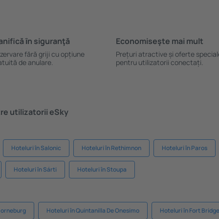
anifică ȋn siguranţă
Economiseşte mai mult
zervare fără griji cu opțiune
Prețuri atractive și oferte specia
atuită de anulare.
pentru utilizatorii conectați.
e utilizatorii eSky
Hoteluri în Salonic
Hoteluri în Rethimnon
Hoteluri în Paros
Hoteluri în Sárti
Hoteluri în Stoupa
 Horneburg
Hoteluri în Quintanilla De Onesimo
Hoteluri în Fort Bridg