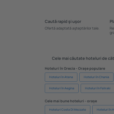
Caută rapid şi uşor
Pl
Ofertă adaptată aşteptărilor tale.
Re
gr
Cele mai căutate hoteluri de cătr
Hoteluri în Grecia - Orașe populare
Hoteluri în Atena
Hoteluri în Chania
Hoteluri în Aegina
Hoteluri în Faliraki
Cele mai bune hoteluri - orașe
Hoteluri Costa Di Mezzate
Hoteluri în