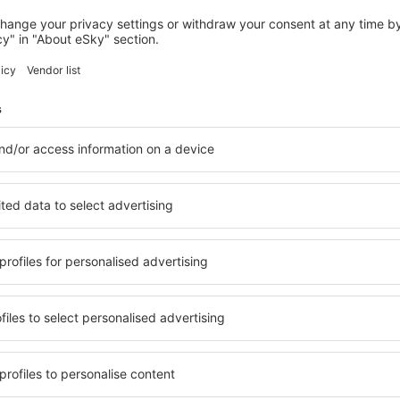
LOUTRAKI
Mantas Hotel
Loutraki, 14 august 2026, 2 nopți
Vedeți mai multe hoteluri în Lechaio
Lechaio – cele 
ile în Lechaio, astfel încât
O varietate de servicii și o 