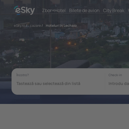
Zbor+Hotel
Bilete de avion
City Break
eSky.ro
/
cazare
/
Hoteluri în Lechaio