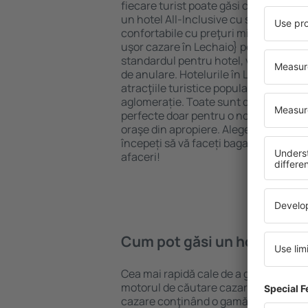
fiecare turist poate găsi cazare potriv
un hotel All-Inclusive cu standarde ȋn
confortabile cu preţuri mici? Cu ajuto
uşor cazare în Lechaio} pentru orice b
standardul pentru hotel, verificați me
de anulare. Hotelurile în Lechaio sun
atracţiile turistice populare, cât și p
aglomerație. Toate sunt disponibile 
perfecte doar pentru o noapte atunci câ
oraşe din apropiere. Alegeți hotelul ca
începeți să vă faceți bagajele pentru 
afaceri!
Cum pot găsi un hotel în L
Cea mai rapidă cale de a găsi un hotel
motorul de căutare cazare eSky. Baza
cazare conţinând o gamă largă de opţi