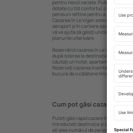
pentru nevoi variate. Puteți beneficia
dotate cu tot confortul, cu numeroase 
pensiuni ieftine pentru a sta câteva zi
Cazarea în Le Vigan este disponibilă î
aeroport și în cartiere sau regiuni ma
vă va ajuta să găsiţi unităţi de cazare 
planurile ulterioare.
Rezervând cazarea în Le Vigan mai de
după sosirea la destinație vă puteţi rel
căutaţi un hotel, apartament sau altă
Rezervaţi cazarea înainte de călătoria 
bucura de o călătorie liniştită.
Cum pot găsi cazare în Le 
Puteți găsi rapid cazare în Le Vigan f
Introduceți destinația și datele de c
ați ales numărul de persoane, motorul