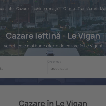
Vacanţe
Cazare
Închiriere mașini
Oferte
Transferuri
Mai
Cazare ieftină - Le Vigan
Vedeţi cele mai bune oferte de cazare în Le Vigan!
Cazare în Le Vigan