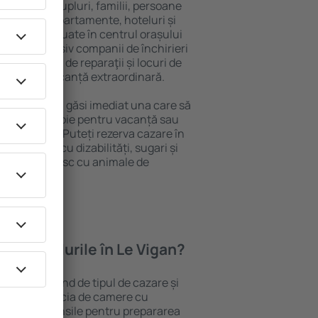
 persoană, cupluri, familii, persoane
i pot sta în apartamente, hoteluri și
e și sunt situate în centrul orașului
opiere, inclusiv companii de închirieri
ine, centre de reparaţii și locuri de
antează o vacanță extraordinară.
Le Vigan, veţi găsi imediat una care să
t ce aveți nevoie pentru vacanță sau
nația aleasă. Puteți rezerva cazare în
persoanele cu dizabilități, sugari și
care călătoresc cu animale de
oferă hotelurile în Le Vigan?
 Le Vigan depind de tipul de cazare și
ii pot beneficia de camere cu
ționat, ustensile pentru prepararea