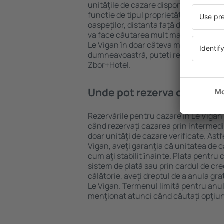
unităţile de cazare disponibile în Le Vi
funcție de tipul proprietăţii, numărul 
oaspeților, distanța față de centru și
va face căutarea mult mai ușoară. Ast
Le Vigan în doar câteva minute. În fun
dumneavoastră, puteți rezerva doar 
Zbor+Hotel.
Unde pot rezerva cazare în
Rezervările pentru cazare în Le Vigan 
când rezervați cazarea prin intermediul
doar unităţi de cazare verificate. Astf
Vigan, aveţi garanţia că unitatea de 
cum aţi stabilit ȋnainte. Plata pentru
sistem de plată sau prin cardul de cre
călătorie, aveți dreptul de a anula gra
Le Vigan. Termenul limită pentru anul
menţionat atunci când căutați opţiun