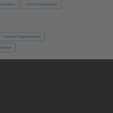
în Jonstorp
Cazare în Swadlincote
Cazare in Regiunea Maule
 de Nord