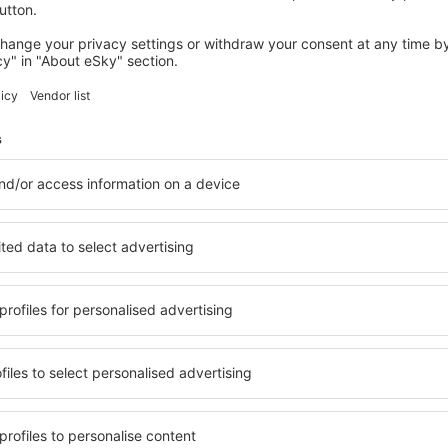
PINSAC
Le Pont de l'Ouysse
Pinsac, 14 august 2026, 2 nopți
Vedeţi mai multe oferte în Le Vigan
Le Vigan – cea 
zare pentru fiecare buget şi
Puteți alege dintr-o ofertă v