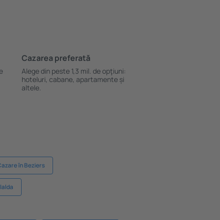
Cazarea preferată
le
Alege din peste 1,3 mil. de opţiuni:
hoteluri, cabane, apartamente și
altele.
azare în Beziers
lalda