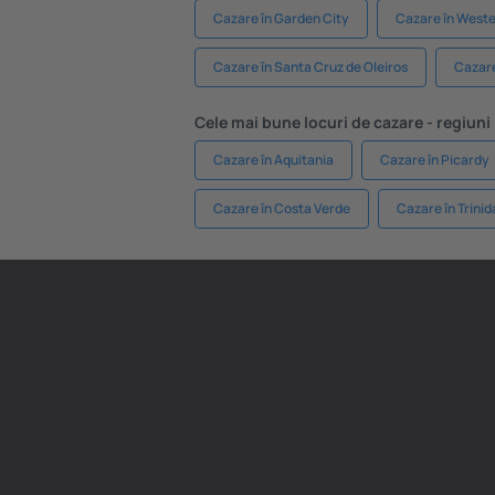
Cazare în Garden City
Cazare în Weste
Cazare în Santa Cruz de Oleiros
Cazare
Cele mai bune locuri de cazare - regiuni
Cazare în Aquitania
Cazare în Picardy
Cazare în Costa Verde
Cazare în Trinid