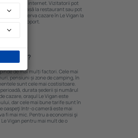
e și acces la internet. Vizitatorii pot
comanda o masă la restaurant sau pot
 plus, pot rezerva cazare în Le Vigan la
ort de la aeroport.
 Le Vigan?
epinde de mai mulți factori. Cele mai
nuri, pensiuni și zone de camping, în
mentele sunt cele mai costisitoare.
 perioadă, durata șederii și numărul
de cazare, oraşul Le Vigan este
ului, dar cele mai bune tarife sunt în
e oaspeţi ȋntr-o cameră este mai
va fi mai mic. Pentru a economisi şi
n Le Vigan pentru mai mult de o