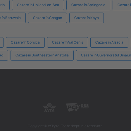
rlo
Cazare în Holland-on-Sea
Cazare în Springdale
Cazare 
 în Beruwala
Cazare în Chagan
Cazare în Koya
Cazare în Corsica
Cazare în Val Cenis
Cazare în Alsacia
ad
Cazare in Southeastern Anatolia
Cazare in Guvernoratul Sinaiul
Copyright © eSky.ro. Toate drepturile rezervate.