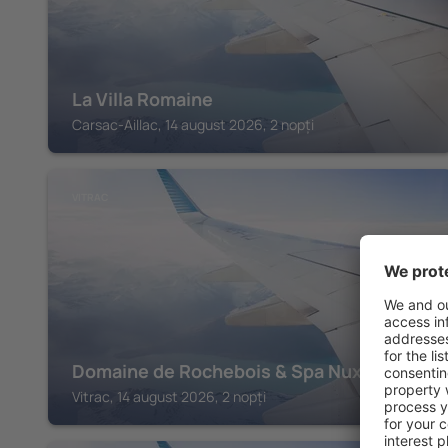
La Villa Romaine
Carsac-Aillac, 14 august 2026, 2 nopți
VITRAC
Domaine de Rochebois & Spa Nuxe
Vitrac, 14 august 2026, 2 nopți