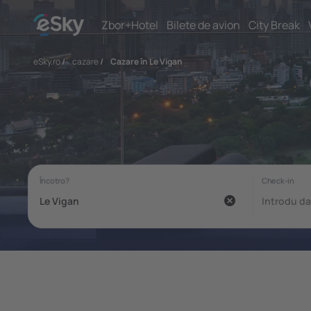
Zbor+Hotel
Bilete de avion
City Break
eSky.ro
/
cazare
/
Cazare în Le Vigan