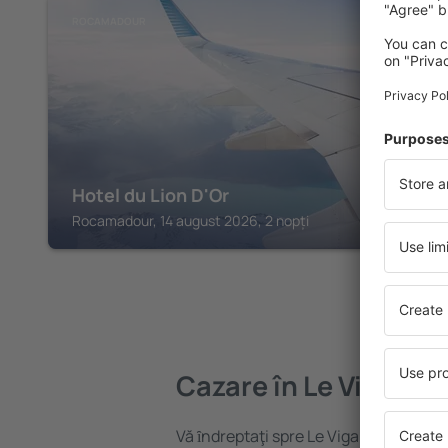
ROCAMADOUR
Hotel du Lion D'Or
Rocamadour, 14 august 2026, 2 nopți
Cazare în Le Vigan
Vă ȋndreptaţi spre Le Vigan? Găsiți ca