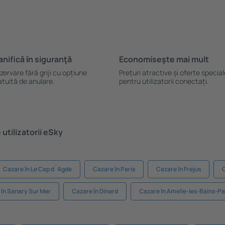
anifică ȋn siguranţă
Economiseşte mai mult
zervare fără griji cu opțiune
Prețuri atractive și oferte specia
atuită de anulare.
pentru utilizatorii conectați.
utilizatorii eSky
Cazare în Le Cap d`Agde
Cazare în Paris
Cazare în Frejus
C
 în Sanary Sur Mer
Cazare în Dinard
Cazare în Amelie-les-Bains-Pa