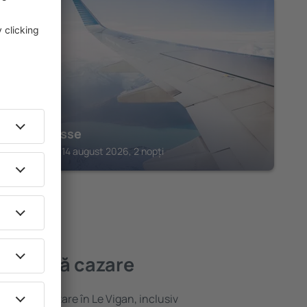
MEYRONNE
La Terrasse
Meyronne, 14 august 2026, 2 nopți
mai bună cazare
ariată de cazare în Le Vigan, inclusiv