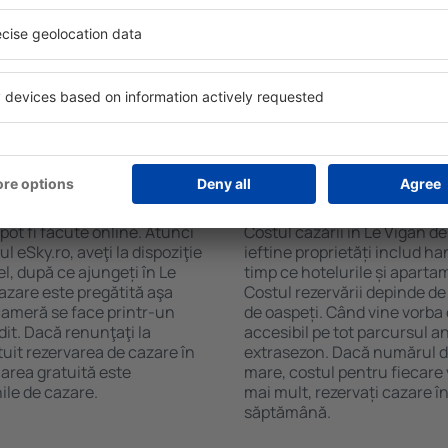
gan. Filtrarea rezultatelor în
ceaiului şi a cafelei, prosoap
de stele, evaluările
avea parcare gratuită, pot 
 opțiunea de anulare gratuită
alege un hotel cu piscină. În
fel veți putea găsi cazare în
proprietăți care oferă transp
cție de nevoile
cazare sau un pachet
 Le Vigan?
Cât costă cazarea în
pot fi făcute online. Atunci
Costul cazării în Le Vigan d
 eSky.ro, aveţi la dispoziţie
ieftine proprietăți includ ha
el, după ce ajungeți în Le
timp ce hotelurile și aparta
cazare este pregătită aşa
Costul rezervării depinde de
 cameră se face printr-un
de oaspeți. Când vine vorba 
dit. Dacă renunţaţi la
accesibil pe tot parcursul an
tuit rezervarea de cazare în
extrasezon. Dacă numărul d
area gratuită este
mare, costul pentru fiecare 
ile de cazare.
mai mult, rezervați cazare î
săptămână.