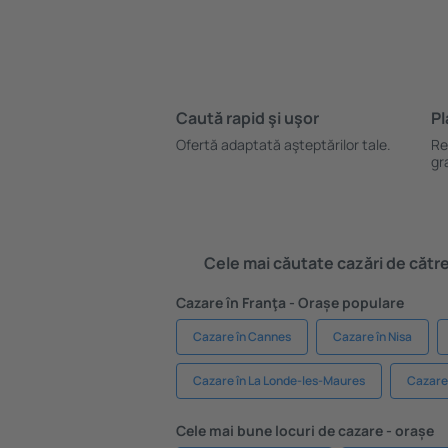
Caută rapid şi uşor
Pl
Ofertă adaptată aşteptărilor tale.
Re
gr
Cele mai căutate cazări de către 
Cazare în Franţa - Orașe populare
Cazare în Cannes
Cazare în Nisa
Cazare în La Londe-les-Maures
Cazare
Cele mai bune locuri de cazare - orașe