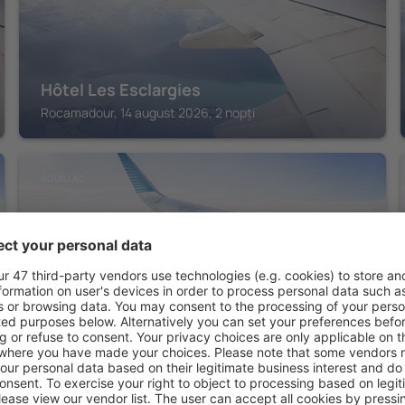
Hôtel Les Esclargies
Rocamadour, 14 august 2026, 2 nopți
SOUILLAC
Hotel Le Quercy
Souillac, 14 august 2026, 2 nopți