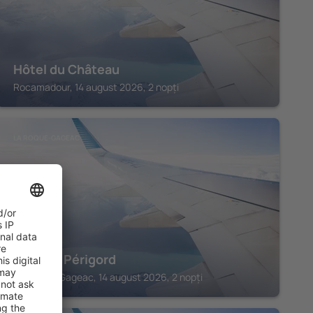
Hôtel du Château
Rocamadour, 14 august 2026, 2 nopți
LA ROQUE-GAGEAC
Hotel le Périgord
La Roque-Gageac, 14 august 2026, 2 nopți