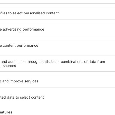
 de proprietăți spațioase,
proprietăți pentru o singură
facilități, precum și de
ȋn vârstă și grupuri. Oaspeţi
le în timpul unui city break.
pensiuni care oferă intimitat
n centrul orașului, lângă
Le Vigan. Facilitățile din apr
i puțin populare. Acest lucru
auto, transport public, magaz
în funcție de nevoi și de
relaxare sau distracţie, gar
Dacă doriţi cazare de lux în 
vreme, aveți garanţia că
se potrivească. Veți găsi to
axa, fără a fi nevoie să
călătoria de afaceri la desti
 unitate de cazare.
Le Vigan cu facilități pentru 
spre Le Vigan și vă veţi
copii, precum și pentru cei 
companie.
Vigan?
Ce fel de facilităţi 
olosind un motor de căutare.
Facilitățile proprietăţilor în
heck-in și check-out. După ce
de numărul de stele. Oaspeț
 de căutare va afișa
chicinetă, balcon, aer condi