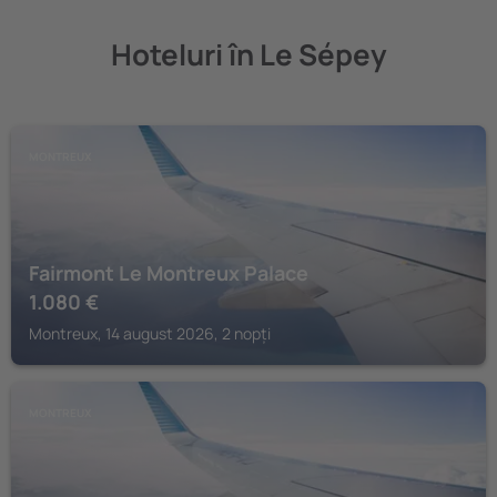
Hoteluri în Le Sépey
MONTREUX
Fairmont Le Montreux Palace
1.080
€
Montreux, 14 august 2026, 2 nopți
MONTREUX