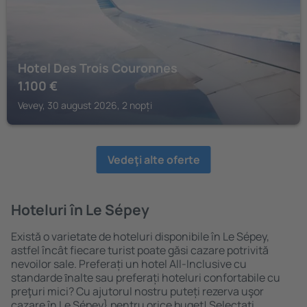
Hotel Des Trois Couronnes
1.100
€
Vevey, 30 august 2026, 2 nopți
Vedeţi alte oferte
Hoteluri în Le Sépey
Există o varietate de hoteluri disponibile în Le Sépey,
astfel încât fiecare turist poate găsi cazare potrivită
nevoilor sale. Preferați un hotel All-Inclusive cu
standarde ȋnalte sau preferați hoteluri confortabile cu
preţuri mici? Cu ajutorul nostru puteți rezerva uşor
cazare în Le Sépey} pentru orice buget! Selectați