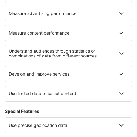
Hoteluri în Salcedo
Hoteluri în Priekulė
Cele mai bune hoteluri - regiuni
Hoteluri în Elveţia
Hoteluri în Jungfrau
Hoteluri in Swiss Alps
Hoteluri în Saas-Fee
Hoteluri în St. Moritz
Hoteluri in Querétaro
Hoteluri in Cieszyn Silesia
Hoteluri in Pyrenees Mountains
Hoteluri în Parcul Național Munții Măcinului
Hoteluri in Parcul Național Zion