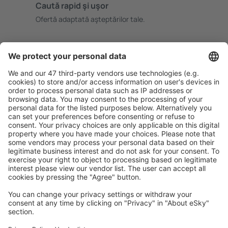
Caută rapid şi uşor
Ofertă adaptată aşteptărilor tale.
Planifică ȋn siguranţă
Rezervare fără griji cu opțiune gratuită de anulare.
Economiseşte mai mult
Prețuri atractive și oferte speciale pentru utilizatorii
conectați.
Cazarea preferată
Alege din peste 1,3 mil. de opţiuni: hoteluri, cabane,
apartamente și altele.
Cele mai căutate hoteluri de către utilizatorii eSky
Hoteluri în Elveţia - Orașe populare