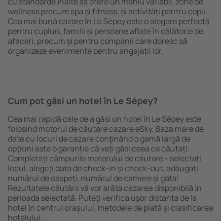
cu standarde ȋnalte să ofere un meniu variabil, zone de
wellness precum spa și fitness, și activități pentru copii.
Cea mai bună cazare în Le Sépey este o alegere perfectă
pentru cupluri, familii și persoane aflate în călătorie de
afaceri, precum și pentru companii care doresc să
organizeze evenimente pentru angajații lor.
Cum pot găsi un hotel în Le Sépey?
Cea mai rapidă cale de a găsi un hotel în Le Sépey este
folosind motorul de căutare cazare eSky. Baza mare de
date cu locuri de cazare conţinând o gamă largă de
opţiuni este o garanție că veți găsi ceea ce căutați.
Completați câmpurile motorului de căutare - selectați
locul, alegeți data de check-in și check-out, adăugați
numărul de oaspeți, numărul de camere şi gata!
Rezultatele căutării vă vor arăta cazarea disponibilă ȋn
perioada selectată. Puteți verifica uşor distanța de la
hotel ȋn centrul orașului, metodele de plată și clasificarea
hotelului.