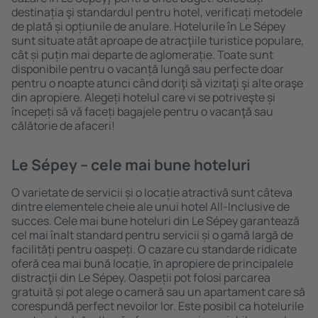
destinația şi standardul pentru hotel, verificați metodele
de plată și opțiunile de anulare. Hotelurile în Le Sépey
sunt situate atât aproape de atracţiile turistice populare,
cât și puțin mai departe de aglomerație. Toate sunt
disponibile pentru o vacanță lungă sau perfecte doar
pentru o noapte atunci când doriţi să vizitaţi şi alte oraşe
din apropiere. Alegeți hotelul care vi se potriveşte și
începeți să vă faceți bagajele pentru o vacanţă sau
călătorie de afaceri!
Le Sépey – cele mai bune hoteluri
O varietate de servicii și o locație atractivă sunt câteva
dintre elementele cheie ale unui hotel All-Inclusive de
succes. Cele mai bune hoteluri din Le Sépey garantează
cel mai înalt standard pentru servicii și o gamă largă de
facilități pentru oaspeți. O cazare cu standarde ridicate
oferă cea mai bună locație, ȋn apropiere de principalele
distracţii din Le Sépey. Oaspeții pot folosi parcarea
gratuită și pot alege o cameră sau un apartament care să
corespundă perfect nevoilor lor. Este posibil ca hotelurile