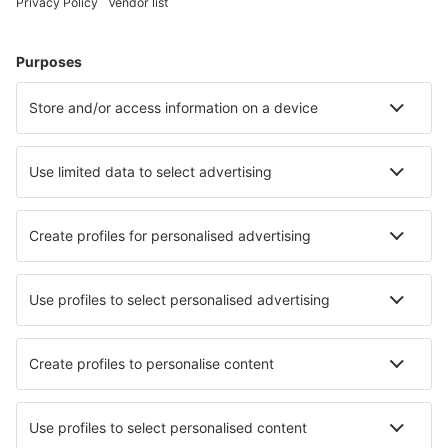
Hoteluri în Grindelwald
Hoteluri în Zermatt
Hoteluri în Lugano
Hoteluri în Zurich
Hoteluri în Nendaz
Hoteluri în Tegna
Hoteluri în Orselina
Hoteluri în Vitznau
Hoteluri în Piazzogna
Hoteluri în Charmey
Cele mai bune hoteluri - orașe
Hoteluri în Damnoen Saduak
Hoteluri în Washford
Hoteluri în Lorignac
Hoteluri în Tarzali
Hoteluri în Villanueva
Hoteluri în Hohegeiß
Hoteluri în New Paltz
Hoteluri în Aniane