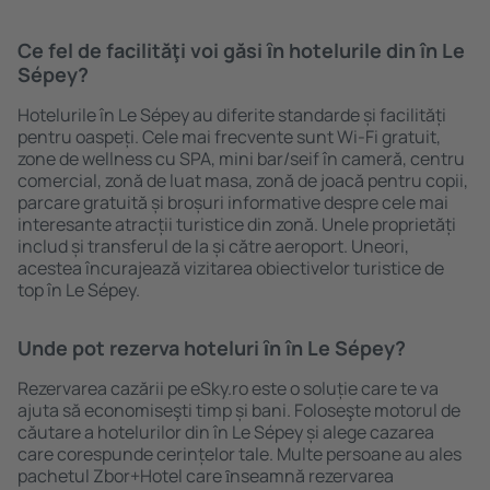
Ce fel de facilităţi voi găsi ȋn hotelurile din în Le
Sépey?
Hotelurile în Le Sépey au diferite standarde și facilități
pentru oaspeți. Cele mai frecvente sunt Wi-Fi gratuit,
zone de wellness cu SPA, mini bar/seif în cameră, centru
comercial, zonă de luat masa, zonă de joacă pentru copii,
parcare gratuită și broșuri informative despre cele mai
interesante atracții turistice din zonă. Unele proprietăți
includ și transferul de la și către aeroport. Uneori,
acestea încurajează vizitarea obiectivelor turistice de
top în Le Sépey.
Unde pot rezerva hoteluri ȋn în Le Sépey?
Rezervarea cazării pe eSky.ro este o soluție care te va
ajuta să economiseşti timp și bani. Foloseşte motorul de
căutare a hotelurilor din în Le Sépey și alege cazarea
care corespunde cerințelor tale. Multe persoane au ales
pachetul Zbor+Hotel care ȋnseamnă rezervarea