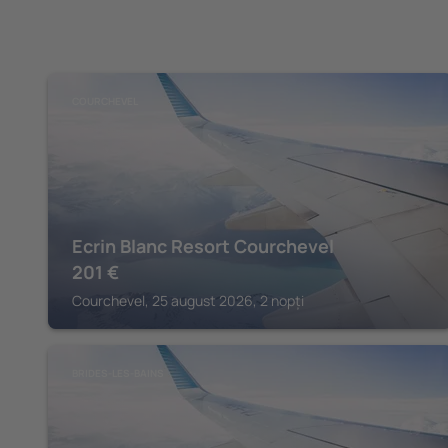
COURCHEVEL
Ecrin Blanc Resort Courchevel
201
€
Courchevel, 25 august 2026, 2 nopți
BRIDES-LES-BAINS