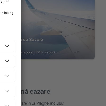
MOUTIERS
Auberge de Savoie
155
€
Moutiers, 14 august 2026, 2 nopți
 mai bună cazare
ariată de cazare în La Plagne, inclusiv