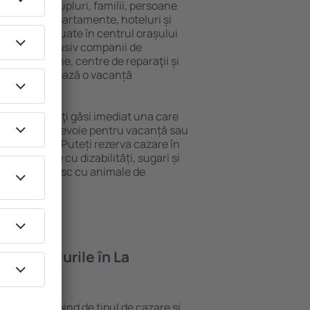
 persoană, cupluri, familii, persoane
i pot sta în apartamente, hoteluri și
e și sunt situate în centrul orașului
propiere, inclusiv companii de
blic, magazine, centre de reparaţii și
acţie, garantează o vacanță
La Plagne, veţi găsi imediat una care
 tot ce aveți nevoie pentru vacanță sau
nația aleasă. Puteți rezerva cazare în
u persoanele cu dizabilități, sugari și
care călătoresc cu animale de
feră hotelurile în La
 La Plagne depind de tipul de cazare și