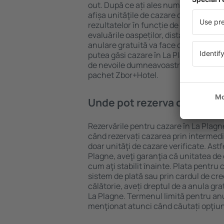
out. După ce ați ales numărul de per
afișa unităţile de cazare disponibile î
rezultatelor în funcție de tipul proprie
evaluările oaspeților, distanța față d
anulare gratuită va face căutarea mul
putea găsi cazare în La Plagne în doa
de nevoile dumneavoastră, puteți rez
pachet Zbor+Hotel.
Unde pot rezerva cazare în
Rezervările pentru cazare în La Plagne
când rezervați cazarea prin intermediul
doar unităţi de cazare verificate. Astf
Plagne, aveţi garanţia că unitatea de
cum aţi stabilit ȋnainte. Plata pentru
sistem de plată sau prin cardul de cre
călătorie, aveți dreptul de a anula gra
La Plagne. Termenul limită pentru an
menţionat atunci când căutați opţiun