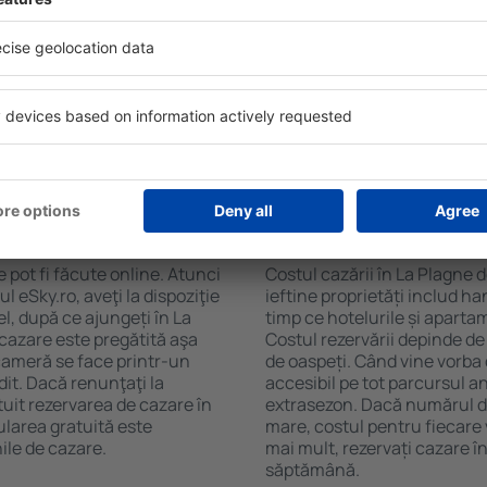
soane, motorul de căutare va
de numărul de stele. Oaspeț
n La Plagne. Filtrarea
chicinetă, balcon, aer condi
tăţii, numărul de stele,
ceaiului şi a cafelei, prosoap
e centru și opțiunea de
avea parcare gratuită, pot 
t mai ușoară. Astfel veți
alege un hotel cu piscină. În
r câteva minute. În funcție
la proprietăți care oferă tra
erva doar cazare sau un
 La Plagne?
Cât costă cazarea î
 pot fi făcute online. Atunci
Costul cazării în La Plagne 
 eSky.ro, aveţi la dispoziţie
ieftine proprietăți includ ha
el, după ce ajungeți în La
timp ce hotelurile și aparta
 cazare este pregătită aşa
Costul rezervării depinde de
 cameră se face printr-un
de oaspeți. Când vine vorba 
dit. Dacă renunţaţi la
accesibil pe tot parcursul an
tuit rezervarea de cazare în
extrasezon. Dacă numărul d
ularea gratuită este
mare, costul pentru fiecare 
ile de cazare.
mai mult, rezervați cazare î
săptămână.