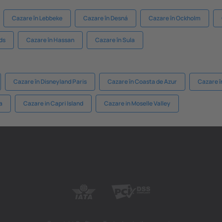
Cazare în Lebbeke
Cazare în Desná
Cazare în Ockholm
ds
Cazare în Hassan
Cazare în Sula
Cazare în Disneyland Paris
Cazare în Coasta de Azur
Cazare î
a
Cazare in Capri Island
Cazare in Moselle Valley