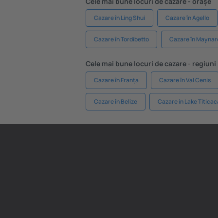
Cele mai bune locuri de cazare - orașe
Cazare în Ling Shui
Cazare în Agello
Cazare în Tordibetto
Cazare în Maynar
Cele mai bune locuri de cazare - regiuni
Cazare în Franța
Cazare în Val Cenis
Cazare în Belize
Cazare in Lake Titicac