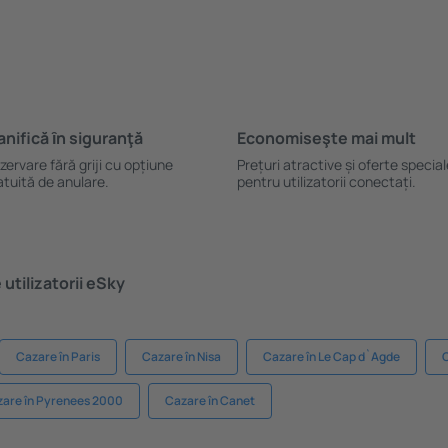
anifică ȋn siguranţă
Economiseşte mai mult
zervare fără griji cu opțiune
Prețuri atractive și oferte specia
atuită de anulare.
pentru utilizatorii conectați.
utilizatorii eSky
Cazare în Paris
Cazare în Nisa
Cazare în Le Cap d`Agde
C
are în Pyrenees 2000
Cazare în Canet