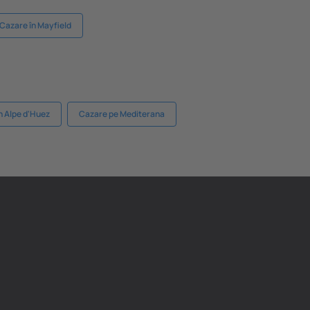
Cazare în Mayfield
n Alpe d'Huez
Cazare pe Mediterana