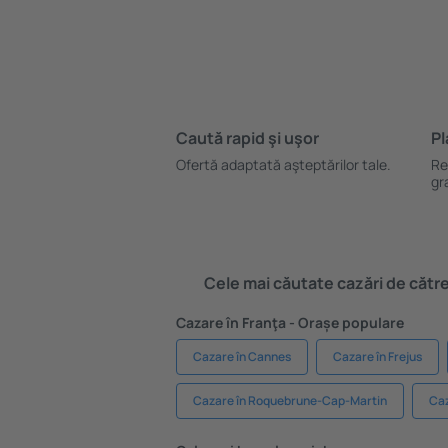
Caută rapid şi uşor
Pl
Ofertă adaptată aşteptărilor tale.
Re
gr
Cele mai căutate cazări de către 
Cazare în Franţa - Orașe populare
Cazare în Cannes
Cazare în Frejus
Cazare în Roquebrune-Cap-Martin
Caz