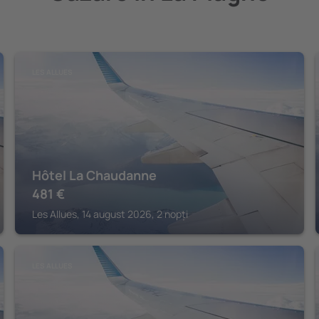
LES ALLUES
Hôtel La Chaudanne
481
€
Les Allues, 14 august 2026, 2 nopți
LES ALLUES