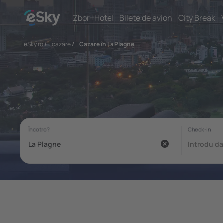
Zbor+Hotel
Bilete de avion
City Break
eSky.ro
/
cazare
/
Cazare în La Plagne