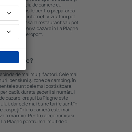
ii pot beneficia de camere cu
ționat, ustensile pentru prepararea
e și acces la internet. Vizitatorii pot
comanda o masă la restaurant sau pot
 plus, pot rezerva cazare în La Plagne
nsport de la aeroport.
n La Plagne?
depinde de mai mulți factori. Cele mai
nuri, pensiuni și zone de camping, în
mentele sunt cele mai costisitoare.
 perioadă, durata șederii și numărul
de cazare, oraşul La Plagne este
ului, dar cele mai bune tarife sunt în
e oaspeţi ȋntr-o cameră este mai
va fi mai mic. Pentru a economisi şi
n La Plagne pentru mai mult de o