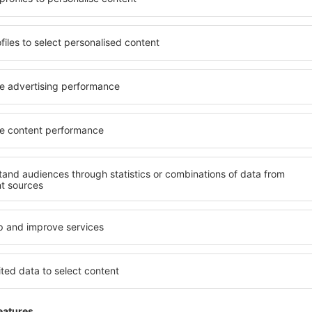
ia de proprietăți spațioase,
proprietăți pentru o singură
facilități, precum și de
ȋn vârstă și grupuri. Oaspeţi
le în timpul unui city break.
pensiuni care oferă intimitat
în centrul orașului, lângă
La Plagne. Facilitățile din a
i puțin populare. Acest lucru
închirieri auto, transport pu
în funcție de nevoi și de
locuri de relaxare sau distr
extraordinară.
evreme, aveți garanţia că
Dacă doriţi cazare de lux în 
axa, fără a fi nevoie să
să se potrivească. Veți găsi
 unitate de cazare.
călătoria de afaceri la desti
 spre La Plagne și vă veţi
La Plagne cu facilități pentr
copii, precum și pentru cei 
companie.
Plagne?
Ce fel de facilităţi o
Plagne?
folosind un motor de
ele de check-in și check-
Facilitățile proprietăţilor în