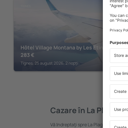
TIGNES
Hôtel Village Montana by Les Etincelles
283
€
Tignes, 25 august 2026, 2 nopți
Cazare în La Plagne
Vă ȋndreptaţi spre La Plagne? Găsiți 