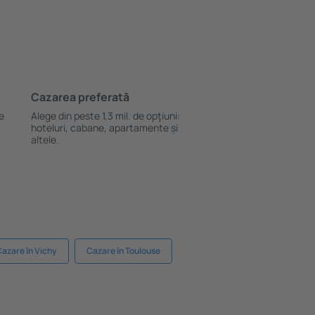
Cazarea preferată
le
Alege din peste 1,3 mil. de opţiuni:
hoteluri, cabane, apartamente și
altele.
azare în Vichy
Cazare în Toulouse