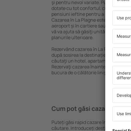
şi pentru nevoi variate. Puteți benefic
dotate cu tot confortul, cu numeroase 
pensiuni ieftine pentru a sta câteva zi
Cazarea în La Plagne este disponibilă 
aeroport și în cartiere sau regiuni ma
vă va ajuta să găsiţi unităţi de cazare 
planurile ulterioare.
Rezervând cazarea în La Plagne mai d
după sosirea la destinație vă puteţi rel
căutaţi un hotel, apartament sau altă
Rezervaţi cazarea înainte de călătoria
bucura de o călătorie liniştită.
Cum pot găsi cazare în La 
Puteți găsi rapid cazare în La Plagne 
căutare. Introduceți destinația și dat