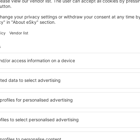
TIGNES
Résidences Village Montana by Les
Etincelles
421
€
Tignes, 14 august 2026, 2 nopți
Vedeţi mai multe oferte în La Plagne
La Plagne – cea
cazare pentru fiecare buget
Puteți alege dintr-o ofertă v