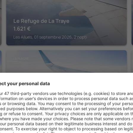
Le Refuge de La Traye
1.621
€
Les Allues, 01 septembrie 2026, 2 nopți
LA PLAGNE
Hôtel Le Carlina by Les Etincelles
236
€
La Plagne, 25 august 2026, 2 nopți