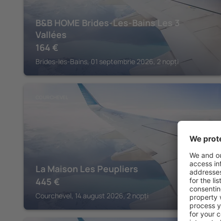
B&B HOME Brides-Les-Bains Les 3
Vallées
164
€
Brides-les-Bains, 01 septembrie 2026, 2 nopți
COURCHEVEL
La Maison Les Peupliers
445
€
Courchevel, 14 august 2026, 2 nopți