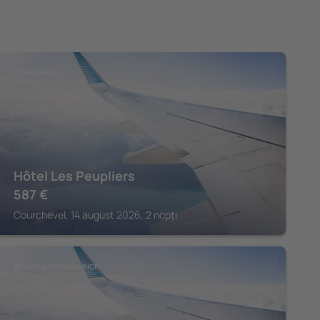
COURCHEVEL
Hôtel Les Peupliers
587
€
Courchevel, 14 august 2026, 2 nopți
BOURG-SAINT-MAURICE