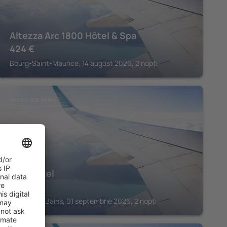
Altezza Arc 1800 Hôtel & Spa
424
€
Bourg-Saint-Maurice, 14 august 2026, 2 nopți
BRIDES-LES-BAINS
Golf Hôtel
259
€
Brides-les-Bains, 01 septembrie 2026, 2 nopți