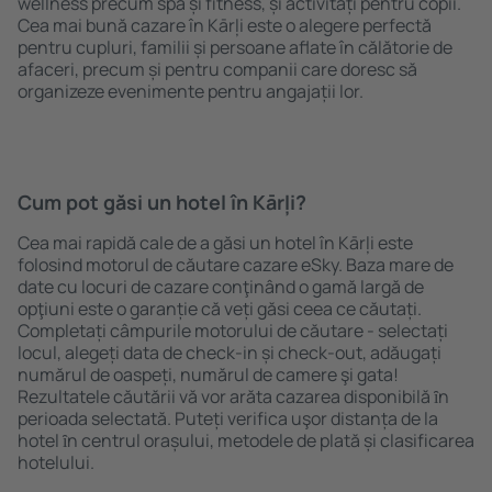
wellness precum spa și fitness, și activități pentru copii.
Cea mai bună cazare în Kārļi este o alegere perfectă
pentru cupluri, familii și persoane aflate în călătorie de
afaceri, precum și pentru companii care doresc să
organizeze evenimente pentru angajații lor.
Cum pot găsi un hotel în Kārļi?
Cea mai rapidă cale de a găsi un hotel în Kārļi este
folosind motorul de căutare cazare eSky. Baza mare de
date cu locuri de cazare conţinând o gamă largă de
opţiuni este o garanție că veți găsi ceea ce căutați.
Completați câmpurile motorului de căutare - selectați
locul, alegeți data de check-in și check-out, adăugați
numărul de oaspeți, numărul de camere şi gata!
Rezultatele căutării vă vor arăta cazarea disponibilă ȋn
perioada selectată. Puteți verifica uşor distanța de la
hotel ȋn centrul orașului, metodele de plată și clasificarea
hotelului.