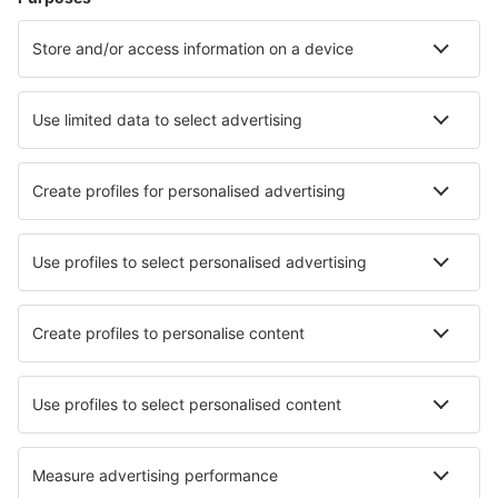
Hoteluri în Riga
Hoteluri în Jurmala
Hoteluri în Daugavpils
Hoteluri în Ventspils
Hoteluri în Liepaja
Hoteluri în Bērzciems
Hoteluri în Dzirciems
Hoteluri în Ainaži
Hoteluri în Ragana
Hoteluri Spare
Cele mai bune hoteluri - orașe
Hoteluri în Pacs del Penedes
Hoteluri în Kampong Brisu
Hoteluri în Garden City
Hoteluri în Tolna
Hoteluri în Canacona
Hoteluri în Overgaard
Hoteluri în Petrindu
Hoteluri în Cerdido
Hoteluri în Osthammar
Hoteluri în Llangennith