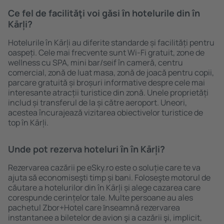
Ce fel de facilităţi voi găsi ȋn hotelurile din în
Kārļi?
Hotelurile în Kārļi au diferite standarde și facilități pentru
oaspeți. Cele mai frecvente sunt Wi-Fi gratuit, zone de
wellness cu SPA, mini bar/seif în cameră, centru
comercial, zonă de luat masa, zonă de joacă pentru copii,
parcare gratuită și broșuri informative despre cele mai
interesante atracții turistice din zonă. Unele proprietăți
includ și transferul de la și către aeroport. Uneori,
acestea încurajează vizitarea obiectivelor turistice de
top în Kārļi.
Unde pot rezerva hoteluri ȋn în Kārļi?
Rezervarea cazării pe eSky.ro este o soluție care te va
ajuta să economiseşti timp și bani. Foloseşte motorul de
căutare a hotelurilor din în Kārļi și alege cazarea care
corespunde cerințelor tale. Multe persoane au ales
pachetul Zbor+Hotel care ȋnseamnă rezervarea
instantanee a biletelor de avion şi a cazării şi, implicit,