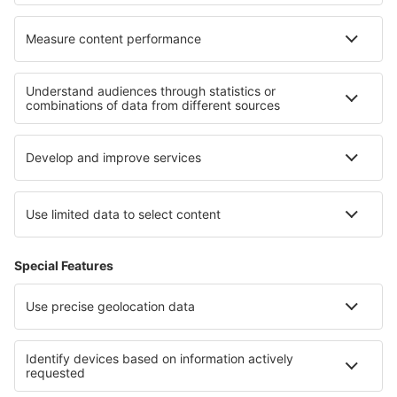
Cele mai bune hoteluri - regiuni
Hoteluri in Kemeri National Park
Hoteluri in Gauja National Park
Hoteluri in Costa de Valencia
Hoteluri in Parcul Național Grand-Teton
Hoteluri în Praia do Forte
Hoteluri in Matruh
Hoteluri in Amazonas