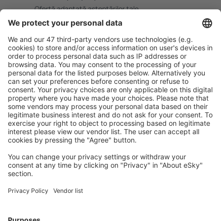
Ofertă adaptată aşteptărilor tale.
Planifică ȋn siguranţă
Rezervare fără griji cu opțiune gratuită de anulare.
Economiseşte mai mult
Prețuri atractive și oferte speciale pentru utilizatorii
conectați.
Cazarea preferată
Alege din peste 1,3 mil. de opţiuni: hoteluri, cabane,
apartamente și altele.
Cele mai căutate hoteluri de către utilizatorii eSky
Hoteluri în Letonia - Orașe populare