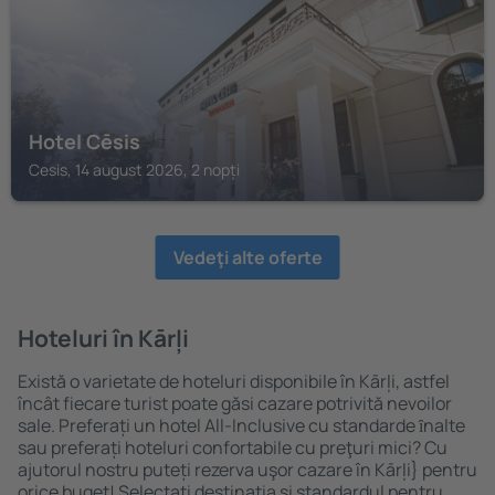
Hotel Cēsis
Cesis, 14 august 2026, 2 nopți
Vedeţi alte oferte
Hoteluri în Kārļi
Există o varietate de hoteluri disponibile în Kārļi, astfel
încât fiecare turist poate găsi cazare potrivită nevoilor
sale. Preferați un hotel All-Inclusive cu standarde ȋnalte
sau preferați hoteluri confortabile cu preţuri mici? Cu
ajutorul nostru puteți rezerva uşor cazare în Kārļi} pentru
orice buget! Selectați destinația şi standardul pentru