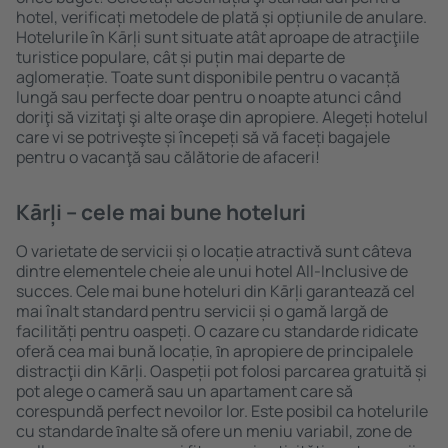
hotel, verificați metodele de plată și opțiunile de anulare.
Hotelurile în Kārļi sunt situate atât aproape de atracţiile
turistice populare, cât și puțin mai departe de
aglomerație. Toate sunt disponibile pentru o vacanță
lungă sau perfecte doar pentru o noapte atunci când
doriţi să vizitaţi şi alte oraşe din apropiere. Alegeți hotelul
care vi se potriveşte și începeți să vă faceți bagajele
pentru o vacanţă sau călătorie de afaceri!
Kārļi – cele mai bune hoteluri
O varietate de servicii și o locație atractivă sunt câteva
dintre elementele cheie ale unui hotel All-Inclusive de
succes. Cele mai bune hoteluri din Kārļi garantează cel
mai înalt standard pentru servicii și o gamă largă de
facilități pentru oaspeți. O cazare cu standarde ridicate
oferă cea mai bună locație, ȋn apropiere de principalele
distracţii din Kārļi. Oaspeții pot folosi parcarea gratuită și
pot alege o cameră sau un apartament care să
corespundă perfect nevoilor lor. Este posibil ca hotelurile
cu standarde ȋnalte să ofere un meniu variabil, zone de