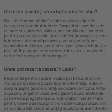
Ce fel de facilităţi oferă hotelurile în Labis?
Facilitățile proprietăţilor în Labis depind de tipul de
cazare și de numărul de stele. Oaspeții pot beneficia de
camere cu chicinetă, balcon, aer condiționat, ustensile
pentru prepararea ceaiului şi a cafelei, prosoape și acces
la internet. Vizitatorii pot avea parcare gratuită, pot
comanda o masă la restaurant sau pot alege un hotel cu
piscină. În plus, pot rezerva cazare în Labis la proprietăți
care oferă transport de la aeroport.
Unde pot rezerva cazare în Labis?
Rezervările pentru cazare în Labis pot fi făcute online.
Atunci când rezervați cazarea prin intermediul eSky.ro,
aveţi la dispoziţie doar unităţi de cazare verificate. Astfel,
după ce ajungeți în Labis, aveţi garanţia că unitatea de
cazare este pregătită aşa cum aţi stabilit ȋnainte. Plata
pentru cameră se face printr-un sistem de plată sau prin
cardul de credit. Dacă renunţaţi la călătorie, aveți dreptul