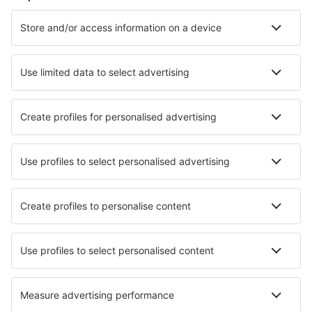
Cazare în Kota Kinabalu
Cazare în George Town
Cazare în Ipoh
Cazare în Kuala Lumpur
Cazare în Johor Bahru
Cazare în Pasir Panjang
Cazare în Bayan Lepas
Cazare în Petaling Jaya
Cazare în Gopeng
Cazare în Jitra
Cele mai bune locuri de cazare - orașe
Cazare în Garrett
Cazare în Ormont-Dessus
Cazare în Verdun
Cazare în Zomba
Cazare în Praia Grande
Cazare în Taupont
Cazare în Leedfaal
Cazare în Toome
Cazare în Decin
Cazare în Santona