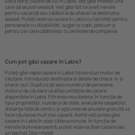
Dacă doriţi cazare de lux în Labis, veţi găsi imediat una
care să se potrivească. Veți găsi tot ce aveți nevoie
pentru vacanță sau călătoria de afaceri la destinația
aleasă. Puteți rezerva cazare în Labis cu facilități pentru
persoanele cu dizabilități, sugari și copii, precum și
pentru cei care călătoresc cu animale de companie.
Cum pot găsi cazare în Labis?
Puteți găsi rapid cazare în Labis folosind un motor de
căutare. Introduceți destinația și datele de check-in și
check-out. După ce ați ales numărul de persoane,
motorul de căutare va afișa unităţile de cazare
disponibile în Labis. Filtrarea rezultatelor în funcție de
tipul proprietăţii, numărul de stele, evaluările oaspeților,
distanța față de centru și opțiunea de anulare gratuită va
face căutarea mult mai ușoară. Astfel veți putea găsi
cazare în Labis în doar câteva minute. În funcție de
nevoile dumneavoastră, puteți rezerva doar cazare sau
un pachet Zbor+Hotel.