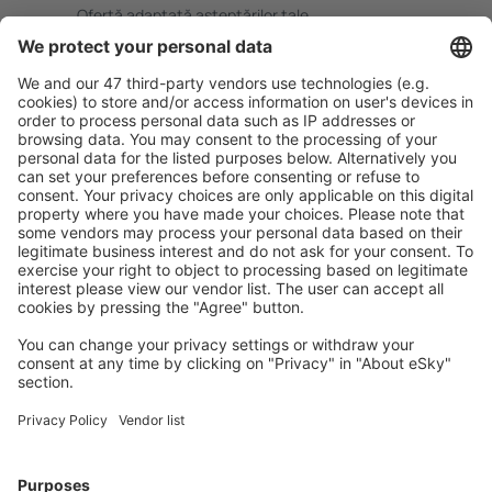
Ofertă adaptată aşteptărilor tale.
Planifică ȋn siguranţă
Rezervare fără griji cu opțiune gratuită de anulare.
Economiseşte mai mult
Prețuri atractive și oferte speciale pentru utilizatorii
conectați.
Cazarea preferată
Alege din peste 1,3 mil. de opţiuni: hoteluri, cabane,
apartamente și altele.
Cele mai căutate cazări de către utilizatorii eSky
Cazare în Malaezia - Orașe populare