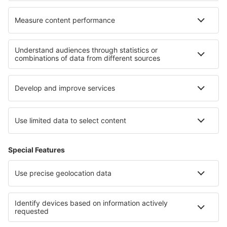
Cele mai bune locuri de cazare - regiuni
Cazare in Langkawi
Cazare in Penang
Cazare in Malaysian Borneo
Cazare in Parcul Național Świętokrzyski
Cazare in Caraibe
Cazare in Gemer
Cazare În Argeș județul
Cazare in Blagoevgrad