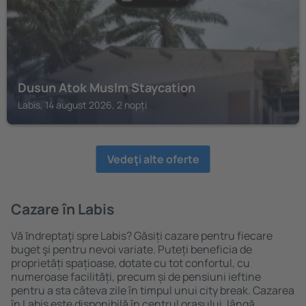
Dusun Atok Muslm Staycation
Labis, 14 august 2026, 2 nopți
Vedeţi alte oferte
Cazare în Labis
Vă ȋndreptaţi spre Labis? Găsiți cazare pentru fiecare
buget şi pentru nevoi variate. Puteți beneficia de
proprietăți spațioase, dotate cu tot confortul, cu
numeroase facilități, precum și de pensiuni ieftine
pentru a sta câteva zile în timpul unui city break. Cazarea
în Labis este disponibilă în centrul orașului, lângă