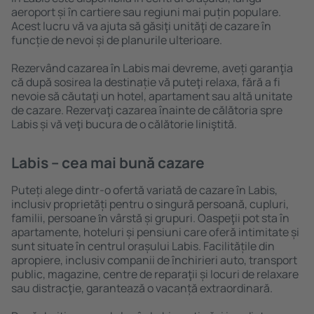
aeroport și în cartiere sau regiuni mai puțin populare.
Acest lucru vă va ajuta să găsiţi unităţi de cazare în
funcție de nevoi și de planurile ulterioare.
Rezervând cazarea în Labis mai devreme, aveți garanţia
că după sosirea la destinație vă puteţi relaxa, fără a fi
nevoie să căutaţi un hotel, apartament sau altă unitate
de cazare. Rezervaţi cazarea înainte de călătoria spre
Labis și vă veţi bucura de o călătorie liniştită.
Labis – cea mai bună cazare
Puteți alege dintr-o ofertă variată de cazare în Labis,
inclusiv proprietăți pentru o singură persoană, cupluri,
familii, persoane ȋn vârstă și grupuri. Oaspeţii pot sta în
apartamente, hoteluri și pensiuni care oferă intimitate și
sunt situate în centrul orașului Labis. Facilitățile din
apropiere, inclusiv companii de închirieri auto, transport
public, magazine, centre de reparaţii și locuri de relaxare
sau distracţie, garantează o vacanță extraordinară.