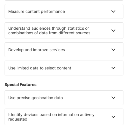
Cele mai bune locuri de cazare - regiuni
Cazare in Paros
Cazare in Santorini
Cazare in Samos
Cazare in Greek Islands
Cazare in Kos
Cazare in Lahemaa National Park
Cazare în Hochpustertal
Cazare în Burgundia
Cazare în Alsacia
Cazare în Turcia