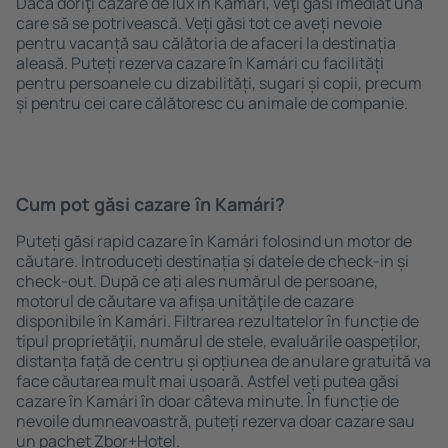
Dacă doriţi cazare de lux în Kamári, veţi găsi imediat una
care să se potrivească. Veți găsi tot ce aveți nevoie
pentru vacanță sau călătoria de afaceri la destinația
aleasă. Puteți rezerva cazare în Kamári cu facilități
pentru persoanele cu dizabilități, sugari și copii, precum
și pentru cei care călătoresc cu animale de companie.
Cum pot găsi cazare în Kamári?
Puteți găsi rapid cazare în Kamári folosind un motor de
căutare. Introduceți destinația și datele de check-in și
check-out. După ce ați ales numărul de persoane,
motorul de căutare va afișa unităţile de cazare
disponibile în Kamári. Filtrarea rezultatelor în funcție de
tipul proprietăţii, numărul de stele, evaluările oaspeților,
distanța față de centru și opțiunea de anulare gratuită va
face căutarea mult mai ușoară. Astfel veți putea găsi
cazare în Kamári în doar câteva minute. În funcție de
nevoile dumneavoastră, puteți rezerva doar cazare sau
un pachet Zbor+Hotel.