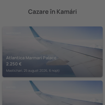
Cazare în Kamári
MASTICHARI
Atlantica Marmari Palace
2.250
€
Mastichari, 25 august 2026, 6 nopți
MIRTIES