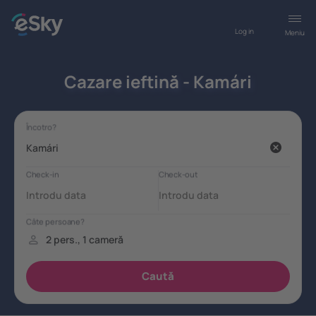
Log in
Meniu
Cazare ieftină - Kamári