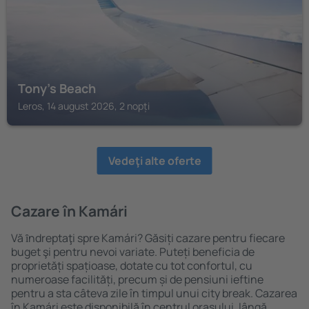
Tony's Beach
Leros, 14 august 2026, 2 nopți
Vedeţi alte oferte
Cazare în Kamári
Vă ȋndreptaţi spre Kamári? Găsiți cazare pentru fiecare
buget şi pentru nevoi variate. Puteți beneficia de
proprietăți spațioase, dotate cu tot confortul, cu
numeroase facilități, precum și de pensiuni ieftine
pentru a sta câteva zile în timpul unui city break. Cazarea
în Kamári este disponibilă în centrul orașului, lângă