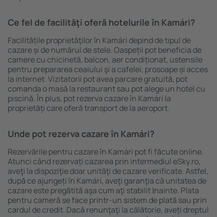
Ce fel de facilităţi oferă hotelurile în Kamári?
Facilitățile proprietăţilor în Kamári depind de tipul de
cazare și de numărul de stele. Oaspeții pot beneficia de
camere cu chicinetă, balcon, aer condiționat, ustensile
pentru prepararea ceaiului şi a cafelei, prosoape și acces
la internet. Vizitatorii pot avea parcare gratuită, pot
comanda o masă la restaurant sau pot alege un hotel cu
piscină. În plus, pot rezerva cazare în Kamári la
proprietăți care oferă transport de la aeroport.
Unde pot rezerva cazare în Kamári?
Rezervările pentru cazare în Kamári pot fi făcute online.
Atunci când rezervați cazarea prin intermediul eSky.ro,
aveţi la dispoziţie doar unităţi de cazare verificate. Astfel,
după ce ajungeți în Kamári, aveţi garanţia că unitatea de
cazare este pregătită aşa cum aţi stabilit ȋnainte. Plata
pentru cameră se face printr-un sistem de plată sau prin
cardul de credit. Dacă renunţaţi la călătorie, aveți dreptul