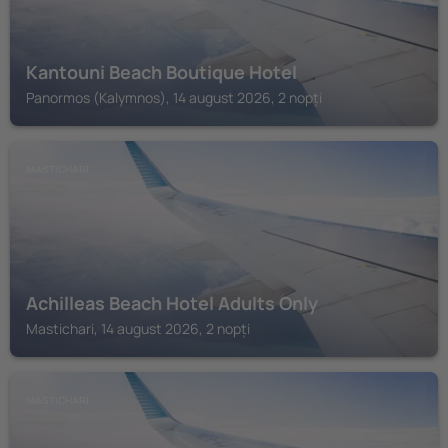
Kantouni Beach Boutique Hotel
Panormos (Kalymnos), 14 august 2026, 2 nopți
MASTICHARI
Achilleas Beach Hotel Adults Only
Mastichari, 14 august 2026, 2 nopți
MASTICHARI