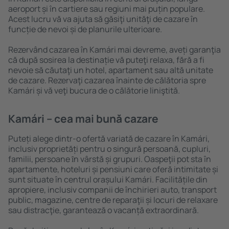
aeroport și în cartiere sau regiuni mai puțin populare.
Acest lucru vă va ajuta să găsiţi unităţi de cazare în
funcție de nevoi și de planurile ulterioare.
Rezervând cazarea în Kamári mai devreme, aveți garanţia
că după sosirea la destinație vă puteţi relaxa, fără a fi
nevoie să căutaţi un hotel, apartament sau altă unitate
de cazare. Rezervaţi cazarea înainte de călătoria spre
Kamári și vă veţi bucura de o călătorie liniştită.
Kamári – cea mai bună cazare
Puteți alege dintr-o ofertă variată de cazare în Kamári,
inclusiv proprietăți pentru o singură persoană, cupluri,
familii, persoane ȋn vârstă și grupuri. Oaspeţii pot sta în
apartamente, hoteluri și pensiuni care oferă intimitate și
sunt situate în centrul orașului Kamári. Facilitățile din
apropiere, inclusiv companii de închirieri auto, transport
public, magazine, centre de reparaţii și locuri de relaxare
sau distracţie, garantează o vacanță extraordinară.