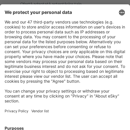
Ofertă adaptată aşteptărilor tale.
Planifică ȋn siguranţă
Rezervare fără griji cu opțiune gratuită de anulare.
Economiseşte mai mult
Prețuri atractive și oferte speciale pentru utilizatorii
conectați.
Cazarea preferată
Alege din peste 1,3 mil. de opţiuni: hoteluri, cabane,
apartamente și altele.
Cele mai căutate cazări de către utilizatorii eSky
Cazare în Grecia - Orașe populare