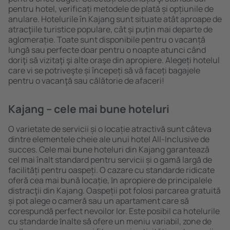
pentru hotel, verificați metodele de plată și opțiunile de
anulare. Hotelurile în Kajang sunt situate atât aproape de
atracţiile turistice populare, cât și puțin mai departe de
aglomerație. Toate sunt disponibile pentru o vacanță
lungă sau perfecte doar pentru o noapte atunci când
doriţi să vizitaţi şi alte oraşe din apropiere. Alegeți hotelul
care vi se potriveşte și începeți să vă faceți bagajele
pentru o vacanţă sau călătorie de afaceri!
Kajang – cele mai bune hoteluri
O varietate de servicii și o locație atractivă sunt câteva
dintre elementele cheie ale unui hotel All-Inclusive de
succes. Cele mai bune hoteluri din Kajang garantează
cel mai înalt standard pentru servicii și o gamă largă de
facilități pentru oaspeți. O cazare cu standarde ridicate
oferă cea mai bună locație, ȋn apropiere de principalele
distracţii din Kajang. Oaspeții pot folosi parcarea gratuită
și pot alege o cameră sau un apartament care să
corespundă perfect nevoilor lor. Este posibil ca hotelurile
cu standarde ȋnalte să ofere un meniu variabil, zone de