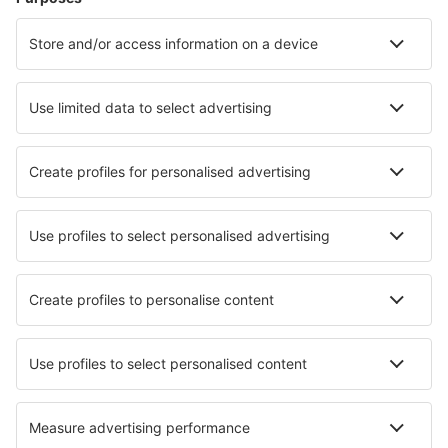
Hoteluri în Kuala Lumpur
Hoteluri în Kota Kinabalu
Hoteluri în Ipoh
Hoteluri în George Town
Hoteluri în Johor Bahru
Hoteluri în Kuala Rompin
Hoteluri Perhentian
Hoteluri în Sitiawan
Hoteluri în Janda Baik
Hoteluri în Kuala Dungun
Cele mai bune hoteluri - orașe
Hoteluri Sibay
Hoteluri în Tarbena
Hoteluri în Emlichheim
Hoteluri în Iwakura
Hoteluri în Dingolfing
Hoteluri în Petrovice
Hoteluri în Solofra
Hoteluri în Jonaker
Hoteluri în Shelter Island
Hoteluri în Crouch