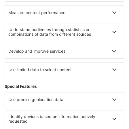
Cele mai bune hoteluri - regiuni
Hoteluri in Langkawi
Hoteluri in Penang
Hoteluri in Malaysian Borneo
Hoteluri În Dolj județul
Hoteluri in Saxonia-Anhalt
Hoteluri în Saint Thomas
Hoteluri in Los Padres National Forest
Hoteluri in Gran Canaria