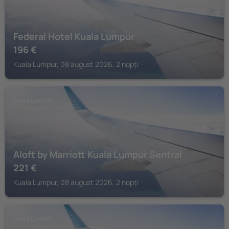
Federal Hotel Kuala Lumpur
196
€
Kuala Lumpur, 08 august 2026, 2 nopți
KUALA LUMPUR
Aloft by Marriott Kuala Lumpur Sentral
221
€
Kuala Lumpur, 08 august 2026, 2 nopți
KUALA LUMPUR