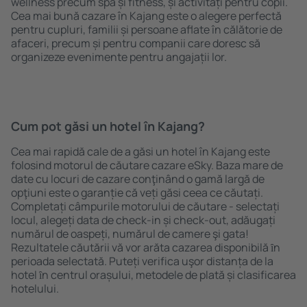
wellness precum spa și fitness, și activități pentru copii.
Cea mai bună cazare în Kajang este o alegere perfectă
pentru cupluri, familii și persoane aflate în călătorie de
afaceri, precum și pentru companii care doresc să
organizeze evenimente pentru angajații lor.
Cum pot găsi un hotel în Kajang?
Cea mai rapidă cale de a găsi un hotel în Kajang este
folosind motorul de căutare cazare eSky. Baza mare de
date cu locuri de cazare conţinând o gamă largă de
opţiuni este o garanție că veți găsi ceea ce căutați.
Completați câmpurile motorului de căutare - selectați
locul, alegeți data de check-in și check-out, adăugați
numărul de oaspeți, numărul de camere şi gata!
Rezultatele căutării vă vor arăta cazarea disponibilă ȋn
perioada selectată. Puteți verifica uşor distanța de la
hotel ȋn centrul orașului, metodele de plată și clasificarea
hotelului.