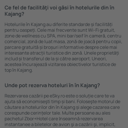
Ce fel de facilităţi voi găsi ȋn hotelurile din în
Kajang?
Hotelurile în Kajang au diferite standarde și facilități
pentru oaspeți. Cele mai frecvente sunt Wi-Fi gratuit,
zone de wellness cu SPA, mini bar/seif în cameră, centru
comercial, zonă de luat masa, zonă de joacă pentru copii,
parcare gratuită și broșuri informative despre cele mai
interesante atracții turistice din zonă. Unele proprietăți
includ și transferul de la și către aeroport. Uneori,
acestea încurajează vizitarea obiectivelor turistice de
top în Kajang.
Unde pot rezerva hoteluri ȋn în Kajang?
Rezervarea cazării pe eSky.ro este o soluție care te va
ajuta să economiseşti timp și bani. Foloseşte motorul de
căutare a hotelurilor din în Kajang și alege cazarea care
corespunde cerințelor tale. Multe persoane au ales
pachetul Zbor+Hotel care ȋnseamnă rezervarea
instantanee a biletelor de avion şi a cazării şi, implicit,