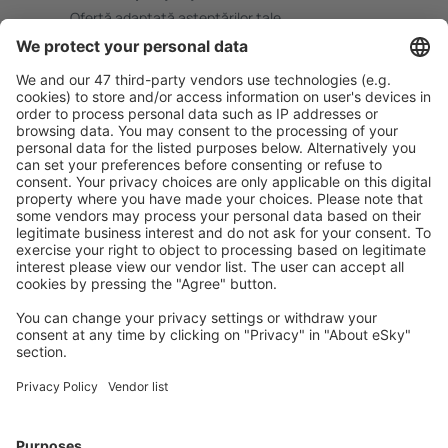
Ofertă adaptată aşteptărilor tale.
Planifică ȋn siguranţă
Rezervare fără griji cu opțiune gratuită de anulare.
Economiseşte mai mult
Prețuri atractive și oferte speciale pentru utilizatorii
conectați.
Cazarea preferată
Alege din peste 1,3 mil. de opţiuni: hoteluri, cabane,
apartamente și altele.
Cele mai căutate hoteluri de către utilizatorii eSky
Hoteluri în Malaezia - Orașe populare