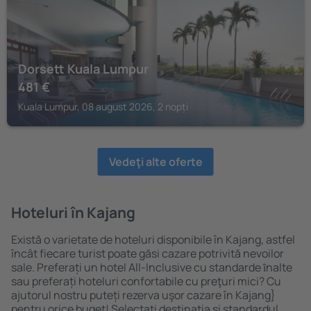
Dorsett Kuala Lumpur
481
€
Kuala Lumpur, 08 august 2026, 2 nopți
Vedeţi alte oferte
Hoteluri în Kajang
Există o varietate de hoteluri disponibile în Kajang, astfel
încât fiecare turist poate găsi cazare potrivită nevoilor
sale. Preferați un hotel All-Inclusive cu standarde ȋnalte
sau preferați hoteluri confortabile cu preţuri mici? Cu
ajutorul nostru puteți rezerva uşor cazare în Kajang}
pentru orice buget! Selectați destinația şi standardul