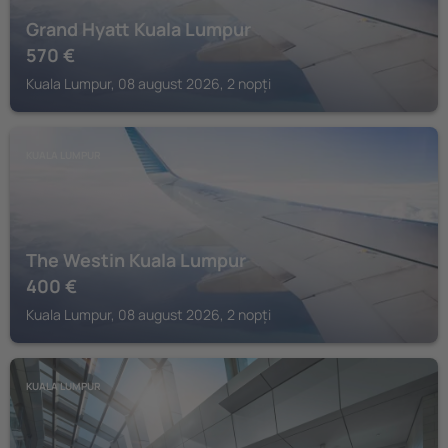
Grand Hyatt Kuala Lumpur
570
€
Kuala Lumpur, 08 august 2026, 2 nopți
KUALA LUMPUR
The Westin Kuala Lumpur
400
€
Kuala Lumpur, 08 august 2026, 2 nopți
KUALA LUMPUR