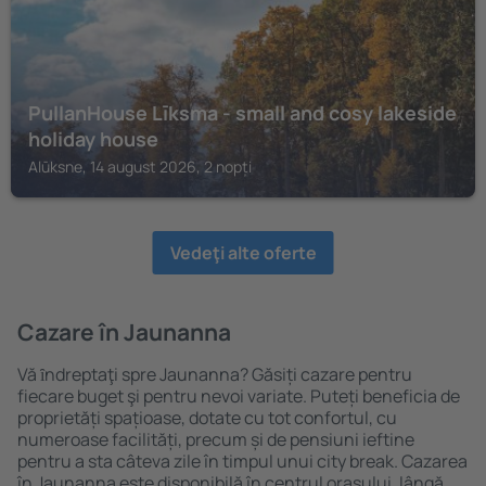
PullanHouse Līksma - small and cosy lakeside
holiday house
Alūksne, 14 august 2026, 2 nopți
Vedeţi alte oferte
Cazare în Jaunanna
Vă ȋndreptaţi spre Jaunanna? Găsiți cazare pentru
fiecare buget şi pentru nevoi variate. Puteți beneficia de
proprietăți spațioase, dotate cu tot confortul, cu
numeroase facilități, precum și de pensiuni ieftine
pentru a sta câteva zile în timpul unui city break. Cazarea
în Jaunanna este disponibilă în centrul orașului, lângă