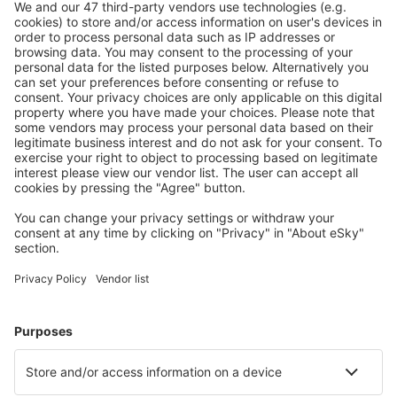
Caută rapid şi uşor
Ofertă adaptată aşteptărilor tale.
Planifică ȋn siguranţă
Rezervare fără griji cu opțiune gratuită de anulare.
Economiseşte mai mult
Prețuri atractive și oferte speciale pentru utilizatorii
conectați.
Cazarea preferată
Alege din peste 1,3 mil. de opţiuni: hoteluri, cabane,
apartamente și altele.
Cele mai căutate cazări de către utilizatorii eSky
Cazare în Letonia - Orașe populare