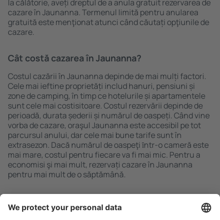
la călătorie, aveți dreptul de a anula gratuit rezervarea de
cazare în Jaunanna. Termenul limită pentru anularea
gratuită este menţionat atunci când căutați opţiunile de
cazare.
Cât costă cazarea în Jaunanna?
Costul cazării în Jaunanna depinde de mai mulți factori.
Cele mai ieftine proprietăți includ hanuri, pensiuni și
zone de camping, în timp ce hotelurile și apartamentele
sunt cele mai costisitoare. Costul rezervării depinde de
perioadă, durata șederii și numărul de oaspeți. Când vine
vorba de cazare, oraşul Jaunanna este accesibil pe tot
parcursul anului, dar cele mai bune tarife sunt în
extrasezon. Dacă numărul de oaspeţi ȋntr-o cameră este
mai mare, costul pentru fiecare va fi mai mic. Pentru a
economisi şi mai mult, rezervați cazare în Jaunanna
pentru mai mult de o săptămână.