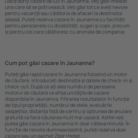
Dacă doriţi cazare de lux în Jaunanna, veţi găsi imediat
una care să se potrivească. Veți găsi tot ce aveți nevoie
pentru vacanță sau călătoria de afaceri la destinația
aleasă. Puteți rezerva cazare în Jaunanna cu facilități
pentru persoanele cu dizabilități, sugari și copii, precum
și pentru cei care călătoresc cu animale de companie.
Cum pot găsi cazare în Jaunanna?
Puteți găsi rapid cazare în Jaunanna folosind un motor
de căutare. Introduceți destinația și datele de check-in și
check-out. După ce ați ales numărul de persoane,
motorul de căutare va afișa unităţile de cazare
disponibile în Jaunanna. Filtrarea rezultatelor în funcție
de tipul proprietăţii, numărul de stele, evaluările
oaspeților, distanța față de centru și opțiunea de anulare
gratuită va face căutarea mult mai ușoară. Astfel veți
putea găsi cazare în Jaunanna în doar câteva minute. În
funcție de nevoile dumneavoastră, puteți rezerva doar
cazare sau un pachet Zbor+Hotel.