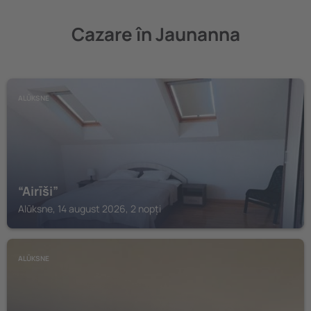
Cazare în Jaunanna
ALŪKSNE
“Airīši”
Alūksne, 14 august 2026, 2 nopți
ALŪKSNE