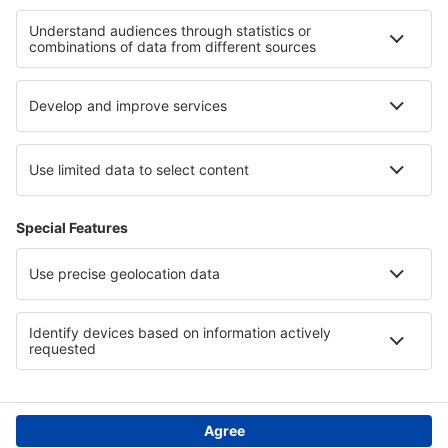
Cele mai bune locuri de cazare - regiuni
Cazare in Gauja National Park
Cazare in Kemeri National Park
Cazare în Iguazú
Cazare in Insulele Ionice
Cazare Stara Zagora province
Cazare în Delta Dunării
Cazare în Tolima