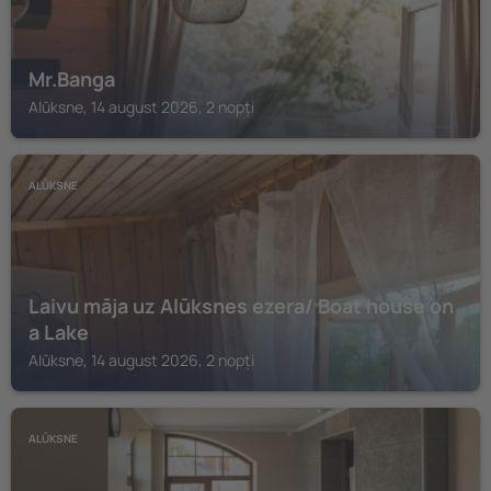
Mr.Banga
Alūksne, 14 august 2026, 2 nopți
ALŪKSNE
Laivu māja uz Alūksnes ezera/ Boat house on
a Lake
Alūksne, 14 august 2026, 2 nopți
ALŪKSNE