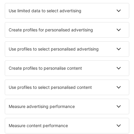
Cazare în Liepaja
Cazare în Jurmala
Cazare în Riga
Cazare în Daugavpils
Cazare în Ventspils
Cazare Misteli
Cazare în Jēkabpils
Cazare în Ēdole
Cazare Rundale
Cazare în Roja
Cele mai bune locuri de cazare - orașe
Cazare în Bauduen
Cazare în Monovar
Cazare în Aston Rowant
Cazare în Eschershausen
Cazare în Kolodezhno
Cazare în Media
Cazare în Bad Sauerbrunn
Cazare în Gero
Cazare în Villa San Giovanni
Cazare în Arlington Heights