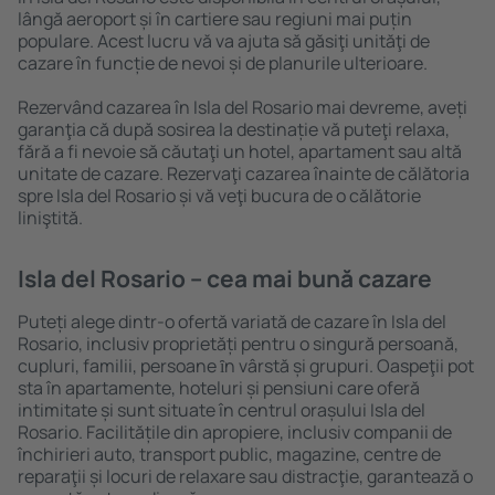
lângă aeroport și în cartiere sau regiuni mai puțin
populare. Acest lucru vă va ajuta să găsiţi unităţi de
cazare în funcție de nevoi și de planurile ulterioare.
Rezervând cazarea în Isla del Rosario mai devreme, aveți
garanţia că după sosirea la destinație vă puteţi relaxa,
fără a fi nevoie să căutaţi un hotel, apartament sau altă
unitate de cazare. Rezervaţi cazarea înainte de călătoria
spre Isla del Rosario și vă veţi bucura de o călătorie
liniştită.
Isla del Rosario – cea mai bună cazare
Puteți alege dintr-o ofertă variată de cazare în Isla del
Rosario, inclusiv proprietăți pentru o singură persoană,
cupluri, familii, persoane ȋn vârstă și grupuri. Oaspeţii pot
sta în apartamente, hoteluri și pensiuni care oferă
intimitate și sunt situate în centrul orașului Isla del
Rosario. Facilitățile din apropiere, inclusiv companii de
închirieri auto, transport public, magazine, centre de
reparaţii și locuri de relaxare sau distracţie, garantează o