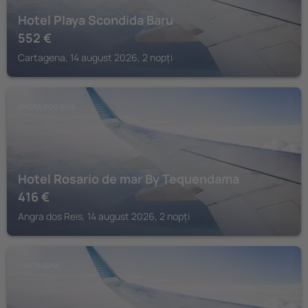
Hotel Playa Scondida Baru
552
€
Cartagena, 14 august 2026, 2 nopți
ANGRA DOS REIS
Hotel Rosario de mar By Tequendama
416
€
Angra dos Reis, 14 august 2026, 2 nopți
CARTAGENA