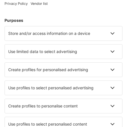
Cele mai căutate cazări de către utilizatorii eSky
Cazare în Columbia - Orașe populare
Cazare La Calera
Cazare în Santa Marta
Cazare în Cartagena
Cazare în Medelin
Cazare în Cali
Cazare în Sogamoso
Cazare în San Jose del Guaviare
Cazare în Monteria
Cazare La Mesa
Cazare La Ceja
Cele mai bune locuri de cazare - orașe
Cazare în Faulquemont
Cazare Abomey
Cazare în Pahoa
Cazare în Madalena
Cazare în Benasal
Cazare în Barton