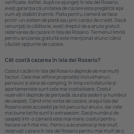
verificate. Astfel, după ce ajungeți în Isla del Rosario,
aveţi garanţia că unitatea de cazare este pregătită aşa
cum aţi stabilit ȋnainte. Plata pentru cameră se face
printr-un sistem de plată sau prin cardul de credit. Dacă
renunţaţi la călătorie, aveți dreptul de a anula gratuit
rezervarea de cazare în Isla del Rosario. Termenul limită
pentru anularea gratuită este menţionat atunci când
căutați opţiunile de cazare.
Cât costă cazarea în Isla del Rosario?
Costul cazării în Isla del Rosario depinde de mai mulți
factori. Cele mai ieftine proprietăți includ hanuri,
pensiuni și zone de camping, în timp ce hotelurile și
apartamentele sunt cele mai costisitoare. Costul
rezervării depinde de perioadă, durata șederii și numărul
de oaspeți. Când vine vorba de cazare, oraşul Isla del
Rosario este accesibil pe tot parcursul anului, dar cele
mai bune tarife sunt în extrasezon. Dacă numărul de
oaspeţi ȋntr-o cameră este mai mare, costul pentru
fiecare va fi mai mic. Pentru a economisi şi mai mult,
rezervați cazare în Isla del Rosario pentru mai mult de o