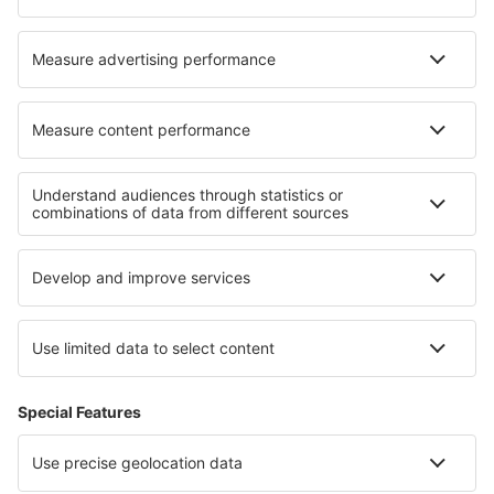
Cazare în Verrua Savoia
Cazare în Queralbs
Cazare în Senago
Cazare în Thiva
Cele mai bune locuri de cazare - regiuni
Cazare în Cesar
Cazare în Boyaca
Cazare în San Andres și Providencia
Cazare în Cartagena
Cazare în Bolivar
Cazare in Wales
Cazare în Chodsko
Cazare in Holguín
Cazare in Walker Bay Nature Reserve
Cazare in Zakynthos