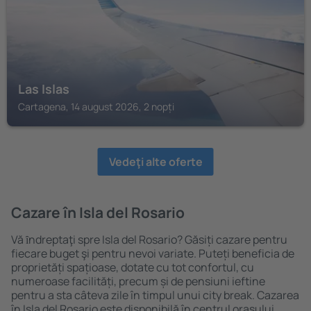
Las Islas
Cartagena, 14 august 2026, 2 nopți
Vedeţi alte oferte
Cazare în Isla del Rosario
Vă ȋndreptaţi spre Isla del Rosario? Găsiți cazare pentru
fiecare buget şi pentru nevoi variate. Puteți beneficia de
proprietăți spațioase, dotate cu tot confortul, cu
numeroase facilități, precum și de pensiuni ieftine
pentru a sta câteva zile în timpul unui city break. Cazarea
în Isla del Rosario este disponibilă în centrul orașului,