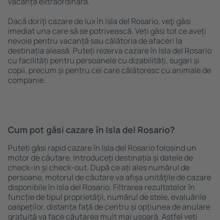
vacanță extraordinară.
Dacă doriţi cazare de lux în Isla del Rosario, veţi găsi
imediat una care să se potrivească. Veți găsi tot ce aveți
nevoie pentru vacanță sau călătoria de afaceri la
destinația aleasă. Puteți rezerva cazare în Isla del Rosario
cu facilități pentru persoanele cu dizabilități, sugari și
copii, precum și pentru cei care călătoresc cu animale de
companie.
Cum pot găsi cazare în Isla del Rosario?
Puteți găsi rapid cazare în Isla del Rosario folosind un
motor de căutare. Introduceți destinația și datele de
check-in și check-out. După ce ați ales numărul de
persoane, motorul de căutare va afișa unităţile de cazare
disponibile în Isla del Rosario. Filtrarea rezultatelor în
funcție de tipul proprietăţii, numărul de stele, evaluările
oaspeților, distanța față de centru și opțiunea de anulare
gratuită va face căutarea mult mai ușoară. Astfel veți