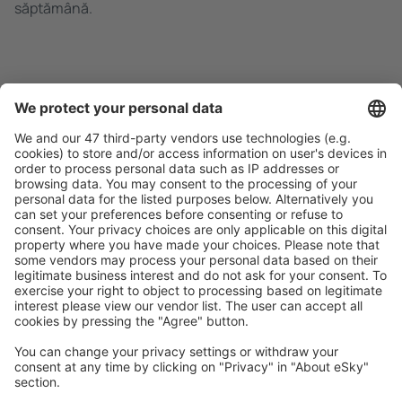
săptămână.
Caută rapid şi uşor
Ofertă adaptată aşteptărilor tale.
Planifică ȋn siguranţă
Rezervare fără griji cu opțiune gratuită de anulare.
Economiseşte mai mult
Prețuri atractive și oferte speciale pentru utilizatorii
conectați.
Cazarea preferată
Alege din peste 1,3 mil. de opţiuni: hoteluri, cabane,
apartamente și altele.