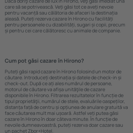
Dacă doriţi cazare de lux în Hirono, veţi găsi imediat una
care să se potrivească. Veți găsi tot ce aveți nevoie
pentru vacanță sau călătoria de afaceri la destinația
aleasă. Puteți rezerva cazare în Hirono cu facilități
pentru persoanele cu dizabilități, sugari și copii, precum
și pentru cei care călătoresc cu animale de companie.
Cum pot găsi cazare în Hirono?
Puteți găsi rapid cazare în Hirono folosind un motor de
căutare. Introduceți destinația și datele de check-in și
check-out. După ce ați ales numărul de persoane,
motorul de căutare va afișa unităţile de cazare
disponibile în Hirono. Filtrarea rezultatelor în funcție de
tipul proprietăţii, numărul de stele, evaluările oaspeților,
distanța față de centru și opțiunea de anulare gratuită va
face căutarea mult mai ușoară. Astfel veți putea găsi
cazare în Hirono în doar câteva minute. În funcție de
nevoile dumneavoastră, puteți rezerva doar cazare sau
un pachet Zbor+Hotel.