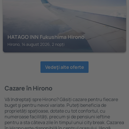
HATAGO INN Fukushima Hirono
Hirono, 14 august 2026, 2 nopți
Vedeţi alte oferte
Cazare în Hirono
Vă ȋndreptaţi spre Hirono? Găsiți cazare pentru fiecare
buget şi pentru nevoi variate. Puteți beneficia de
proprietăți spațioase, dotate cu tot confortul, cu
numeroase facilități, precum și de pensiuni ieftine
pentru a sta câteva zile în timpul unui city break. Cazarea
în Hirono este disponibilă în centrul orașului, lângă