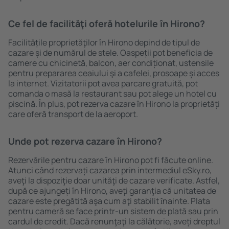
Ce fel de facilităţi oferă hotelurile în Hirono?
Facilitățile proprietăţilor în Hirono depind de tipul de
cazare și de numărul de stele. Oaspeții pot beneficia de
camere cu chicinetă, balcon, aer condiționat, ustensile
pentru prepararea ceaiului şi a cafelei, prosoape și acces
la internet. Vizitatorii pot avea parcare gratuită, pot
comanda o masă la restaurant sau pot alege un hotel cu
piscină. În plus, pot rezerva cazare în Hirono la proprietăți
care oferă transport de la aeroport.
Unde pot rezerva cazare în Hirono?
Rezervările pentru cazare în Hirono pot fi făcute online.
Atunci când rezervați cazarea prin intermediul eSky.ro,
aveţi la dispoziţie doar unităţi de cazare verificate. Astfel,
după ce ajungeți în Hirono, aveţi garanţia că unitatea de
cazare este pregătită aşa cum aţi stabilit ȋnainte. Plata
pentru cameră se face printr-un sistem de plată sau prin
cardul de credit. Dacă renunţaţi la călătorie, aveți dreptul