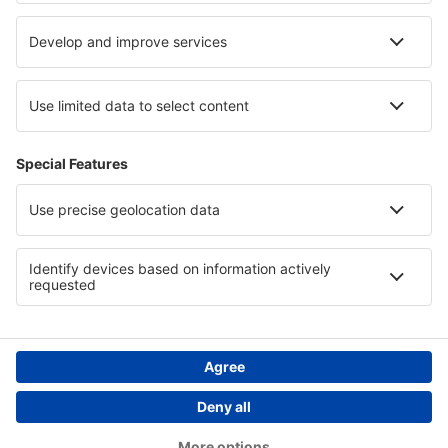
Cele mai bune locuri de cazare - regiuni
Cazare pe Insula Okinawa
Cazare în State of Mexico
Cazare in Iàmbol
Cazare in Lublin
Cazare în Norte de Santander
Cazare în Tolima