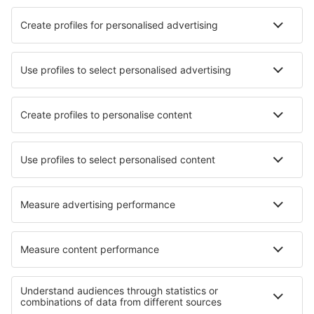
Cazare în Osaka
Cazare în Fukuoka
Cazare în Tokyo
Cazare în Sapporo
Cazare în Kyoto
Cazare în Ozu
Cazare în Zao
Cazare în Azumino
Cazare în Awaji
Cazare în Fukushima
Cele mai bune locuri de cazare - orașe
Cazare în Pinecrest
Cazare în Graberje Ivanićko
Cazare în Jouarre
Cazare în Saint Julien En Genevois
Cazare în Motala
Cazare în Florange
Cazare în Ko Si Chang
Cazare în Rodengo Saiano
Cazare în Castellbisbal
Cazare în Arjuzanx