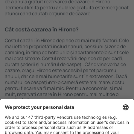
de a anula gratuit rezervarea de cazare în Hirono.
Termenul limită pentru anularea gratuită este menţionat
atunci când căutați opţiunile de cazare.
Cât costă cazarea în Hirono?
Costul cazării în Hirono depinde de mai mulți factori. Cele
mai ieftine proprietăți includ hanuri, pensiuni și zone de
camping, în timp ce hotelurile și apartamentele sunt cele
mai costisitoare. Costul rezervării depinde de perioadă,
durata șederii și numărul de oaspeți. Când vine vorba de
cazare, oraşul Hirono este accesibil pe tot parcursul
anului, dar cele mai bune tarife sunt în extrasezon. Dacă
numărul de oaspeţi ȋntr-o cameră este mai mare, costul
pentru fiecare va fi mai mic. Pentru a economisi şi mai
mult, rezervați cazare în Hirono pentru mai mult de o
săptămână.
Caută rapid şi uşor