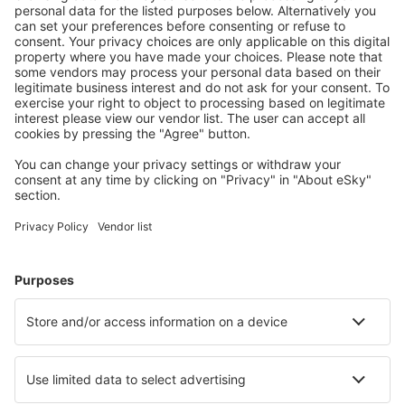
Ofertă adaptată aşteptărilor tale.
Planifică ȋn siguranţă
Rezervare fără griji cu opțiune gratuită de anulare.
Economiseşte mai mult
Prețuri atractive și oferte speciale pentru utilizatorii
conectați.
Cazarea preferată
Alege din peste 1,3 mil. de opţiuni: hoteluri, cabane,
apartamente și altele.
Cele mai căutate cazări de către utilizatorii eSky
Cazare în Japonia - Orașe populare