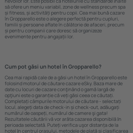
nevoilor lor. Este posibil ca hotelurile cu standarde ȋnalte
să ofere un meniu variabil, zone de wellness precum spa
și fitness, și activități pentru copii. Cea mai bună cazare
în Gropparello este o alegere perfectă pentru cupluri,
familii și persoane aflate în călătorie de afaceri, precum
și pentru companii care doresc să organizeze
evenimente pentru angajații lor.
Cum pot găsi un hotel în Gropparello?
Cea mai rapidă cale de a găsi un hotel în Gropparello este
folosind motorul de căutare cazare eSky. Baza mare de
date cu locuri de cazare conţinând o gamă largă de
opţiuni este o garanție că veți găsi ceea ce căutați.
Completați câmpurile motorului de căutare - selectați
locul, alegeți data de check-in și check-out, adăugați
numărul de oaspeți, numărul de camere şi gata!
Rezultatele căutării vă vor arăta cazarea disponibilă ȋn
perioada selectată. Puteți verifica uşor distanța de la
hotel ȋn centrul orașului, metodele de plată și clasificarea