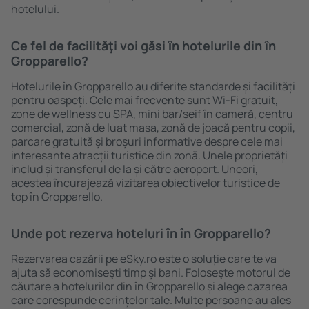
hotelului.
Ce fel de facilităţi voi găsi ȋn hotelurile din în
Gropparello?
Hotelurile în Gropparello au diferite standarde și facilități
pentru oaspeți. Cele mai frecvente sunt Wi-Fi gratuit,
zone de wellness cu SPA, mini bar/seif în cameră, centru
comercial, zonă de luat masa, zonă de joacă pentru copii,
parcare gratuită și broșuri informative despre cele mai
interesante atracții turistice din zonă. Unele proprietăți
includ și transferul de la și către aeroport. Uneori,
acestea încurajează vizitarea obiectivelor turistice de
top în Gropparello.
Unde pot rezerva hoteluri ȋn în Gropparello?
Rezervarea cazării pe eSky.ro este o soluție care te va
ajuta să economiseşti timp și bani. Foloseşte motorul de
căutare a hotelurilor din în Gropparello și alege cazarea
care corespunde cerințelor tale. Multe persoane au ales