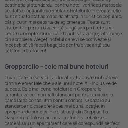
destinația şi standardul pentru hotel, verificați metodele
de plată și opțiunile de anulare. Hotelurile în Gropparello
sunt situate atât aproape de atracţiile turistice populare,
cât și puțin mai departe de aglomerație. Toate sunt
disponibile pentru o vacanță lungă sau perfecte doar
pentru o noapte atunci când doriţi să vizitaţi şi alte oraşe
din apropiere. Alegeți hotelul care vi se potriveşte și
începeți să vă faceți bagajele pentru o vacanţă sau
călătorie de afaceri!
Gropparello – cele mai bune hoteluri
O varietate de servicii și o locație atractivă sunt câteva
dintre elementele cheie ale unui hotel All-Inclusive de
succes. Cele mai bune hoteluri din Gropparello
garantează cel mai înalt standard pentru servicii și o
gamă largă de facilități pentru oaspeți. O cazare cu
standarde ridicate oferă cea mai bună locație, ȋn
apropiere de principalele distracţii din Gropparello.
Oaspeții pot folosi parcarea gratuită și pot alege o
cameră sau un apartament care să corespundă perfect