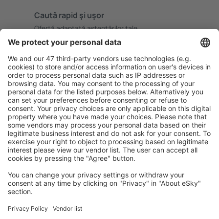
Caută rapid şi uşor
Ofertă adaptată aşteptărilor tale.
Planifică ȋn siguranţă
Rezervare fără griji cu opțiune gratuită de anulare.
Economiseşte mai mult
Prețuri atractive și oferte speciale pentru utilizatorii
conectați.
Cazarea preferată
Alege din peste 1,3 mil. de opţiuni: hoteluri, cabane,
apartamente și altele.
Cele mai căutate hoteluri de către utilizatorii eSky