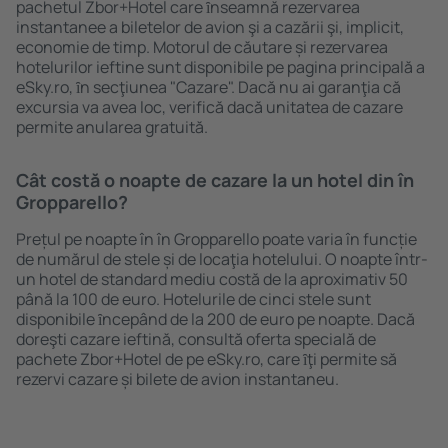
pachetul Zbor+Hotel care ȋnseamnă rezervarea
instantanee a biletelor de avion şi a cazării şi, implicit,
economie de timp. Motorul de căutare și rezervarea
hotelurilor ieftine sunt disponibile pe pagina principală a
eSky.ro, ȋn secţiunea "Cazare". Dacă nu ai garanţia că
excursia va avea loc, verifică dacă unitatea de cazare
permite anularea gratuită.
Cât costă o noapte de cazare la un hotel din în
Gropparello?
Prețul pe noapte în în Gropparello poate varia în funcție
de numărul de stele și de locaţia hotelului. O noapte într-
un hotel de standard mediu costă de la aproximativ 50
până la 100 de euro. Hotelurile de cinci stele sunt
disponibile ȋncepând de la 200 de euro pe noapte. Dacă
doreşti cazare ieftină, consultă oferta specială de
pachete Zbor+Hotel de pe eSky.ro, care ȋţi permite să
rezervi cazare și bilete de avion instantaneu.