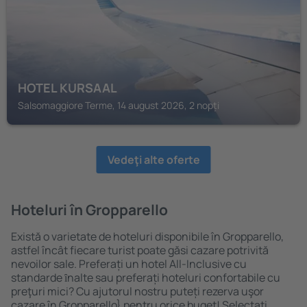
HOTEL KURSAAL
Salsomaggiore Terme, 14 august 2026, 2 nopți
Vedeţi alte oferte
Hoteluri în Gropparello
Există o varietate de hoteluri disponibile în Gropparello,
astfel încât fiecare turist poate găsi cazare potrivită
nevoilor sale. Preferați un hotel All-Inclusive cu
standarde ȋnalte sau preferați hoteluri confortabile cu
preţuri mici? Cu ajutorul nostru puteți rezerva uşor
cazare în Gropparello} pentru orice buget! Selectați