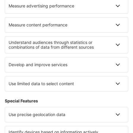
Hoteluri în Segersta
Hoteluri în Ange
Cele mai bune hoteluri - regiuni
Hoteluri in Abruzzo
Hoteluri in Calabria
Hoteluri in Lazio
Hoteluri in Capri Island
Hoteluri in Val d'Aosta
Hoteluri in El Beni
Hoteluri în Coasta Baltică (Polonia)
Hoteluri în Guanacaste
Hoteluri Bansko province
Hoteluri în Bad Kleinkirchheim