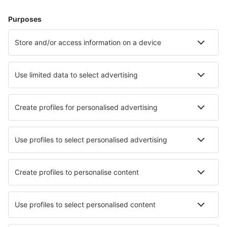
Hoteluri în Italia - Orașe populare
Hoteluri în Palermo
Hoteluri în Milano
Hoteluri în Roma
Hoteluri în Florenţa
Hoteluri în Napoli
Hoteluri în Castellammare di Stabia
Hoteluri în Porto Recanati
Hoteluri în Sciacca
Hoteluri în Lipari
Hoteluri în Lecce
Cele mai bune hoteluri - orașe
Hoteluri în Deep River
Hoteluri în Graufthal
Hoteluri în Ecully
Hoteluri în Griffin
Hoteluri în Tauramena
Hoteluri în Rimouski
Hoteluri în Maple Valley
Hoteluri în Pagny-sur-Meuse