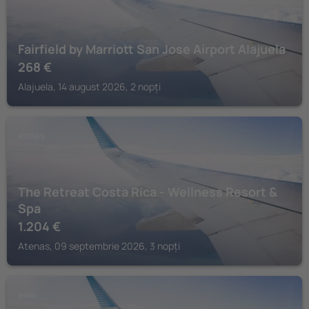
Fairfield by Marriott San Jose Airport Alajuela
268
€
Alajuela, 14 august 2026, 2 nopți
ATENAS
The Retreat Costa Rica - Wellness Resort &
Spa
1.204
€
Atenas, 09 septembrie 2026, 3 nopți
BIRRI