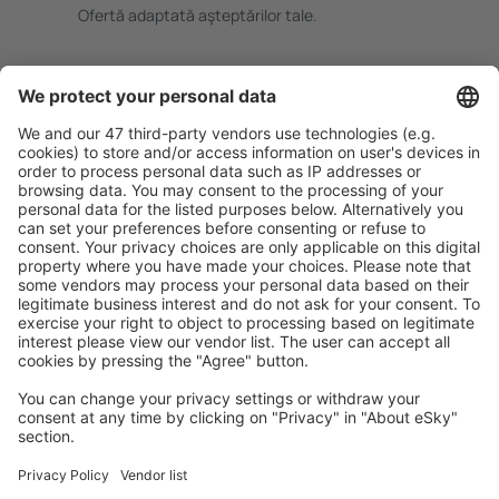
Ofertă adaptată aşteptărilor tale.
Planifică ȋn siguranţă
Rezervare fără griji cu opțiune gratuită de anulare.
Economiseşte mai mult
Prețuri atractive și oferte speciale pentru utilizatorii
conectați.
Cazarea preferată
Alege din peste 1,3 mil. de opţiuni: hoteluri, cabane,
apartamente și altele.
Cele mai căutate cazări de către utilizatorii eSky
Cazare în Costa Rica - Orașe populare