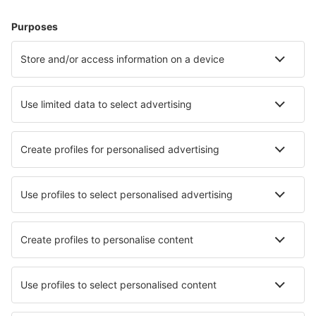
Cazare în Tamarindo
Cazare în Jaco
Cazare în San Jose
Cazare în Puerto Viejo
Cazare în Fortuna
Cazare Bagaces
Cazare Playa Azul
Cazare în Naranjos Agrios
Cazare Agua Buena
Cazare Orosi
Cele mai bune locuri de cazare - orașe
Cazare în Lohnberg
Cazare în Zuia
Cazare în Thip Narong
Cazare în Carunchio
Cazare în Scrabster
Cazare în Termas de Rio Hondo
Cazare în Glen Arbor
Cazare în Vermillion
Cazare în Haxey
Cazare în Wateringen