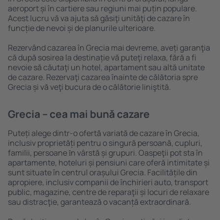
aeroport și în cartiere sau regiuni mai puțin populare.
Acest lucru vă va ajuta să găsiţi unităţi de cazare în
funcție de nevoi și de planurile ulterioare.
Rezervând cazarea în Grecia mai devreme, aveți garanţia
că după sosirea la destinație vă puteţi relaxa, fără a fi
nevoie să căutaţi un hotel, apartament sau altă unitate
de cazare. Rezervaţi cazarea înainte de călătoria spre
Grecia și vă veţi bucura de o călătorie liniştită.
Grecia – cea mai bună cazare
Puteți alege dintr-o ofertă variată de cazare în Grecia,
inclusiv proprietăți pentru o singură persoană, cupluri,
familii, persoane ȋn vârstă și grupuri. Oaspeţii pot sta în
apartamente, hoteluri și pensiuni care oferă intimitate și
sunt situate în centrul orașului Grecia. Facilitățile din
apropiere, inclusiv companii de închirieri auto, transport
public, magazine, centre de reparaţii și locuri de relaxare
sau distracţie, garantează o vacanță extraordinară.