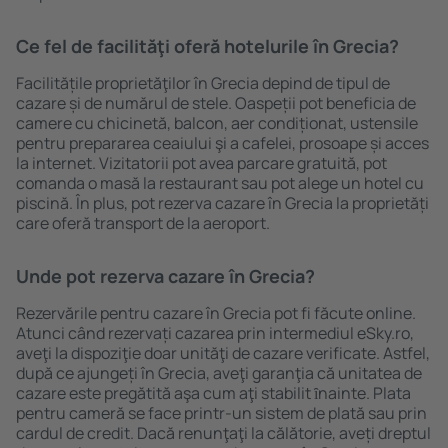
Ce fel de facilităţi oferă hotelurile în Grecia?
Facilitățile proprietăţilor în Grecia depind de tipul de
cazare și de numărul de stele. Oaspeții pot beneficia de
camere cu chicinetă, balcon, aer condiționat, ustensile
pentru prepararea ceaiului şi a cafelei, prosoape și acces
la internet. Vizitatorii pot avea parcare gratuită, pot
comanda o masă la restaurant sau pot alege un hotel cu
piscină. În plus, pot rezerva cazare în Grecia la proprietăți
care oferă transport de la aeroport.
Unde pot rezerva cazare în Grecia?
Rezervările pentru cazare în Grecia pot fi făcute online.
Atunci când rezervați cazarea prin intermediul eSky.ro,
aveţi la dispoziţie doar unităţi de cazare verificate. Astfel,
după ce ajungeți în Grecia, aveţi garanţia că unitatea de
cazare este pregătită aşa cum aţi stabilit ȋnainte. Plata
pentru cameră se face printr-un sistem de plată sau prin
cardul de credit. Dacă renunţaţi la călătorie, aveți dreptul