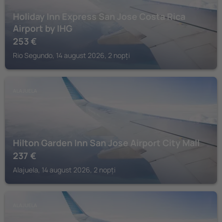
Holiday Inn Express San Jose Costa Rica
Airport by IHG
253
€
Rio Segundo, 14 august 2026, 2 nopți
ALAJUELA
Hilton Garden Inn San Jose Airport City Mall
237
€
Alajuela, 14 august 2026, 2 nopți
ALAJUELA