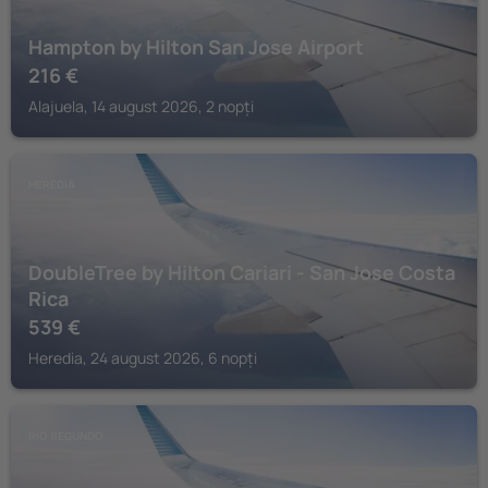
Hampton by Hilton San Jose Airport
216
€
Alajuela, 14 august 2026, 2 nopți
HEREDIA
DoubleTree by Hilton Cariari - San Jose Costa
Rica
539
€
Heredia, 24 august 2026, 6 nopți
RIO SEGUNDO