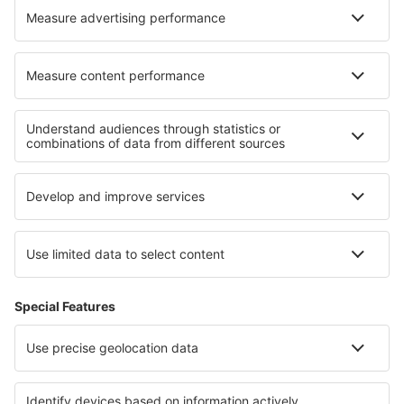
Cele mai bune locuri de cazare - regiuni
Cazare în Guanacaste
Cazare in Arenal Volcano National Park
Cazare in Corcovado National Park
Cazare in Cahuita National Park
Cazare in La Amistad International Park
Cazare in Balaton
Cazare in Brandenburg Lake Plateau
Cazare în Zermatt
Cazare in Bohemian Forest
Cazare in Washington