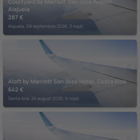
Courtyard by Marriott San Jose Airport
Alajuela
287
€
Alajuela, 09 septembrie 2026, 3 nopți
SANTA ANA
Aloft by Marriott San Jose Hotel, Costa Rica
642
€
Santa Ana, 24 august 2026, 6 nopți
ALAJUELA