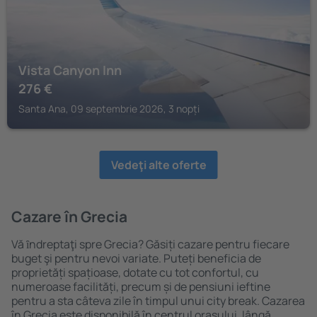
Vista Canyon Inn
276
€
Santa Ana, 09 septembrie 2026, 3 nopți
Vedeţi alte oferte
Cazare în Grecia
Vă ȋndreptaţi spre Grecia? Găsiți cazare pentru fiecare
buget şi pentru nevoi variate. Puteți beneficia de
proprietăți spațioase, dotate cu tot confortul, cu
numeroase facilități, precum și de pensiuni ieftine
pentru a sta câteva zile în timpul unui city break. Cazarea
în Grecia este disponibilă în centrul orașului, lângă