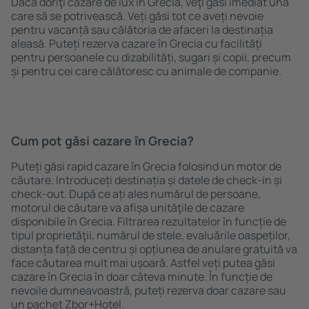
Dacă doriţi cazare de lux în Grecia, veţi găsi imediat una
care să se potrivească. Veți găsi tot ce aveți nevoie
pentru vacanță sau călătoria de afaceri la destinația
aleasă. Puteți rezerva cazare în Grecia cu facilități
pentru persoanele cu dizabilități, sugari și copii, precum
și pentru cei care călătoresc cu animale de companie.
Cum pot găsi cazare în Grecia?
Puteți găsi rapid cazare în Grecia folosind un motor de
căutare. Introduceți destinația și datele de check-in și
check-out. După ce ați ales numărul de persoane,
motorul de căutare va afișa unităţile de cazare
disponibile în Grecia. Filtrarea rezultatelor în funcție de
tipul proprietăţii, numărul de stele, evaluările oaspeților,
distanța față de centru și opțiunea de anulare gratuită va
face căutarea mult mai ușoară. Astfel veți putea găsi
cazare în Grecia în doar câteva minute. În funcție de
nevoile dumneavoastră, puteți rezerva doar cazare sau
un pachet Zbor+Hotel.