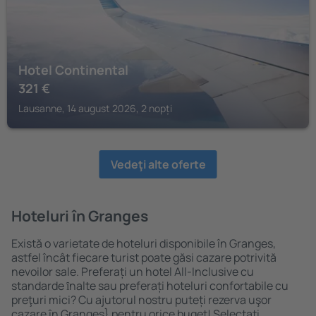
Hotel Continental
321
€
Lausanne, 14 august 2026, 2 nopți
Vedeţi alte oferte
Hoteluri în Granges
Există o varietate de hoteluri disponibile în Granges,
astfel încât fiecare turist poate găsi cazare potrivită
nevoilor sale. Preferați un hotel All-Inclusive cu
standarde ȋnalte sau preferați hoteluri confortabile cu
preţuri mici? Cu ajutorul nostru puteți rezerva uşor
cazare în Granges} pentru orice buget! Selectați