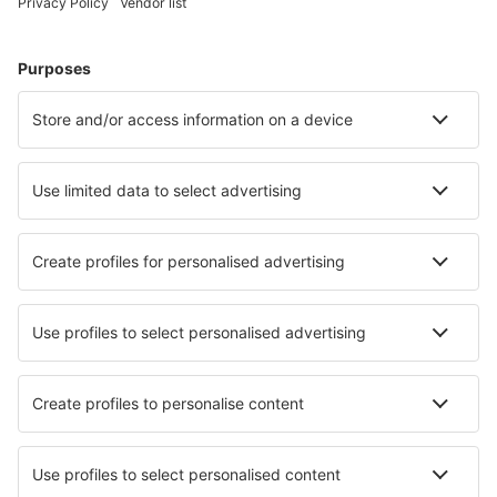
Hoteluri în Zermatt
Hoteluri în Grindelwald
Hoteluri în Lugano
Hoteluri în Zurich
Hoteluri în Nendaz
Hoteluri în Grachen
Hoteluri în Lauterbrunnen
Hoteluri în Villars-sur-Ollon
Hoteluri în Mendrisio
Hoteluri în San Nazzaro
Cele mai bune hoteluri - orașe
Hoteluri în Gimari
Hoteluri în Bosco
Hoteluri în Pisek
Hoteluri în Uttendorf
Hoteluri în Capriolo
Hoteluri în Laas
Hoteluri în Netzschkau
Hoteluri în Novaya Kupavna
Hoteluri în Bernolakovo