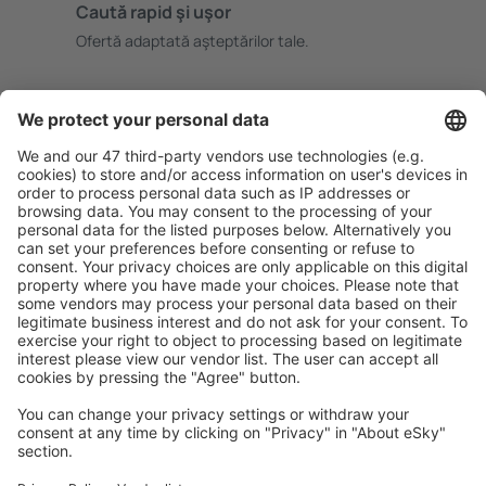
Caută rapid şi uşor
Ofertă adaptată aşteptărilor tale.
Planifică ȋn siguranţă
Rezervare fără griji cu opțiune gratuită de anulare.
Economiseşte mai mult
Prețuri atractive și oferte speciale pentru utilizatorii
conectați.
Cazarea preferată
Alege din peste 1,3 mil. de opţiuni: hoteluri, cabane,
apartamente și altele.
Cele mai căutate hoteluri de către utilizatorii eSky
Hoteluri în Elveţia - Orașe populare