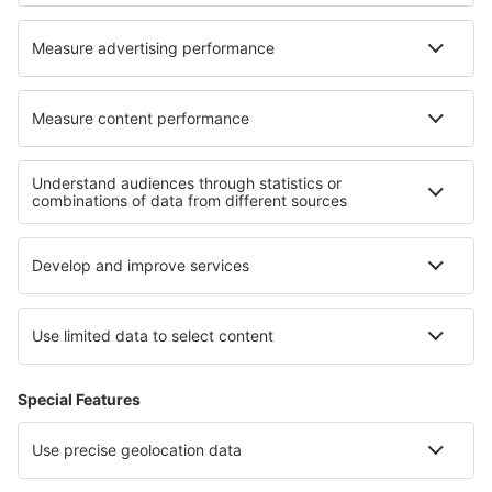
Hoteluri în Le Teich
Cele mai bune hoteluri - regiuni
Hoteluri în Jungfrau
Hoteluri în Saas-Fee
Hoteluri în St. Moritz
Hoteluri în Davos Klosters
Hoteluri în Zermatt
Hoteluri în Nicaragua
Hoteluri în San Andres
Hoteluri în Southport
Hoteluri în Salzburger Saalachtal
Hoteluri in Voievodatul Varmia și Mazuria