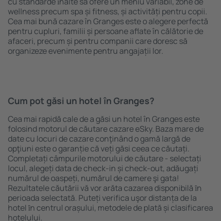
cu standarde ȋnalte să ofere un meniu variabil, zone de
wellness precum spa și fitness, și activități pentru copii.
Cea mai bună cazare în Granges este o alegere perfectă
pentru cupluri, familii și persoane aflate în călătorie de
afaceri, precum și pentru companii care doresc să
organizeze evenimente pentru angajații lor.
Cum pot găsi un hotel în Granges?
Cea mai rapidă cale de a găsi un hotel în Granges este
folosind motorul de căutare cazare eSky. Baza mare de
date cu locuri de cazare conţinând o gamă largă de
opţiuni este o garanție că veți găsi ceea ce căutați.
Completați câmpurile motorului de căutare - selectați
locul, alegeți data de check-in și check-out, adăugați
numărul de oaspeți, numărul de camere şi gata!
Rezultatele căutării vă vor arăta cazarea disponibilă ȋn
perioada selectată. Puteți verifica uşor distanța de la
hotel ȋn centrul orașului, metodele de plată și clasificarea
hotelului.