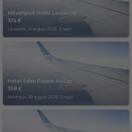
Mövenpick Hotel Lausanne
374
€
Lausanne, 14 august 2026, 2 nopți
MONTREUX
Hotel Eden Palace Au Lac
358
€
Montreux, 30 august 2026, 2 nopți
LAUSANNE