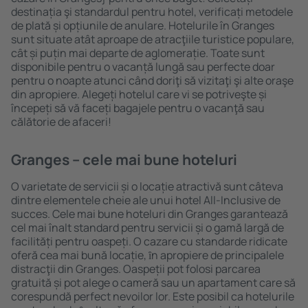
destinația şi standardul pentru hotel, verificați metodele
de plată și opțiunile de anulare. Hotelurile în Granges
sunt situate atât aproape de atracţiile turistice populare,
cât și puțin mai departe de aglomerație. Toate sunt
disponibile pentru o vacanță lungă sau perfecte doar
pentru o noapte atunci când doriţi să vizitaţi şi alte oraşe
din apropiere. Alegeți hotelul care vi se potriveşte și
începeți să vă faceți bagajele pentru o vacanţă sau
călătorie de afaceri!
Granges – cele mai bune hoteluri
O varietate de servicii și o locație atractivă sunt câteva
dintre elementele cheie ale unui hotel All-Inclusive de
succes. Cele mai bune hoteluri din Granges garantează
cel mai înalt standard pentru servicii și o gamă largă de
facilități pentru oaspeți. O cazare cu standarde ridicate
oferă cea mai bună locație, ȋn apropiere de principalele
distracţii din Granges. Oaspeții pot folosi parcarea
gratuită și pot alege o cameră sau un apartament care să
corespundă perfect nevoilor lor. Este posibil ca hotelurile