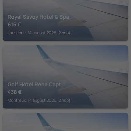
Royal Savoy Hotel & Spa
616
€
Lausanne, 14 august 2026, 2 nopți
MONTREUX
Golf Hotel Rene Capt
438
€
Montreux, 14 august 2026, 2 nopți
LAUSANNE