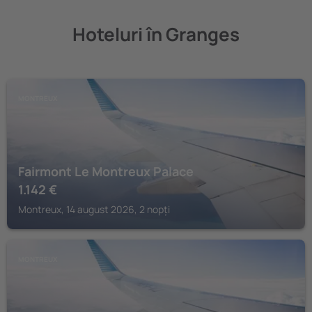
Hoteluri în Granges
MONTREUX
Fairmont Le Montreux Palace
1.142
€
Montreux, 14 august 2026, 2 nopți
MONTREUX