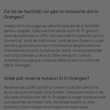
Ce fel de facilităţi voi găsi ȋn hotelurile din în
Granges?
Hotelurile în Granges au diferite standarde și facilități
pentru oaspeți. Cele mai frecvente sunt Wi-Fi gratuit,
zone de wellness cu SPA, mini bar/seif în cameră, centru
comercial, zonă de luat masa, zonă de joacă pentru copii,
parcare gratuită și broșuri informative despre cele mai
interesante atracții turistice din zonă. Unele proprietăți
includ și transferul de la și către aeroport. Uneori,
acestea încurajează vizitarea obiectivelor turistice de
top în Granges.
Unde pot rezerva hoteluri ȋn în Granges?
Rezervarea cazării pe eSky.ro este o soluție care te va
ajuta să economiseşti timp și bani. Foloseşte motorul de
căutare a hotelurilor din în Granges și alege cazarea care
corespunde cerințelor tale. Multe persoane au ales
pachetul Zbor+Hotel care ȋnseamnă rezervarea