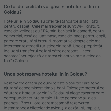
Ce fel de facilităţi voi găsi ȋn hotelurile din în
Goldau?
Hotelurile în Goldau au diferite standarde și facilități
pentru oaspeți. Cele mai frecvente sunt Wi-Fi gratuit,
zone de wellness cu SPA, mini bar/seif în cameră, centru
comercial, zonă de luat masa, zonă de joacă pentru copii,
parcare gratuită și broșuri informative despre cele mai
interesante atracții turistice din zonă. Unele proprietăți
includ și transferul de la și către aeroport. Uneori,
acestea încurajează vizitarea obiectivelor turistice de
top în Goldau.
Unde pot rezerva hoteluri ȋn în Goldau?
Rezervarea cazării pe eSky.ro este o soluție care te va
ajuta să economiseşti timp și bani. Foloseşte motorul de
căutare a hotelurilor din în Goldau și alege cazarea care
corespunde cerințelor tale. Multe persoane au ales
pachetul Zbor+Hotel care ȋnseamnă rezervarea
instantanee a biletelor de avion şi a cazării şi, implicit,