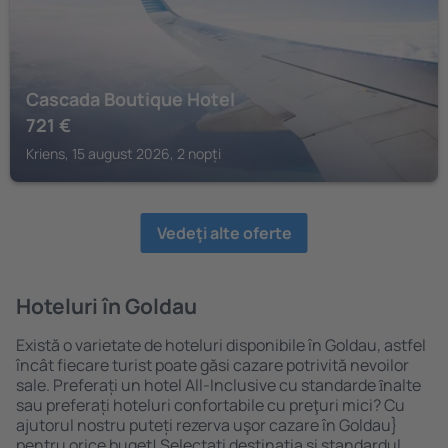
Cascada Boutique Hotel
721
€
Kriens, 15 august 2026, 2 nopți
Vedeţi alte oferte
Hoteluri în Goldau
Există o varietate de hoteluri disponibile în Goldau, astfel
încât fiecare turist poate găsi cazare potrivită nevoilor
sale. Preferați un hotel All-Inclusive cu standarde ȋnalte
sau preferați hoteluri confortabile cu preţuri mici? Cu
ajutorul nostru puteți rezerva uşor cazare în Goldau}
pentru orice buget! Selectați destinația şi standardul