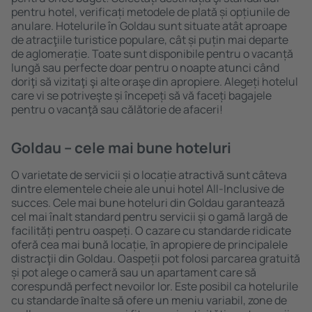
pentru hotel, verificați metodele de plată și opțiunile de
anulare. Hotelurile în Goldau sunt situate atât aproape
de atracţiile turistice populare, cât și puțin mai departe
de aglomerație. Toate sunt disponibile pentru o vacanță
lungă sau perfecte doar pentru o noapte atunci când
doriţi să vizitaţi şi alte oraşe din apropiere. Alegeți hotelul
care vi se potriveşte și începeți să vă faceți bagajele
pentru o vacanţă sau călătorie de afaceri!
Goldau – cele mai bune hoteluri
O varietate de servicii și o locație atractivă sunt câteva
dintre elementele cheie ale unui hotel All-Inclusive de
succes. Cele mai bune hoteluri din Goldau garantează
cel mai înalt standard pentru servicii și o gamă largă de
facilități pentru oaspeți. O cazare cu standarde ridicate
oferă cea mai bună locație, ȋn apropiere de principalele
distracţii din Goldau. Oaspeții pot folosi parcarea gratuită
și pot alege o cameră sau un apartament care să
corespundă perfect nevoilor lor. Este posibil ca hotelurile
cu standarde ȋnalte să ofere un meniu variabil, zone de