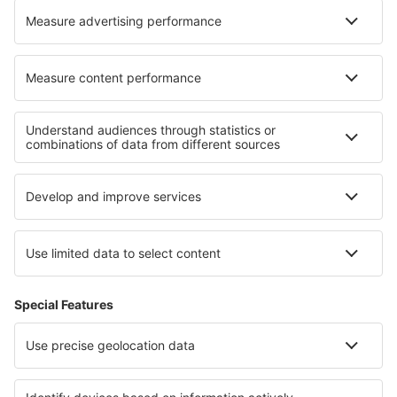
Hoteluri în La Barthe-de-Neste
Cele mai bune hoteluri - regiuni
Hoteluri în Davos Klosters
Hoteluri în Saas-Fee
Hoteluri în Jungfrau
Hoteluri în Elveţia
Hoteluri în St. Moritz
Hoteluri în Barbados
Hoteluri in Harz
Hoteluri la Parcul Național Sequoia
Hoteluri in Costa del Sol
Hoteluri in Michigan