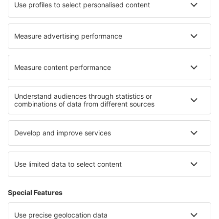
Cazare în Mali Zvornik
Cazare în Bobrach
Cazare în Moúcha
Cazare în Étagnac
Cazare în La Canonja
Cazare în Auzat
Cele mai bune locuri de cazare - regiuni
Cazare in Lacul Maggiore
Cazare in Lombardia
Cazare in Umbria
Cazare pe Coasta Rimini
Cazare în Livigno
Cazare în Salzburger Saalachtal
Cazare in Moravian Karst
Cazare în Hochkoenig
Cazare in Aukstaitija National Park
Cazare in Porta del Sol