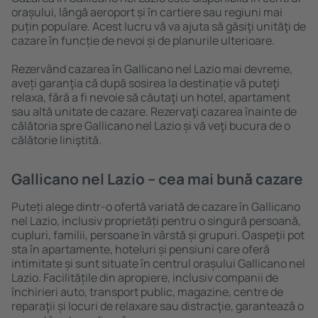
orașului, lângă aeroport și în cartiere sau regiuni mai
puțin populare. Acest lucru vă va ajuta să găsiţi unităţi de
cazare în funcție de nevoi și de planurile ulterioare.
Rezervând cazarea în Gallicano nel Lazio mai devreme,
aveți garanţia că după sosirea la destinație vă puteţi
relaxa, fără a fi nevoie să căutaţi un hotel, apartament
sau altă unitate de cazare. Rezervaţi cazarea înainte de
călătoria spre Gallicano nel Lazio și vă veţi bucura de o
călătorie liniştită.
Gallicano nel Lazio – cea mai bună cazare
Puteți alege dintr-o ofertă variată de cazare în Gallicano
nel Lazio, inclusiv proprietăți pentru o singură persoană,
cupluri, familii, persoane ȋn vârstă și grupuri. Oaspeţii pot
sta în apartamente, hoteluri și pensiuni care oferă
intimitate și sunt situate în centrul orașului Gallicano nel
Lazio. Facilitățile din apropiere, inclusiv companii de
închirieri auto, transport public, magazine, centre de
reparaţii și locuri de relaxare sau distracţie, garantează o