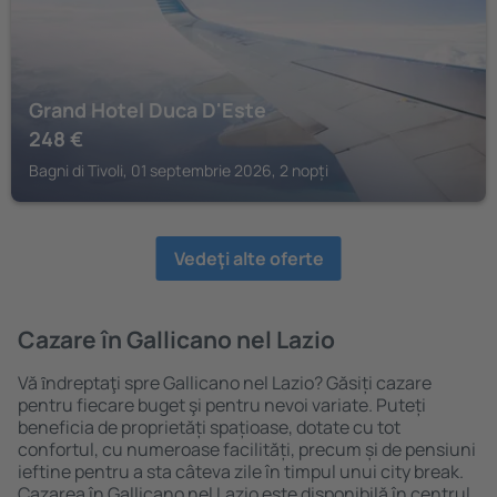
Grand Hotel Duca D'Este
248
€
Bagni di Tivoli, 01 septembrie 2026, 2 nopți
Vedeţi alte oferte
Cazare în Gallicano nel Lazio
Vă ȋndreptaţi spre Gallicano nel Lazio? Găsiți cazare
pentru fiecare buget şi pentru nevoi variate. Puteți
beneficia de proprietăți spațioase, dotate cu tot
confortul, cu numeroase facilități, precum și de pensiuni
ieftine pentru a sta câteva zile în timpul unui city break.
Cazarea în Gallicano nel Lazio este disponibilă în centrul