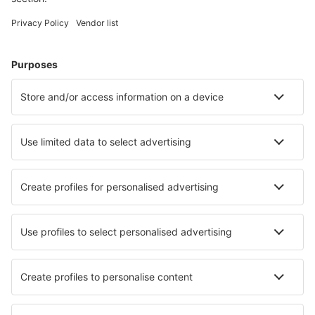
Cele mai căutate cazări de către utilizatorii eSky
Cazare în Italia - Orașe populare
Cazare în Napoli
Cazare în Palermo
Cazare în Milano
Cazare în Florenţa
Cazare în Roma
Cazare în Ravenna
Cazare în Castiglione della Pescaia
Cazare în Caorle
Cazare în Lampedusa
Cazare în Bardolino
Cele mai bune locuri de cazare - orașe
Cazare în Rognan
Cazare în Esparraguera
Cazare în Tourlos
Cazare în Calar de la Santa