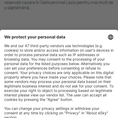
rezervați cazare în Gallicano nel Lazio pentru mai mult de
o săptămână.
Caută rapid şi uşor
Ofertă adaptată aşteptărilor tale.
Planifică ȋn siguranţă
Rezervare fără griji cu opțiune gratuită de anulare.
Economiseşte mai mult
Prețuri atractive și oferte speciale pentru utilizatorii
conectați.
Cazarea preferată
Alege din peste 1,3 mil. de opţiuni: hoteluri, cabane,
apartamente și altele.