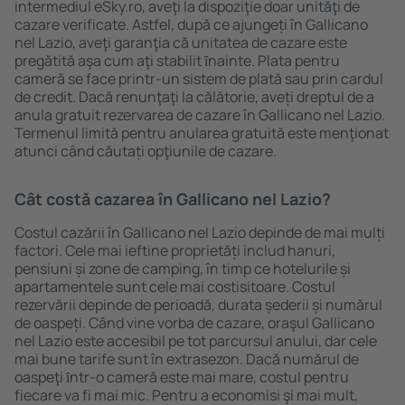
intermediul eSky.ro, aveţi la dispoziţie doar unităţi de
cazare verificate. Astfel, după ce ajungeți în Gallicano
nel Lazio, aveţi garanţia că unitatea de cazare este
pregătită aşa cum aţi stabilit ȋnainte. Plata pentru
cameră se face printr-un sistem de plată sau prin cardul
de credit. Dacă renunţaţi la călătorie, aveți dreptul de a
anula gratuit rezervarea de cazare în Gallicano nel Lazio.
Termenul limită pentru anularea gratuită este menţionat
atunci când căutați opţiunile de cazare.
Cât costă cazarea în Gallicano nel Lazio?
Costul cazării în Gallicano nel Lazio depinde de mai mulți
factori. Cele mai ieftine proprietăți includ hanuri,
pensiuni și zone de camping, în timp ce hotelurile și
apartamentele sunt cele mai costisitoare. Costul
rezervării depinde de perioadă, durata șederii și numărul
de oaspeți. Când vine vorba de cazare, oraşul Gallicano
nel Lazio este accesibil pe tot parcursul anului, dar cele
mai bune tarife sunt în extrasezon. Dacă numărul de
oaspeţi ȋntr-o cameră este mai mare, costul pentru
fiecare va fi mai mic. Pentru a economisi şi mai mult,