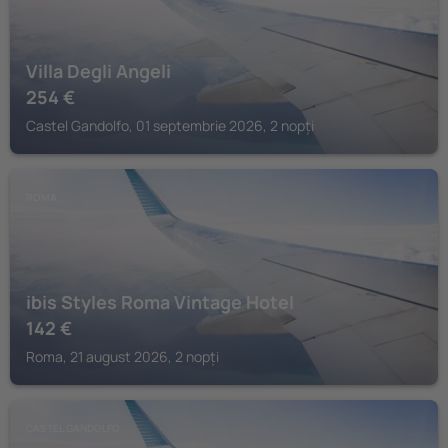
Villa Degli Angeli
254
€
Castel Gandolfo, 01 septembrie 2026, 2 nopți
ROMA
ibis Styles Roma Vintage Hotel
142
€
Roma, 21 august 2026, 2 nopți
CASTEL GANDOLFO